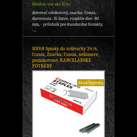
Skladom viac ako 30 ks
dierovač celokovový, značka: Comix, -
dierovania: 35 listov, rozpätie dier: 80
mm, - príložník pre štandardné formáty,
-...
B3058 Spinky do zošívačky 24/6,
Comix, Značka: Comix, nelámavé,
pozinkované, KANCELÁRSKE
POTREBY
Akcia-Dopredaj