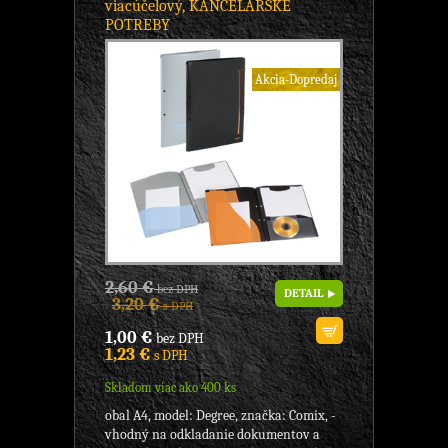
viacúčelový, KANCELÁRSKE
POTREBY
Akcia-Dopredaj
2,60 €
bez DPH
DETAIL
3,20 €
s DPH
1,00 €
bez DPH
1,23 €
s DPH
Skladom viac ako 400 ks
obal A4, model: Degree, značka: Comix, -
vhodný na odkladanie dokumentov a