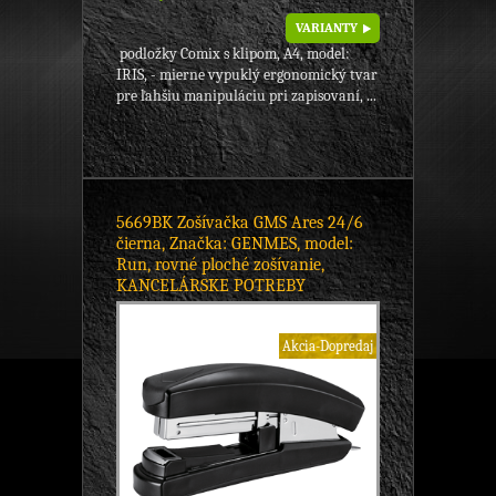
VARIANTY
podložky Comix s klipom, A4, model:
IRIS, - mierne vypuklý ergonomický tvar
pre ľahšiu manipuláciu pri zapisovaní, ...
5669BK Zošívačka GMS Ares 24/6
čierna, Značka: GENMES, model:
Run, rovné ploché zošívanie,
KANCELÁRSKE POTREBY
Akcia-Dopredaj