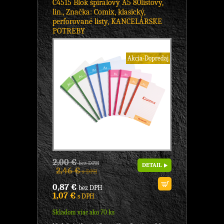
C4515 Blok špirálový A5 80listový,
lin., Značka: Comix, klasický,
perforované listy, KANCELÁRSKE
POTREBY
Akcia-Dopredaj
2,00 €
bez DPH
DETAIL
2,46 €
s DPH
0,87 €
bez DPH
1,07 €
s DPH
Skladom viac ako 70 ks