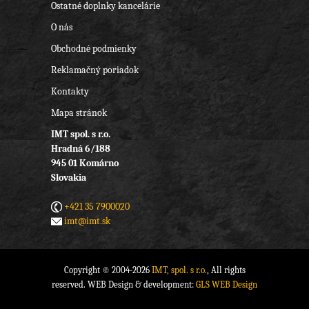
Ostatné doplnky kancelárie
O nás
Obchodné podmienky
Reklamačný poriadok
Kontakty
Mapa stránok
IMT spol. s r.o.
Hradná 6/188
945 01 Komárno
Slovakia
+421 35 7900020
imt@imt.sk
Copyright © 2004-2026
IMT, spol. s r.o.
, All rights
reserved. WEB Design & development:
GLS WEB Design