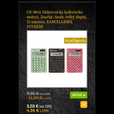
CH-384A Elektronická kalkulačka
stolová, Značka: Smile, veľký displej,
12-miestna, KANCELÁRSKE
POTREBY
Akcia-Dopredaj
9,35 €
bez DPH
DETAIL
11,50 €
s DPH
3,53 €
bez DPH
4,34 €
s DPH