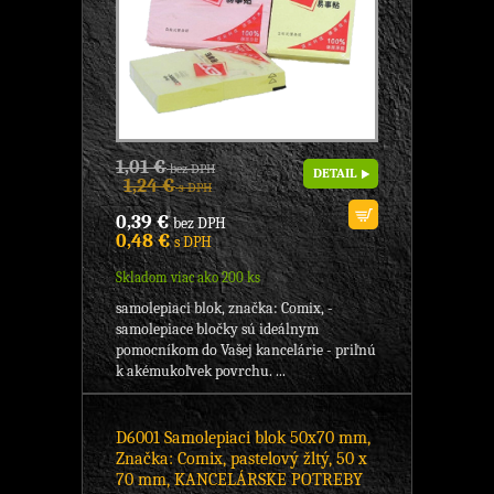
1,01 €
bez DPH
DETAIL
1,24 €
s DPH
0,39 €
bez DPH
0,48 €
s DPH
Skladom viac ako 200 ks
samolepiaci blok, značka: Comix, -
samolepiace bločky sú ideálnym
pomocníkom do Vašej kancelárie - priľnú
k akémukoľvek povrchu. ...
D6001 Samolepiaci blok 50x70 mm,
Značka: Comix, pastelový žltý, 50 x
70 mm, KANCELÁRSKE POTREBY