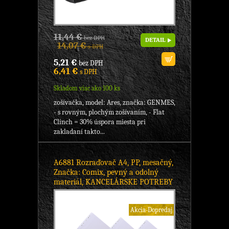
11,44 €
bez DPH
DETAIL
14,07 €
s DPH
5,21 €
bez DPH
6,41 €
s DPH
Skladom viac ako 100 ks
zošívačka, model: Ares, značka: GENMES,
- s rovným, plochým zošívaním, - Flat
Clinch = 30% úspora miesta pri
zakladaní takto...
A6881 Rozraďovač A4, PP, mesačný,
Značka: Comix, pevný a odolný
materiál, KANCELÁRSKE POTREBY
Akcia-Dopredaj