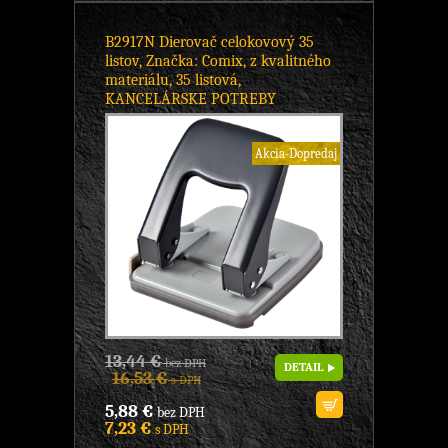
B2917N Dierovač celokovový 35
listov, Značka: Comix, z kvalitného
materiálu, 35 listová,
KANCELÁRSKE POTREBY
Akcia-Dopredaj
13,44 €
bez DPH
DETAIL
16,53 €
s DPH
5,88 €
bez DPH
7,23 €
s DPH