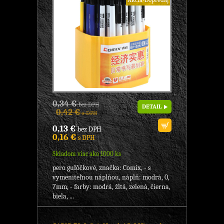
0,34 €
bez DPH
DETAIL
0,42 €
s DPH
0,13 €
bez DPH
0,16 €
s DPH
Skladom viac ako 1000 ks
pero guľôčkové, značka: Comix, - s
vymeniteľnou náplňou, náplň: modrá, 0,
7mm, - farby: modrá, žltá, zelená, čierna,
biela, ...