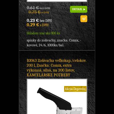
0,61 €
bez DPH
DETAIL
0,75 €
s DPH
0,23 €
bez DPH
0,29 €
s DPH
Skladom viac ako 800 ks
spinky do zošívačky, značka: Comix, -
kovové, 24/6, 1000ks/bal.
B3063 Zošívačka veľkokap./celokov.
200 l, Značka: Comix, extra
výkonná, silná, na 200 listov,
KANCELÁRSKE POTREBY
Akcia-Dopredaj