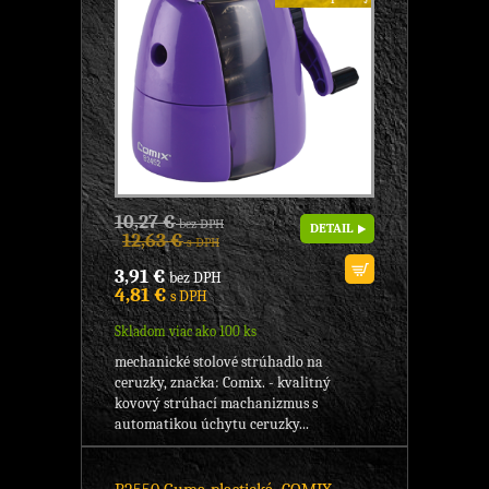
10,27 €
bez DPH
DETAIL
12,63 €
s DPH
3,91 €
bez DPH
4,81 €
s DPH
Skladom viac ako 100 ks
mechanické stolové strúhadlo na
ceruzky, značka: Comix. - kvalitný
kovový strúhací machanizmus s
automatikou úchytu ceruzky...