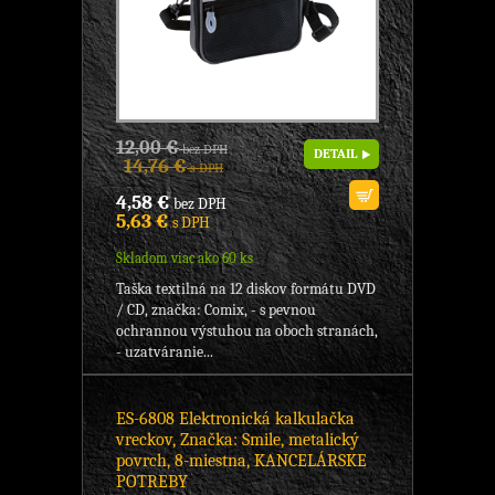
12,00 €
bez DPH
DETAIL
14,76 €
s DPH
4,58 €
bez DPH
5,63 €
s DPH
Skladom viac ako 60 ks
Taška textilná na 12 diskov formátu DVD
/ CD, značka: Comix, - s pevnou
ochrannou výstuhou na oboch stranách,
- uzatváranie...
ES-6808 Elektronická kalkulačka
vreckov, Značka: Smile, metalický
povrch, 8-miestna, KANCELÁRSKE
POTREBY