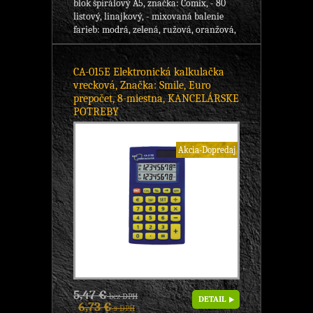
blok špirálový A5, značka: Comix, - 80
listový, linajkový, - mixovaná balenie
farieb: modrá, zelená, ružová, oranžová,
CA-015E Elektronická kalkulačka
vrecková, Značka: Smile, Euro
prepočet, 8-miestna, KANCELÁRSKE
POTREBY
Akcia-Dopredaj
5,47 €
bez DPH
DETAIL
6,73 €
s DPH