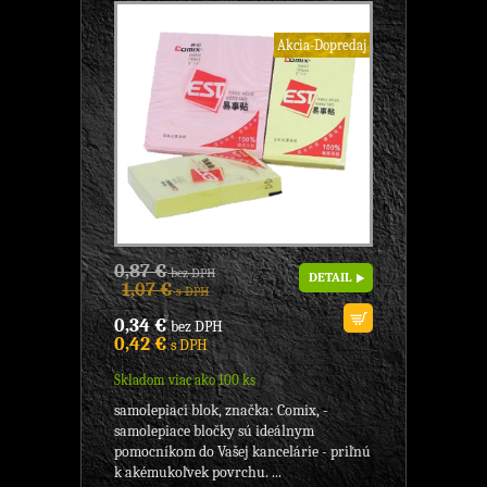
Akcia-Dopredaj
0,87 €
bez DPH
DETAIL
1,07 €
s DPH
0,34 €
bez DPH
0,42 €
s DPH
Skladom viac ako 100 ks
samolepiaci blok, značka: Comix, -
samolepiace bločky sú ideálnym
pomocníkom do Vašej kancelárie - priľnú
k akémukoľvek povrchu. ...