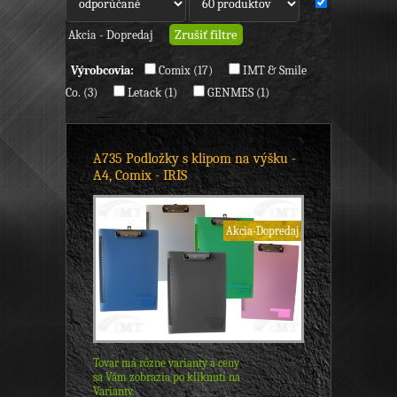
Akcia - Dopredaj
Výrobcovia:
Comix (17)
IMT & Smile
Co. (3)
Letack (1)
GENMES (1)
A735 Podložky s klipom na výšku -
A4, Comix - IRIS
Akcia-Dopredaj
Tovar má rôzne varianty a ceny
sa Vám zobrazia po kliknutí na
Varianty.