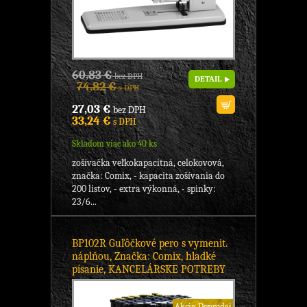
60,83 €
bez DPH
DETAIL
74,82 €
s DPH
27,03 €
bez DPH
33,24 €
s DPH
Skladom viac ako 40 ks
zošívačka veľkokapacitná, celokovová,
značka: Comix, - kapacita zošívania do
200 listov, - extra výkonná, - spinky:
23/6...
BP102R Guľôčkové pero s vymenit.
náplňou, Značka: Comix, hladké
písanie, KANCELÁRSKE POTREBY
Akcia-Dopredaj