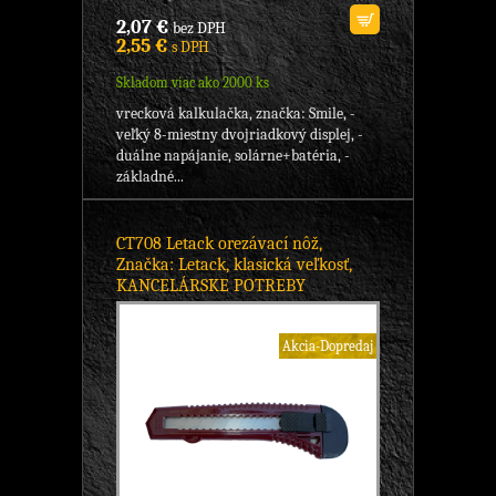
2,07 €
bez DPH
2,55 €
s DPH
Skladom viac ako 2000 ks
vrecková kalkulačka, značka: Smile, -
veľký 8-miestny dvojriadkový displej, -
duálne napájanie, solárne+batéria, -
základné...
CT708 Letack orezávací nôž,
Značka: Letack, klasická veľkosť,
KANCELÁRSKE POTREBY
Akcia-Dopredaj