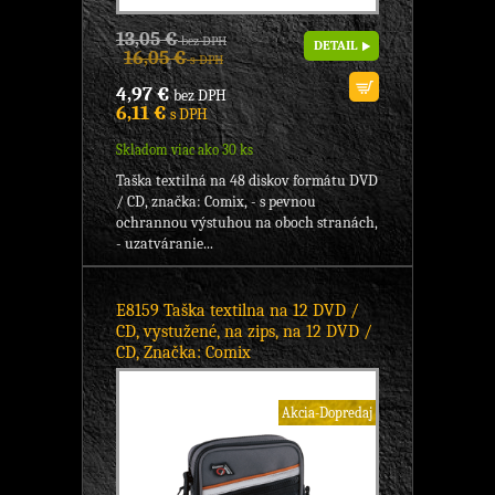
13,05 €
bez DPH
DETAIL
16,05 €
s DPH
4,97 €
bez DPH
6,11 €
s DPH
Skladom viac ako 30 ks
Taška textilná na 48 diskov formátu DVD
/ CD, značka: Comix, - s pevnou
ochrannou výstuhou na oboch stranách,
- uzatváranie...
E8159 Taška textilna na 12 DVD /
CD, vystužené, na zips, na 12 DVD /
CD, Značka: Comix
Akcia-Dopredaj