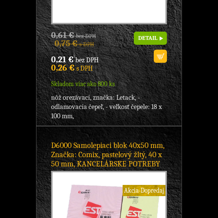
0,61 €
bez DPH
DETAIL
0,75 €
s DPH
0,21 €
bez DPH
0,26 €
s DPH
Skladom viac ako 800 ks
nôž orezávací, značka: Letack, -
odlamovacia čepeľ, - veľkosť čepele: 18 x
100 mm,
D6000 Samolepiaci blok 40x50 mm,
Značka: Comix, pastelový žltý, 40 x
50 mm, KANCELÁRSKE POTREBY
Akcia-Dopredaj