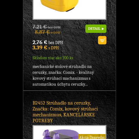
7,21 €
bez DPH
DETAIL
8,87 €
s DPH
2,76 €
bez DPH
3,39 €
s DPH
Skladom viac ako 200 ks
mechanické stolové strúhadlo na
ceruzky, značka: Comix. - kvalitný
kovový strúhací machanizmus s
automatikou úchytu ceruzky...
B2452 Strúhadlo na ceruzky,
Značka: Comix, kovový strúhací
mechanizmus, KANCELÁRSKE
POTREBY
Akcia-Dopredaj