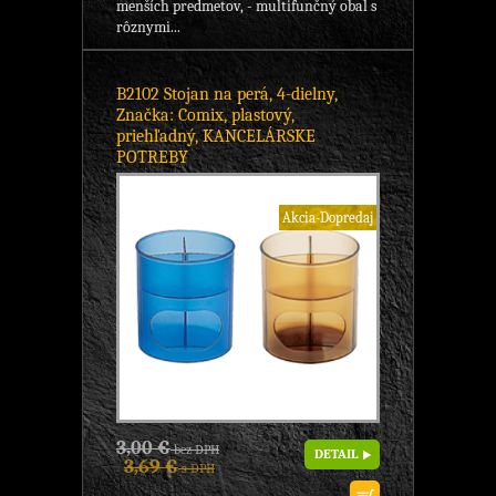
menších predmetov, - multifunčný obal s
rôznymi...
B2102 Stojan na perá, 4-dielny,
Značka: Comix, plastový,
priehľadný, KANCELÁRSKE
POTREBY
Akcia-Dopredaj
3,00 €
bez DPH
DETAIL
3,69 €
s DPH