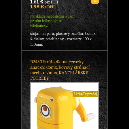
1,61 €
bez DPH
1,98 €
s DPH
Na sklade sú posledné kusy,
prosím informujte sa
telefonicky.
stojan na perá, plastový, značka: Comix, -
4-dielny, priehľadný - rozmery: 100 x
150mm,
B2450 Strúhadlo na ceruzky,
Značka: Comx, kovový strúhací
mechanizmus, KANCELÁRSKE
POTREBY
Akcia-Dopredaj