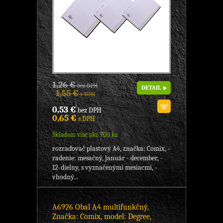
1,26 €
bez DPH
DETAIL
1,55 €
s DPH
0,53 €
bez DPH
0,65 €
s DPH
Skladom viac ako 700 ks
rozraďovač plastový A4, značka: Comix, -
radenie: mesačný, január - december, -
12-dielny, s vyznačenými mesiacmi, -
vhodný...
A6926 Obal A4 multifunkčný,
Značka: Comix, model: Degree,