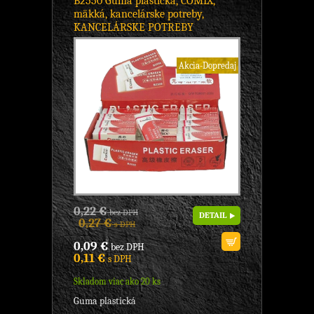
B2550 Guma plastická, COMIX,
mäkká, kancelárske potreby,
KANCELÁRSKE POTREBY
Akcia-Dopredaj
0,22 €
bez DPH
DETAIL
0,27 €
s DPH
0,09 €
bez DPH
0,11 €
s DPH
Skladom viac ako 20 ks
Guma plastická