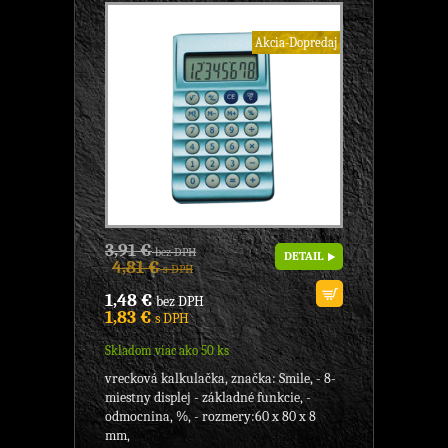
Akcia-Dopredaj
3,91 €
bez DPH
DETAIL
4,81 €
s DPH
1,48 €
bez DPH
1,83 €
s DPH
Skladom viac ako 50 ks
vrecková kalkulačka, značka: Smile, - 8-
miestny displej - základné funkcie, -
odmocnina, %, - rozmery:60 x 80 x 8
mm,