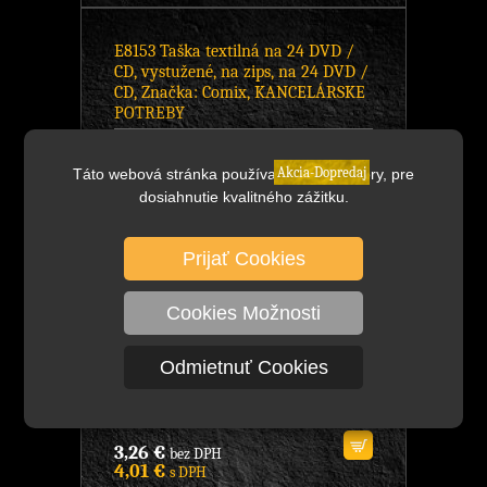
E8153 Taška textilná na 24 DVD /
CD, vystužené, na zips, na 24 DVD /
CD, Značka: Comix, KANCELÁRSKE
POTREBY
Akcia-Dopredaj
Táto webová stránka používa cookies súbory, pre
dosiahnutie kvalitného zážitku.
Prijať Cookies
Cookies Možnosti
Odmietnuť Cookies
8,54 €
bez DPH
DETAIL
10,50 €
s DPH
3,26 €
bez DPH
4,01 €
s DPH