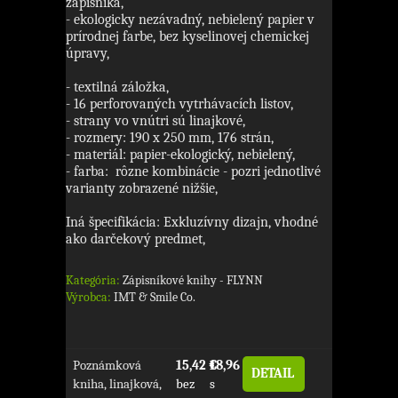
zápisníka,
- ekologicky nezávadný, nebielený papier v
prírodnej farbe, bez kyselinovej chemickej
úpravy,
- textilná záložka,
- 16 perforovaných vytrhávacích listov,
- strany vo vnútri sú linajkové,
- rozmery: 190 x 250 mm, 176 strán,
- materiál: papier-ekologický, nebielený,
- farba:
rôzne kombinácie - pozri jednotlivé
varianty zobrazené nižšie,
Iná špecifikácia: Exkluzívny dizajn, vhodné
ako darčekový predmet,
Kategória:
Zápisníkové knihy - FLYNN
Výrobca:
IMT & Smile Co.
Poznámková
15,42 €
18,96 €
DETAIL
kniha, linajková,
bez
s