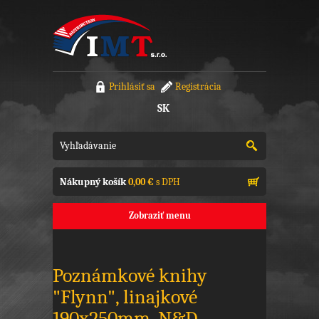
Prihlásiť sa
Registrácia
SK
Nákupný košík
0,00 €
s DPH
Zobraziť menu
Poznámkové knihy
"Flynn", linajkové
190x250mm, N&D