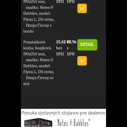
190x250 mm,
DPH
DPH
značka: Notes &
Dabbles, model:
Flynn L, 176 strán,
Dizajn:Čierny s
bordo
Poznámková
15,42 €
18,96 €
DETAIL
kniha, linajková,
bez
s
190x250 mm,
DPH
DPH
značka: Notes &
Dabbles, model:
Flynn L, 176 strán,
Dizajn:Čierny so
šed.