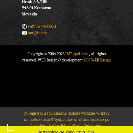
Hradná 6/188
945 01 Komárno
Slovakia
+421 35 7900020
imt@imt.sk
Copyright © 2004-2026
IMT, spol. s r.o.
, All rights
reserved. WEB Design & development:
GLS WEB Design
Po registrácii (prihlásení) získate výrazné % zľavy
na všetok tovar!! Výska zliav sa Vám zobrazí až po
"prihlásení sa" v dolnej lište a všetky ceny
Registrácia na zľavy (min.15%)
produktov sa prepočítajú na zľavnené ceny.