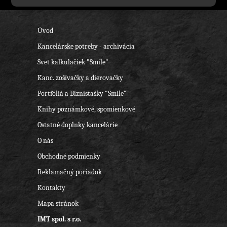
Úvod
Kancelárske potreby - archivácia
Svet kalkulačiek "Smile"
Kanc. zošívačky a dierovačky
Portfóliá a Biznistašky "Smile"
Knihy poznámkové, spomienkové
Ostatné doplnky kancelárie
O nás
Obchodné podmienky
Reklamačný poriadok
Kontakty
Mapa stránok
IMT spol. s r.o.