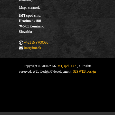
Mapa stránok
IMT spol. s r.o.
Hradná 6/188
945 01 Komárno
Slovakia
+421 35 7900020
imt@imt.sk
Copyright © 2004-2026
IMT, spol. s r.o.
, All rights
reserved. WEB Design & development:
GLS WEB Design