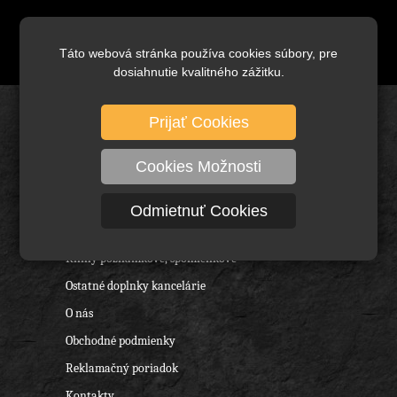
Táto webová stránka používa cookies súbory, pre
dosiahnutie kvalitného zážitku.
Prijať Cookies
Úvod
Kancelárske potreby - archivácia
Cookies Možnosti
Svet kalkulačiek "Smile"
Kanc. zošívačky a dierovačky
Odmietnuť Cookies
Portfóliá a Biznistašky "Smile"
Knihy poznámkové, spomienkové
Ostatné doplnky kancelárie
O nás
Obchodné podmienky
Reklamačný poriadok
Kontakty