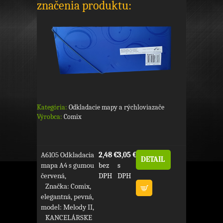
značenia produktu:
Kategória:
Odkladacie mapy a rýchloviazače
Výrobca:
Comix
A6105 Odkladacia
2,48 €
3,05 €
DETAIL
mapa A4 s gumou
bez
s
červená,
DPH
DPH
Značka: Comix,
elegantná, pevná,
model: Melody II,
KANCELÁRSKE