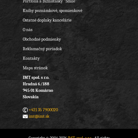
Portfóliá a Biznistašky "Smile"
Knihy poznámkové, spomienkové
Ostatné doplnky kancelárie
O nás
Obchodné podmienky
Reklamačný poriadok
Kontakty
Mapa stránok
IMT spol. s r.o.
Hradná 6/188
945 01 Komárno
Slovakia
+421 35 7900020
imt@imt.sk