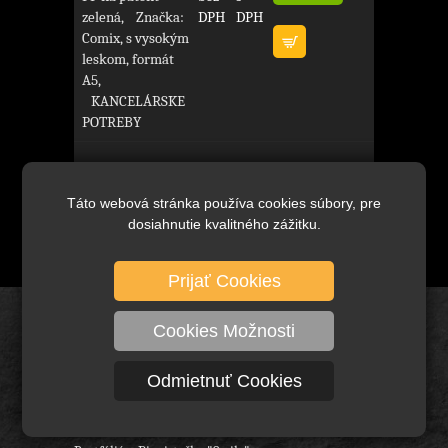
zelená, Značka:
DPH
DPH
Comix, s vysokým
leskom, formát
A5,
KANCELÁRSKE
POTREBY
Táto webová stránka používa cookies súbory, pre
dosiahnutie kvalitného zážitku.
Prijať Cookies
Úvod
Cookies Možnosti
Kancelárske potreby - archivácia
Odmietnuť Cookies
Svet kalkulačiek "Smile"
Kanc. zošívačky a dierovačky