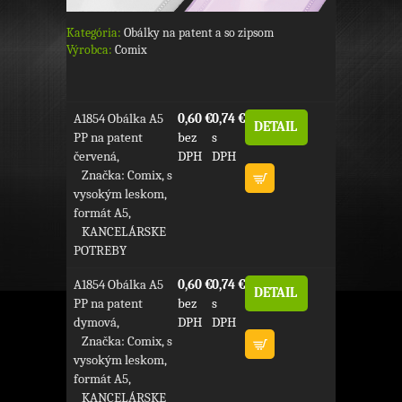
Kategória:
Obálky na patent a so zipsom
Výrobca:
Comix
A1854 Obálka A5
0,60 €
0,74 €
DETAIL
PP na patent
bez
s
červená,
DPH
DPH
Značka: Comix, s
vysokým leskom,
formát A5,
KANCELÁRSKE
POTREBY
A1854 Obálka A5
0,60 €
0,74 €
DETAIL
PP na patent
bez
s
dymová,
DPH
DPH
Značka: Comix, s
vysokým leskom,
formát A5,
KANCELÁRSKE