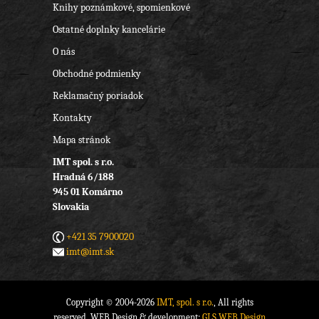
Knihy poznámkové, spomienkové
Ostatné doplnky kancelárie
O nás
Obchodné podmienky
Reklamačný poriadok
Kontakty
Mapa stránok
IMT spol. s r.o.
Hradná 6/188
945 01 Komárno
Slovakia
+421 35 7900020
imt@imt.sk
Copyright © 2004-2026
IMT, spol. s r.o.
, All rights
reserved. WEB Design & development:
GLS WEB Design