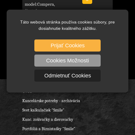
model:Compera,
čiastočne
priehľadná,
Táto webová stránka používa cookies súbory, pre
KANCELÁRSKE
dosiahnutie kvalitného zážitku.
POTREBY
Prijať Cookies
Cookies Možnosti
Odmietnuť Cookies
Úvod
Kancelárske potreby - archivácia
Svet kalkulačiek "Smile"
Kanc. zošívačky a dierovačky
Portfóliá a Biznistašky "Smile"