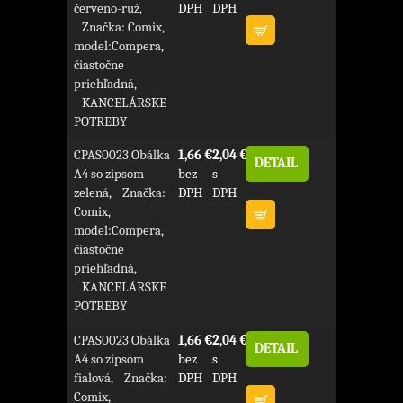
červeno-ruž,
DPH
DPH
Značka: Comix,
model:Compera,
čiastočne
priehľadná,
KANCELÁRSKE
POTREBY
CPAS0023 Obálka
1,66 €
2,04 €
DETAIL
A4 so zipsom
bez
s
zelená, Značka:
DPH
DPH
Comix,
model:Compera,
čiastočne
priehľadná,
KANCELÁRSKE
POTREBY
CPAS0023 Obálka
1,66 €
2,04 €
DETAIL
A4 so zipsom
bez
s
fialová, Značka:
DPH
DPH
Comix,