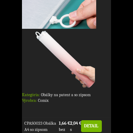
Kategória:
Obálky na patent a so zipsom
Výrobca:
Comix
CPAS0023 Obálka
1,66 €
2,04 €
DETAIL
A4 so zipsom
bez
s