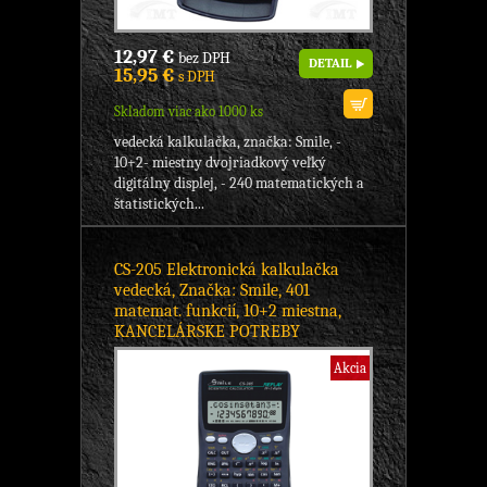
12,97 €
bez DPH
DETAIL
15,95 €
s DPH
Skladom viac ako 1000 ks
vedecká kalkulačka, značka: Smile, -
10+2- miestny dvojriadkový veľký
digitálny displej, - 240 matematických a
štatistických...
CS-205 Elektronická kalkulačka
vedecká, Značka: Smile, 401
matemat. funkcií, 10+2 miestna,
KANCELÁRSKE POTREBY
Akcia