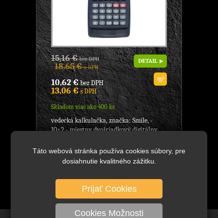
15,16 €
bez DPH
DETAIL
18,65 €
s DPH
10,62 €
bez DPH
13,06 €
s DPH
Skladom viac ako 400 ks
vedecká kalkulačka, značka: Smile, -
10+2 - miestny dvojriadkový digitálny
displej, - 401 matematických a
štatistických funkcií, ...
Táto webová stránka používa cookies súbory, pre
dosiahnutie kvalitného zážitku.
Prijať Cookies
Cookies Možnosti