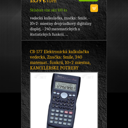
15,79 €
s DPH
Skladom viac ako 100 ks
vedecká kalkulačka, značka: Smile, -
10+2- miestny dvojriadkový digitálny
displej, - 240 matematických a
štatistických funkcií, ...
CB-177 Elektronická kalkulačka
vedecká, Značka: Smile, 240
matemat.. funkcií, 10+2 miestna,
KANCELÉRSKE POTREBY