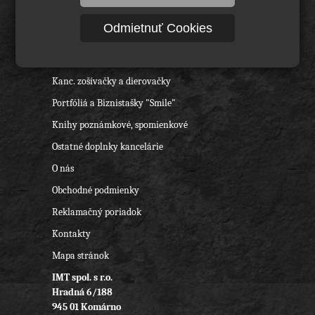
Úvod
Odmietnuť Cookies
Kancelárske potreby - archivácia
Svet kalkulačiek "Smile"
Kanc. zošívačky a dierovačky
Portfóliá a Biznistašky "Smile"
Knihy poznámkové, spomienkové
Ostatné doplnky kancelárie
O nás
Obchodné podmienky
Reklamačný poriadok
Kontakty
Mapa stránok
IMT spol. s r.o.
Hradná 6/188
945 01 Komárno