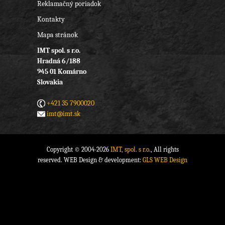
Reklamačný poriadok
Kontakty
Mapa stránok
IMT spol. s r.o.
Hradná 6/188
945 01 Komárno
Slovakia
+421 35 7900020
imt@imt.sk
Copyright © 2004-2026
IMT, spol. s r.o.
, All rights
reserved. WEB Design & development:
GLS WEB Design