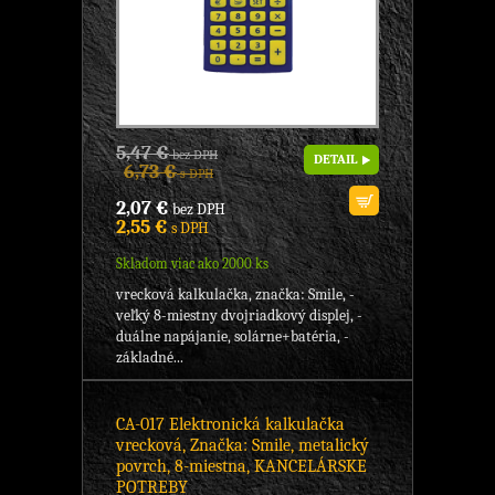
5,47 €
bez DPH
DETAIL
6,73 €
s DPH
2,07 €
bez DPH
2,55 €
s DPH
Skladom viac ako 2000 ks
vrecková kalkulačka, značka: Smile, -
veľký 8-miestny dvojriadkový displej, -
duálne napájanie, solárne+batéria, -
základné...
CA-017 Elektronická kalkulačka
vrecková, Značka: Smile, metalický
povrch, 8-miestna, KANCELÁRSKE
POTREBY