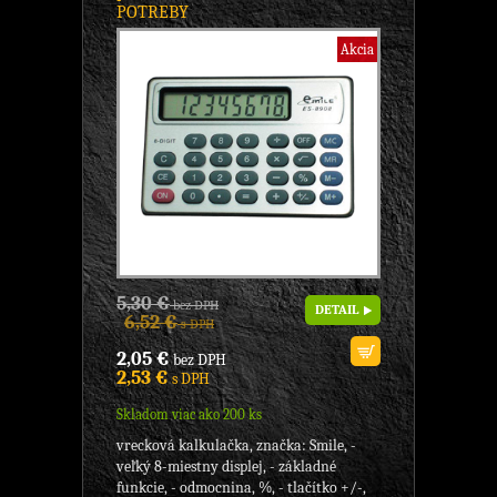
POTREBY
Akcia
5,30 €
bez DPH
DETAIL
6,52 €
s DPH
2,05 €
bez DPH
2,53 €
s DPH
Skladom viac ako 200 ks
vrecková kalkulačka, značka: Smile, -
veľký 8-miestny displej, - základné
funkcie, - odmocnina, %, - tlačítko +/-,