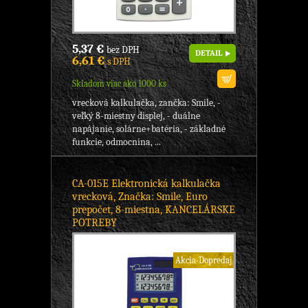
5,37 €
bez DPH
DETAIL
6,61 €
s DPH
Skladom viac ako 1000 ks
vrecková kalkulačka, zančka: Smile, -
veľký 8-miestny displej, - duálne
napájanie, solárne+batéria, - základné
funkcie, odmocnina, ...
CA-015E Elektronická kalkulačka
vrecková, Značka: Smile, Euro
prepočet, 8-miestna, KANCELÁRSKE
POTREBY
Akcia-Dopredaj