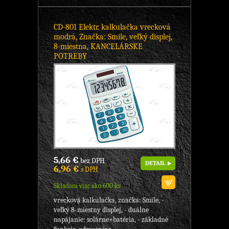
CD-801 Elektr. kalkulačka vrecková
modrá, Značka: Smile, veľký displej,
8-miestna, KANCELÁRSKE
POTREBY
5,66 €
bez DPH
DETAIL
6,96 €
s DPH
Skladom viac ako 600 ks
vrecková kalkulačka, značka: Smile, -
veľký 8-miestny displej, - duálne
napájanie: solárne+batéria, - základné