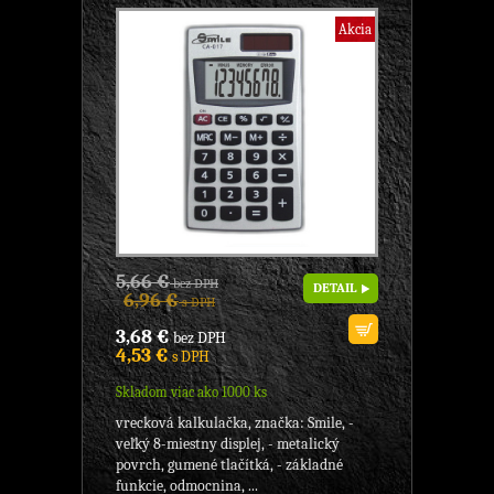
Akcia
5,66 €
bez DPH
DETAIL
6,96 €
s DPH
3,68 €
bez DPH
4,53 €
s DPH
Skladom viac ako 1000 ks
vrecková kalkulačka, značka: Smile, -
veľký 8-miestny displej, - metalický
povrch, gumené tlačítká, - základné
funkcie, odmocnina, ...