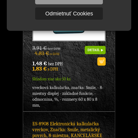
Odmietnuť Cookies
3,91 €
bez DPH
DETAIL
4,81 €
s DPH
1,48 €
bez DPH
1,83 €
s DPH
Skladom viac ako 50 ks
vrecková kalkulačka, značka: Smile, - 8-
miestny displej - základné funkcie, -
odmocnina, %, - rozmery:60 x 80 x 8
mm,
ES-8908 Elektronická kalkulačka
vreckov, Značka: Smile, metalický
povrch, 8-miestna, KANCELÁRSKE