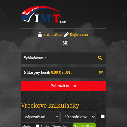
Prihlásiť sa
Registrácia
SK
Nákupný košík
0,00 €
s DPH
Zobraziť menu
Vreckové kalkulačky
Akcie
Akcia - Dopredaj