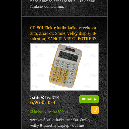
napájanie: solárne+batéria, - základné
funkcie, odmocnina, ...
CD-801 Elektr. kalkulačka vrecková
žltá, Značka: Smile, veľký displej, 8-
miestna, KANCELÁRSKE POTREBY
5,66 €
bez DPH
DETAIL
6,96 €
s DPH
Skladom viac ako 500 ks
vrecková kalkulačka, značka: Smile, -
veľký 8-miestny displej, - duálne