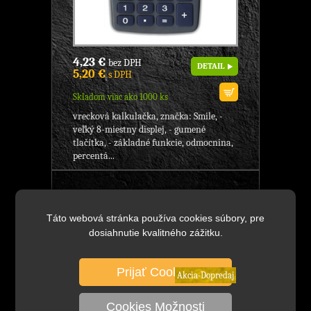
4,23 €
bez DPH
DETAIL
5,20 €
s DPH
Skladom viac ako 1000 ks
vrecková kalkulačka, značka: Smile, -
veľký 8-miestny displej, - gumené
tlačítka, - základné funkcie, odmocnina,
percentá...
ES-6808 Elektronická kalkulačka
vreckov, Značka: Smile, metalický
Táto webová stránka používa cookies súbory, pre
povrch, 8-miestna, KANCELÁRSKE
dosiahnutie kvalitného zážitku.
POTREBY
Prijať Cookies
Akcia-Dopredaj
Cookies Možnosti