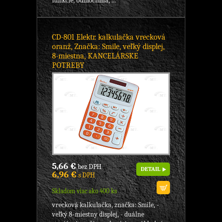
funkcie, odmocnina, ...
CD-801 Elektr. kalkulačka vrecková
oranž, Značka: Smile, veľký displej,
8-miestna, KANCELÁRSKE
POTREBY
5,66 €
bez DPH
DETAIL
6,96 €
s DPH
Skladom viac ako 400 ks
vrecková kalkulačka, značka: Smile, -
veľký 8-miestny displej, - duálne