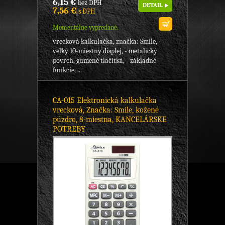
6,15 €
bez DPH
DETAIL
7,56 €
s DPH
Momentálne vypredané.
vrecková kalkulačka, značka: Smile, -
veľký 10-miestny displej, - metalický
povrch, gumené tlačítká, - základné
funkcie, ...
CA-015 Elektronická kalkulačka
vrecková, Značka: Smile, kožené
púzdro, 8-miestna, KANCELÁRSKE
POTREBY