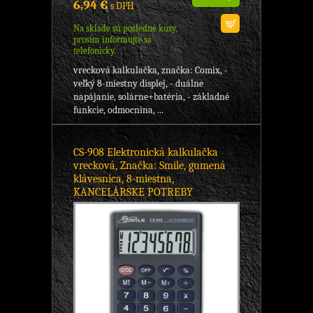
6,94 €
s DPH
Na sklade sú posledné kusy,
prosím informujte sa
telefonicky.
vrecková kalkulačka, značka: Comix, -
veľký 8-miestny displej, - duálne
napájanie, solárne+batéria, - základné
funkcie, odmocnina, ...
CS-908 Elektronická kalkulačka
vrecková, Značka: Smile, gumená
klávesnica, 8-miestna,
KANCELÁRSKE POTREBY