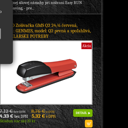
60% menej silovej námahy pri zošívaní Easy RUN
Power-Saving, - pre...
o
5822RD Zošívačka GMS Q2 24/6 červená,
Značka: GENMES, model: Q2 pevná a spoľahlivá,
KANCELÁRSKE POTREBY
Akcia
7,12 €
8,76 €
bez DPH
s DPH
DETAIL
4,33 €
5,32 €
bez DPH
s DPH
Skladom viac ako 20 ks