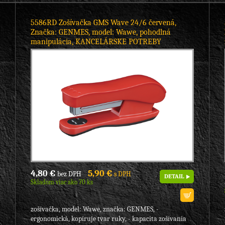
5586RD Zošívačka GMS Wave 24/6 červená,
Značka: GENMES, model: Wawe, pohodlná
manipulácia, KANCELÁRSKE POTREBY
4,80 €
5,90 €
bez DPH
s DPH
DETAIL
Skladom viac ako 70 ks
zošívačka, model: Wawe, značka: GENMES, -
ergonomická, kopíruje tvar ruky, - kapacita zošívania