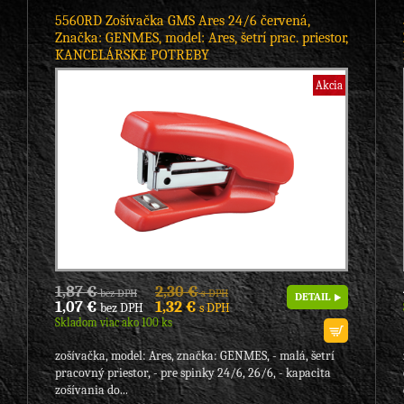
5560RD Zošívačka GMS Ares 24/6 červená,
Značka: GENMES, model: Ares, šetrí prac. priestor,
KANCELÁRSKE POTREBY
Akcia
1,87 €
2,30 €
bez DPH
s DPH
DETAIL
1,07 €
1,32 €
bez DPH
s DPH
Skladom viac ako 100 ks
zošívačka, model: Ares, značka: GENMES, - malá, šetrí
pracovný priestor, - pre spinky 24/6, 26/6, - kapacita
zošívania do...