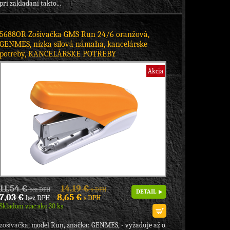
pri zakladaní takto...
5688OR Zošívačka GMS Run 24/6 oranžová,
GENMES, nízka silová námaha, kancelárske
potreby, KANCELÁRSKE POTREBY
Akcia
11,54 €
14,19 €
bez DPH
s DPH
DETAIL
7,03 €
8,65 €
bez DPH
s DPH
Skladom viac ako 30 ks
zošívačka, model Run, značka: GENMES, - vyžaduje až o