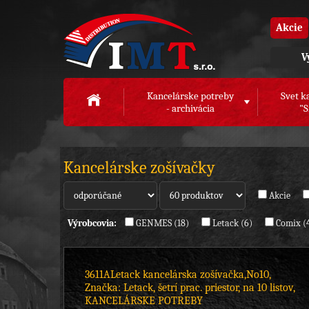
Akcie
V
Kancelárske potreby
Svet k
- archivácia
"S
Kancelárske zošívačky
Akcie
Výrobcovia:
GENMES (18)
Letack (6)
Comix (
3611ALetack kancelárska zošívačka,No10,
Značka: Letack, šetrí prac. priestor, na 10 listov,
KANCELÁRSKE POTREBY