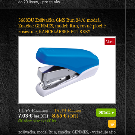
do 20 listov, - pre spinky...
5688BU Zošívačka GMS Run 24/6 modrá,
Značka: GENMES, model: Run, rovné ploché
zošívanie, KANCELÁRSKE POTREBY
Akcia
11,54 €
14,19 €
bez DPH
s DPH
DETAIL
7,03 €
8,65 €
bez DPH
s DPH
Skladom viac ako 60 ks
zošívačka, model Run, značka: GENMES, - vyžaduje až o