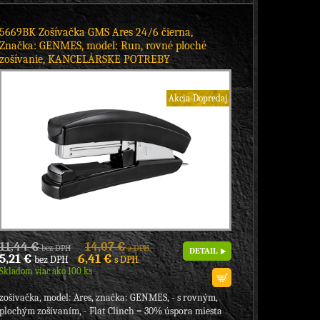
5669BK Zošívačka GMS Ares 24/6 čierna,
Značka: GENMES, model: Run, rovné ploché
zošívanie, KANCELÁRSKE POTREBY
Akcia-Dopredaj
11,44 €
14,07 €
bez DPH
s DPH
DETAIL
5,21 €
6,41 €
bez DPH
s DPH
Skladom viac ako 100 ks
zošívačka, model: Ares, značka: GENMES, - s rovným,
plochým zošívaním, - Flat Clinch = 30% úspora miesta