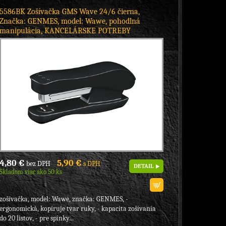
5586BK Zošívačka GMS Wave 24/6 čierna,
Značka: GENMES, model: Wawe, pohodlná
manipulácia, KANCELÁRSKE POTREBY
4,80 €
5,90 €
bez DPH
s DPH
DETAIL
Skladom viac ako 50 ks
zošívačka, model: Wawe, značka: GENMES, -
ergonomická, kopíruje tvar ruky, - kapacita zošívania
do 20 listov, - pre spinky...