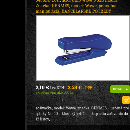
5486BU Zošívačka GMS Wave No.10 modrá,
Značka: GENMES, model: Wawe, pohodlná
manipulácia, KANCELÁRSKE POTREBY
2,10 €
2,58 €
bez DPH
s DPH
DETAIL
Skladom viac ako 300 ks
zošívačka, model: Wawe, značka: GENMES, - určená pre
spinky No. 10, - klasický vzhľad, - kapacita zošívania do
12 listov, ...