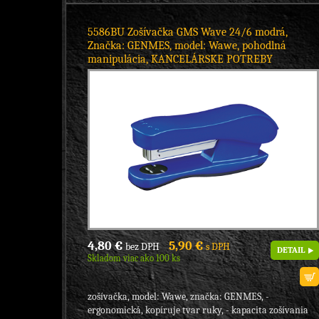
5586BU Zošívačka GMS Wave 24/6 modrá,
Značka: GENMES, model: Wawe, pohodlná
manipulácia, KANCELÁRSKE POTREBY
4,80 €
5,90 €
bez DPH
s DPH
DETAIL
Skladom viac ako 100 ks
zošívačka, model: Wawe, značka: GENMES, -
ergonomická, kopíruje tvar ruky, - kapacita zošívania