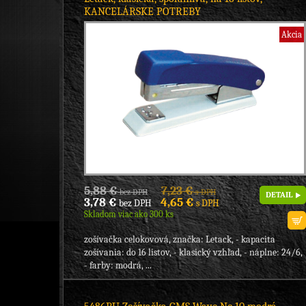
KANCELÁRSKE POTREBY
Akcia
5,88 €
7,23 €
bez DPH
s DPH
DETAIL
3,78 €
4,65 €
bez DPH
s DPH
Skladom viac ako 300 ks
zošívačka celokovová, značka: Letack, - kapacita
zošívania: do 16 listov, - klasický vzhľad, - náplne: 24/6,
- farby: modrá, ...