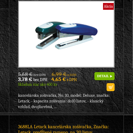
Akcia
5,68 €
6,99 €
bez DPH
s DPH
DETAIL
3,78 €
4,65 €
bez DPH
s DPH
Skladom viac ako 400 ks
kancelárska zošívačka, No. 10, model: Deluxe, značka:
Letack, - kapacita zošívania: do10 listov, - klasický
vzhľad, dvojfarebná, ...
3688LA Letack kancelárska zošívačka, Značka:
Letack, predĺžené rameno, na 20 listov,