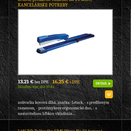
KANCELÁRSKE POTREBY
13,21 €
16,25 €
bez DPH
s DPH
DETAIL
Skladom viac ako 50 ks
zošívačka kovová dlhá, značka: Letack, - s predľženým
ramenom, - protišmykove ergonomické dno, - s
nastaviteľnou hľbkou vkladania...