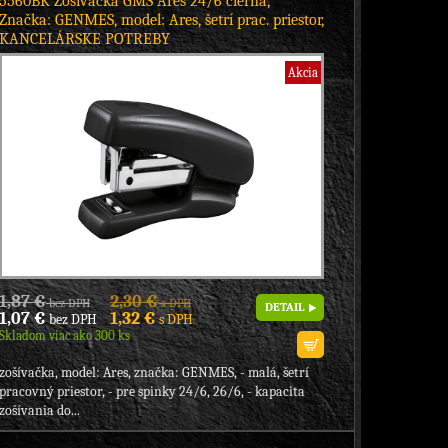
5560BK Zošívačka GMS Ares 24/6 čierna,
Značka: GENMES, model: Ares, šetrí prac. priestor,
KANCELÁRSKE POTREBY
Akcia
1,87 €
2,30 €
bez DPH
s DPH
DETAIL
1,07 €
1,32 €
bez DPH
s DPH
Skladom viac ako 300 ks
zošívačka, model: Ares, značka: GENMES, - malá, šetrí
pracovný priestor, - pre spinky 24/6, 26/6, - kapacita
zošívania do...