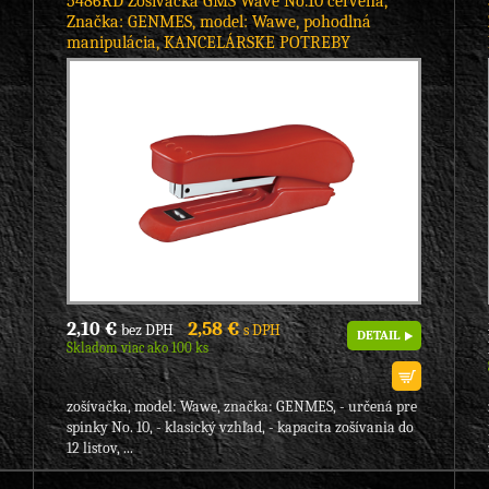
5486RD Zošívačka GMS Wave No.10 červená,
Značka: GENMES, model: Wawe, pohodlná
manipulácia, KANCELÁRSKE POTREBY
2,10 €
2,58 €
bez DPH
s DPH
DETAIL
Skladom viac ako 100 ks
zošívačka, model: Wawe, značka: GENMES, - určená pre
spinky No. 10, - klasický vzhľad, - kapacita zošívania do
12 listov, ...