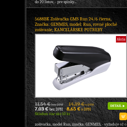
do 20 listov, - pre spinky...
5688BK Zošívačka GMS Run 24/6 čierna,
Značka: GENMES, model: Run, rovné ploché
zošívanie, KANCELÁRSKE POTREBY
Akcia
11,54 €
14,19 €
bez DPH
s DPH
DETAIL
7,03 €
8,65 €
bez DPH
s DPH
Skladom viac ako 50 ks
zošívačka, model Run, značka: GENMES, - vyžaduje až o