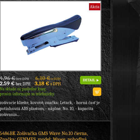
Akcia
4,96 €
6,10 €
bez DPH
s DPH
DETAIL
2,59 €
3,18 €
bez DPH
s DPH
Na sklade sú posledné kusy,
prosím informujte sa telefonicky.
zošívacie kliešte, kovové, značka: Letack, - horná časť je
potiahnutá ABS plastom, - náplne: No. 10, - kapacita
zošívania...
5486BK Zošívačka GMS Wave No.10 čierna,
Značka: GENMES, model: Wawe, pohodlná