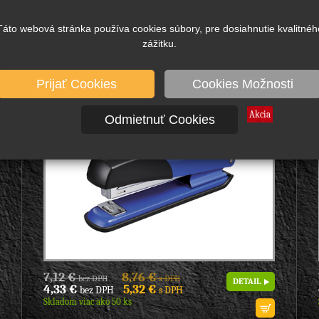
60% menej silovej námahy pri zošívaní Easy RUN
Power-Saving, - pre...
Táto webová stránka používa cookies súbory, pre dosiahnutie kvalitnéh
zážitku.
5822BU Zošívačka GMS Q2 24/6 modrá, Značka:
GENMES, model: Q2 pevná a spoľahlivá,
Prijať Cookies
Cookies Možnosti
KANCELÁRSKE POTREBY
Akcia
Odmietnuť Cookies
7,12 €
8,76 €
bez DPH
s DPH
DETAIL
4,33 €
5,32 €
bez DPH
s DPH
Skladom viac ako 50 ks