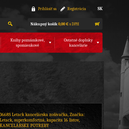
SK
Prihlásiť sa
Registrácia
Nákupný košík
0,00 €
s DPH
Knihy poznámkové,
Ostatné doplnky
spomienkové
kancelárie
3668S Letack kancelárska zošívačka, Značka:
Letack, superkomfortná, kapacita 16 listov,
KANCELÁRSKE POTREBY