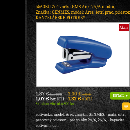
5560BU Zošívačka GMS Ares 24/6 modrá,
Značka: GENMES, model: Ares, šetrí prac. priestor,
KANCELÁRSKE POTREBY
Akcia
1,87 €
2,30 €
bez DPH
s DPH
DETAIL
1,07 €
1,32 €
bez DPH
s DPH
Skladom viac ako 300 ks
zošívačka, model: Ares, značka: GENMES, - malá, šetrí
pracovný priestor, - pre spinky 24/6, 26/6, - kapacita
zošívania do...