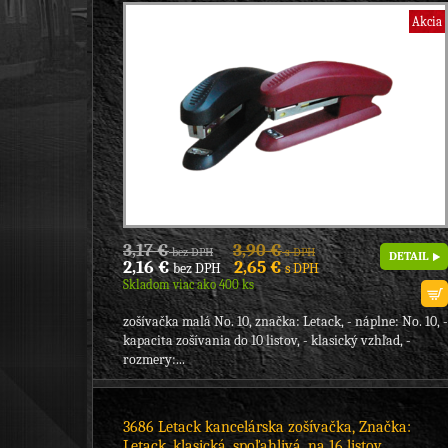
Akcia
3,17 €
3,90 €
bez DPH
s DPH
DETAIL
2,16 €
2,65 €
bez DPH
s DPH
Skladom viac ako 400 ks
zošívačka malá No. 10, značka: Letack, - náplne: No. 10, -
kapacita zošívania do 10 listov, - klasický vzhľad, -
rozmery:...
3686 Letack kancelárska zošívačka, Značka:
Letack, klasická, spoľahlivá, na 16 listov,