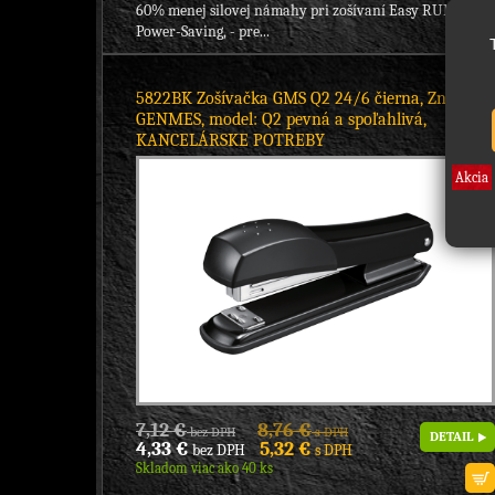
60% menej silovej námahy pri zošívaní Easy RUN
Power-Saving, - pre...
5822BK Zošívačka GMS Q2 24/6 čierna, Značka:
GENMES, model: Q2 pevná a spoľahlivá,
KANCELÁRSKE POTREBY
Akcia
7,12 €
8,76 €
bez DPH
s DPH
DETAIL
4,33 €
5,32 €
bez DPH
s DPH
Skladom viac ako 40 ks