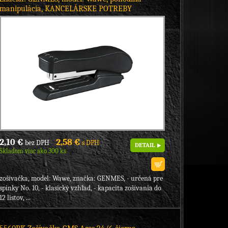
manipulácia, KANCELÁRSKE POTREBY
2,10 €
2,58 €
bez DPH
s DPH
DETAIL
Skladom viac ako 300 ks
zošívačka, model: Wawe, značka: GENMES, - určená pre
spinky No. 10, - klasický vzhľad, - kapacita zošívania do
12 listov, ...