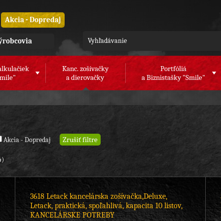
Akcia - Dopredaj
ýrobcovia
alkulačiek
Kanc. zošívačky
Portfóliá
mile"
a dierovačky
a Biznistašky "Smile"
Akcia - Dopredaj
4)
3618 Letack kancelárska zošívačka,Deluxe,
Letack, praktická, spoľahlivá, kapacita 10 listov,
KANCELÁRSKE POTREBY