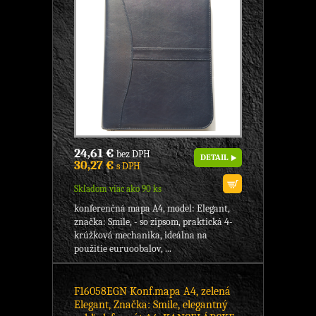
24,61 €
bez DPH
DETAIL
30,27 €
s DPH
Skladom viac ako 90 ks
konferenčná mapa A4, model: Elegant,
značka: Smile, - so zipsom, praktická 4-
krúžková mechanika, ideálna na
použitie euruoobalov, ...
F16058EGN Konf.mapa A4, zelená
Elegant, Značka: Smile, elegantný