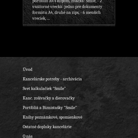
portfolio A4 s klipom, značka: Smile, - 2
vnútorné vrecká: jedno pre dokumenty
formátu A4, druhé na zips, - 6 menších
vreciek, ...
Úvod
Kancelárske potreby - archivácia
Svet kalkulačiek "Smile"
Kanc. zošívačky a dierovačky
Portfóliá a Biznistašky "Smile"
Knihy poznámkové, spomienkové
Ostatné doplnky kancelárie
O nás