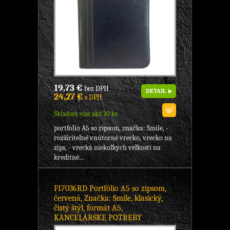
19,73 €
bez DPH
DETAIL
24,27 €
s DPH
Skladom viac ako 20 ks
portfolio A5 so zipsom, značka: Smile, -
rozšíriteľné vnútorné vrecko, vrecko na
zips, - vrecká niekoľkých veľkostí na
kreditné...
F17036RD Portfólio A5 so zipsom,
červená, Značka: Smile, klasický,
čistý štýl, formát A5,
KANCELÁRSKE POTREBY