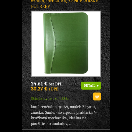
vzhľad, formát A4, KANCELÁRSKE
POTREBY
24,61 €
bez DPH
DETAIL
30,27 €
s DPH
Skladom viac ako 100 ks
konferenčná mapa A4, model: Elegant,
značka: Smile, - so zipsom, praktická 4-
krúžková mechanika, ideálna na
použitie euruoobalov, ...