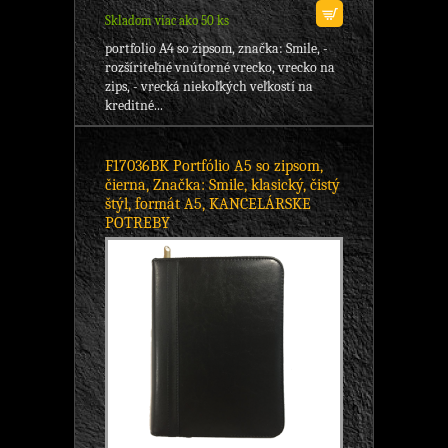
Skladom viac ako 50 ks
portfolio A4 so zipsom, značka: Smile, -
rozšíriteľné vnútorné vrecko, vrecko na
zips, - vrecká niekoľkých veľkostí na
kreditné...
F17036BK Portfólio A5 so zipsom,
čierna, Značka: Smile, klasický, čistý
štýl, formát A5, KANCELÁRSKE
POTREBY