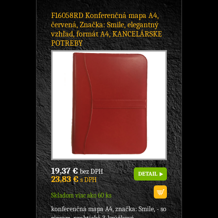
F16058RD Konferenčná mapa A4,
červená, Značka: Smile, elegantný
vzhľad, formát A4, KANCELÁRSKE
POTREBY
19,37 €
bez DPH
DETAIL
23,83 €
s DPH
Skladom viac ako 60 ks
konferenčná mapa A4, značka: Smile, - so