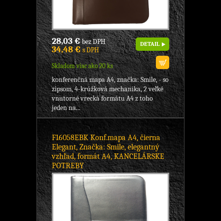
28,03 €
bez DPH
DETAIL
34,48 €
s DPH
Skladom viac ako 20 ks
konferenčná mapa A4, značka: Smile, - so
zipsom, 4-krúžková mechanika, 2 veľké
vnutorné vrecká formátu A4 z toho
jeden na...
F16058EBK Konf.mapa A4, čierna
Elegant, Značka: Smile, elegantný
vzhľad, formát A4, KANCELÁRSKE
POTREBY