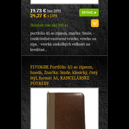
19,73 €
bez DPH
DETAIL
24,27 €
s DPH
Skladom viac ako 300 ks
portfolio A5 so zipsom, značka: Smile, -
rozšíriteľné vnútorné vrecko, vrecko na
zips, - vrecká niekoľkých veľkostí na
kreditné...
F17036BR Portfólio A5 so zipsom,
hnedá, Značka: Smile, klasický, čistý
štýl, formát A5, KANCELÁRSKE
POTREBY