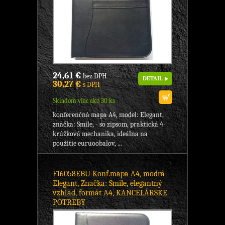
24,61 €
bez DPH
DETAIL
30,27 €
s DPH
Skladom viac ako 30 ks
konferenčná mapa A4, model: Elegant,
značka: Smile, - so zipsom, praktická 4-
krúžková mechanika, ideálna na
použitie euruoobalov, ...
F16058EBU Konf.mapa A4, modrá
Elegant, Značka: Smile, elegantný
vzhľad, formát A4, KANCELÁRSKE
POTREBY