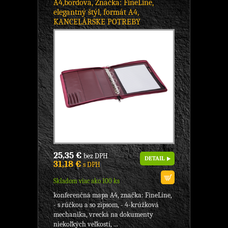
A4,bordová, Značka: FineLine,
elegantný štýl, formát A4,
KANCELÁRSKE POTREBY
25,35 €
bez DPH
DETAIL
31,18 €
s DPH
Skladom viac ako 100 ks
konferenčná mapa A4, značka: FineLine,
- s rúčkou a so zipsom, - 4-krúžková
mechanika, vrecká na dokumenty
niekoľkých veľkostí, ...