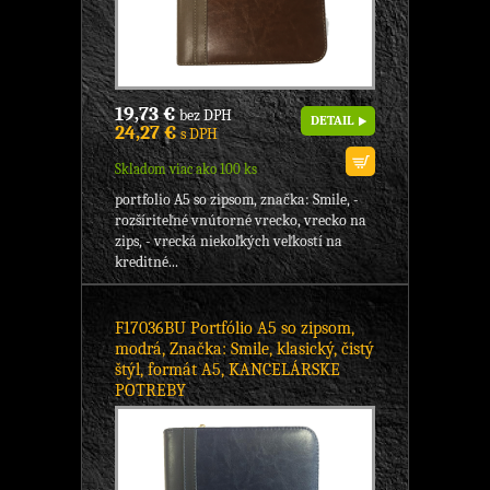
19,73 €
bez DPH
DETAIL
24,27 €
s DPH
Skladom viac ako 100 ks
portfolio A5 so zipsom, značka: Smile, -
rozšíriteľné vnútorné vrecko, vrecko na
zips, - vrecká niekoľkých veľkostí na
kreditné...
F17036BU Portfólio A5 so zipsom,
modrá, Značka: Smile, klasický, čistý
štýl, formát A5, KANCELÁRSKE
POTREBY