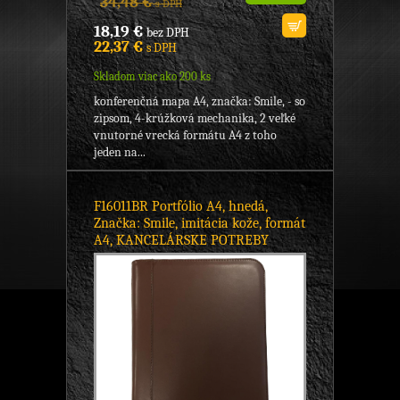
34,48 €
s DPH
18,19 €
bez DPH
22,37 €
s DPH
Skladom viac ako 200 ks
konferenčná mapa A4, značka: Smile, - so
zipsom, 4-krúžková mechanika, 2 veľké
vnutorné vrecká formátu A4 z toho
jeden na...
F16011BR Portfólio A4, hnedá,
Značka: Smile, imitácia kože, formát
A4, KANCELÁRSKE POTREBY