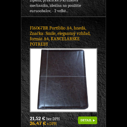
zipsom, praktická 3-krúžková
mechanika, ideálna na použitie
euruoobalov, - 2 veľké...
F16067BR Portfólio A4, hnedá,
Značka: Smile, elegantný vzhľad,
formát A4, KANCELÁRSKE
POTREBY
21,52 €
bez DPH
DETAIL
26,47 €
s DPH