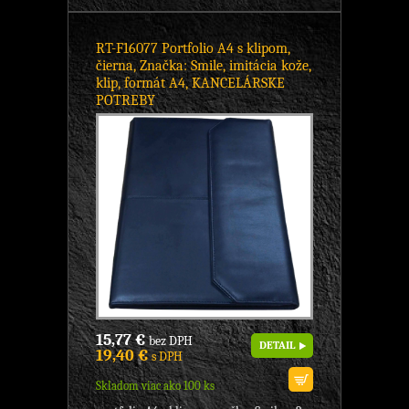
RT-F16077 Portfolio A4 s klipom,
čierna, Značka: Smile, imitácia kože,
klip, formát A4, KANCELÁRSKE
POTREBY
15,77 €
bez DPH
DETAIL
19,40 €
s DPH
Skladom viac ako 100 ks