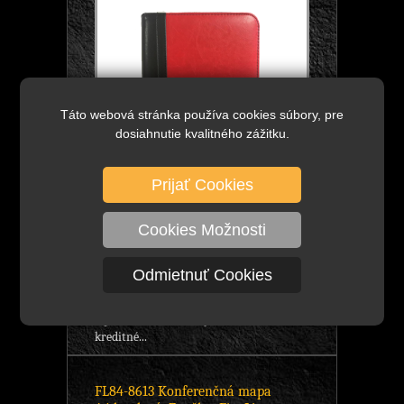
Táto webová stránka používa cookies súbory, pre
dosiahnutie kvalitného zážitku.
Prijať Cookies
19,73 €
bez DPH
DETAIL
Cookies Možnosti
24,27 €
s DPH
Skladom viac ako 100 ks
Odmietnuť Cookies
portfolio A5 so zipsom, značka: Smile, -
rozšíriteľné vnútorné vrecko, vrecko na
zips, - vrecká niekoľkých veľkostí na
kreditné...
FL84-8613 Konferenčná mapa