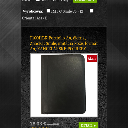
Výrobcovia:
IMT & Smile Co. (12)
Oriental Ace (1)
F16011BK Portfólio A4, čierna,
Značka: Smile, imitácia kože, formát
A4, KANCELÁRSKE POTREBY
Akcia
28,03 €
bez DPH
DETAIL