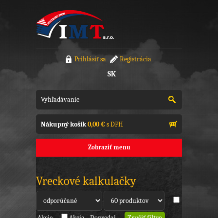
Prihlásiť sa
Registrácia
SK
Nákupný košík
0,00 €
s DPH
Zobraziť menu
Vreckové kalkulačky
Akcie
Akcia - Dopredaj