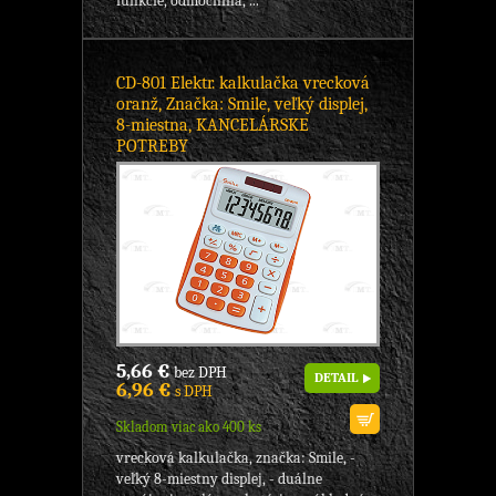
funkcie, odmocnina, ...
CD-801 Elektr. kalkulačka vrecková
oranž, Značka: Smile, veľký displej,
8-miestna, KANCELÁRSKE
POTREBY
5,66 €
bez DPH
DETAIL
6,96 €
s DPH
Skladom viac ako 400 ks
vrecková kalkulačka, značka: Smile, -
veľký 8-miestny displej, - duálne