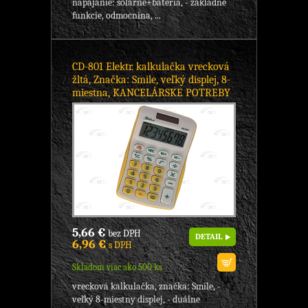
napájanie: solárne+batéria, - základné
funkcie, odmocnina, ...
CD-801 Elektr. kalkulačka vrecková
žltá, Značka: Smile, veľký displej, 8-
miestna, KANCELÁRSKE POTREBY
5,66 €
bez DPH
DETAIL
6,96 €
s DPH
Skladom viac ako 500 ks
vrecková kalkulačka, značka: Smile, -
veľký 8-miestny displej, - duálne