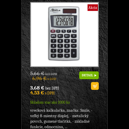
Akcia
5,66 €
bez DPH
DETAIL
6,96 €
s DPH
3,68 €
bez DPH
4,53 €
s DPH
Skladom viac ako 1000 ks
vrecková kalkulačka, značka: Smile, -
veľký 8-miestny displej, - metalický
povrch, gumené tlačítká, - základné
funkcie, odmocnina, ...