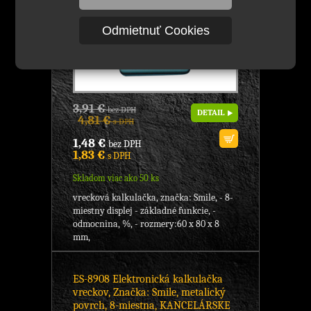
Odmietnuť Cookies
3,91 €
bez DPH
DETAIL
4,81 €
s DPH
1,48 €
bez DPH
1,83 €
s DPH
Skladom viac ako 50 ks
vrecková kalkulačka, značka: Smile, - 8-
miestny displej - základné funkcie, -
odmocnina, %, - rozmery:60 x 80 x 8
mm,
ES-8908 Elektronická kalkulačka
vreckov, Značka: Smile, metalický
povrch, 8-miestna, KANCELÁRSKE