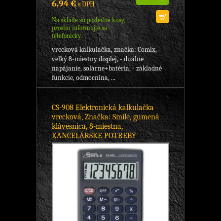
6,94 €
s DPH
Na sklade sú posledné kusy,
prosím informujte sa
telefonicky.
vrecková kalkulačka, značka: Comix, -
veľký 8-miestny displej, - duálne
napájanie, solárne+batéria, - základné
funkcie, odmocnina, ...
CS-908 Elektronická kalkulačka
vrecková, Značka: Smile, gumená
klávesnica, 8-miestna,
KANCELÁRSKE POTREBY