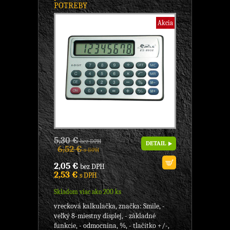
POTREBY
Akcia
5,30 €
bez DPH
DETAIL
6,52 €
s DPH
2,05 €
bez DPH
2,53 €
s DPH
Skladom viac ako 200 ks
vrecková kalkulačka, značka: Smile, -
veľký 8-miestny displej, - základné
funkcie, - odmocnina, %, - tlačítko +/-,