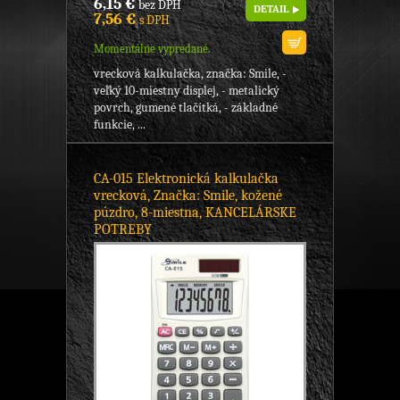
6,15 €
bez DPH
DETAIL
7,56 €
s DPH
Momentálne vypredané.
vrecková kalkulačka, značka: Smile, -
veľký 10-miestny displej, - metalický
povrch, gumené tlačítká, - základné
funkcie, ...
CA-015 Elektronická kalkulačka
vrecková, Značka: Smile, kožené
púzdro, 8-miestna, KANCELÁRSKE
POTREBY