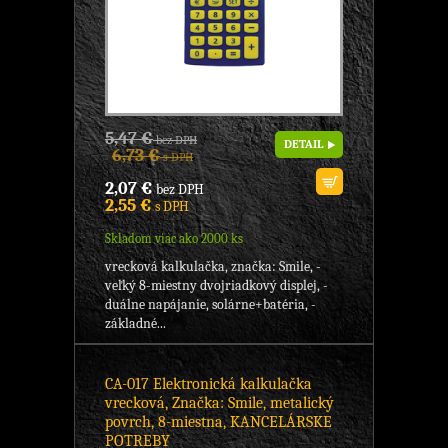
5,47 €
bez DPH
DETAIL
6,73 €
s DPH
2,07 €
bez DPH
2,55 €
s DPH
Skladom viac ako 2000 ks
vrecková kalkulačka, značka: Smile, -
veľký 8-miestny dvojriadkový displej, -
duálne napájanie, solárne+batéria, -
základné...
CA-017 Elektronická kalkulačka
vrecková, Značka: Smile, metalický
povrch, 8-miestna, KANCELÁRSKE
POTREBY