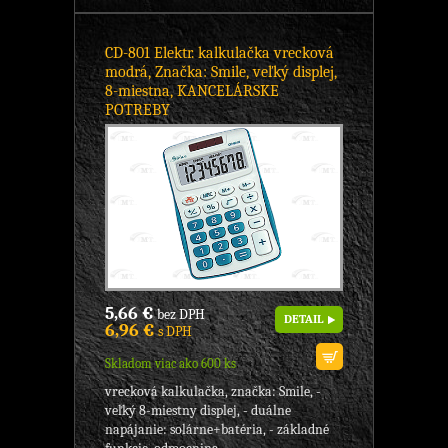
CD-801 Elektr. kalkulačka vrecková
modrá, Značka: Smile, veľký displej,
8-miestna, KANCELÁRSKE
POTREBY
5,66 €
bez DPH
DETAIL
6,96 €
s DPH
Skladom viac ako 600 ks
vrecková kalkulačka, značka: Smile, -
veľký 8-miestny displej, - duálne
napájanie: solárne+batéria, - základné