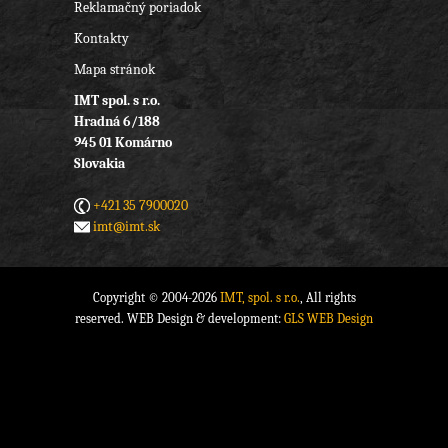
Reklamačný poriadok
Kontakty
Mapa stránok
IMT spol. s r.o.
Hradná 6/188
945 01 Komárno
Slovakia
+421 35 7900020
imt@imt.sk
Copyright © 2004-2026
IMT, spol. s r.o.
, All rights
reserved. WEB Design & development:
GLS WEB Design