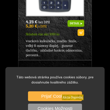
4,23 €
bez DPH
DETAIL
5,20 €
s DPH
Skladom viac ako 1000 ks
vrecková kalkulačka, značka: Smile, -
veľký 8-miestny displej, - gumené
tlačítka, - základné funkcie, odmocnina,
percentá...
ES-6808 Elektronická kalkulačka
vreckov, Značka: Smile, metalický
Táto webová stránka používa cookies súbory, pre
povrch, 8-miestna, KANCELÁRSKE
dosiahnutie kvalitného zážitku.
POTREBY
Prijať Cookies
Akcia-Dopredaj
Cookies Možnosti