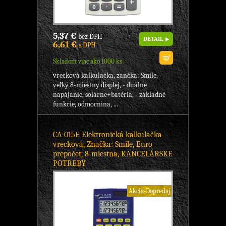
5,37 €
bez DPH
DETAIL
6,61 €
s DPH
Skladom viac ako 1000 ks
vrecková kalkulačka, zančka: Smile, -
veľký 8-miestny displej, - duálne
napájanie, solárne+batéria, - základné
funkcie, odmocnina, ...
CA-015E Elektronická kalkulačka
vrecková, Značka: Smile, Euro
prepočet, 8-miestna, KANCELÁRSKE
POTREBY
Akcia-Dopredaj