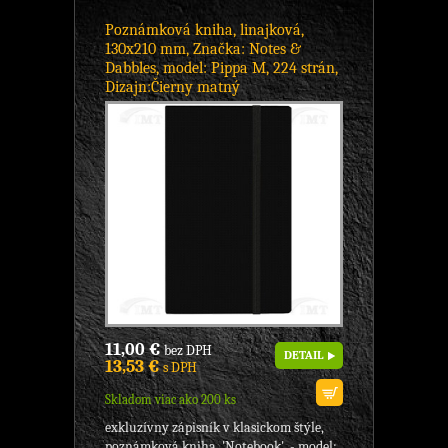
Poznámková kniha, linajková,
130x210 mm, Značka: Notes &
Dabbles, model: Pippa M, 224 strán,
Dizajn:Čierny matný
11,00 €
bez DPH
DETAIL
13,53 €
s DPH
Skladom viac ako 200 ks
exkluzívny zápisník v klasickom štýle,
poznámková kniha, 'Notebook', - model: