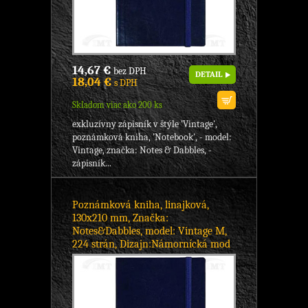
14,67 €
bez DPH
DETAIL
18,04 €
s DPH
Skladom viac ako 200 ks
exkluzívny zápisník v štýle 'Vintage',
poznámková kniha, 'Notebook', - model:
Vintage, značka: Notes & Dabbles, -
zápisník...
Poznámková kniha, linajková,
130x210 mm, Značka:
Notes&Dabbles, model: Vintage M,
224 strán, Dizajn:Námornícká mod