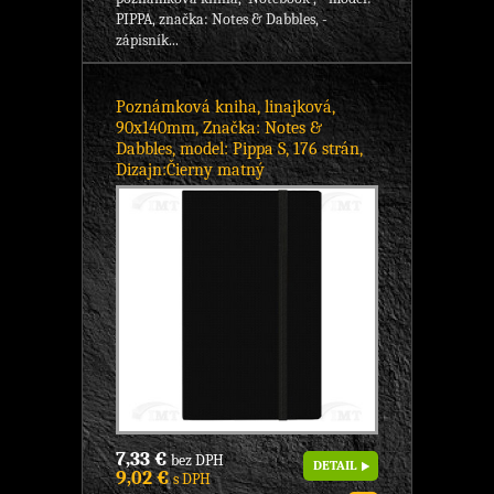
PIPPA, značka: Notes & Dabbles, -
zápisník...
Poznámková kniha, linajková,
90x140mm, Značka: Notes &
Dabbles, model: Pippa S, 176 strán,
Dizajn:Čierny matný
7,33 €
bez DPH
DETAIL
9,02 €
s DPH