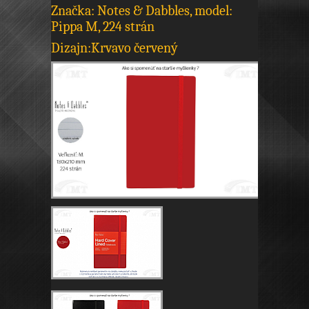
Značka: Notes & Dabbles, model:
Pippa M, 224 strán
Dizajn:Krvavo červený