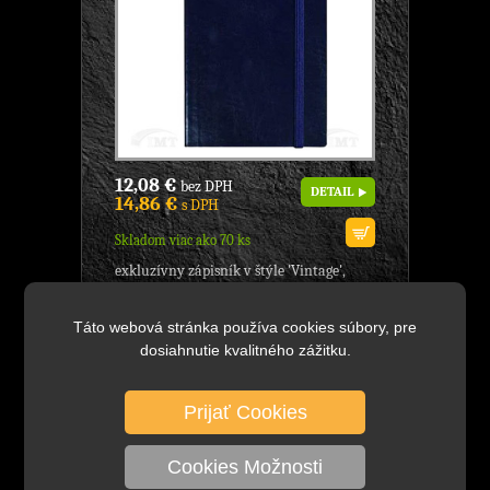
12,08 €
bez DPH
DETAIL
14,86 €
s DPH
Skladom viac ako 70 ks
exkluzívny zápisník v štýle 'Vintage',
poznámková kniha, 'Notebook', - model:
Vintage, značka: Notes & Dabbles, -
Táto webová stránka používa cookies súbory, pre
zápisník...
dosiahnutie kvalitného zážitku.
Poznámková kniha, linajková,
Prijať Cookies
190x250 mm, Značka:
Notes&Dabbles, model: Vintage L,
176 strán, Dizajn:Krvavo červený
Cookies Možnosti