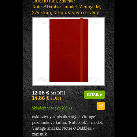
130x210 mm, Značka:
Notes&Dabbles, model: Vintage M,
224 strán, Dizajn:Krvavo červený
12,08 €
bez DPH
DETAIL
14,86 €
s DPH
Skladom viac ako 200 ks
exkluzívny zápisník v štýle 'Vintage',
poznámková kniha, 'Notebook', - model:
Vintage, značka: Notes & Dabbles, -
zápisník...