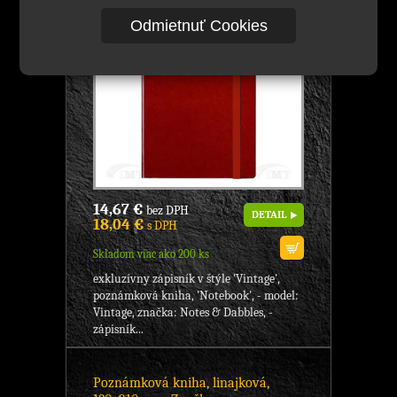
Odmietnuť Cookies
14,67 €
bez DPH
DETAIL
18,04 €
s DPH
Skladom viac ako 200 ks
exkluzívny zápisník v štýle 'Vintage',
poznámková kniha, 'Notebook', - model:
Vintage, značka: Notes & Dabbles, -
zápisník...
Poznámková kniha, linajková,