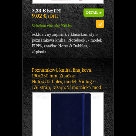
7,33 €
bez DPH
DETAIL
9,02 €
s DPH
Skladom viac ako 200 ks
exkluzívny zápisník v klasickom štýle,
poznámková kniha, 'Notebook', - model:
PIPPA, značka: Notes & Dabbles, -
zápisník...
Poznámková kniha, linajková,
190x250 mm, Značka:
Notes&Dabbles, model: Vintage L,
176 strán, Dizajn:Námornícká mod