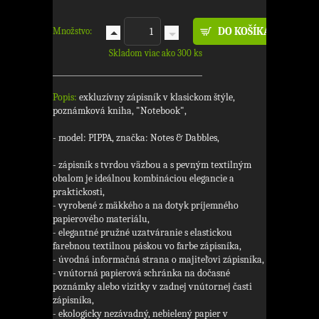
Množstvo:
Skladom viac ako 300 ks
Popis:
exkluzívny zápisník v klasickom štýle,
poznámková kniha, "Notebook",
- model: PIPPA, značka: Notes & Dabbles,
- zápisník s tvrdou väzbou a s pevným textilným
obalom je ideálnou kombináciou elegancie a
praktickosti,
- vyrobené z mäkkého a na dotyk príjemného
papierového materiálu,
- elegantné pružné uzatváranie s elastickou
farebnou textilnou páskou vo farbe zápisníka,
- úvodná informačná strana o majiteľovi zápisníka,
- vnútorná papierová schránka na dočasné
poznámky alebo vizitky v zadnej vnútornej časti
zápisníka,
- ekologicky nezávadný, nebielený papier v