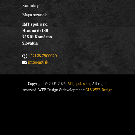
Kontakty
Mapa stránok
IMT spol. s r.o.
Hradná 6/188
945 01 Komárno
Slovakia
+421 35 7900020
imt@imt.sk
Copyright © 2004-2026
IMT, spol. s r.o.
, All rights
reserved. WEB Design & development:
GLS WEB Design