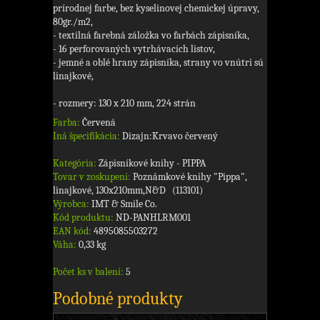
prírodnej farbe, bez kyselinovej chemickej úpravy,
80gr./m2,
- textilná farebná záložka vo farbách zápisníka,
- 16 perforovaných vytrhávacích listov,
- jemné a oblé hrany zápisníka, strany vo vnútri sú
linajkové,
- rozmery: 130 x 210 mm, 224 strán
Farba:
Červená
Iná špecifikácia:
Dizajn:Krvavo červený
Kategória:
Zápisníkové knihy - PIPPA
Tovar v zoskupení:
Poznámkové knihy "Pippa",
linajkové, 130x210mm,N&D (113101)
Výrobca:
IMT & Smile Co.
Kód produktu:
ND-PANHLRM001
EAN kód:
4895085503272
Váha:
0,33 kg
Počet ks v balení:
5
Podobné produkty