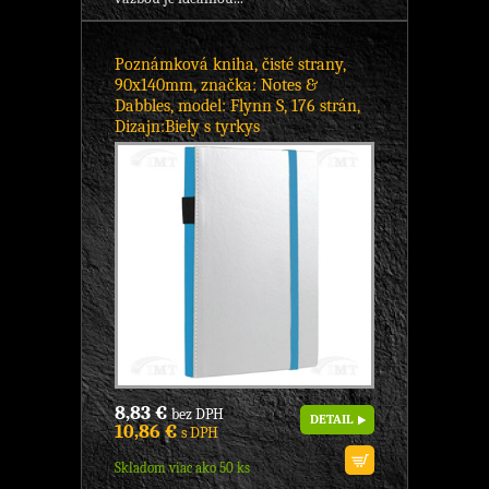
Poznámková kniha, čisté strany,
90x140mm, značka: Notes &
Dabbles, model: Flynn S, 176 strán,
Dizajn:Biely s tyrkys
8,83 €
bez DPH
DETAIL
10,86 €
s DPH
Skladom viac ako 50 ks