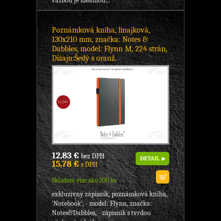
väzbou je ideálnou...
Poznámková kniha, linajková,
130x210 mm, značka: Notes &
Dabbles, model: Flynn M, 224 strán,
Dizajn:Šedý s oranž.
12,83 €
bez DPH
DETAIL
15,78 €
s DPH
Skladom viac ako 200 ks
exkluzívny zápisník, poznámková kniha,
'Notebook', - model: Flynn, značka:
Notes&Dabbles, - zápisník s tvrdou