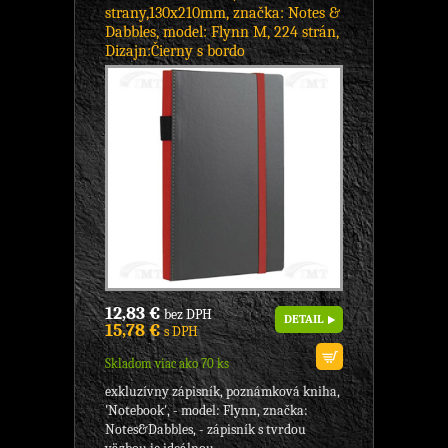
strany,130x210mm, značka: Notes &
Dabbles, model: Flynn M, 224 strán,
Dizajn:Čierny s bordo
12,83 €
bez DPH
DETAIL
15,78 €
s DPH
Skladom viac ako 70 ks
exkluzívny zápisník, poznámková kniha,
'Notebook', - model: Flynn, značka:
Notes&Dabbles, - zápisník s tvrdou