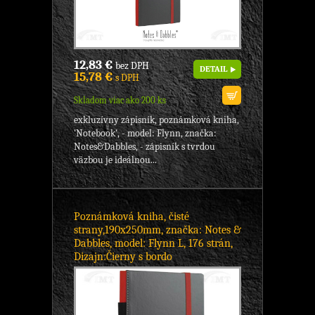
12,83 €
bez DPH
DETAIL
15,78 €
s DPH
Skladom viac ako 200 ks
exkluzívny zápisník, poznámková kniha,
'Notebook', - model: Flynn, značka:
Notes&Dabbles, - zápisník s tvrdou
väzbou je ideálnou...
Poznámková kniha, čisté
strany,190x250mm, značka: Notes &
Dabbles, model: Flynn L, 176 strán,
Dizajn:Čierny s bordo