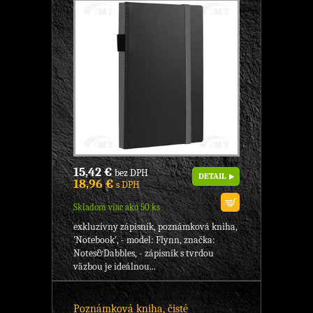
15,42 €
bez DPH
DETAIL
18,96 €
s DPH
Skladom viac ako 50 ks
exkluzívny zápisník, poznámková kniha,
'Notebook', - model: Flynn, značka:
Notes&Dabbles, - zápisník s tvrdou
väzbou je ideálnou...
Poznámková kniha, čisté