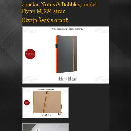
značka: Notes & Dabbles, model:
Flynn M, 224 strán
Dizajn:Šedý s oranž.