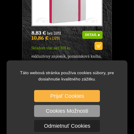
8,83 €
bez DPH
DETAIL
10,86 €
s DPH
Skladom viac ako 200 ks
exkluzívny zápisník, poznámková kniha,
'Notebook', - model: Flynn, značka:
Notes&Dabbles, - zápisník s tvrdou
Táto webová stránka používa cookies súbory, pre
väzbou je ideálnou...
dosiahnutie kvalitného zážitku.
Poznámková kniha, linajková,
Prijať Cookies
90x140 mm, značka: Notes &
Dabbles, model: Flynn S, 176 strán,
Dizajn:Biely s tyrkys
Cookies Možnosti
Odmietnuť Cookies