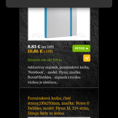
8,83 €
bez DPH
DETAIL
10,86 €
s DPH
Skladom viac ako 100 ks
exkluzívny zápisník, poznámková kniha,
'Notebook', - model: Flynn, značka:
Notes&Dabbles, - zápisník s tvrdou
väzbou je ideálnou...
Poznámková kniha, čisté
strany,130x210mm, značka: Notes &
Dabbles, model: Flynn M, 224 strán,
Dizajn:Biely so šedou