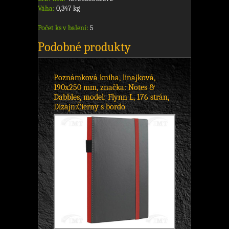
Váha:
0,347 kg
Počet ks v balení:
5
Podobné produkty
Poznámková kniha, linajková,
190x250 mm, značka: Notes &
Dabbles, model: Flynn L, 176 strán,
Dizajn:Čierny s bordo