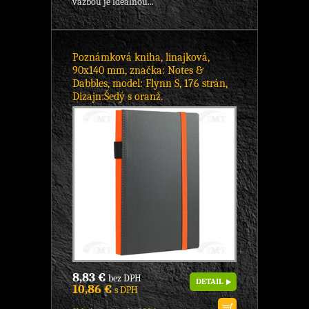
väzbou je ideálnou...
Poznámková kniha, linajková,
90x140 mm, značka: Notes &
Dabbles, model: Flynn S, 176 strán,
Dizajn:Šedý s oranž.
8,83 €
bez DPH
DETAIL
10,86 €
s DPH