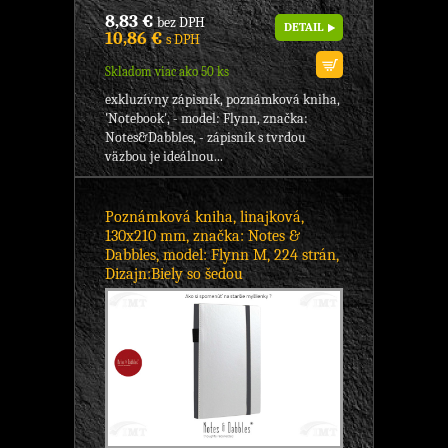
8,83 €
bez DPH
DETAIL
10,86 €
s DPH
Skladom viac ako 50 ks
exkluzívny zápisník, poznámková kniha,
'Notebook', - model: Flynn, značka:
Notes&Dabbles, - zápisník s tvrdou
väzbou je ideálnou...
Poznámková kniha, linajková,
130x210 mm, značka: Notes &
Dabbles, model: Flynn M, 224 strán,
Dizajn:Biely so šedou