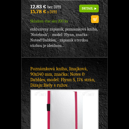
12,83 €
bez DPH
DETAIL
15,78 €
s DPH
Skladom viac ako 200 ks
exkluzívny zápisník, poznámková kniha,
'Notebook', - model: Flynn, značka:
Notes&Dabbles, - zápisník s tvrdou
väzbou je ideálnou...
Poznámková kniha, linajková,
90x140 mm, značka: Notes &
Dabbles, model: Flynn S, 176 strán,
Dizajn:Biely s ružov.