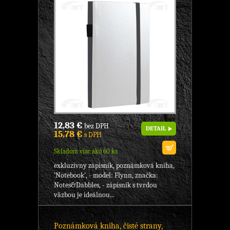
12,83 €
bez DPH
DETAIL
15,78 €
s DPH
Skladom viac ako 60 ks
exkluzívny zápisník, poznámková kniha,
'Notebook', - model: Flynn, značka:
Notes&Dabbles, - zápisník s tvrdou
väzbou je ideálnou...
Poznámková kniha, čisté strany,