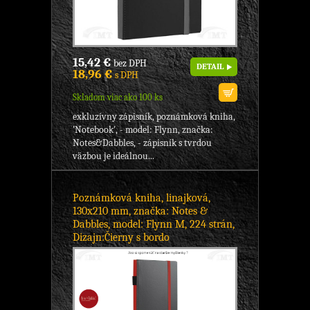
15,42 €
bez DPH
DETAIL
18,96 €
s DPH
Skladom viac ako 100 ks
exkluzívny zápisník, poznámková kniha,
'Notebook', - model: Flynn, značka:
Notes&Dabbles, - zápisník s tvrdou
väzbou je ideálnou...
Poznámková kniha, linajková,
130x210 mm, značka: Notes &
Dabbles, model: Flynn M, 224 strán,
Dizajn:Čierny s bordo