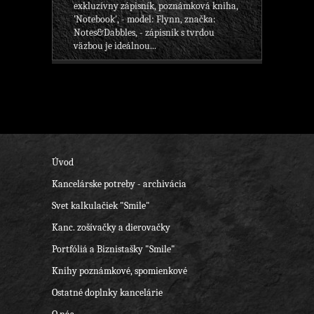
exkluzívny zápisník, poznámková kniha,
'Notebook', - model: Flynn, značka:
Notes&Dabbles, - zápisník s tvrdou
väzbou je ideálnou...
Úvod
Kancelárske potreby - archivácia
Svet kalkulačiek "Smile"
Kanc. zošívačky a dierovačky
Portfóliá a Biznistašky "Smile"
Knihy poznámkové, spomienkové
Ostatné doplnky kancelárie