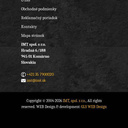
O nás
Obchodné podmienky
Reklamačný poriadok
Kontakty
Mapa stránok
IMT spol. s r.o.
Hradná 6/188
945 01 Komárno
Slovakia
+421 35 7900020
imt@imt.sk
Copyright © 2004-2026
IMT, spol. s r.o.
, All rights
reserved. WEB Design & development:
GLS WEB Design