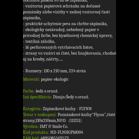
textilnou páskou vo farbe zápisníka,
- vnútorná papierová schránka na dočasné
poznámky alebo vizitky v zadnej vnútornej časti
zápisníka,
- praktické uchytenie pera na chrbte zápisníka,
- ekologicky nezávadný, nebielený papier v
prírodnej farbe, bez kyselinovej chemickej úpravy,
- textilná záložka,
- 16 perforovaných vytrhávacích listov,
- strany vo vnútri sú čisté, bez linajkovania, vhodné
aj na kresby, náčrty,...,
- Rozmery: 130 x 210 mm, 224 strán
Materiál:
papier-ekologic
Farba:
šedá s oranž.
Iná špecifikácia:
Dizajn:Šedý s oranž.
Kategória:
Zápisníkové knihy - FLYNN
Tovar v zoskupení:
Poznámkové knihy"Flynn",čisté
strany,130x210mm,N&D (111211)
Výrobca:
IMT & Smile Co.
Kód produktu:
ND-FLNHGPM004
EAN kód:
4895085502572