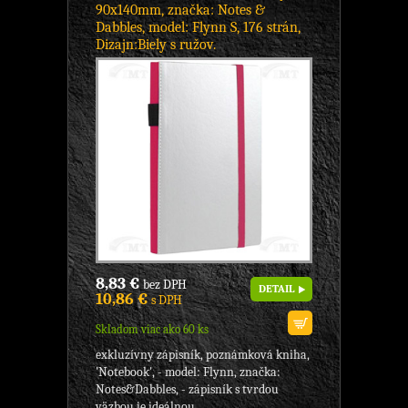
90x140mm, značka: Notes &
Dabbles, model: Flynn S, 176 strán,
Dizajn:Biely s ružov.
8,83 €
bez DPH
DETAIL
10,86 €
s DPH
Skladom viac ako 60 ks
exkluzívny zápisník, poznámková kniha,
'Notebook', - model: Flynn, značka:
Notes&Dabbles, - zápisník s tvrdou
väzbou je ideálnou...