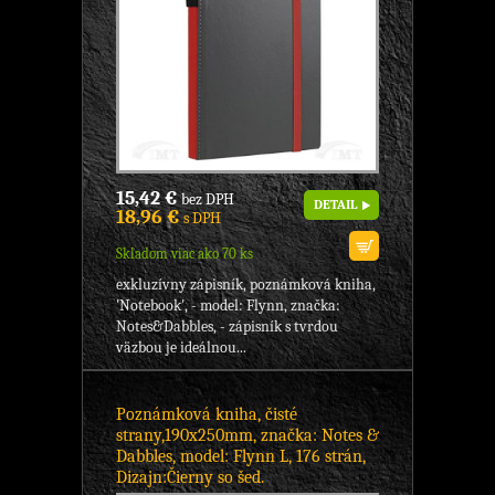
15,42 €
bez DPH
DETAIL
18,96 €
s DPH
Skladom viac ako 70 ks
exkluzívny zápisník, poznámková kniha,
'Notebook', - model: Flynn, značka:
Notes&Dabbles, - zápisník s tvrdou
väzbou je ideálnou...
Poznámková kniha, čisté
strany,190x250mm, značka: Notes &
Dabbles, model: Flynn L, 176 strán,
Dizajn:Čierny so šed.