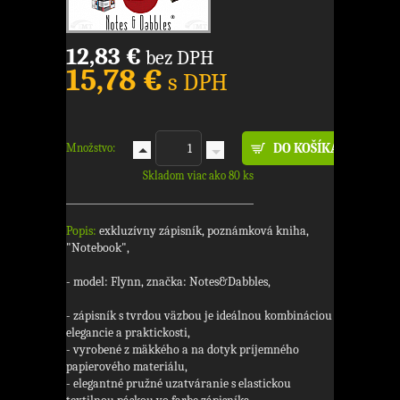
12,83 €
bez DPH
15,78 €
s DPH
Množstvo:
Skladom viac ako 80 ks
Popis:
exkluzívny zápisník, poznámková kniha,
"Notebook",
- model: Flynn, značka: Notes&Dabbles,
- zápisník s tvrdou väzbou je ideálnou kombináciou
elegancie a praktickosti,
- vyrobené z mäkkého a na dotyk príjemného
papierového materiálu,
- elegantné pružné uzatváranie s elastickou