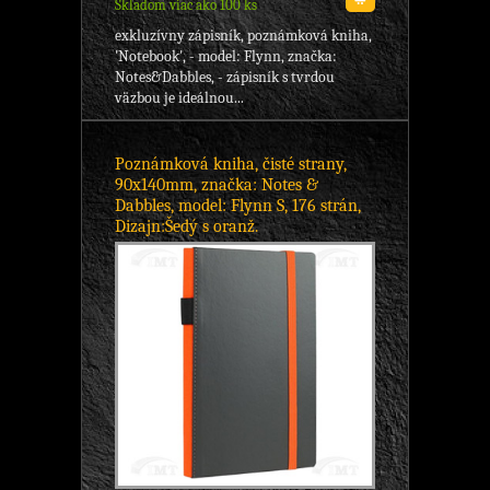
Skladom viac ako 100 ks
exkluzívny zápisník, poznámková kniha,
'Notebook', - model: Flynn, značka:
Notes&Dabbles, - zápisník s tvrdou
väzbou je ideálnou...
Poznámková kniha, čisté strany,
90x140mm, značka: Notes &
Dabbles, model: Flynn S, 176 strán,
Dizajn:Šedý s oranž.