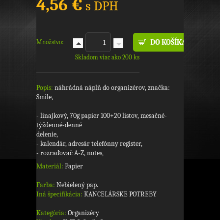
4,56 €
s DPH
Množstvo:
Skladom viac ako 200 ks
Popis:
náhrádná náplň do organizérov, značka:
Smile,
- linajkový, 70g papier 100+20 listov, mesačné-
týždenné-denné
delenie,
- kalendár, adresár telefónny register,
- rozraďovač A-Z, notes,
Materiál:
Papier
Farba:
Nebielený pap.
Iná špecifikácia:
KANCELÁRSKE POTREBY
Kategória:
Organizéry