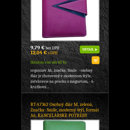
9,79 €
bez DPH
DETAIL
12,04 €
s DPH
Skladom viac ako 60 ks
organizér A6, značka: Smile. - osobný
diár je zhotovený v modernom štýle, -
zatváravie na pracku s magnetom, - 6-
krúžková...
RT-A7362 Osobný diár M, zelená,
Značka: Smile, moderný štýl, formát
A6, KANCELÁRSKE POTREBY