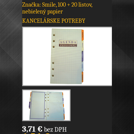
Značka: Smile, 100 + 20 listov,
nebielený papier
KANCELÁRSKE POTREBY
3,71 €
bez DPH