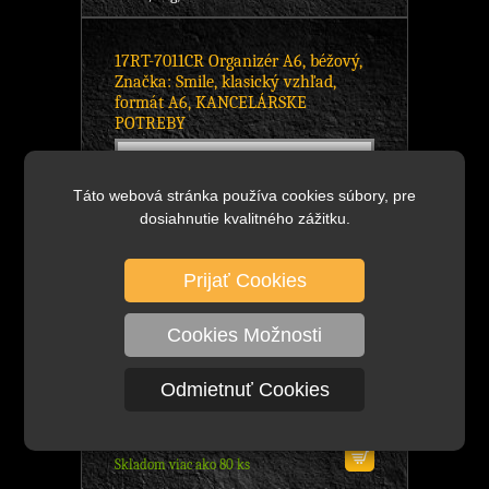
17RT-7011CR Organizér A6, béžový,
Značka: Smile, klasický vzhľad,
formát A6, KANCELÁRSKE
POTREBY
Táto webová stránka používa cookies súbory, pre
dosiahnutie kvalitného zážitku.
Prijať Cookies
Cookies Možnosti
Odmietnuť Cookies
14,16 €
bez DPH
DETAIL
17,42 €
s DPH
Skladom viac ako 80 ks