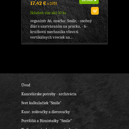
DETAIL
17,42 €
s DPH
Skladom viac ako 50 ks
organizér A6, značka: Smile, - osobný
diár s uzatváraním na pracku, - 6-
krúžková mechanika vľavo 6
vertikálnych vreciek na...
Úvod
Kancelárske potreby - archivácia
Svet kalkulačiek "Smile"
Kanc. zošívačky a dierovačky
Portfóliá a Biznistašky "Smile"