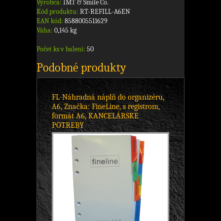
Výrobca:
IMT & Smile Co.
Kód produktu:
RT-REFILL-A6EN
EAN kód:
8588005511629
Váha:
0,145 kg
Počet ks v balení:
50
Podobné produkty
FL-Náhradná náplň do organizéru,
A6, Značka: FineLine, s registrom,
formát A6, KANCELÁRSKE
POTREBY