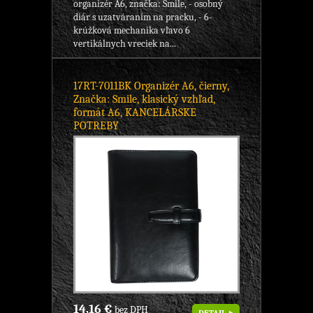
organizér A6, značka: Smile, - osobný
diár s uzatváraním na pracku, - 6-
krúžková mechanika vľavo 6
vertikálnych vreciek na...
17RT-7011BK Organizér A6, čierny,
Značka: Smile, klasický vzhľad,
formát A6, KANCELÁRSKE
POTREBY
14,16 €
bez DPH