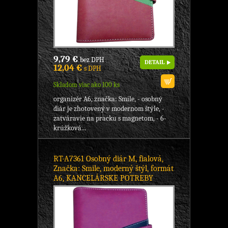
9,79 €
bez DPH
DETAIL
12,04 €
s DPH
Skladom viac ako 100 ks
organizér A6, značka: Smile, - osobný
diár je zhotovený v modernom štýle, -
zatváravie na pracku s magnetom, - 6-
krúžková...
RT-A7361 Osobný diár M, fialová,
Značka: Smile, moderný štýl, formát
A6, KANCELÁRSKE POTREBY