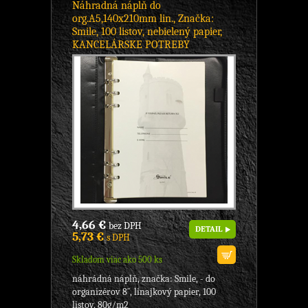
Náhradná náplň do
org.A5,140x210mm lin., Značka:
Smile, 100 listov, nebielený papier,
KANCELÁRSKE POTREBY
4,66 €
bez DPH
DETAIL
5,73 €
s DPH
Skladom viac ako 500 ks
náhrádná náplň, značka: Smile, - do
organizérov 8´´, linajkový papier, 100
listov, 80g/m2