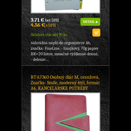
3,71 €
bez DPH
DETAIL
4,56 €
s DPH
Skladom viac ako 90 ks
náhrádná náplň do organizérov A6,
značka: FineLine, - linajkový, 70g papier
100+20 listov, mesačné-týždenné-denné,
- delenie:...
RT-A7360 Osobný diár M, oranžová,
Značka: Smile, moderný štýl, formát
A6, KANCELÁRSKE POTREBY