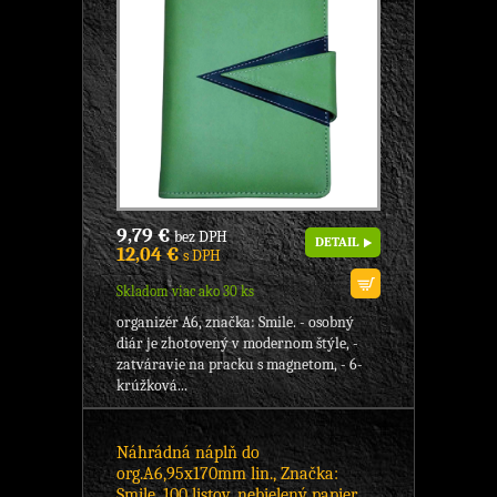
9,79 €
bez DPH
DETAIL
12,04 €
s DPH
Skladom viac ako 30 ks
organizér A6, značka: Smile. - osobný
diár je zhotovený v modernom štýle, -
zatváravie na pracku s magnetom, - 6-
krúžková...
Náhrádná náplň do
org.A6,95x170mm lin., Značka:
Smile, 100 listov, nebielený papier,