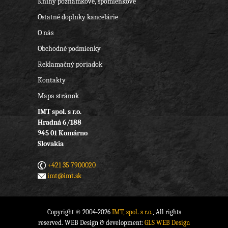
Knihy poznámkové, spomienkové
Ostatné doplnky kancelárie
O nás
Obchodné podmienky
Reklamačný poriadok
Kontakty
Mapa stránok
IMT spol. s r.o.
Hradná 6/188
945 01 Komárno
Slovakia
+421 35 7900020
imt@imt.sk
Copyright © 2004-2026
IMT, spol. s r.o.
, All rights
reserved. WEB Design & development:
GLS WEB Design