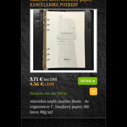
KANCELÁRSKE POTREBY
3,71 €
bez DPH
DETAIL
4,56 €
s DPH
Skladom viac ako 400 ks
náhrádná náplň, značka: Smile, - do
organizérov 7´´, linajkový papier, 100
listov, 80g/m2