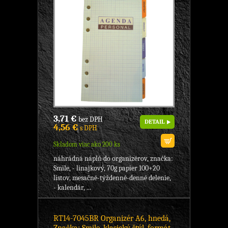
3,71 €
bez DPH
DETAIL
4,56 €
s DPH
Skladom viac ako 200 ks
náhrádná náplň do organizérov, značka:
Smile, - linajkový, 70g papier 100+20
listov, mesačné-týždenné-denné delenie,
- kalendár, ...
RT14-7045BR Organizér A6, hnedá,