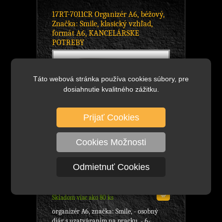
17RT-7011CR Organizér A6, béžový,
Značka: Smile, klasický vzhľad,
formát A6, KANCELÁRSKE
POTREBY
Táto webová stránka používa cookies súbory, pre
dosiahnutie kvalitného zážitku.
Prijať Cookies
Cookies Možnosti
Odmietnuť Cookies
14,16 €
bez DPH
DETAIL
17,42 €
s DPH
Skladom viac ako 80 ks
organizér A6, značka: Smile, - osobný
diár s uzatváraním na pracku, - 6-