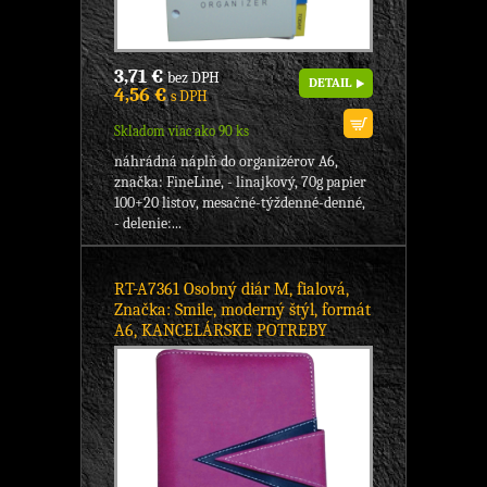
3,71 €
bez DPH
DETAIL
4,56 €
s DPH
Skladom viac ako 90 ks
náhrádná náplň do organizérov A6,
značka: FineLine, - linajkový, 70g papier
100+20 listov, mesačné-týždenné-denné,
- delenie:...
RT-A7361 Osobný diár M, fialová,
Značka: Smile, moderný štýl, formát
A6, KANCELÁRSKE POTREBY