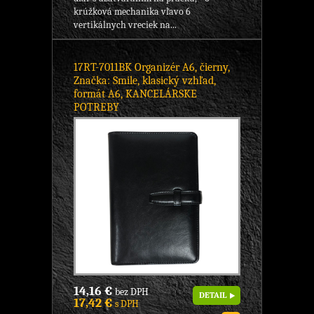
krúžková mechanika vľavo 6
vertikálnych vreciek na...
17RT-7011BK Organizér A6, čierny,
Značka: Smile, klasický vzhľad,
formát A6, KANCELÁRSKE
POTREBY
14,16 €
bez DPH
DETAIL
17,42 €
s DPH