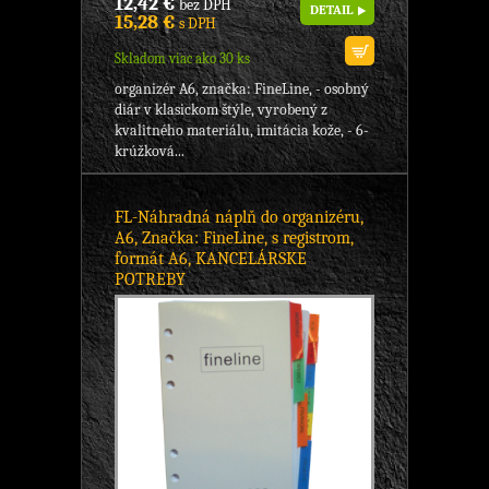
12,42 €
bez DPH
DETAIL
15,28 €
s DPH
Skladom viac ako 30 ks
organizér A6, značka: FineLine, - osobný
diár v klasickom štýle, vyrobený z
kvalitného materiálu, imitácia kože, - 6-
krúžková...
FL-Náhradná náplň do organizéru,
A6, Značka: FineLine, s registrom,
formát A6, KANCELÁRSKE
POTREBY