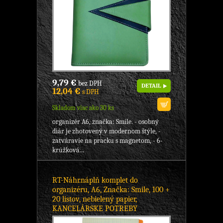
9,79 €
bez DPH
DETAIL
12,04 €
s DPH
Skladom viac ako 30 ks
organizér A6, značka: Smile. - osobný
diár je zhotovený v modernom štýle, -
zatváravie na pracku s magnetom, - 6-
krúžková...
RT-Náhr.náplň komplet do
organizéru, A6, Značka: Smile, 100 +
20 listov, nebielený papier,
KANCELÁRSKE POTREBY