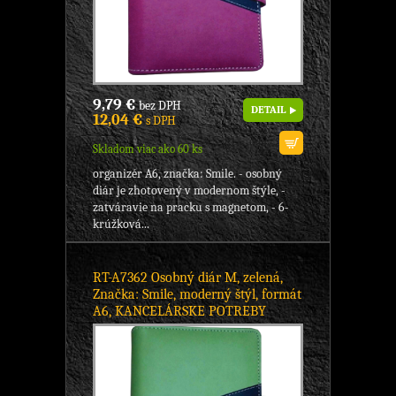
9,79 €
bez DPH
DETAIL
12,04 €
s DPH
Skladom viac ako 60 ks
organizér A6, značka: Smile. - osobný
diár je zhotovený v modernom štýle, -
zatváravie na pracku s magnetom, - 6-
krúžková...
RT-A7362 Osobný diár M, zelená,
Značka: Smile, moderný štýl, formát
A6, KANCELÁRSKE POTREBY