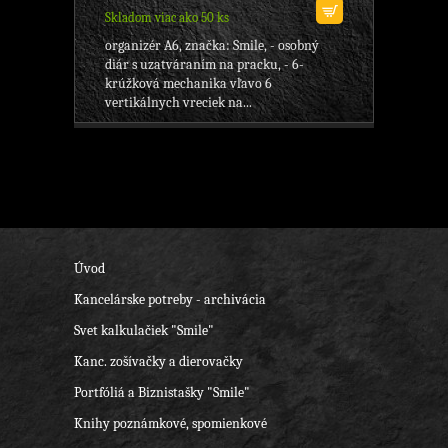
Skladom viac ako 50 ks
organizér A6, značka: Smile, - osobný
diár s uzatváraním na pracku, - 6-
krúžková mechanika vľavo 6
vertikálnych vreciek na...
Úvod
Kancelárske potreby - archivácia
Svet kalkulačiek "Smile"
Kanc. zošívačky a dierovačky
Portfóliá a Biznistašky "Smile"
Knihy poznámkové, spomienkové