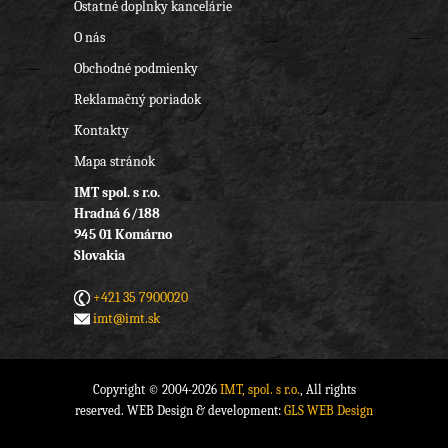
Ostatné doplnky kancelárie
O nás
Obchodné podmienky
Reklamačný poriadok
Kontakty
Mapa stránok
IMT spol. s r.o.
Hradná 6/188
945 01 Komárno
Slovakia
+421 35 7900020
imt@imt.sk
Copyright © 2004-2026
IMT, spol. s r.o.
, All rights
reserved. WEB Design & development:
GLS WEB Design