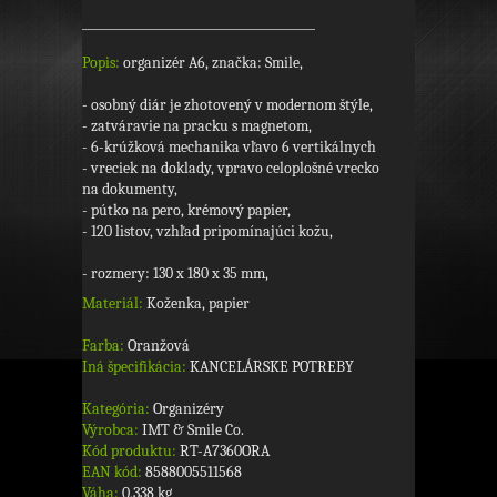
Popis:
organizér A6, značka: Smile,
- osobný diár je zhotovený v modernom štýle,
- zatváravie na pracku s magnetom,
- 6-krúžková mechanika vľavo 6 vertikálnych
- vreciek na doklady, vpravo celoplošné vrecko
na dokumenty,
- pútko na pero, krémový papier,
- 120 listov, vzhľad pripomínajúci kožu,
- rozmery: 130 x 180 x 35 mm,
Materiál:
Koženka, papier
Farba:
Oranžová
Iná špecifikácia:
KANCELÁRSKE POTREBY
Kategória:
Organizéry
Výrobca:
IMT & Smile Co.
Kód produktu:
RT-A7360ORA
EAN kód:
8588005511568
Váha:
0,338 kg