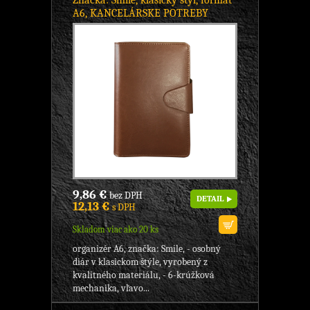
Značka: Smile, klasický štýl, formát
A6, KANCELÁRSKE POTREBY
9,86 €
bez DPH
DETAIL
12,13 €
s DPH
Skladom viac ako 20 ks
organizér A6, značka: Smile, - osobný
diár v klasickom štýle, vyrobený z
kvalitného materiálu, - 6-krúžková
mechanika, vľavo...