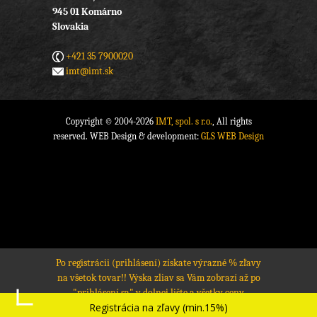
945 01 Komárno
Slovakia
+421 35 7900020
imt@imt.sk
Copyright © 2004-2026
IMT, spol. s r.o.
, All rights
reserved. WEB Design & development:
GLS WEB Design
Po registrácii (prihlásení) získate výrazné % zľavy
na všetok tovar!! Výska zliav sa Vám zobrazí až po
"prihlásení sa" v dolnej lište a všetky ceny
Registrácia na zľavy (min.15%)
produktov sa prepočítajú na zľavnené ceny.