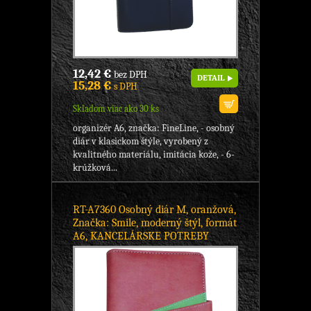
12,42 €
bez DPH
DETAIL
15,28 €
s DPH
Skladom viac ako 30 ks
organizér A6, značka: FineLine, - osobný
diár v klasickom štýle, vyrobený z
kvalitného materiálu, imitácia kože, - 6-
krúžková...
RT-A7360 Osobný diár M, oranžová,
Značka: Smile, moderný štýl, formát
A6, KANCELÁRSKE POTREBY