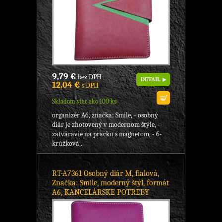
9,79 €
bez DPH
DETAIL
12,04 €
s DPH
Skladom viac ako 100 ks
organizér A6, značka: Smile, - osobný
diár je zhotovený v modernom štýle, -
zatváravie na pracku s magnetom, - 6-
krúžková...
RT-A7361 Osobný diár M, fialová,
Značka: Smile, moderný štýl, formát
A6, KANCELÁRSKE POTREBY