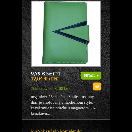
9,79 €
bez DPH
DETAIL
12,04 €
s DPH
Skladom viac ako 30 ks
organizér A6, značka: Smile. - osobný
diár je zhotovený v modernom štýle, -
zatváravie na pracku s magnetom, - 6-
krúžková...
RT-Náhr.náplň komplet do