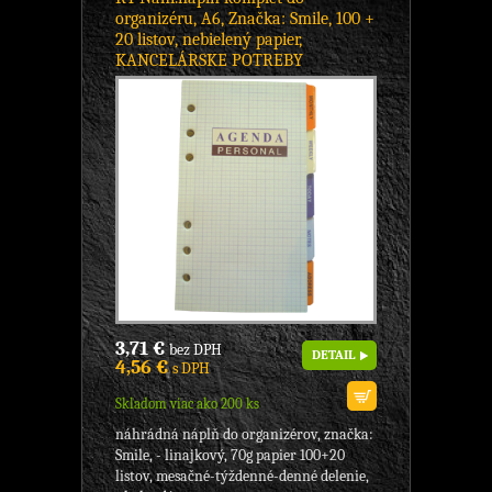
organizéru, A6, Značka: Smile, 100 +
20 listov, nebielený papier,
KANCELÁRSKE POTREBY
3,71 €
bez DPH
DETAIL
4,56 €
s DPH
Skladom viac ako 200 ks
náhrádná náplň do organizérov, značka:
Smile, - linajkový, 70g papier 100+20
listov, mesačné-týždenné-denné delenie,