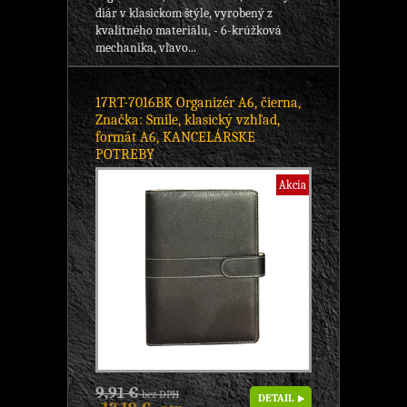
diár v klasickom štýle, vyrobený z
kvalitného materiálu, - 6-krúžková
mechanika, vľavo...
17RT-7016BK Organizér A6, čierna,
Značka: Smile, klasický vzhľad,
formát A6, KANCELÁRSKE
POTREBY
Akcia
9,91 €
bez DPH
DETAIL