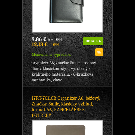
9,86 €
bez DPH
DETAIL
12,13 €
s DPH
Momentálne vypredané.
organizér A6, značka: Smile, - osobný
diár v klasickom štýle, vyrobený z
kvalitného materiálu, - 6-krúžková
mechanika, vľavo...
17RT-7011CR Organizér A6, béžový,
Značka: Smile, klasický vzhľad,
formát A6, KANCELÁRSKE
POTREBY