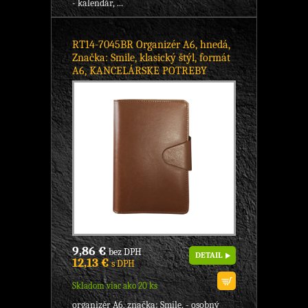
- kalendár, ...
RT14-7045BR Organizér A6, hnedá,
Značka: Smile, klasický štýl, formát
A6, KANCELÁRSKE POTREBY
9,86 €
bez DPH
DETAIL
12,13 €
s DPH
Skladom viac ako 20 ks
organizér A6, značka: Smile, - osobný