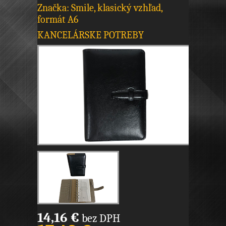
Značka: Smile, klasický vzhľad,
formát A6
KANCELÁRSKE POTREBY
14,16 €
bez DPH