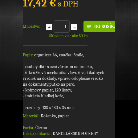
17,42 €
s DPH
Množstvo:
Skladom viac ako 50 ks
Popis:
organizér A6, značka: Smile,
- osobný diár s uzatváraním na pracku,
- 6-krúžková mechanika vľavo 6 vertikálnych
vreciek na doklady, vpravo celoplošné vrecko
na dokumenty,pútko na pero,
- krémový papier, 120 listov,
- imitácia hladkej kože,
- rozmery: 130 x 180 x 35 mm,
Materiál:
Koženka, papier
Farba:
Čierna
Iná špecifikácia:
KANCELÁRSKE POTREBY