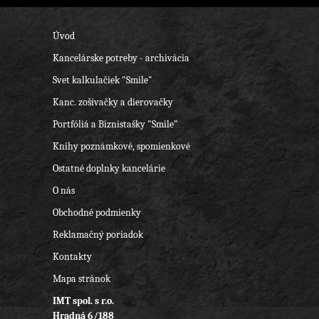
Úvod
Kancelárske potreby - archivácia
Svet kalkulačiek "Smile"
Kanc. zošívačky a dierovačky
Portfóliá a Biznistašky "Smile"
Knihy poznámkové, spomienkové
Ostatné doplnky kancelárie
O nás
Obchodné podmienky
Reklamačný poriadok
Kontakty
Mapa stránok
IMT spol. s r.o.
Hradná 6/188