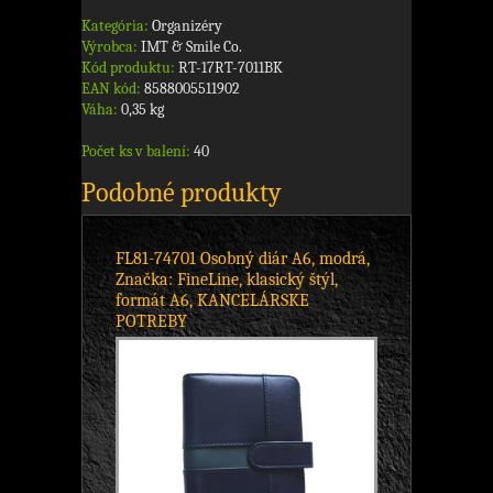
Kategória:
Organizéry
Výrobca:
IMT & Smile Co.
Kód produktu:
RT-17RT-7011BK
EAN kód:
8588005511902
Váha:
0,35 kg
Počet ks v balení:
40
Podobné produkty
FL81-74701 Osobný diár A6, modrá,
Značka: FineLine, klasický štýl,
formát A6, KANCELÁRSKE
POTREBY