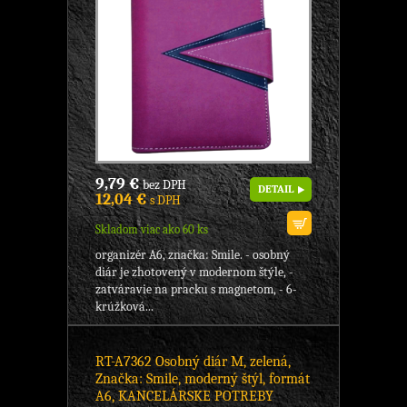
9,79 €
bez DPH
DETAIL
12,04 €
s DPH
Skladom viac ako 60 ks
organizér A6, značka: Smile. - osobný
diár je zhotovený v modernom štýle, -
zatváravie na pracku s magnetom, - 6-
krúžková...
RT-A7362 Osobný diár M, zelená,
Značka: Smile, moderný štýl, formát
A6, KANCELÁRSKE POTREBY