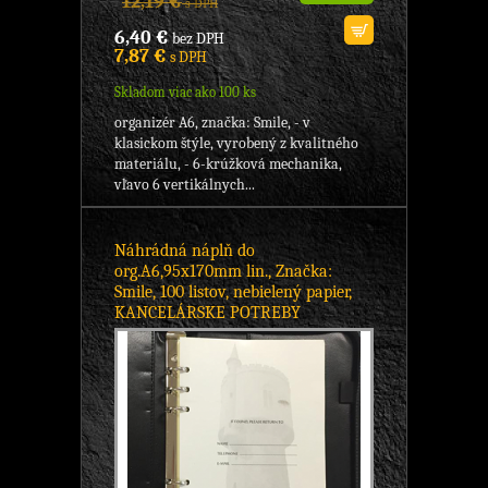
12,19 €
s DPH
6,40 €
bez DPH
7,87 €
s DPH
Skladom viac ako 100 ks
organizér A6, značka: Smile, - v
klasickom štýle, vyrobený z kvalitného
materiálu, - 6-krúžková mechanika,
vľavo 6 vertikálnych...
Náhrádná náplň do
org.A6,95x170mm lin., Značka:
Smile, 100 listov, nebielený papier,
KANCELÁRSKE POTREBY