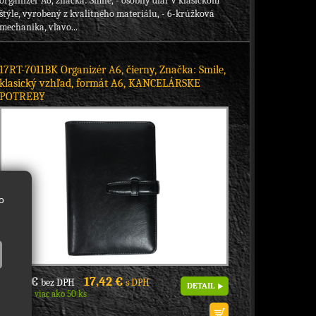
organizér A6, značka: Smile, - osobný diár v klasickom
štýle, vyrobený z kvalitného materiálu, - 6-krúžková
mechanika, vľavo...
17RT-7011BK Organizér A6, čierny, Značka: Smile,
klasický vzhľad, formát A6, KANCELÁRSKE
POTREBY
o
14,16 €
17,42 €
bez DPH
s DPH
DETAIL
Skladom viac ako 50 ks