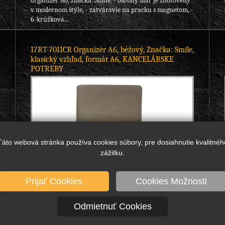
organizér A6, značka: Smile. - osobný diár je zhotovený
v modernom štýle, - zatváravie na pracku s magnetom, -
6-krúžková...
17RT-7011CR Organizér A6, béžový, Značka: Smile,
klasický vzhľad, formát A6, KANCELÁRSKE
POTREBY
Táto webová stránka používa cookies súbory, pre dosiahnutie kvalitnéh
zážitku.
Prijať Cookies
Cookies Možnosti
14,16 €
17,42 €
bez DPH
s DPH
DETAIL
Odmietnuť Cookies
Skladom viac ako 80 ks