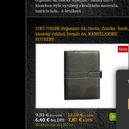
organizér A6, značka: FineLine, - osobný diár v
klasickom štýle, vyrobený z kvalitného materiálu,
imitácia kože, - 6-krúžková...
17RT-7016BK Organizér A6, čierna, Značka: Smile,
klasický vzhľad, formát A6, KANCELÁRSKE
POTREBY
Akcia
9,91 €
12,19 €
bez DPH
s DPH
DETAIL
6,40 €
7,87 €
bez DPH
s DPH
Skladom viac ako 100 ks