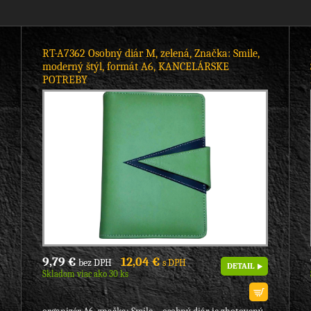
RT-A7362 Osobný diár M, zelená, Značka: Smile,
moderný štýl, formát A6, KANCELÁRSKE
POTREBY
9,79 €
12,04 €
bez DPH
s DPH
DETAIL
Skladom viac ako 30 ks