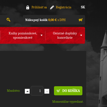
SK
Prihlásiť sa
Registrácia
Nákupný košík
0,00 €
s DPH
Knihy poznámkové,
Ostatné doplnky
spomienkové
kancelárie
Množstvo:
Momentálne vypredané.