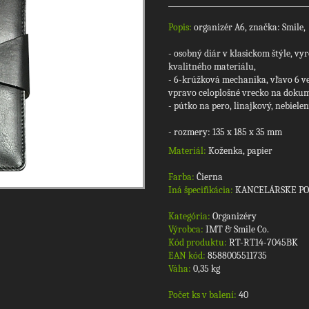
Popis:
organizér A6, značka: Smile,
- osobný diár v klasickom štýle, vy
kvalitného materiálu,
- 6-krúžková mechanika, vľavo 6 ve
vpravo celoplošné vrecko na doku
- pútko na pero, linajkový, nebielen
- rozmery: 135 x 185 x 35 mm
Materiál:
Koženka, papier
Farba:
Čierna
Iná špecifikácia:
KANCELÁRSKE P
Kategória:
Organizéry
Výrobca:
IMT & Smile Co.
Kód produktu:
RT-RT14-7045BK
EAN kód:
8588005511735
Váha:
0,35 kg
Počet ks v balení:
40