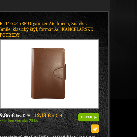
RT14-7045BR Organizér A6, hnedá, Značka:
Smile, klasický štýl, formát A6, KANCELÁRSKE
POTREBY
9,86 €
12,13 €
bez DPH
s DPH
DETAIL
Skladom viac ako 20 ks