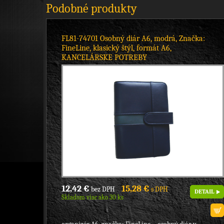
Podobné produkty
FL81-74701 Osobný diár A6, modrá, Značka:
FineLine, klasický štýl, formát A6,
KANCELÁRSKE POTREBY
12,42 €
15,28 €
bez DPH
s DPH
DETAIL
Skladom viac ako 30 ks