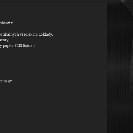
robený z
rtikálnych vreciek na doklady,
menty,
ý papier (100 listov )
OTREBY