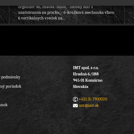
organizér A6, značka: Smile, - osobný diár s
uzatváraním na pracku, - 6-krúžková mechanika vľavo
6 vertikálnych vreciek na...
IMT spol. s r.o.
Hradná 6/188
 podmienky
945 01 Komárno
ný poriadok
Slovakia
+421 35 7900020
ánok
imt@imt.sk