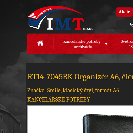
Akcie
V
Kancelárske potreby
Svet k
- archivácia
"S
RT14-7045BK Organizér A6, čie
Značka: Smile, klasický štýl, formát A6
KANCELÁRSKE POTREBY