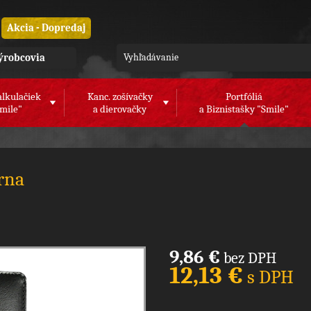
Akcia - Dopredaj
ýrobcovia
alkulačiek
Kanc. zošívačky
Portfóliá
mile"
a dierovačky
a Biznistašky "Smile"
rna
9,86 €
bez DPH
12,13 €
s DPH