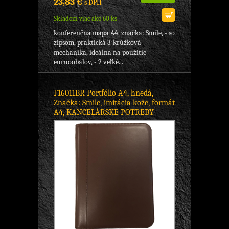
23,83 €
s DPH
Skladom viac ako 60 ks
konferenčná mapa A4, značka: Smile, - so
zipsom, praktická 3-krúžková
mechanika, ideálna na použitie
euruoobalov, - 2 veľké...
F16011BR Portfólio A4, hnedá,
Značka: Smile, imitácia kože, formát
A4, KANCELÁRSKE POTREBY