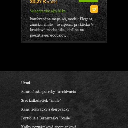
30,27 €
s DPH
Skladom viac ako 30 ks
konferenčná mapa A4, model: Elegant,
značka: Smile, - so zipsom, praktická 4-
krúžková mechanika, ideálna na
použitie euruoobalov, ...
Úvod
Kancelárske potreby - archivácia
Svet kalkulačiek "Smile"
Kanc. zošívačky a dierovačky
Portfóliá a Biznistašky "Smile"
Knihy poznámkové, spomienkové