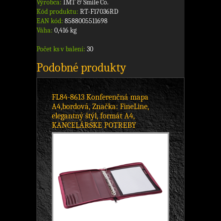
Výrobca:
IMT & Smile Co.
Kód produktu:
RT-F17036RD
EAN kód:
8588005511698
Váha:
0,416 kg
Počet ks v balení:
30
Podobné produkty
FL84-8613 Konferenčná mapa
A4,bordová, Značka: FineLine,
elegantný štýl, formát A4,
KANCELÁRSKE POTREBY