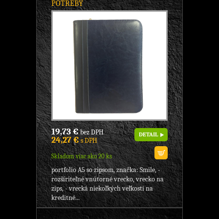
POTREBY
19,73 €
bez DPH
DETAIL
24,27 €
s DPH
Skladom viac ako 20 ks
portfolio A5 so zipsom, značka: Smile, -
rozšíriteľné vnútorné vrecko, vrecko na
zips, - vrecká niekoľkých veľkostí na
kreditné...