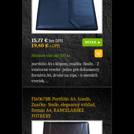
15,77 €
bez DPH
DETAIL
19,40 €
s DPH
Skladom viac ako 100 ks
portfolio A4 s klipom, značka: Smile, - 2
vnútorné vrecká: jedno pre dokumenty
formátu A4, druhé na zips, - 6 menších
vreciek, ...
F16067BR Portfólio A4, hnedá,
Značka: Smile, elegantný vzhľad,
formát A4, KANCELÁRSKE
POTREBY