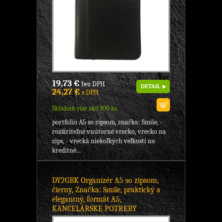
19,73 €
bez DPH
DETAIL
24,27 €
s DPH
Skladom viac ako 300 ks
portfolio A5 so zipsom, značka: Smile, -
rozšíriteľné vnútorné vrecko, vrecko na
zips, - vrecká niekoľkých veľkostí na
kreditné...
DY2GBK Organizér A5 so zipsom,
čierny, Značka: Smile, praktický a
elegantný, formát A5,
KANCELÁRSKE POTREBY