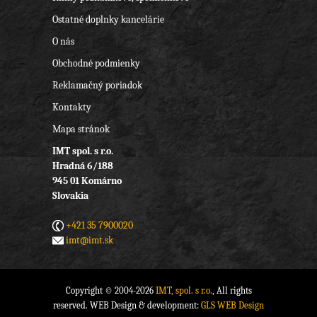
Ostatné doplnky kancelárie
O nás
Obchodné podmienky
Reklamačný poriadok
Kontakty
Mapa stránok
IMT spol. s r.o.
Hradná 6/188
945 01 Komárno
Slovakia
+421 35 7900020
imt@imt.sk
Copyright © 2004-2026
IMT, spol. s r.o.
, All rights
reserved. WEB Design & development:
GLS WEB Design