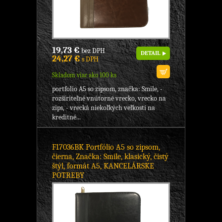
19,73 €
bez DPH
DETAIL
24,27 €
s DPH
Skladom viac ako 100 ks
portfolio A5 so zipsom, značka: Smile, -
rozšíriteľné vnútorné vrecko, vrecko na
zips, - vrecká niekoľkých veľkostí na
kreditné...
F17036BK Portfólio A5 so zipsom,
čierna, Značka: Smile, klasický, čistý
štýl, formát A5, KANCELÁRSKE
POTREBY