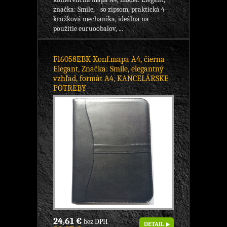
značka: Smile, - so zipsom, praktická 4-
krúžková mechanika, ideálna na
použitie euruoobalov, ...
F16058EBK Konf.mapa A4, čierna
Elegant, Značka: Smile, elegantný
vzhľad, formát A4, KANCELÁRSKE
POTREBY
24,61 €
bez DPH
DETAIL