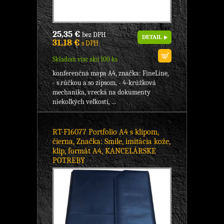
25,35 €
bez DPH
DETAIL
31,18 €
s DPH
Skladom viac ako 100 ks
konferenčná mapa A4, značka: FineLine,
- s rúčkou a so zipsom, - 4-krúžková
mechanika, vrecká na dokumenty
niekoľkých veľkostí, ...
RT-F16077 Portfolio A4 s klipom,
čierna, Značka: Smile, imitácia kože,
klip, formát A4, KANCELÁRSKE
POTREBY