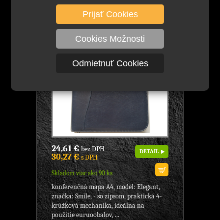
Elegant, Značka: Smile, elegantný
vzhľad, formát A4, KANCELÁRSKE
Prijať Cookies
POTREBY
Cookies Možnosti
Odmietnuť Cookies
24,61 €
bez DPH
DETAIL
30,27 €
s DPH
Skladom viac ako 90 ks
konferenčná mapa A4, model: Elegant,
značka: Smile, - so zipsom, praktická 4-
krúžková mechanika, ideálna na
použitie euruoobalov, ...