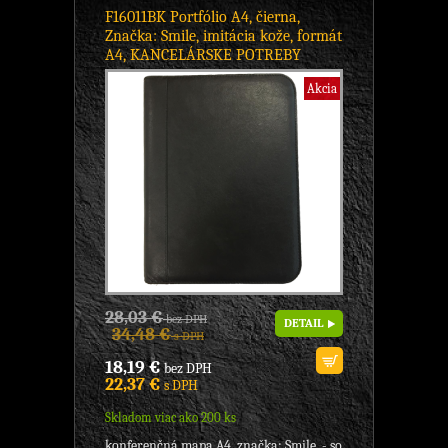
F16011BK Portfólio A4, čierna,
Značka: Smile, imitácia kože, formát
A4, KANCELÁRSKE POTREBY
Akcia
28,03 €
bez DPH
DETAIL
34,48 €
s DPH
18,19 €
bez DPH
22,37 €
s DPH
Skladom viac ako 200 ks
konferenčná mapa A4, značka: Smile, - so