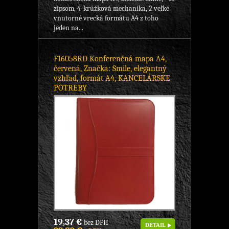
zipsom, 4-krúžková mechanika, 2 veľké
vnutorné vrecká formátu A4 z toho
jeden na...
F16058RD Konferenčná mapa A4,
červená, Značka: Smile, elegantný
vzhľad, formát A4, KANCELÁRSKE
POTREBY
19,37 €
bez DPH
DETAIL