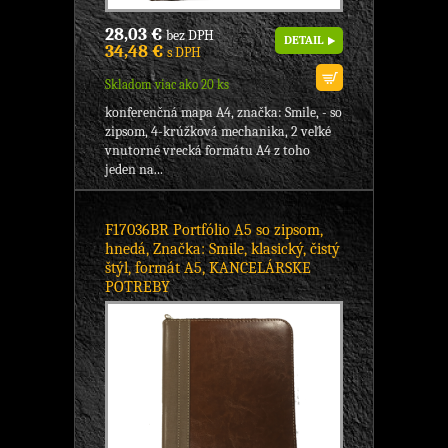
28,03 €
bez DPH
DETAIL
34,48 €
s DPH
Skladom viac ako 20 ks
konferenčná mapa A4, značka: Smile, - so
zipsom, 4-krúžková mechanika, 2 veľké
vnutorné vrecká formátu A4 z toho
jeden na...
F17036BR Portfólio A5 so zipsom,
hnedá, Značka: Smile, klasický, čistý
štýl, formát A5, KANCELÁRSKE
POTREBY