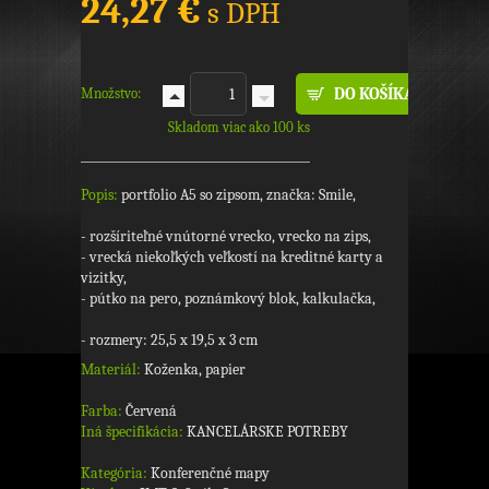
24,27 €
s DPH
Množstvo:
Skladom viac ako 100 ks
Popis:
portfolio A5 so zipsom, značka: Smile,
- rozšíriteľné vnútorné vrecko, vrecko na zips,
- vrecká niekoľkých veľkostí na kreditné karty a
vizitky,
- pútko na pero, poznámkový blok, kalkulačka,
- rozmery: 25,5 x 19,5 x 3 cm
Materiál:
Koženka, papier
Farba:
Červená
Iná špecifikácia:
KANCELÁRSKE POTREBY
Kategória:
Konferenčné mapy