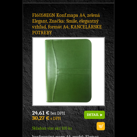
F16058EGN Konf.mapa A4, zelená
Elegant, Značka: Smile, elegantný
vzhľad, formát A4, KANCELÁRSKE
POTREBY
24,61 €
bez DPH
DETAIL
30,27 €
s DPH
Skladom viac ako 100 ks
konferenčná mapa A4, model: Elegant,