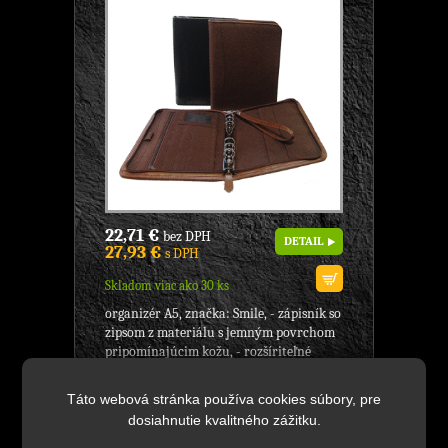
22,71 €
bez DPH
DETAIL
27,93 €
s DPH
Skladom viac ako 30 ks
organizér A5, značka: Smile, - zápisník so
zipsom z materiálu s jemným povrchom
pripomínajúcim kožu, - rozšíriteľné
vnútorné...
Táto webová stránka používa cookies súbory, pre
dosiahnutie kvalitného zážitku.
F16058EBU Konf.mapa A4, modrá