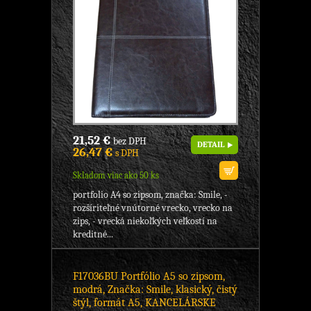
21,52 €
bez DPH
DETAIL
26,47 €
s DPH
Skladom viac ako 50 ks
portfolio A4 so zipsom, značka: Smile, -
rozšíriteľné vnútorné vrecko, vrecko na
zips, - vrecká niekoľkých veľkostí na
kreditné...
F17036BU Portfólio A5 so zipsom,
modrá, Značka: Smile, klasický, čistý
štýl, formát A5, KANCELÁRSKE