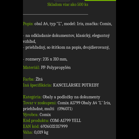
Skladom viac ako 500 ks
Popis:
obal A4, typ "L", model: Iris, značka: Comix,
- na odkladanie dokumentov, klasický, elegantný
vzhľad,
- priehľadný, so štítkom na popis, dvojdierovaný,
- rozmery: 235 x 310 mm,
Materiál:
PP-Polypropylén
Farba:
Žltá
Iná špecifikácia:
KANCELÁRSKE POTREBY
Kategória:
Obaly a podložky na dokumenty
Tovar v zoskupení:
Comix A1799 Obaly A4 ´´L´´ Iris,
priehľadné, multi (096071)
Výrobca:
Comix
Kód produktu:
COM-A1799 YELL
EAN kód:
6926032317999
Váha:
0,019 kg