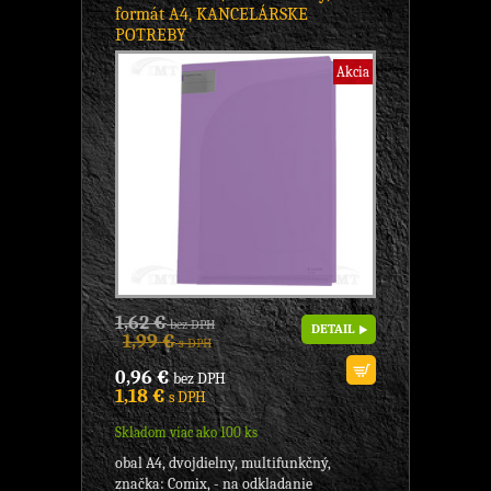
formát A4, KANCELÁRSKE
POTREBY
Akcia
1,62 €
bez DPH
DETAIL
1,99 €
s DPH
0,96 €
bez DPH
1,18 €
s DPH
Skladom viac ako 100 ks
obal A4, dvojdielny, multifunkčný,
značka: Comix, - na odkladanie