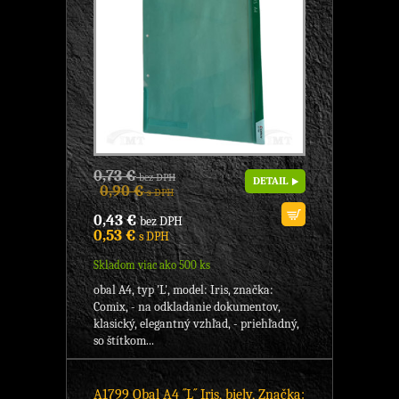
0,73 €
bez DPH
DETAIL
0,90 €
s DPH
0,43 €
bez DPH
0,53 €
s DPH
Skladom viac ako 500 ks
obal A4, typ 'L', model: Iris, značka:
Comix, - na odkladanie dokumentov,
klasický, elegantný vzhľad, - priehľadný,
so štítkom...
A1799 Obal A4 ´´L´´ Iris, biely, Značka: