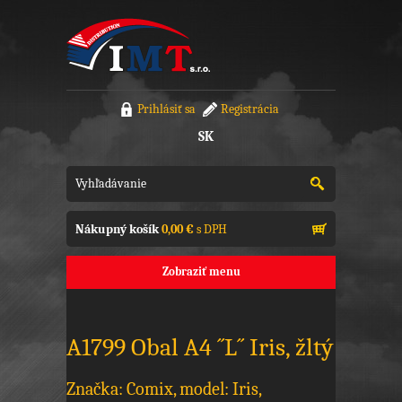
Prihlásiť sa
Registrácia
SK
Nákupný košík
0,00 €
s DPH
Zobraziť menu
A1799 Obal A4 ´´L´´ Iris, žltý
Značka: Comix, model: Iris,