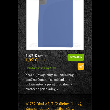
1,62 €
bez DPH
DETAIL
1,99 €
s DPH
Skladom viac ako 70 ks
obal A4, dvojdielny, multifunkčný,
značka: Comix, - na odkladanie
dokumentov, s pevným obalom, -
čiastočne priehľadný, 2...
A1752 Obal A4, ´´L ´´2-dielny, fialový,
Značka: Comix, multifunkčný,