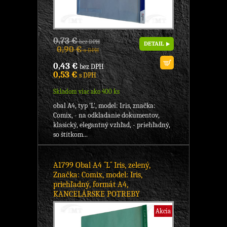
0,73 €
bez DPH
DETAIL
0,90 €
s DPH
0,43 €
bez DPH
0,53 €
s DPH
Skladom viac ako 400 ks
obal A4, typ 'L', model: Iris, značka:
Comix, - na odkladanie dokumentov,
klasický, elegantný vzhľad, - priehľadný,
so štítkom...
A1799 Obal A4 ´´L´´ Iris, zelený,
Značka: Comix, model: Iris,
priehľadný, formát A4,
KANCELÁRSKE POTREBY
Akcia