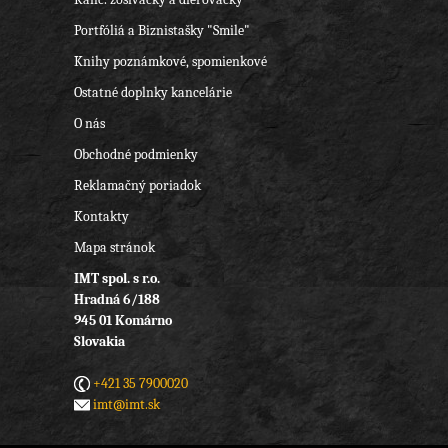
Portfóliá a Biznistašky "Smile"
Knihy poznámkové, spomienkové
Ostatné doplnky kancelárie
O nás
Obchodné podmienky
Reklamačný poriadok
Kontakty
Mapa stránok
IMT spol. s r.o.
Hradná 6/188
945 01 Komárno
Slovakia
+421 35 7900020
imt@imt.sk