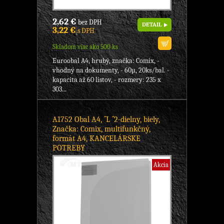
2,62 €
bez DPH
DETAIL
3,22 €
s DPH
Skladom viac ako 500 ks
Euroobal A4, hrubý, značka: Comix, -
vhodný na dokumenty, - 60µ, 20ks/bal. -
kapacita až 60 listov, - rozmery: 235 x
303...
A1752 Obal A4, ´´L ´´2-dielny, biely,
Značka: Comix, multifunkčný,
formát A4, KANCELÁRSKE
POTREBY
Akcia