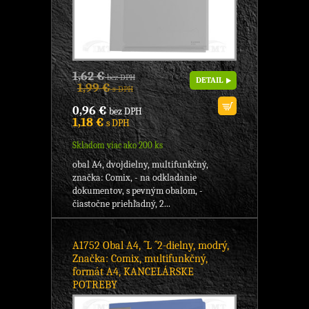
1,62 €
bez DPH
DETAIL
1,99 €
s DPH
0,96 €
bez DPH
1,18 €
s DPH
Skladom viac ako 200 ks
obal A4, dvojdielny, multifunkčný,
značka: Comix, - na odkladanie
dokumentov, s pevným obalom, -
čiastočne priehľadný, 2...
A1752 Obal A4, ´´L ´´2-dielny, modrý,
Značka: Comix, multifunkčný,
formát A4, KANCELÁRSKE
POTREBY