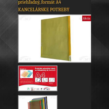
priehľadný, formát A4
KANCELÁRSKE POTREBY
Akcia