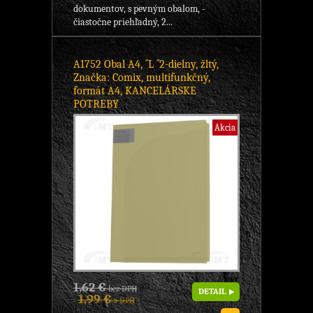
dokumentov, s pevným obalom, -
čiastočne priehľadný, 2...
A1752 Obal A4, ´´L ´´2-dielny, žltý,
Značka: Comix, multifunkčný,
formát A4, KANCELÁRSKE
POTREBY
Akcia
1,62 €
bez DPH
DETAIL
1,99 €
s DPH