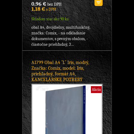
0,96 €
bez DPH
1,18 €
s DPH
Skladom viac ako 90 ks
obal A4, dvojdielny, multifunkčný,
značka: Comix, - na odkladanie
dokumentov, s pevným obalom, -
čiastočne priehľadný, 2...
A1799 Obal A4 ´´L´´ Iris, modrý,
Značka: Comix, model: Iris,
priehľadný, formát A4,
KANCELÁRSKE POTREBY
Akcia