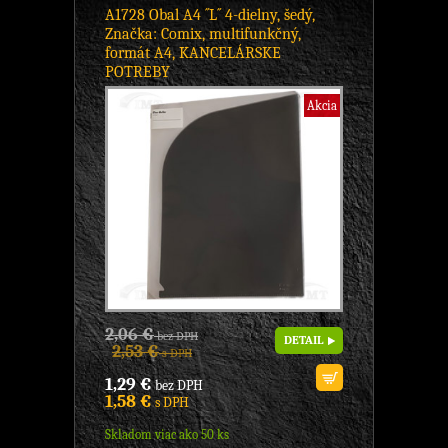
A1728 Obal A4 ´´L´´ 4-dielny, šedý,
Značka: Comix, multifunkčný,
formát A4, KANCELÁRSKE
POTREBY
Akcia
2,06 €
bez DPH
DETAIL
2,53 €
s DPH
1,29 €
bez DPH
1,58 €
s DPH
Skladom viac ako 50 ks