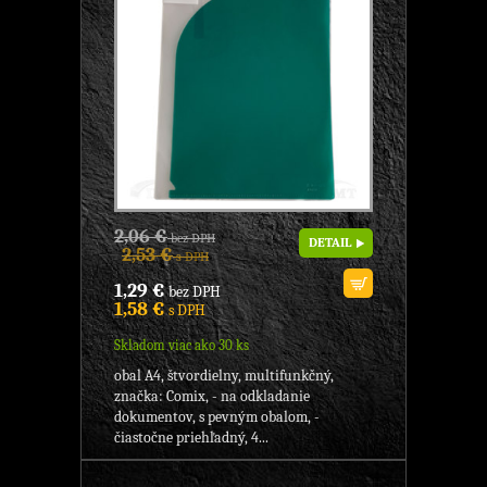
2,06 €
bez DPH
DETAIL
2,53 €
s DPH
1,29 €
bez DPH
1,58 €
s DPH
Skladom viac ako 30 ks
obal A4, štvordielny, multifunkčný,
značka: Comix, - na odkladanie
dokumentov, s pevným obalom, -
čiastočne priehľadný, 4...