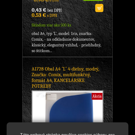
0,90 €
s DPH
0,43 €
bez DPH
0,53 €
s DPH
Skladom viac ako 500 ks
obal A4, typ 'L', model: Iris, značka:
Comix, - na odkladanie dokumentov,
klasický, elegantný vzhľad, - priehľadný,
so štítkom...
A1728 Obal A4 ´´L´´ 4-dielny, modrý,
Značka: Comix, multifunkčný,
formát A4, KANCELÁRSKE
POTREBY
Akcia
Táto webová stránka používa cookies súbory, pre