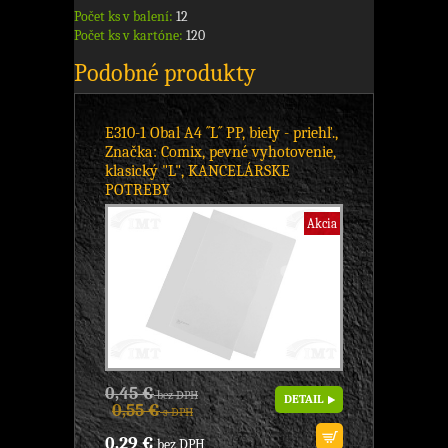
Počet ks v balení:
12
Počet ks v kartóne:
120
Podobné produkty
E310-1 Obal A4 ´´L´´ PP, biely - priehľ.,
Značka: Comix, pevné vyhotovenie,
klasický "L", KANCELÁRSKE
POTREBY
Akcia
0,45 €
bez DPH
DETAIL
0,55 €
s DPH
0,29 €
bez DPH