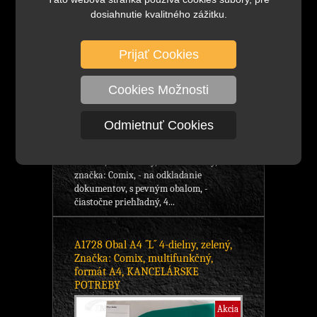
dosiahnutie kvalitného zážitku.
Prijať Cookies
2,06 €
bez DPH
DETAIL
2,53 €
s DPH
Cookies Možnosti
1,29 €
bez DPH
1,58 €
s DPH
Odmietnuť Cookies
Skladom viac ako 100 ks
obal A4, štvordielny, multifunkčný,
značka: Comix, - na odkladanie
dokumentov, s pevným obalom, -
čiastočne priehľadný, 4...
A1728 Obal A4 ´´L´´ 4-dielny, zelený,
Značka: Comix, multifunkčný,
formát A4, KANCELÁRSKE
POTREBY
Akcia