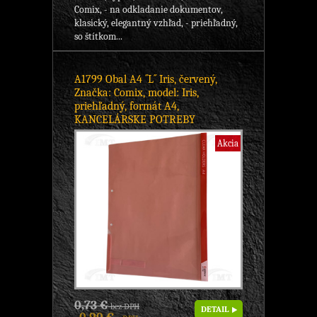
Comix, - na odkladanie dokumentov,
klasický, elegantný vzhľad, - priehľadný,
so štítkom...
A1799 Obal A4 ´´L´´ Iris, červený,
Značka: Comix, model: Iris,
priehľadný, formát A4,
KANCELÁRSKE POTREBY
Akcia
0,73 €
bez DPH
DETAIL