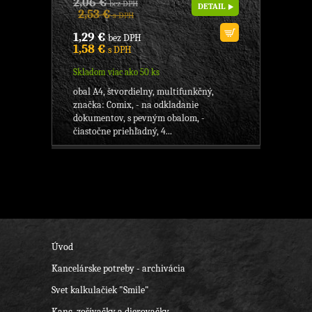
2,06 €
bez DPH
DETAIL
2,53 €
s DPH
1,29 €
bez DPH
1,58 €
s DPH
Skladom viac ako 50 ks
obal A4, štvordielny, multifunkčný,
značka: Comix, - na odkladanie
dokumentov, s pevným obalom, -
čiastočne priehľadný, 4...
Úvod
Kancelárske potreby - archivácia
Svet kalkulačiek "Smile"
Kanc. zošívačky a dierovačky