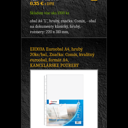
0,35 €
s DPH
Skladom viac ako 1000 ks
obal A4 ´´L´´, hrubý, značka: Comix, - obal
na dokumenty klasický, hrubý, -
rozmery: 220 x 310 mm,
EH303A Euroobal A4, hrubý
20ks/bal., Značka: Comix, kvalitný
euroobal, formát A4,
KANCELÁRSKE POTREBY