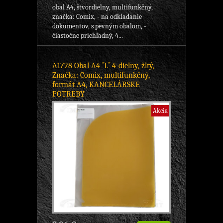
obal A4, štvordielny, multifunkčný,
značka: Comix, - na odkladanie
dokumentov, s pevným obalom, -
čiastočne priehľadný, 4...
A1728 Obal A4 ´´L´´ 4-dielny, žltý,
Značka: Comix, multifunkčný,
formát A4, KANCELÁRSKE
POTREBY
Akcia