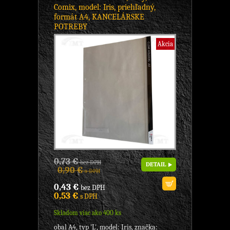
Comix, model: Iris, priehľadný,
formát A4, KANCELÁRSKE
POTREBY
Akcia
0,73 €
bez DPH
DETAIL
0,90 €
s DPH
0,43 €
bez DPH
0,53 €
s DPH
Skladom viac ako 400 ks
obal A4, typ 'L', model: Iris, značka: