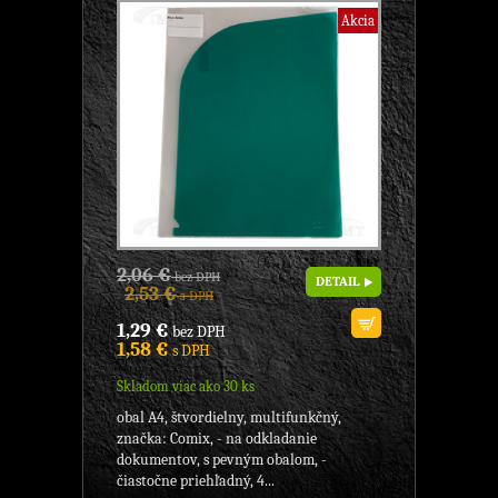
Akcia
2,06 €
bez DPH
DETAIL
2,53 €
s DPH
1,29 €
bez DPH
1,58 €
s DPH
Skladom viac ako 30 ks
obal A4, štvordielny, multifunkčný,
značka: Comix, - na odkladanie
dokumentov, s pevným obalom, -
čiastočne priehľadný, 4...