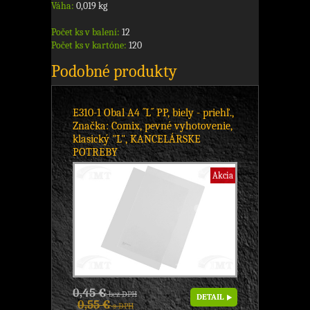
Váha:
0,019 kg
Počet ks v balení:
12
Počet ks v kartóne:
120
Podobné produkty
E310-1 Obal A4 ´´L´´ PP, biely - priehľ.,
Značka: Comix, pevné vyhotovenie,
klasický "L", KANCELÁRSKE
POTREBY
Akcia
0,45 €
bez DPH
DETAIL
0,55 €
s DPH