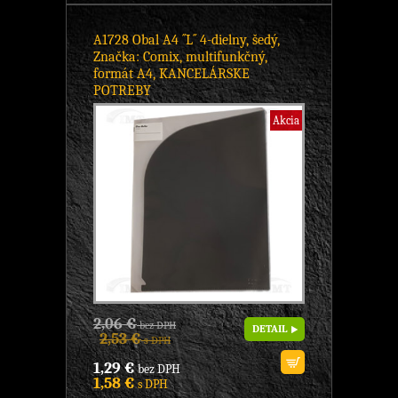
A1728 Obal A4 ´´L´´ 4-dielny, šedý,
Značka: Comix, multifunkčný,
formát A4, KANCELÁRSKE
POTREBY
Akcia
2,06 €
bez DPH
DETAIL
2,53 €
s DPH
1,29 €
bez DPH
1,58 €
s DPH