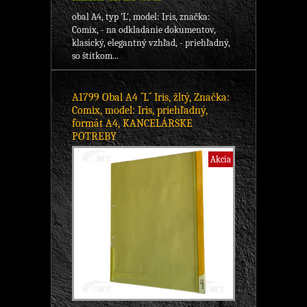
obal A4, typ 'L', model: Iris, značka:
Comix, - na odkladanie dokumentov,
klasický, elegantný vzhľad, - priehľadný,
so štítkom...
A1799 Obal A4 ´´L´´ Iris, žltý, Značka:
Comix, model: Iris, priehľadný,
formát A4, KANCELÁRSKE
POTREBY
Akcia