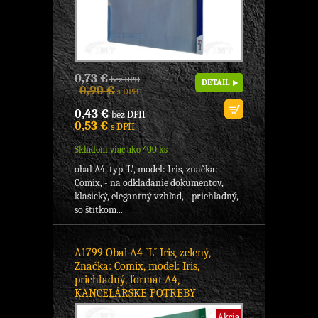
0,73 €
bez DPH
DETAIL
0,90 €
s DPH
0,43 €
bez DPH
0,53 €
s DPH
Skladom viac ako 400 ks
obal A4, typ 'L', model: Iris, značka:
Comix, - na odkladanie dokumentov,
klasický, elegantný vzhľad, - priehľadný,
so štítkom...
A1799 Obal A4 ´´L´´ Iris, zelený,
Značka: Comix, model: Iris,
priehľadný, formát A4,
KANCELÁRSKE POTREBY
Akcia