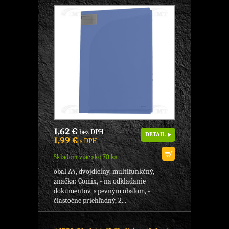
1,62 €
bez DPH
DETAIL
1,99 €
s DPH
Skladom viac ako 70 ks
obal A4, dvojdielny, multifunkčný,
značka: Comix, - na odkladanie
dokumentov, s pevným obalom, -
čiastočne priehľadný, 2...