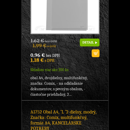
1,62 €
bez DPH
DETAIL
1,99 €
s DPH
0,96 €
bez DPH
1,18 €
s DPH
Skladom viac ako 200 ks
obal A4, dvojdielny, multifunkčný,
značka: Comix, - na odkladanie
dokumentov, s pevným obalom, -
čiastočne priehľadný, 2...
A1752 Obal A4, ´´L ´´2-dielny, modrý,
Značka: Comix, multifunkčný,
formát A4, KANCELÁRSKE
POTREBY