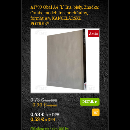
A1799 Obal A4 ´´L´´ Iris, biely, Značka:
Comix, model: Iris, priehľadný,
formát A4, KANCELÁRSKE
POTREBY
Akcia
0,73 €
bez DPH
DETAIL
0,90 €
s DPH
0,43 €
bez DPH
0,53 €
s DPH
Skladom viac ako 400 ks