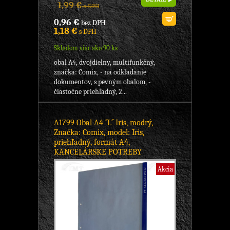
1,99 €
s DPH
0,96 €
bez DPH
1,18 €
s DPH
Skladom viac ako 90 ks
obal A4, dvojdielny, multifunkčný,
značka: Comix, - na odkladanie
dokumentov, s pevným obalom, -
čiastočne priehľadný, 2...
A1799 Obal A4 ´´L´´ Iris, modrý,
Značka: Comix, model: Iris,
priehľadný, formát A4,
KANCELÁRSKE POTREBY
Akcia