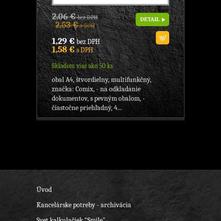
2,06 €
bez DPH
DETAIL
2,53 €
s DPH
1,29 €
bez DPH
1,58 €
s DPH
Skladom viac ako 50 ks
obal A4, štvordielny, multifunkčný,
značka: Comix, - na odkladanie
dokumentov, s pevným obalom, -
čiastočne priehľadný, 4...
Úvod
Kancelárske potreby - archivácia
Svet kalkulačiek "Smile"