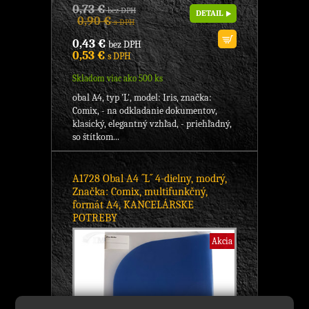
0,73 €
bez DPH
DETAIL
0,90 €
s DPH
0,43 €
bez DPH
0,53 €
s DPH
Skladom viac ako 500 ks
obal A4, typ 'L', model: Iris, značka:
Comix, - na odkladanie dokumentov,
klasický, elegantný vzhľad, - priehľadný,
so štítkom...
A1728 Obal A4 ´´L´´ 4-dielny, modrý,
Značka: Comix, multifunkčný,
formát A4, KANCELÁRSKE
POTREBY
Akcia