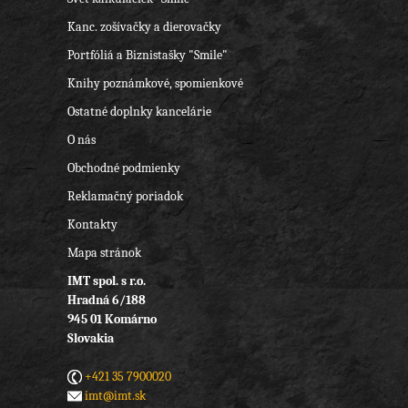
Kanc. zošívačky a dierovačky
Portfóliá a Biznistašky "Smile"
Knihy poznámkové, spomienkové
Ostatné doplnky kancelárie
O nás
Obchodné podmienky
Reklamačný poriadok
Kontakty
Mapa stránok
IMT spol. s r.o.
Hradná 6/188
945 01 Komárno
Slovakia
+421 35 7900020
imt@imt.sk