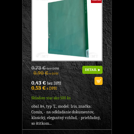
0,73 €
bez DPH
DETAIL
0,90 €
s DPH
0,43 €
bez DPH
0,53 €
s DPH
Skladom viac ako 500 ks
obal A4, typ 'L', model: Iris, značka:
Comix, - na odkladanie dokumentov,
klasický, elegantný vzhľad, - priehľadný,
so štítkom...