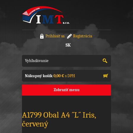
Prihlásiť sa
Registrácia
SK
Nákupný košík
0,00 €
s DPH
Zobraziť menu
A1799 Obal A4 ´´L´´ Iris,
červený