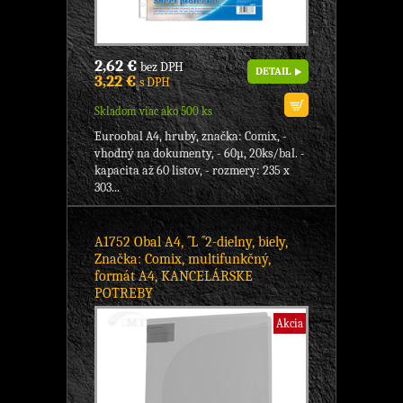
2,62 €
bez DPH
DETAIL
3,22 €
s DPH
Skladom viac ako 500 ks
Euroobal A4, hrubý, značka: Comix, -
vhodný na dokumenty, - 60µ, 20ks/bal. -
kapacita až 60 listov, - rozmery: 235 x
303...
A1752 Obal A4, ´´L ´´2-dielny, biely,
Značka: Comix, multifunkčný,
formát A4, KANCELÁRSKE
POTREBY
Akcia