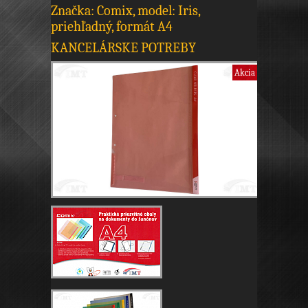
Značka: Comix, model: Iris,
priehľadný, formát A4
KANCELÁRSKE POTREBY
Akcia