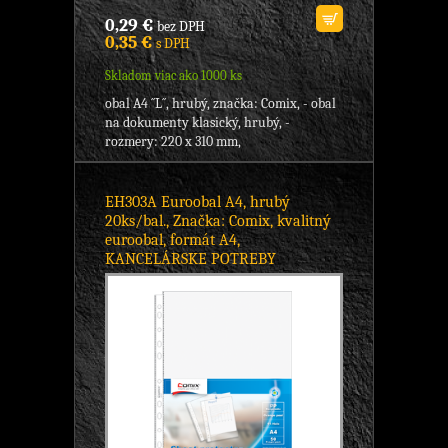
0,29 €
bez DPH
0,35 €
s DPH
Skladom viac ako 1000 ks
obal A4 ´´L´´, hrubý, značka: Comix, - obal
na dokumenty klasický, hrubý, -
rozmery: 220 x 310 mm,
EH303A Euroobal A4, hrubý
20ks/bal., Značka: Comix, kvalitný
euroobal, formát A4,
KANCELÁRSKE POTREBY