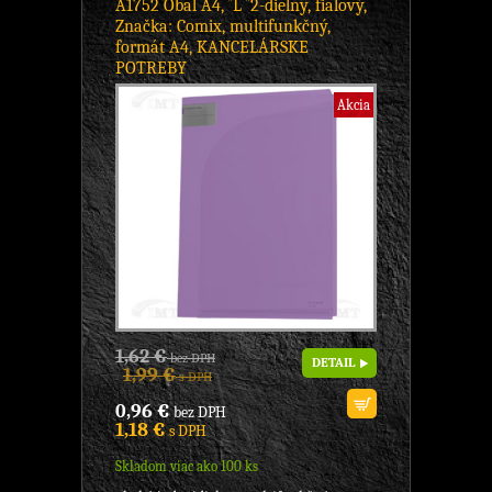
A1752 Obal A4, ´´L ´´2-dielny, fialový,
Značka: Comix, multifunkčný,
formát A4, KANCELÁRSKE
POTREBY
Akcia
1,62 €
bez DPH
DETAIL
1,99 €
s DPH
0,96 €
bez DPH
1,18 €
s DPH
Skladom viac ako 100 ks