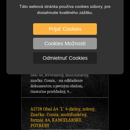
Táto webová stránka používa cookies súbory, pre
dosiahnutie kvalitného zážitku.
Prijať Cookies
2,06 €
bez DPH
DETAIL
2,53 €
Cookies Možnosti
s DPH
1,29 €
bez DPH
1,58 €
Odmietnuť Cookies
s DPH
Skladom viac ako 100 ks
obal A4, štvordielny, multifunkčný,
značka: Comix, - na odkladanie
dokumentov, s pevným obalom, -
čiastočne priehľadný, 4...
A1728 Obal A4 ´´L´´ 4-dielny, zelený,
Značka: Comix, multifunkčný,
formát A4, KANCELÁRSKE
POTREBY