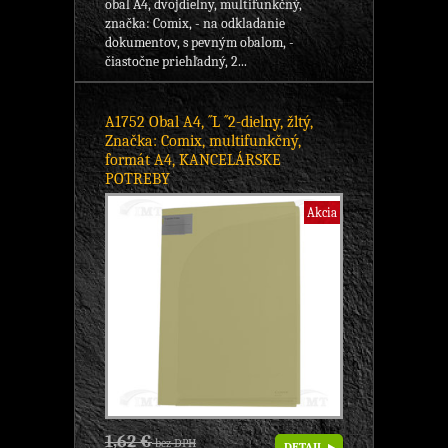
obal A4, dvojdielny, multifunkčný,
značka: Comix, - na odkladanie
dokumentov, s pevným obalom, -
čiastočne priehľadný, 2...
A1752 Obal A4, ´´L ´´2-dielny, žltý,
Značka: Comix, multifunkčný,
formát A4, KANCELÁRSKE
POTREBY
Akcia
1,62 €
bez DPH
DETAIL