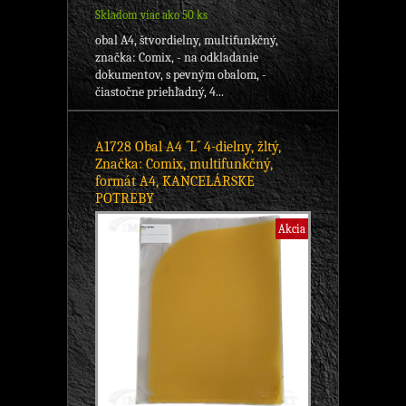
Skladom viac ako 50 ks
obal A4, štvordielny, multifunkčný,
značka: Comix, - na odkladanie
dokumentov, s pevným obalom, -
čiastočne priehľadný, 4...
A1728 Obal A4 ´´L´´ 4-dielny, žltý,
Značka: Comix, multifunkčný,
formát A4, KANCELÁRSKE
POTREBY
Akcia