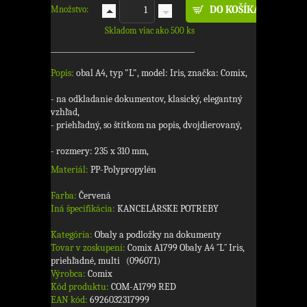
Množstvo:
Skladom viac ako 500 ks
Popis:
obal A4, typ "L", model: Iris, značka: Comix,
- na odkladanie dokumentov, klasický, elegantný
vzhľad,
- priehľadný, so štítkom na popis, dvojdierovaný,
- rozmery: 235 x 310 mm,
Materiál:
PP-Polypropylén
Farba:
Červená
Iná špecifikácia:
KANCELÁRSKE POTREBY
Kategória:
Obaly a podložky na dokumenty
Tovar v zoskupení:
Comix A1799 Obaly A4 ´´L´´ Iris,
priehľadné, multi (096071)
Výrobca:
Comix
Kód produktu:
COM-A1799 RED
EAN kód:
6926032317999