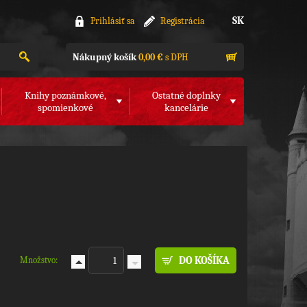
SK
Prihlásiť sa
Registrácia
Nákupný košík
0,00 €
s DPH
Knihy poznámkové,
Ostatné doplnky
spomienkové
kancelárie
Množstvo: