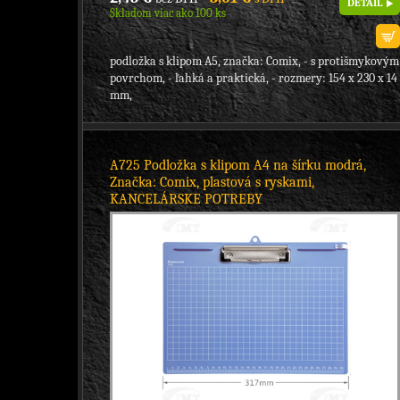
DETAIL
Skladom viac ako 100 ks
podložka s klipom A5, značka: Comix, - s protišmykovým
povrchom, - ľahká a praktická, - rozmery: 154 x 230 x 14
mm,
A725 Podložka s klipom A4 na šírku modrá,
Značka: Comix, plastová s ryskami,
KANCELÁRSKE POTREBY