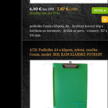
6,40 €
7,87 €
bez DPH
s DPH
DETAIL
Skladom viac ako 70 ks
podložka Comix s klipom, A4, - kvalitný kovový klip s
háčikom na zavesenie, - držiak na pero, - rozmery: 317 x
241 mm
A735 Podložka A4 s klipom, zelená, značka:
Comix, model: IRIS, KANCELÁRSKE POTREBY