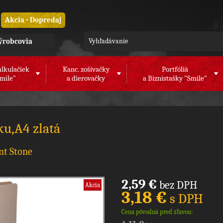
Akcia - Dopredaj
ýrobcovia
alkulačiek
Kanc. zošívačky
Portfóliá
mile"
a dierovačky
a Biznistašky "Smile"
ku,A4 zlatá
nt Stone
2,59 €
bez DPH
Akcia
3,18 €
s DPH
Cena pôvodná pred zľavou: