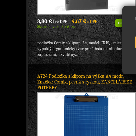
3,80 €
4,67 €
bez DPH
s DPH
DETAIL
Skladom viac ako 90 ks
podložka Comix s klipom, A4, model: IRIS, - mierne
vypuklý ergonomický tvar pre ľahšiu manipuláciu pri
zapisovaní, - kvalitný...
A724 Podložka s klipom na výšku A4 modr.,
Značka: Comix, pevná s ryskou, KANCELÁRSKE
POTREBY