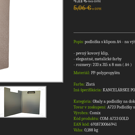
4,11 €
bez DPH
5,06 €
s DPH
Popis:
podložka s klipom A4 - na vý
- pevný kovový klip,
- elegantné, metalické farby
- rozmery: 233 x 315 x 8 mm ( A4 )
Materiál:
PP-polypropylén
Farba:
Zlatá
Iná špecifikácia:
KANCELÁRSKE P
Kategória:
Obaly a podložky na d
Tovar v zoskupení:
A723 Podložky 
Výrobca:
Comix
Kód produktu:
COM-A723 GOLD
EAN kód:
6918730066941
Váha:
0,188 kg