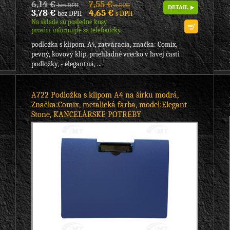
6,14 €
7,55 €
bez DPH
s DPH
DETAIL
3,78 €
4,65 €
bez DPH
s DPH
Na sklade sú posledné kusy,
prosím informujte sa telefonicky.
podložka s klipom, A4, zatváracia, značka: Comix, -
pevný, kovový klip, priehľadné vrecko v ľavej časti
podložky, - elegantná, ...
A722 Podložka s klipom A4 na šírku modrá,
Značka:Comix, metalická farba, model:Elegant
Stone, KANCELÁRSKE POTREBY