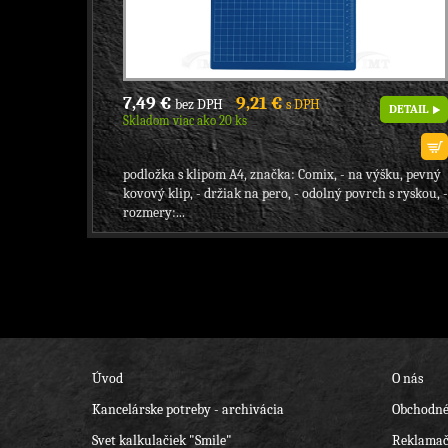
7,49 €
9,21 €
bez DPH
s DPH
DETAIL
Skladom viac ako 20 ks
podložka s klipom A4, značka: Comix, - na výšku, pevný
kovový klip, - držiak na pero, - odolný povrch s ryskou, -
rozmery:...
Úvod
O nás
Kancelárske potreby - archivácia
Obchodné
Svet kalkulačiek "Smile"
Reklamač