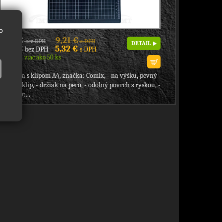
o
7,49 €
9,21 €
bez DPH
s DPH
DETAIL
4,33 €
5,32 €
bez DPH
s DPH
Skladom viac ako 50 ks
podložka s klipom A4, značka: Comix, - na výšku, pevný
kovový klip, - držiak na pero, - odolný povrch s ryskou, -
rozmery:...