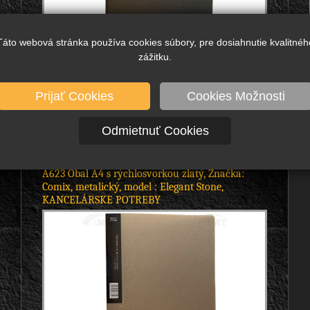
Táto webová stránka používa cookies súbory, pre dosiahnutie kvalitnéh
4,11 €
5,06 €
zážitku.
bez DPH
s DPH
DETAIL
2,59 €
3,18 €
bez DPH
s DPH
Skladom viac ako 900 ks
Prijať Cookies
Cookies Možnosti
podložka s klipom A4, model: Elegant Stone, značka:
Comix, - zatvácia na výšku, pevný kovový klip, - veľmi
Odmietnuť Cookies
odolný metalický...
A623 Obal A4 s rýchlosvorkou zlatý, Značka:
Comix, metalický, model : Elegant Stone,
KANCELÁRSKE POTREBY