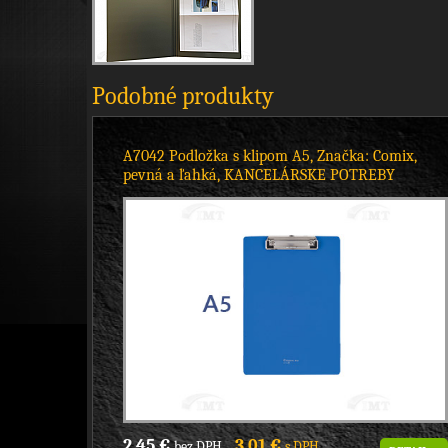
Podobné produkty
A7042 Podložka s klipom A5, Značka: Comix,
pevná a ľahká, KANCELÁRSKE POTREBY
2,45 €
3,01 €
bez DPH
s DPH