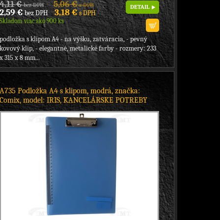
4,11 €
5,06 €
bez DPH
s DPH
DETAIL
2,59 €
3,18 €
bez DPH
s DPH
Skladom viac ako 900 ks
podložka s klipom A4 - na výšku, zatváracia, - pevný
kovový klip, - elegantné, metalické farby - rozmery: 233
x 315 x 8 mm...
A735 Podložka A4 s klipom, modrá, značka:
Comix, model: IRIS, KANCELÁRSKE POTREBY