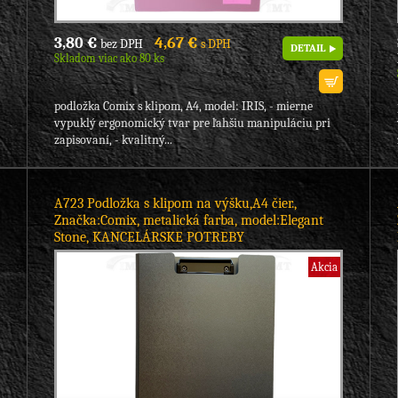
3,80 €
4,67 €
bez DPH
s DPH
DETAIL
Skladom viac ako 80 ks
podložka Comix s klipom, A4, model: IRIS, - mierne
vypuklý ergonomický tvar pre ľahšiu manipuláciu pri
zapisovaní, - kvalitný...
A723 Podložka s klipom na výšku,A4 čier.,
Značka:Comix, metalická farba, model:Elegant
Stone, KANCELÁRSKE POTREBY
Akcia