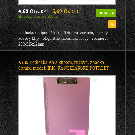
4,63 €
5,69 €
bez DPH
s DPH
DETAIL
Skladom viac ako 300 ks
podložka s klipom A4 - na šírku, zatváracia, - pevný
kovový klip, - elegantné, metalické farby - rozmery:
235x315x12mm (...
A735 Podložka A4 s klipom, ružová, značka:
Comix, model: IRIS, KANCELÁRSKE POTREBY