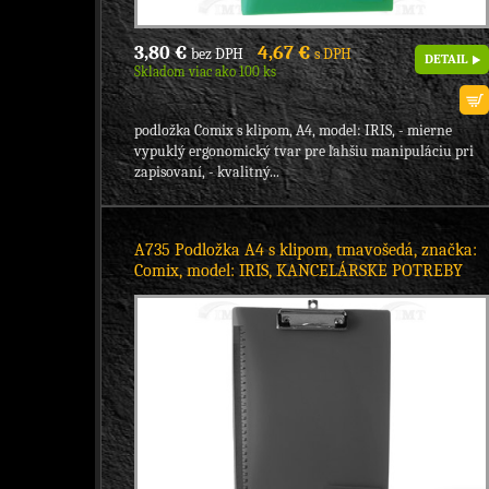
3,80 €
4,67 €
bez DPH
s DPH
DETAIL
Skladom viac ako 100 ks
podložka Comix s klipom, A4, model: IRIS, - mierne
vypuklý ergonomický tvar pre ľahšiu manipuláciu pri
zapisovaní, - kvalitný...
A735 Podložka A4 s klipom, tmavošedá, značka:
Comix, model: IRIS, KANCELÁRSKE POTREBY