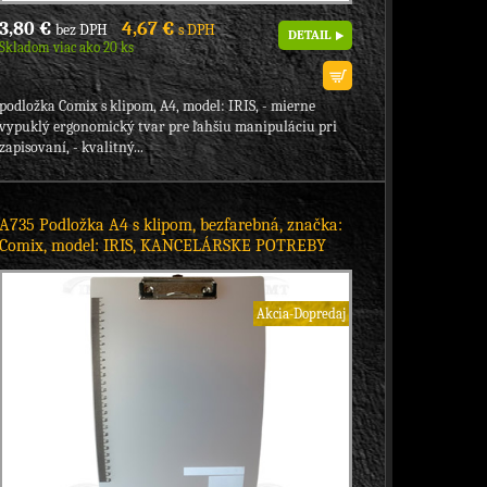
3,80 €
4,67 €
bez DPH
s DPH
DETAIL
Skladom viac ako 20 ks
podložka Comix s klipom, A4, model: IRIS, - mierne
vypuklý ergonomický tvar pre ľahšiu manipuláciu pri
zapisovaní, - kvalitný...
A735 Podložka A4 s klipom, bezfarebná, značka:
Comix, model: IRIS, KANCELÁRSKE POTREBY
Akcia-Dopredaj