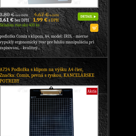
3,80 €
4,67 €
bez DPH
s DPH
DETAIL
1,61 €
1,99 €
bez DPH
s DPH
Skladom viac ako 400 ks
podložka Comix s klipom, A4, model: IRIS, - mierne
vypuklý ergonomický tvar pre ľahšiu manipuláciu pri
zapisovaní, - kvalitný...
A724 Podložka s klipom na výšku A4 čier.,
Značka: Comix, pevná s ryskou, KANCELÁRSKE
POTREBY
Akcia