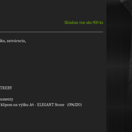
Skladom viac ako 900 ks
šku, zatváracia,
OTREBY
okumenty
s klipom na výšku A4 - ELEGANT Stone (096320)