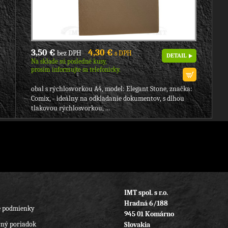
3,50 €
4,30 €
bez DPH
s DPH
DETAIL
Na sklade sú posledné kusy,
prosím informujte sa telefonicky.
obal s rýchlosvorkou A4, model: Elegant Stone, značka:
Comix, - ideálny na odkladanie dokumentov, s dlhou
tlakovou rýchlosvorkou, ...
IMT spol. s r.o.
Hradná 6/188
 podmienky
945 01 Komárno
ný poriadok
Slovakia