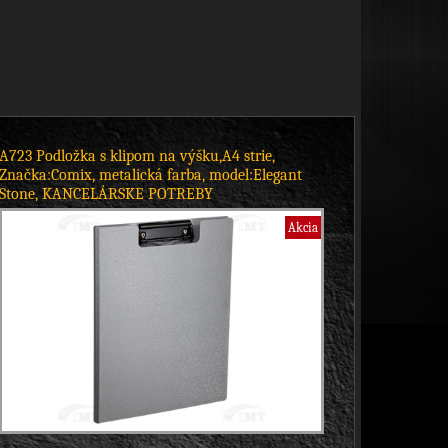
A723 Podložka s klipom na výšku,A4 strie,
Značka:Comix, metalická farba, model:Elegant
Stone, KANCELÁRSKE POTREBY
Akcia