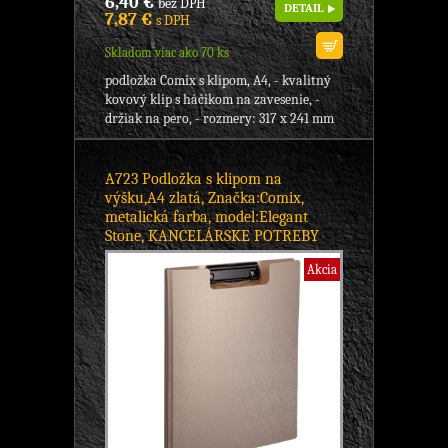
6,40 €
bez DPH
DETAIL
7,87 €
s DPH
Skladom viac ako 70 ks
podložka Comix s klipom, A4, - kvalitný
kovový klip s háčikom na zavesenie, -
držiak na pero, - rozmery: 317 x 241 mm
A723 Podložka s klipom na
výšku,A4 zlatá, Značka:Comix,
metalická farba, model:Elegant
Stone, KANCELÁRSKE POTREBY
Akcia