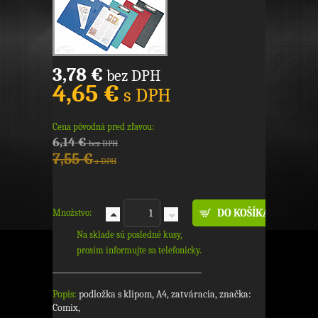
3,78 €
bez DPH
4,65 €
s DPH
Cena pôvodná pred zľavou:
6,14 €
bez DPH
7,55 €
s DPH
Množstvo:
Na sklade sú posledné kusy,
prosím informujte sa telefonicky.
Popis:
podložka s klipom, A4, zatváracia, značka:
Comix,