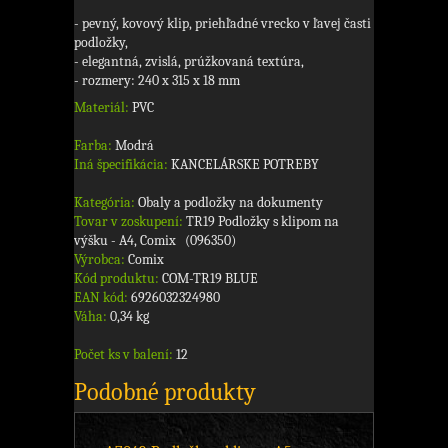
- pevný, kovový klip, priehľadné vrecko v ľavej časti
podložky,
- elegantná, zvislá, prúžkovaná textúra,
- rozmery: 240 x 315 x 18 mm
Materiál:
PVC
Farba:
Modrá
Iná špecifikácia:
KANCELÁRSKE POTREBY
Kategória:
Obaly a podložky na dokumenty
Tovar v zoskupení:
TR19 Podložky s klipom na
výšku - A4, Comix (096350)
Výrobca:
Comix
Kód produktu:
COM-TR19 BLUE
EAN kód:
6926032324980
Váha:
0,34 kg
Počet ks v balení:
12
Podobné produkty