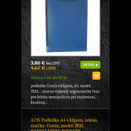
3,80 €
bez DPH
DETAIL
4,67 €
s DPH
Skladom viac ako 20 ks
podložka Comix s klipom, A4, model:
IRIS, - mierne vypuklý ergonomický tvar
pre ľahšiu manipuláciu pri zapisovaní, -
kvalitný...
A735 Podložka A4 s klipom, zelená,
značka: Comix, model: IRIS,