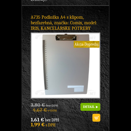
A735 Podložka A4 s klipom,
bezfarebná, značka: Comix, model:
IRIS, KANCELÁRSKE POTREBY
Akcia-Dopredaj
3,80 €
bez DPH
DETAIL
4,67 €
s DPH
1,61 €
bez DPH
1,99 €
s DPH