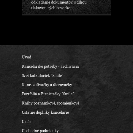
odkladanie dokumentov, s dlhou
tlakovou rýchlosvorkou, ...
Úvod
Kancelárske potreby - archivácia
Svet kalkulačiek "Smile"
Kanc. zošívačky a dierovačky
Portfóliá a Biznistašky "Smile"
Knihy poznámkové, spomienkové
Ostatné doplnky kancelárie
O nás
Obchodné podmienky