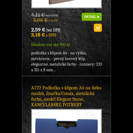
4,11 €
bez DPH
DETAIL
5,06 €
s DPH
2,59 €
bez DPH
3,18 €
s DPH
Skladom viac ako 900 ks
podložka s klipom A4 - na výšku,
zatváracia, - pevný kovový klip, -
elegantné, metalické farby - rozmery: 233
x 315 x 8 mm...
A722 Podložka s klipom A4 na šírku
modrá, Značka:Comix, metalická
farba, model:Elegant Stone,
KANCELÁRSKE POTREBY