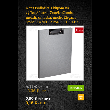
A723 Podložka s klipom na
výšku,A4 strie, Značka:Comix,
metalická farba, model:Elegant
Stone, KANCELÁRSKE POTREBY
Akcia
4,11 €
bez DPH
DETAIL
5,06 €
s DPH
2,59 €
bez DPH
3,18 €
s DPH