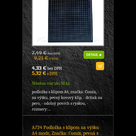
7,49 €
bez DPH
DETAIL
9,21 €
s DPH
4,33 €
bez DPH
5,32 €
s DPH
Skladom viac ako 50 ks
podložka s klipom A4, značka: Comix, -
na výšku, pevný kovový klip, - držiak na
pero, - odolný povrch s ryskou, -
rozmery:...
A724 Podložka s klipom na výšku
A4 modr., Značka: Comix, pevná s