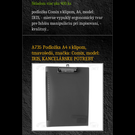
Skladom viac ako 400 ks
podložka Comix s klipom, A4, model:
IRIS, - mierne vypuklý ergonomický tvar
pre ľahšiu manipuláciu pri zapisovaní, -
kvalitný...
A735 Podložka A4 s klipom,
tmavošedá, značka: Comix, model:
IRIS, KANCELÁRSKE POTREBY