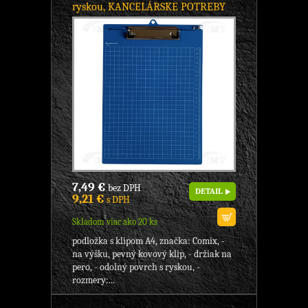
ryskou, KANCELÁRSKE POTREBY
7,49 €
bez DPH
DETAIL
9,21 €
s DPH
Skladom viac ako 20 ks
podložka s klipom A4, značka: Comix, -
na výšku, pevný kovový klip, - držiak na
pero, - odolný povrch s ryskou, -
rozmery:...