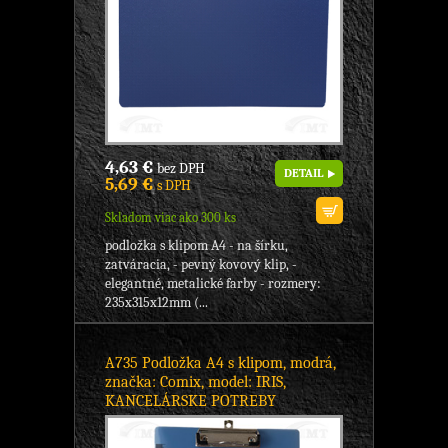
4,63 €
bez DPH
DETAIL
5,69 €
s DPH
Skladom viac ako 300 ks
podložka s klipom A4 - na šírku,
zatváracia, - pevný kovový klip, -
elegantné, metalické farby - rozmery:
235x315x12mm (...
A735 Podložka A4 s klipom, modrá,
značka: Comix, model: IRIS,
KANCELÁRSKE POTREBY