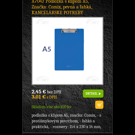
A7042 Podložka s klipom A5,
Značka: Comix, pevná a ľahká,
KANCELÁRSKE POTREBY
2,45 €
bez DPH
DETAIL
3,01 €
s DPH
Skladom viac ako 100 ks
podložka s klipom A5, značka: Comix, - s
protišmykovým povrchom, - ľahká a
praktická, - rozmery: 154 x 230 x 14 mm,