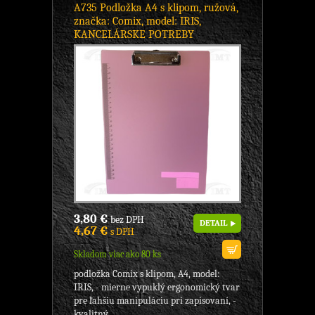
A735 Podložka A4 s klipom, ružová,
značka: Comix, model: IRIS,
KANCELÁRSKE POTREBY
3,80 €
bez DPH
DETAIL
4,67 €
s DPH
Skladom viac ako 80 ks
podložka Comix s klipom, A4, model:
IRIS, - mierne vypuklý ergonomický tvar
pre ľahšiu manipuláciu pri zapisovaní, -
kvalitný...