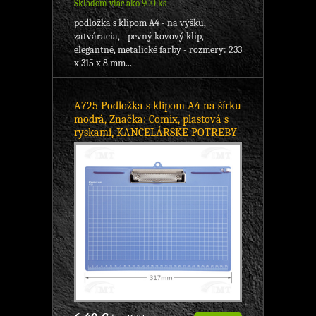
Skladom viac ako 900 ks
podložka s klipom A4 - na výšku,
zatváracia, - pevný kovový klip, -
elegantné, metalické farby - rozmery: 233
x 315 x 8 mm...
A725 Podložka s klipom A4 na šírku
modrá, Značka: Comix, plastová s
ryskami, KANCELÁRSKE POTREBY