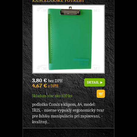
KANCELÁRSKE POTREBY
3,80 €
bez DPH
DETAIL
4,67 €
s DPH
Skladom viac ako 100 ks
podložka Comix s klipom, A4, model:
IRIS, - mierne vypuklý ergonomický tvar
pre ľahšiu manipuláciu pri zapisovaní, -
kvalitný...