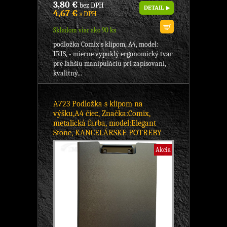
3,80 €
bez DPH
DETAIL
4,67 €
s DPH
Skladom viac ako 90 ks
podložka Comix s klipom, A4, model:
IRIS, - mierne vypuklý ergonomický tvar
pre ľahšiu manipuláciu pri zapisovaní, -
kvalitný...
A723 Podložka s klipom na
výšku,A4 čier., Značka:Comix,
metalická farba, model:Elegant
Stone, KANCELÁRSKE POTREBY
Akcia