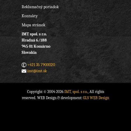
Reklamačný poriadok
Kontakty
Mapa stránok
IMT spol. s r.o.
Hradná 6/188
945 01 Komárno
Slovakia
+421 35 7900020
imt@imt.sk
Copyright © 2004-2026
IMT, spol. s r.o.
, All rights
reserved. WEB Design & development:
GLS WEB Design