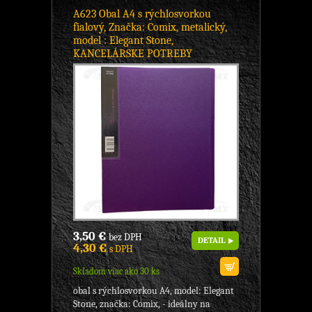
A623 Obal A4 s rýchlosvorkou
fialový, Značka: Comix, metalický,
model : Elegant Stone,
KANCELÁRSKE POTREBY
3,50 €
bez DPH
DETAIL
4,30 €
s DPH
Skladom viac ako 30 ks
obal s rýchlosvorkou A4, model: Elegant
Stone, značka: Comix, - ideálny na