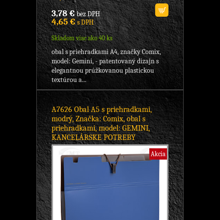
3,78 €
bez DPH
4,65 €
s DPH
Skladom viac ako 40 ks
obal s priehradkami A4, značky Comix,
model: Gemini, - patentovaný dizajn s
elegantnou prúžkovanou plastickou
textúrou a...
A7626 Obal A5 s priehradkami,
modrý, Značka: Comix, obal s
priehradkami, model: GEMINI,
KANCELÁRSKE POTREBY
Akcia