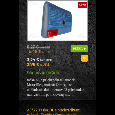
Akcia
5,27 €
bez DPH
DETAIL
6,48 €
s DPH
3,24 €
bez DPH
3,98 €
s DPH
Skladom viac ako 90 ks
taška A6, s priehradkami, model:
Marseilles, značka: Comix, - na
odkladanie dokumentov, 13 priehradok, -
uzatváranie poniklovaným...
A3722 Taška DL s priehradkami,