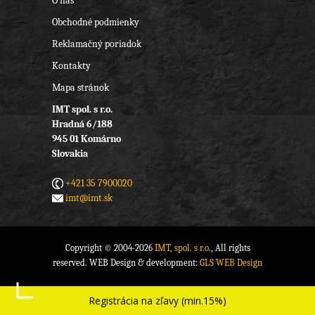
O nás
Obchodné podmienky
Reklamačný poriadok
Kontakty
Mapa stránok
IMT spol. s r.o.
Hradná 6/188
945 01 Komárno
Slovakia
+421 35 7900020
imt@imt.sk
Copyright © 2004-2026
IMT, spol. s r.o.
, All rights
reserved. WEB Design & development:
GLS WEB Design
Registrácia na zľavy (min.15%)