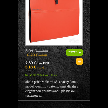
5,04 €
bez DPH
DETAIL
6,20 €
s DPH
2,59 €
bez DPH
3,18 €
s DPH
Skladom viac ako 100 ks
obal s priehradkami A5, značky Comix,
model: Gemini, - patentovaný dizajn s
elegantnou prúžkovanou plastickou
textúrou a...