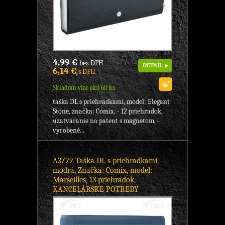
4,99 €
bez DPH
DETAIL
6,14 €
s DPH
Skladom viac ako 60 ks
taška DL s priehradkami, model: Elegant
Stone, značka: Comix. - 12 priehradok,
uzatváranie na patent s magnetom, -
vyrobené...
A3722 Taška DL s priehradkami,
modrá, Značka: Comix, model:
Marseilles, 13 priehradok,
KANCELÁRSKE POTREBY