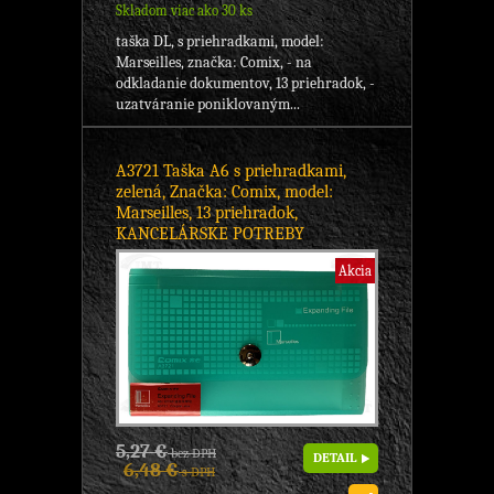
Skladom viac ako 30 ks
taška DL, s priehradkami, model:
Marseilles, značka: Comix, - na
odkladanie dokumentov, 13 priehradok, -
uzatváranie poniklovaným...
A3721 Taška A6 s priehradkami,
zelená, Značka: Comix, model:
Marseilles, 13 priehradok,
KANCELÁRSKE POTREBY
Akcia
5,27 €
bez DPH
DETAIL
6,48 €
s DPH