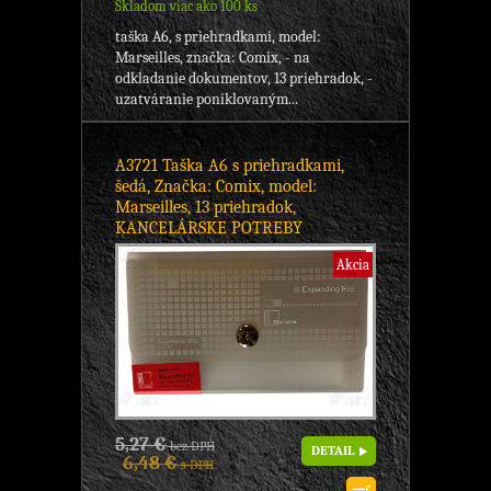
Skladom viac ako 100 ks
taška A6, s priehradkami, model:
Marseilles, značka: Comix, - na
odkladanie dokumentov, 13 priehradok, -
uzatváranie poniklovaným...
A3721 Taška A6 s priehradkami,
šedá, Značka: Comix, model:
Marseilles, 13 priehradok,
KANCELÁRSKE POTREBY
Akcia
5,27 €
bez DPH
DETAIL
6,48 €
s DPH