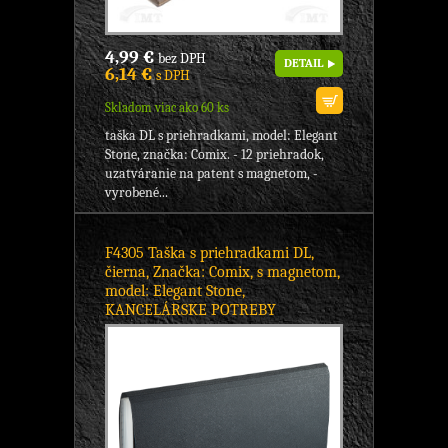
4,99 €
bez DPH
DETAIL
6,14 €
s DPH
Skladom viac ako 60 ks
taška DL s priehradkami, model: Elegant
Stone, značka: Comix. - 12 priehradok,
uzatváranie na patent s magnetom, -
vyrobené...
F4305 Taška s priehradkami DL,
čierna, Značka: Comix, s magnetom,
model: Elegant Stone,
KANCELÁRSKE POTREBY