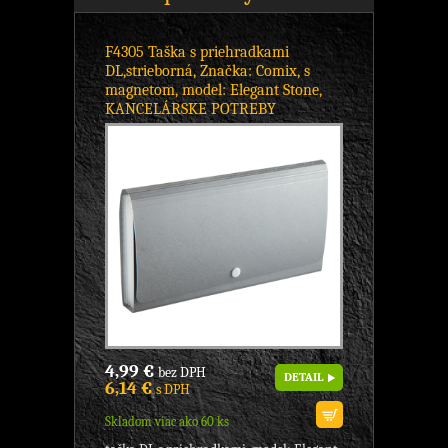
F4305 Taška s priehradkami
DL,strieborná, Značka: Comix, s
magnetom, model: Elegant Stone,
KANCELÁRSKE POTREBY
4,99 €
bez DPH
DETAIL
6,14 €
s DPH
Skladom viac ako 60 ks