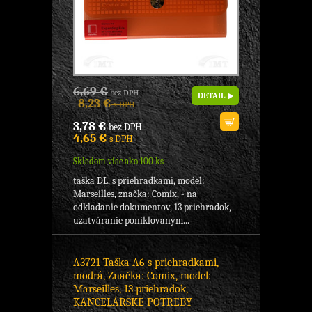
6,69 €
bez DPH
DETAIL
8,23 €
s DPH
3,78 €
bez DPH
4,65 €
s DPH
Skladom viac ako 100 ks
taška DL, s priehradkami, model:
Marseilles, značka: Comix, - na
odkladanie dokumentov, 13 priehradok, -
uzatváranie poniklovaným...
A3721 Taška A6 s priehradkami,
modrá, Značka: Comix, model:
Marseilles, 13 priehradok,
KANCELÁRSKE POTREBY