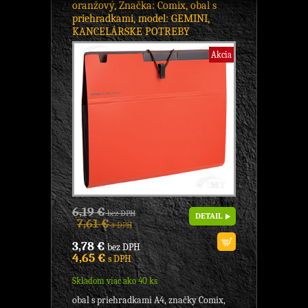
oranžový, Značka: Comix, obal s
priehradkami, model: GEMINI,
KANCELÁRSKE POTREBY
Akcia
6,19 €
bez DPH
DETAIL
7,61 €
s DPH
3,78 €
bez DPH
4,65 €
s DPH
Skladom viac ako 40 ks
obal s priehradkami A4, značky Comix,