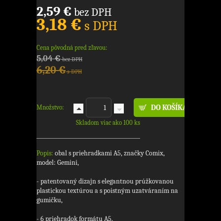
2,59 €
bez DPH
3,18 €
s DPH
Cena pôvodná pred zľavou:
5,04 €
bez DPH
6,20 €
s DPH
Množstvo:
Skladom viac ako 100 ks
Popis:
obal s priehradkami A5, značky Comix,
model: Gemini,
- patentovaný dizajn s elegantnou prúžkovanou
plastickou textúrou a s poistným uzatváraním na
gumičku,
- 6 priehradok formátu A5,