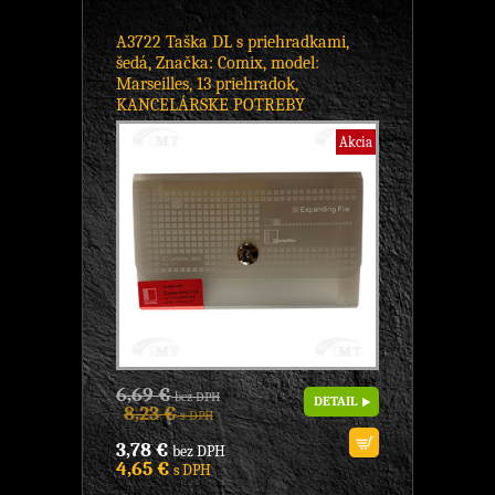
A3722 Taška DL s priehradkami,
šedá, Značka: Comix, model:
Marseilles, 13 priehradok,
KANCELÁRSKE POTREBY
Akcia
6,69 €
bez DPH
DETAIL
8,23 €
s DPH
3,78 €
bez DPH
4,65 €
s DPH