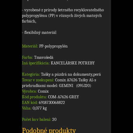
- vyrobené z prírody šetrného recyklovateľného
polypropylénu (PP) v rôznych živých matných
farbách,
- flexibilný materiál
Materiál:
PP-polypropylén
Farba:
Tmavošedá
Iná špecifikácia:
KANCELÁRSKE POTREBY
Kategória:
Tašky a púzdrá na dokumenty,perá
Tovar v zoskupení:
Comix A7626 Tašky A5 s
priehradkami model: GEMINI (095320)
Výrobca:
Comix
Kód produktu:
COM-A7626 GREY
EAN kód:
6918730068822
Váha:
0,077 kg
Počet ks v balení:
20
Podobné produkty