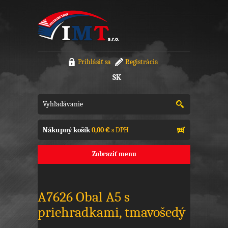
Prihlásiť sa
Registrácia
SK
Nákupný košík
0,00 €
s DPH
Zobraziť menu
A7626 Obal A5 s
priehradkami, tmavošedý