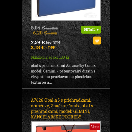
5,04 €
bez DPH
DETAIL
6,20 €
s DPH
2,59 €
bez DPH
3,18 €
s DPH
Skladom viac ako 100 ks
obal s priehradkami A5, značky Comix,
model: Gemini, - patentovaný dizajn s
elegantnou prúžkovanou plastickou
textúrou a...
A7626 Obal A5 s priehradkami,
oranžový, Značka: Comix, obal s
priehradkami, model: GEMINI,
KANCELÁRSKE POTREBY
Akcia