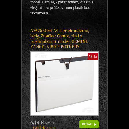
model: Gemini, - patentovaný dizajn s
elegantnou prúžkovanou plastickou
textúrou a...
A7625 Obal A4 s priehradkami,
biely, Značka: Comix, obal s
priehradkami, model: GEMINI,
KANCELÁRSKE POTREBY
Akcia
6,19 €
bez DPH
DETAIL
7,61 €
s DPH