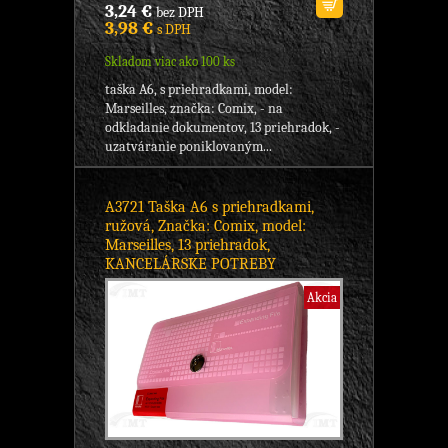
3,24 €
bez DPH
3,98 €
s DPH
Skladom viac ako 100 ks
taška A6, s priehradkami, model:
Marseilles, značka: Comix, - na
odkladanie dokumentov, 13 priehradok, -
uzatváranie poniklovaným...
A3721 Taška A6 s priehradkami,
ružová, Značka: Comix, model:
Marseilles, 13 priehradok,
KANCELÁRSKE POTREBY
Akcia