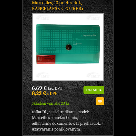
Marseilles, 13 priehradok,
KANCELÁRSKE POTREBY
6,69 €
bez DPH
DETAIL
8,23 €
s DPH
Skladom viac ako 20 ks
taška DL, s priehradkami, model:
Marseilles, značka: Comix, - na
odkladanie dokumentov, 13 priehradok, -
uzatváranie poniklovaným...