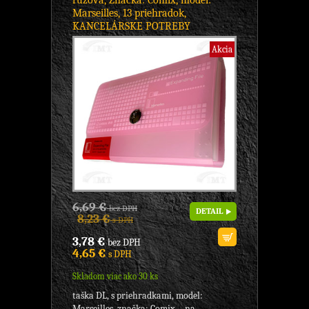
ružová, Značka: Comix, model:
Marseilles, 13 priehradok,
KANCELÁRSKE POTREBY
Akcia
6,69 €
bez DPH
DETAIL
8,23 €
s DPH
3,78 €
bez DPH
4,65 €
s DPH
Skladom viac ako 30 ks
taška DL, s priehradkami, model:
Marseilles, značka: Comix, - na