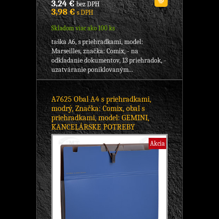
3,24 €
bez DPH
3,98 €
s DPH
Skladom viac ako 100 ks
taška A6, s priehradkami, model:
Marseilles, značka: Comix, - na
odkladanie dokumentov, 13 priehradok, -
uzatváranie poniklovaným...
A7625 Obal A4 s priehradkami,
modrý, Značka: Comix, obal s
priehradkami, model: GEMINI,
KANCELÁRSKE POTREBY
Akcia