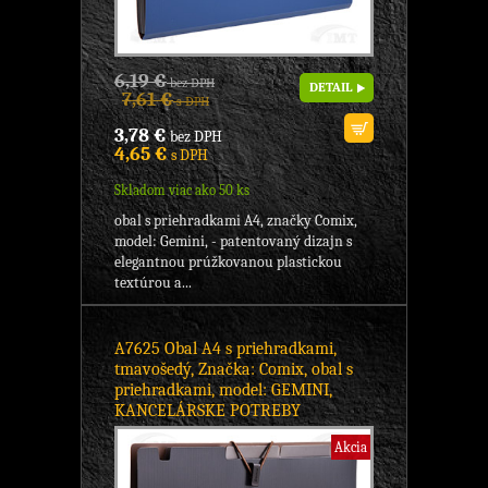
6,19 €
bez DPH
DETAIL
7,61 €
s DPH
3,78 €
bez DPH
4,65 €
s DPH
Skladom viac ako 50 ks
obal s priehradkami A4, značky Comix,
model: Gemini, - patentovaný dizajn s
elegantnou prúžkovanou plastickou
textúrou a...
A7625 Obal A4 s priehradkami,
tmavošedý, Značka: Comix, obal s
priehradkami, model: GEMINI,
KANCELÁRSKE POTREBY
Akcia