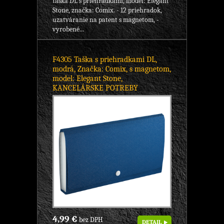
taška DL s priehradkami, model: Elegant
Stone, značka: Comix. - 12 priehradok,
uzatváranie na patent s magnetom, -
vyrobené...
F4305 Taška s priehradkami DL,
modrá, Značka: Comix, s magnetom,
model: Elegant Stone,
KANCELÁRSKE POTREBY
4,99 €
bez DPH
DETAIL