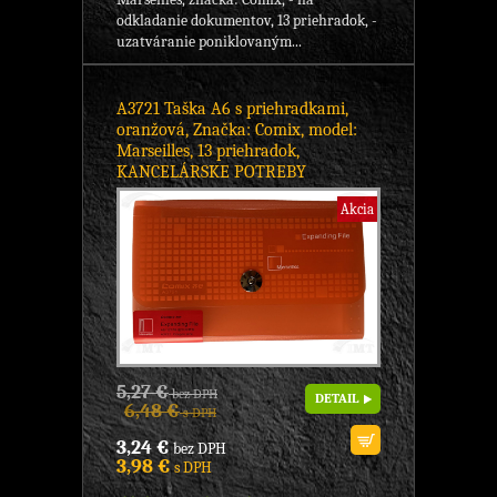
odkladanie dokumentov, 13 priehradok, -
uzatváranie poniklovaným...
A3721 Taška A6 s priehradkami,
oranžová, Značka: Comix, model:
Marseilles, 13 priehradok,
KANCELÁRSKE POTREBY
Akcia
5,27 €
bez DPH
DETAIL
6,48 €
s DPH
3,24 €
bez DPH
3,98 €
s DPH