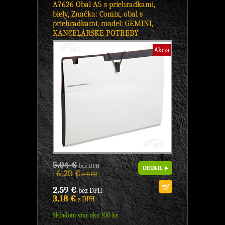
A7626 Obal A5 s priehradkami,
biely, Značka: Comix, obal s
priehradkami, model: GEMINI,
KANCELÁRSKE POTREBY
Akcia
5,04 €
bez DPH
DETAIL
6,20 €
s DPH
2,59 €
bez DPH
3,18 €
s DPH
Skladom viac ako 100 ks