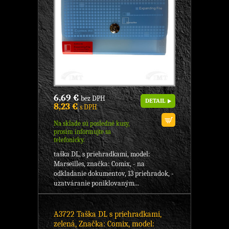
6,69 €
bez DPH
DETAIL
8,23 €
s DPH
Na sklade sú posledné kusy,
prosím informujte sa
telefonicky.
taška DL, s priehradkami, model:
Marseilles, značka: Comix, - na
odkladanie dokumentov, 13 priehradok, -
uzatváranie poniklovaným...
A3722 Taška DL s priehradkami,
zelená, Značka: Comix, model: