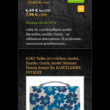
13,62 €
s DPH
6,49 €
bez DPH
7,98 €
s DPH
Skladom viac ako 40 ks
taška A4, s priehradkami, model:
Marseilles, značka: Comix, - na
odkladanie dokumentov, 13 priehradok, -
uzatváranie poniklovaným...
A1362 Taška A4 s rúčkou, modrá,
Značka: Comix, model: Summer
Flower, formát B4, KANCELÁRSKE
POTREBY