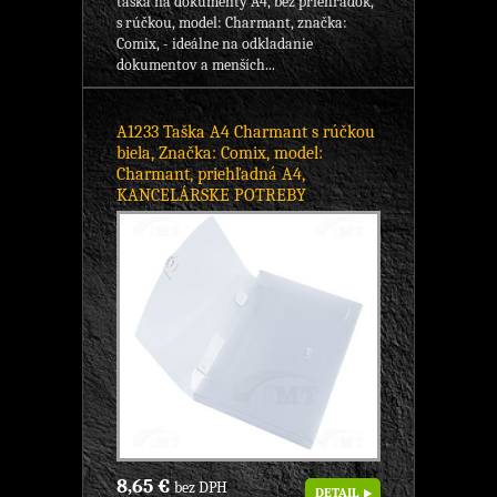
taška na dokumenty A4, bez priehradok,
s rúčkou, model: Charmant, značka:
Comix, - ideálne na odkladanie
dokumentov a menších...
A1233 Taška A4 Charmant s rúčkou
biela, Značka: Comix, model:
Charmant, priehľadná A4,
KANCELÁRSKE POTREBY
8,65 €
bez DPH
DETAIL