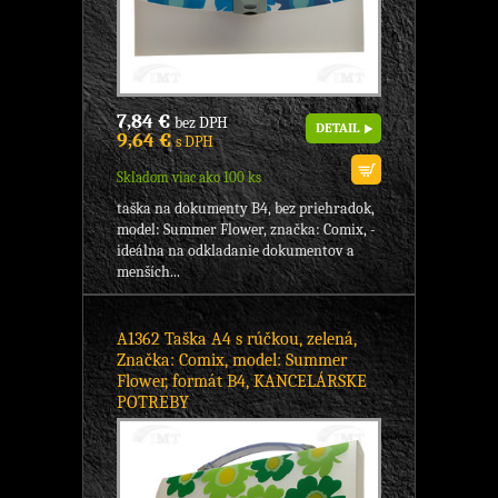
7,84 €
bez DPH
DETAIL
9,64 €
s DPH
Skladom viac ako 100 ks
taška na dokumenty B4, bez priehradok,
model: Summer Flower, značka: Comix, -
ideálna na odkladanie dokumentov a
menších...
A1362 Taška A4 s rúčkou, zelená,
Značka: Comix, model: Summer
Flower, formát B4, KANCELÁRSKE
POTREBY