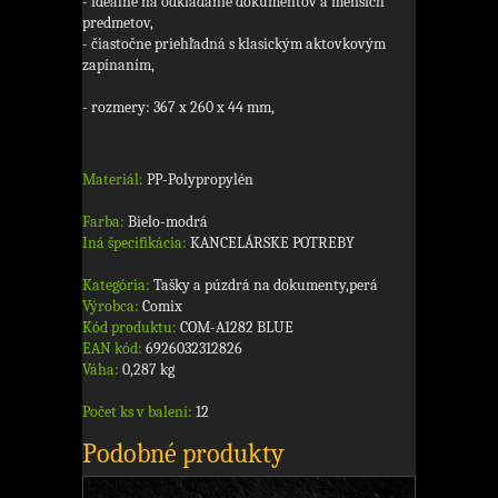
- ideálne na odkladanie dokumentov a menších
predmetov,
- čiastočne priehľadná s klasickým aktovkovým
zapínaním,
- rozmery: 367 x 260 x 44 mm,
Materiál:
PP-Polypropylén
Farba:
Bielo-modrá
Iná špecifikácia:
KANCELÁRSKE POTREBY
Kategória:
Tašky a púzdrá na dokumenty,perá
Výrobca:
Comix
Kód produktu:
COM-A1282 BLUE
EAN kód:
6926032312826
Váha:
0,287 kg
Počet ks v balení:
12
Podobné produkty