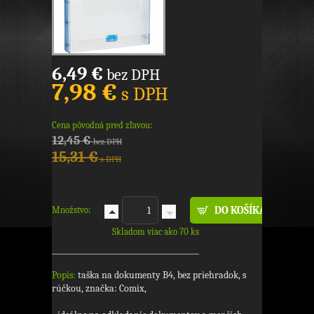
6,49 €
bez DPH
7,98 €
s DPH
Cena pôvodná pred zľavou:
12,45 €
bez DPH
15,31 €
s DPH
Množstvo:
Skladom viac ako 70 ks
Popis:
taška na dokumenty B4, bez priehradok, s
rúčkou, značka: Comix,