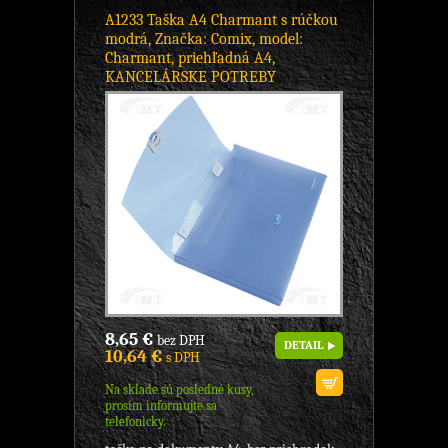
A1233 Taška A4 Charmant s rúčkou
modrá, Značka: Comix, model:
Charmant, priehľadná A4,
KANCELÁRSKE POTREBY
8,65 €
bez DPH
DETAIL
10,64 €
s DPH
Na sklade sú posledné kusy,
prosím informujte sa
telefonicky.