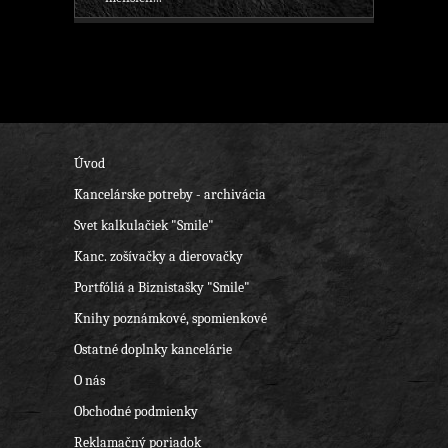
Úvod
Kancelárske potreby - archivácia
Svet kalkulačiek "Smile"
Kanc. zošívačky a dierovačky
Portfóliá a Biznistašky "Smile"
Knihy poznámkové, spomienkové
Ostatné doplnky kancelárie
O nás
Obchodné podmienky
Reklamačný poriadok