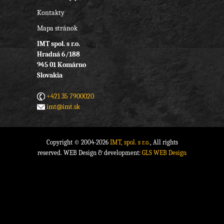
Kontakty
Mapa stránok
IMT spol. s r.o.
Hradná 6/188
945 01 Komárno
Slovakia
+421 35 7900020
imt@imt.sk
Copyright © 2004-2026
IMT, spol. s r.o.
, All rights
reserved. WEB Design & development:
GLS WEB Design