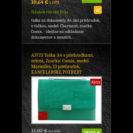
10,64 €
s DPH
Skladom viac ako 20 ks
taška na dokumenty A4, bez priehradok,
s rúčkou, model: Charmant, značka:
Comix, - ideálne na odkladanie
dokumentov a menších...
A3723 Taška A4 s priehradkami,
zelená, Značka: Comix, model:
Marseilles, 13 priehradok,
KANCELÁRSKE POTREBY
Akcia
11,07 €
bez DPH
DETAIL