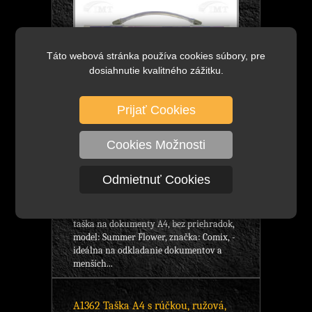
Táto webová stránka používa cookies súbory, pre
dosiahnutie kvalitného zážitku.
Prijať Cookies
Cookies Možnosti
7,84 €
bez DPH
DETAIL
Odmietnuť Cookies
9,64 €
s DPH
Skladom viac ako 100 ks
taška na dokumenty A4, bez priehradok,
model: Summer Flower, značka: Comix, -
ideálna na odkladanie dokumentov a
menších...
A1362 Taška A4 s rúčkou, ružová,