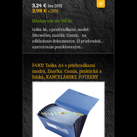
3,24 €
bez DPH
3,98 €
s DPH
Skladom viac ako 100 ks
taška A6, s priehradkami, model:
Marseilles, značka: Comix, - na
odkladanie dokumentov, 13 priehradok, -
uzatváranie poniklovaným...
F4302 Taška A4 s priehradkami
modrá, Značka: Comix, praktická a
ľahká, KANCELÁRSKE POTREBY