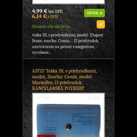
4,99 €
bez DPH
DETAIL
6,14 €
s DPH
Skladom viac ako 60 ks
taška DL s priehradkami, model: Elegant
Stone, značka: Comix. - 12 priehradok,
uzatváranie na patent s magnetom, -
vyrobené...
A3722 Taška DL s priehradkami,
modrá, Značka: Comix, model:
Marseilles, 13 priehradok,
KANCELÁRSKE POTREBY