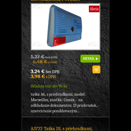
Akcia
5,27 €
bez DPH
DETAIL
6,48 €
s DPH
3,24 €
bez DPH
3,98 €
s DPH
Skladom viac ako 90 ks
taška A6, s priehradkami, model:
Marseilles, značka: Comix, - na
odkladanie dokumentov, 13 priehradok, -
uzatváranie poniklovaným...
A3722 Taška DL s priehradkami,