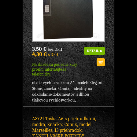
3,50 €
bez DPH
DETAIL
4,30 €
s DPH
Na sklade sú posledné kusy,
prosím informujte sa
telefonicky.
obal s rýchlosvorkou A4, model: Elegant
Stone, značka: Comix, - ideálny na
odkladanie dokumentov, s dlhou
tlakovou rýchlosvorkou, ...
A3721 Taška A6 s priehradkami,
modrá, Značka: Comix, model:
Marseilles, 13 priehradok,
KANCELÁRSKE POTREBY