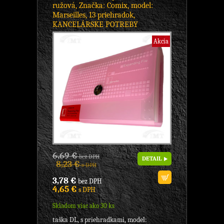
ružová, Značka: Comix, model:
Marseilles, 13 priehradok,
KANCELÁRSKE POTREBY
Akcia
6,69 €
bez DPH
DETAIL
8,23 €
s DPH
3,78 €
bez DPH
4,65 €
s DPH
Skladom viac ako 30 ks
taška DL, s priehradkami, model: