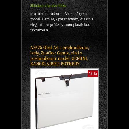
Skladom viac ako 40 ks
obal s priehradkami A4, značky Comix,
model: Gemini, - patentovaný dizajn s
elegantnou prúžkovanou plastickou
textúrou a...
A7625 Obal A4 s priehradkami,
biely, Značka: Comix, obal s
priehradkami, model: GEMINI,
KANCELÁRSKE POTREBY
Akcia