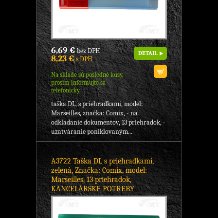
6,69 €
bez DPH
DETAIL
8,23 €
s DPH
Na sklade sú posledné kusy,
prosím informujte sa
telefonicky.
taška DL, s priehradkami, model:
Marseilles, značka: Comix, - na
odkladanie dokumentov, 13 priehradok, -
uzatváranie poniklovaným...
A3722 Taška DL s priehradkami,
zelená, Značka: Comix, model:
Marseilles, 13 priehradok,
KANCELÁRSKE POTREBY