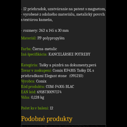
- 12 priehradok, uzatváranie na patent s magnetom,
- vyrobené z odolného materiálu, metalický povrch
s textúrou kameňa,
- rozmery: 262 x 145 x 30 mm
Materiál:
PP-polypropylén
Farba:
Čierna-metalic
Iná špecifikácia:
KANCELÁRSKE POTREBY
Kategória:
Tašky a púzdrá na dokumenty,perá
Tovar v zoskupení:
Comix KF4305 Tašky DL s
priehradkami Elegant stone (095210)
Výrobca:
Comix
Kód produktu:
COM-F4305 BLAC
EAN kód:
6918730097174
Váha:
0,128 kg
Počet ks v balení:
12
Podobné produkty