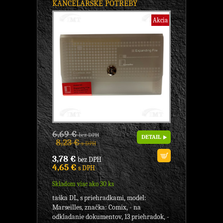
KANCELÁRSKE POTREBY
Akcia
6,69 €
bez DPH
DETAIL
8,23 €
s DPH
3,78 €
bez DPH
4,65 €
s DPH
Skladom viac ako 30 ks
taška DL, s priehradkami, model:
Marseilles, značka: Comix, - na
odkladanie dokumentov, 13 priehradok, -