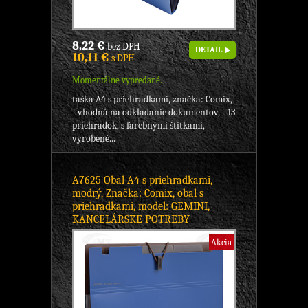
8,22 €
bez DPH
DETAIL
10,11 €
s DPH
Momentálne vypredané.
taška A4 s priehradkami, značka: Comix,
- vhodná na odkladanie dokumentov, - 13
priehradok, s farebnými štítkami, -
vyrobené...
A7625 Obal A4 s priehradkami,
modrý, Značka: Comix, obal s
priehradkami, model: GEMINI,
KANCELÁRSKE POTREBY
Akcia