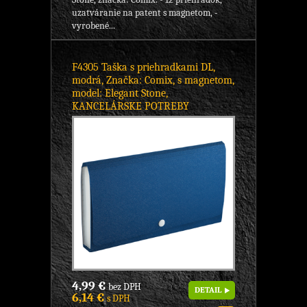
uzatváranie na patent s magnetom, -
vyrobené...
F4305 Taška s priehradkami DL,
modrá, Značka: Comix, s magnetom,
model: Elegant Stone,
KANCELÁRSKE POTREBY
4,99 €
bez DPH
DETAIL
6,14 €
s DPH