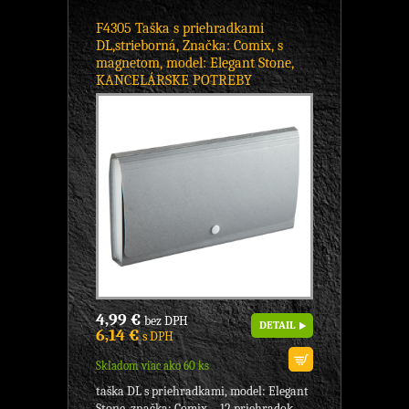
F4305 Taška s priehradkami
DL,strieborná, Značka: Comix, s
magnetom, model: Elegant Stone,
KANCELÁRSKE POTREBY
4,99 €
bez DPH
DETAIL
6,14 €
s DPH
Skladom viac ako 60 ks
taška DL s priehradkami, model: Elegant
Stone, značka: Comix. - 12 priehradok,