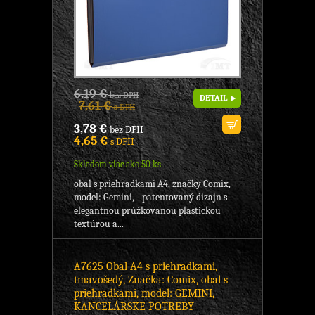
6,19 €
bez DPH
DETAIL
7,61 €
s DPH
3,78 €
bez DPH
4,65 €
s DPH
Skladom viac ako 50 ks
obal s priehradkami A4, značky Comix,
model: Gemini, - patentovaný dizajn s
elegantnou prúžkovanou plastickou
textúrou a...
A7625 Obal A4 s priehradkami,
tmavošedý, Značka: Comix, obal s
priehradkami, model: GEMINI,
KANCELÁRSKE POTREBY