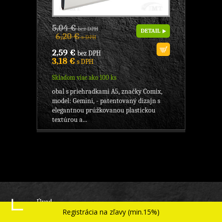
5,04 €
bez DPH
DETAIL
6,20 €
s DPH
2,59 €
bez DPH
3,18 €
s DPH
Skladom viac ako 100 ks
obal s priehradkami A5, značky Comix,
model: Gemini, - patentovaný dizajn s
elegantnou prúžkovanou plastickou
textúrou a...
Úvod
Registrácia na zľavy (min.15%)
Kancelárske potreby - archivácia