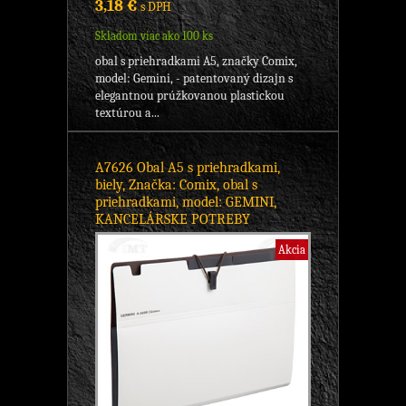
3,18 €
s DPH
Skladom viac ako 100 ks
obal s priehradkami A5, značky Comix,
model: Gemini, - patentovaný dizajn s
elegantnou prúžkovanou plastickou
textúrou a...
A7626 Obal A5 s priehradkami,
biely, Značka: Comix, obal s
priehradkami, model: GEMINI,
KANCELÁRSKE POTREBY
Akcia