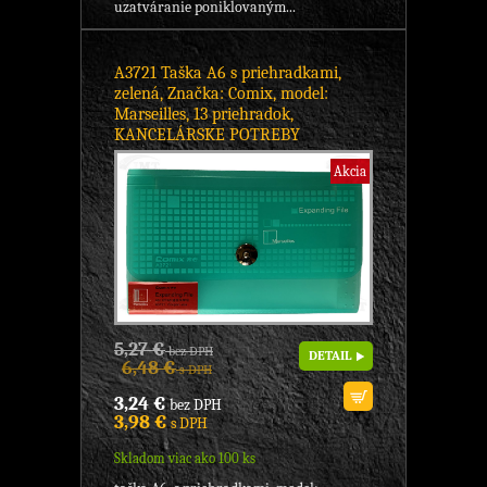
uzatváranie poniklovaným...
A3721 Taška A6 s priehradkami,
zelená, Značka: Comix, model:
Marseilles, 13 priehradok,
KANCELÁRSKE POTREBY
Akcia
5,27 €
bez DPH
DETAIL
6,48 €
s DPH
3,24 €
bez DPH
3,98 €
s DPH
Skladom viac ako 100 ks