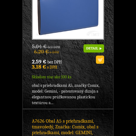
5,04 €
bez DPH
DETAIL
6,20 €
s DPH
2,59 €
bez DPH
3,18 €
s DPH
Skladom viac ako 100 ks
obal s priehradkami A5, značky Comix,
model: Gemini, - patentovaný dizajn s
elegantnou prúžkovanou plastickou
textúrou a...
A7626 Obal A5 s priehradkami,
tmavošedý, Značka: Comix, obal s
priehradkami, model: GEMINI,