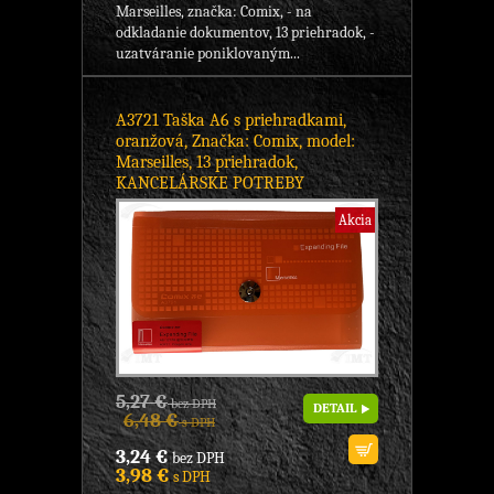
Marseilles, značka: Comix, - na
odkladanie dokumentov, 13 priehradok, -
uzatváranie poniklovaným...
A3721 Taška A6 s priehradkami,
oranžová, Značka: Comix, model:
Marseilles, 13 priehradok,
KANCELÁRSKE POTREBY
Akcia
5,27 €
bez DPH
DETAIL
6,48 €
s DPH
3,24 €
bez DPH
3,98 €
s DPH