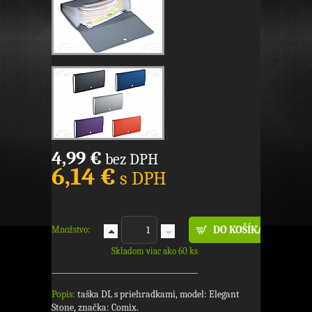
4,99 €
bez DPH
6,14 €
s DPH
Množstvo:
Skladom viac ako 60 ks
Popis:
taška DL s priehradkami, model: Elegant
Stone, značka: Comix.