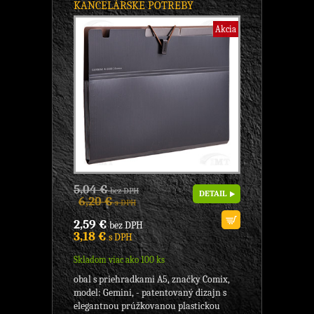
KANCELÁRSKE POTREBY
Akcia
5,04 €
bez DPH
DETAIL
6,20 €
s DPH
2,59 €
bez DPH
3,18 €
s DPH
Skladom viac ako 100 ks
obal s priehradkami A5, značky Comix,
model: Gemini, - patentovaný dizajn s
elegantnou prúžkovanou plastickou