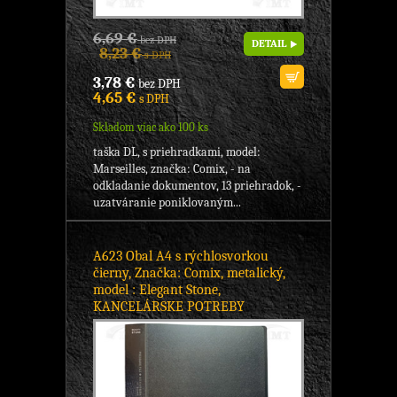
6,69 €
bez DPH
DETAIL
8,23 €
s DPH
3,78 €
bez DPH
4,65 €
s DPH
Skladom viac ako 100 ks
taška DL, s priehradkami, model:
Marseilles, značka: Comix, - na
odkladanie dokumentov, 13 priehradok, -
uzatváranie poniklovaným...
A623 Obal A4 s rýchlosvorkou
čierny, Značka: Comix, metalický,
model : Elegant Stone,
KANCELÁRSKE POTREBY