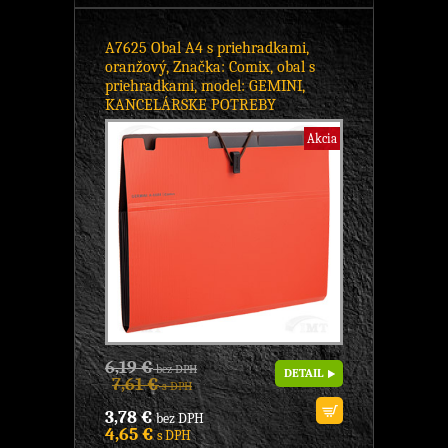
A7625 Obal A4 s priehradkami,
oranžový, Značka: Comix, obal s
priehradkami, model: GEMINI,
KANCELÁRSKE POTREBY
Akcia
6,19 €
bez DPH
DETAIL
7,61 €
s DPH
3,78 €
bez DPH
4,65 €
s DPH