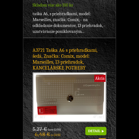
Skladom viac ako 100 ks
taška A6, s priehradkami, model:
Marseilles, značka: Comix, - na
odkladanie dokumentov, 13 priehradok, -
uzatváranie poniklovaným...
A3721 Taška A6 s priehradkami,
šedá, Značka: Comix, model:
Marseilles, 13 priehradok,
KANCELÁRSKE POTREBY
Akcia
5,27 €
bez DPH
DETAIL
6,48 €
s DPH