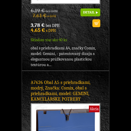
6,19 €
bez DPH
DETAIL
7,61 €
s DPH
3,78 €
bez DPH
4,65 €
s DPH
Skladom viac ako 40 ks
obal s priehradkami A4, značky Comix,
model: Gemini, - patentovaný dizajn s
elegantnou prúžkovanou plastickou
textúrou a...
A7626 Obal A5 s priehradkami,
modrý, Značka: Comix, obal s
priehradkami, model: GEMINI,
KANCELÁRSKE POTREBY
Akcia