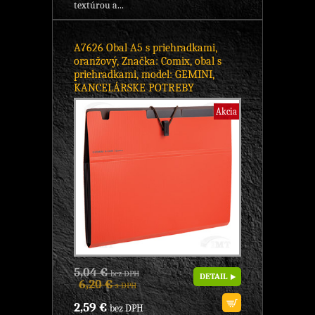
textúrou a...
A7626 Obal A5 s priehradkami,
oranžový, Značka: Comix, obal s
priehradkami, model: GEMINI,
KANCELÁRSKE POTREBY
Akcia
5,04 €
bez DPH
DETAIL
6,20 €
s DPH
2,59 €
bez DPH