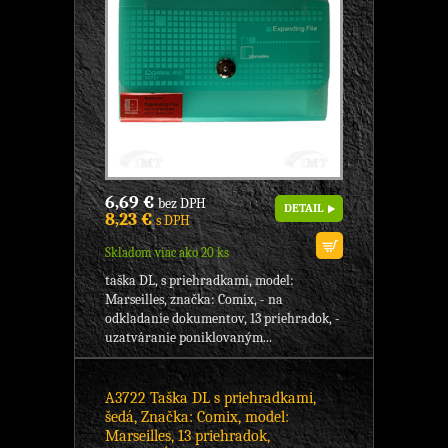
6,69 €
bez DPH
DETAIL
8,23 €
s DPH
Skladom viac ako 20 ks
taška DL, s priehradkami, model:
Marseilles, značka: Comix, - na
odkladanie dokumentov, 13 priehradok, -
uzatváranie poniklovaným...
A3722 Taška DL s priehradkami,
šedá, Značka: Comix, model:
Marseilles, 13 priehradok,