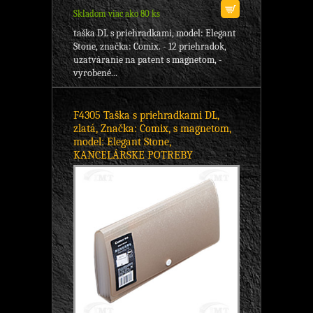
Skladom viac ako 80 ks
taška DL s priehradkami, model: Elegant
Stone, značka: Comix. - 12 priehradok,
uzatváranie na patent s magnetom, -
vyrobené...
F4305 Taška s priehradkami DL,
zlatá, Značka: Comix, s magnetom,
model: Elegant Stone,
KANCELÁRSKE POTREBY