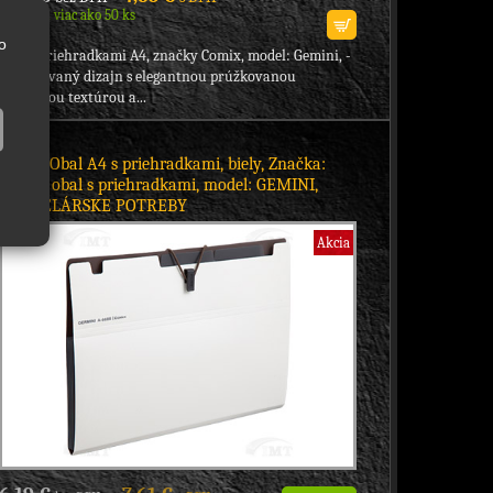
Skladom viac ako 50 ks
o
obal s priehradkami A4, značky Comix, model: Gemini, -
patentovaný dizajn s elegantnou prúžkovanou
plastickou textúrou a...
A7625 Obal A4 s priehradkami, biely, Značka:
Comix, obal s priehradkami, model: GEMINI,
KANCELÁRSKE POTREBY
Akcia