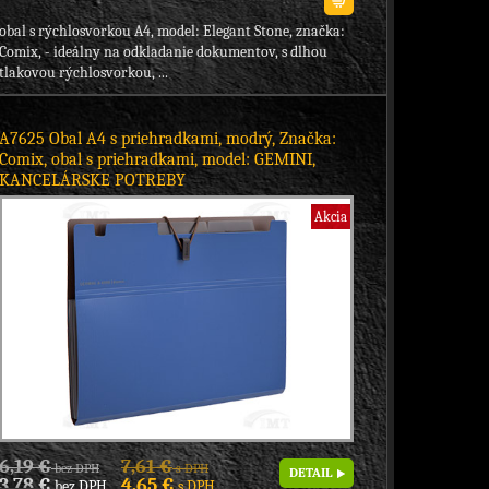
obal s rýchlosvorkou A4, model: Elegant Stone, značka:
Comix, - ideálny na odkladanie dokumentov, s dlhou
tlakovou rýchlosvorkou, ...
A7625 Obal A4 s priehradkami, modrý, Značka:
Comix, obal s priehradkami, model: GEMINI,
KANCELÁRSKE POTREBY
Akcia
6,19 €
7,61 €
bez DPH
s DPH
DETAIL
3,78 €
4,65 €
bez DPH
s DPH