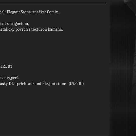
el: Elegant Stone, značka: Comix.
tent s magnetom,
metalický povrch s textúrou kameňa,
OTREBY
menty,perá
ašky DL s priehradkami Elegant stone (095210)