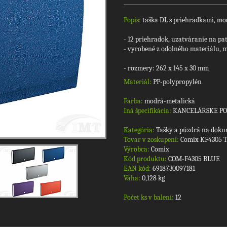
Popis:
taška DL s priehradkami, mod
- 12 priehradok, uzatváranie na pa
- vyrobené z odolného materiálu, 
- rozmery: 262 x 145 x 30 mm
Materiál:
PP-polypropylén
Farba:
modrá-metalická
Iná špecifikácia:
KANCELÁRSKE P
Kategória:
Tašky a púzdrá na doku
Tovar v zoskupení:
Comix KF4305 T
Výrobca:
Comix
Kód produktu:
COM-F4305 BLUE
EAN kód:
6918730097181
Váha:
0,128 kg
Počet ks v balení:
12