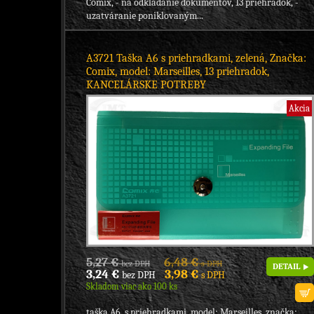
Comix, - na odkladanie dokumentov, 13 priehradok, -
uzatváranie poniklovaným...
A3721 Taška A6 s priehradkami, zelená, Značka:
Comix, model: Marseilles, 13 priehradok,
KANCELÁRSKE POTREBY
Akcia
5,27 €
6,48 €
bez DPH
s DPH
DETAIL
3,24 €
3,98 €
bez DPH
s DPH
Skladom viac ako 100 ks
taška A6, s priehradkami, model: Marseilles, značka: