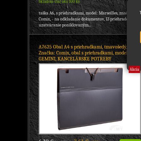
Skladom viac ako 100 ks
taška A6, s priehradkami, model: Marseilles, značka:
Comix, - na odkladanie dokumentov, 13 priehradok, -
uzatváranie poniklovaným...
A7625 Obal A4 s priehradkami, tmavošedý,
Značka: Comix, obal s priehradkami, model:
GEMINI, KANCELÁRSKE POTREBY
Akcia