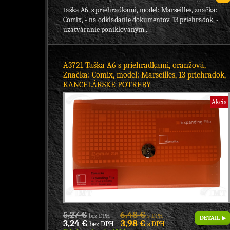
taška A6, s priehradkami, model: Marseilles, značka:
Comix, - na odkladanie dokumentov, 13 priehradok, -
uzatváranie poniklovaným...
A3721 Taška A6 s priehradkami, oranžová,
Značka: Comix, model: Marseilles, 13 priehradok,
KANCELÁRSKE POTREBY
Akcia
5,27 €
6,48 €
bez DPH
s DPH
DETAIL
3,24 €
3,98 €
bez DPH
s DPH