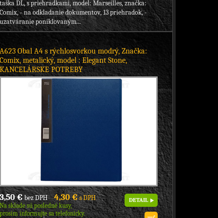
taška DL, s priehradkami, model: Marseilles, značka:
Comix, - na odkladanie dokumentov, 13 priehradok, -
uzatváranie poniklovaným...
A623 Obal A4 s rýchlosvorkou modrý, Značka:
Comix, metalický, model : Elegant Stone,
KANCELÁRSKE POTREBY
3,50 €
4,30 €
bez DPH
s DPH
DETAIL
Na sklade sú posledné kusy,
prosím informujte sa telefonicky.