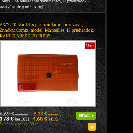
Comix, - na odkladanie dokumentov, 13 priehradok, -
uzatváranie poniklovaným...
A3722 Taška DL s priehradkami, oranžová,
Značka: Comix, model: Marseilles, 13 priehradok,
KANCELÁRSKE POTREBY
Akcia
6,69 €
8,23 €
bez DPH
s DPH
DETAIL
3,78 €
4,65 €
bez DPH
s DPH
Skladom viac ako 100 ks