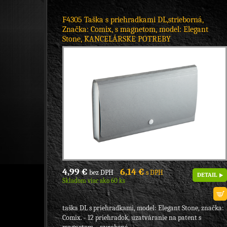
F4305 Taška s priehradkami DL,strieborná,
Značka: Comix, s magnetom, model: Elegant
Stone, KANCELÁRSKE POTREBY
4,99 €
6,14 €
bez DPH
s DPH
DETAIL
Skladom viac ako 60 ks
taška DL s priehradkami, model: Elegant Stone, značka:
Comix. - 12 priehradok, uzatváranie na patent s