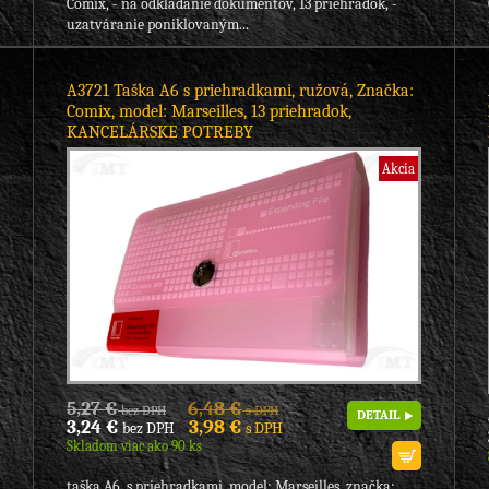
Comix, - na odkladanie dokumentov, 13 priehradok, -
uzatváranie poniklovaným...
A3721 Taška A6 s priehradkami, ružová, Značka:
Comix, model: Marseilles, 13 priehradok,
KANCELÁRSKE POTREBY
Akcia
5,27 €
6,48 €
bez DPH
s DPH
DETAIL
3,24 €
3,98 €
bez DPH
s DPH
Skladom viac ako 90 ks
taška A6, s priehradkami, model: Marseilles, značka: