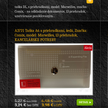
taška DL, s priehradkami, model: Marseilles, značka:
Comix, - na odkladanie dokumentov, 13 priehradok, -
uzatváranie poniklovaným...
A3721 Taška A6 s priehradkami, šedá, Značka:
Comix, model: Marseilles, 13 priehradok,
KANCELÁRSKE POTREBY
Akcia
5,27 €
6,48 €
bez DPH
s DPH
DETAIL
3,24 €
3,98 €
bez DPH
s DPH