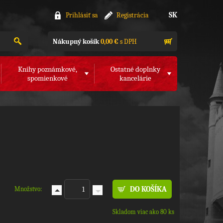
SK
Prihlásiť sa
Registrácia
Nákupný košík
0,00 €
s DPH
Knihy poznámkové,
Ostatné doplnky
spomienkové
kancelárie
Množstvo:
Skladom viac ako 80 ks