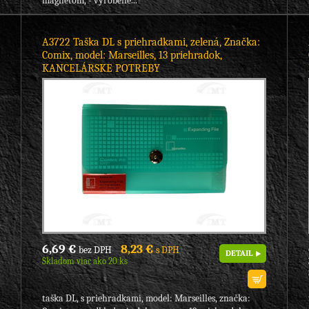
magnetom, - vyrobené...
A3722 Taška DL s priehradkami, zelená, Značka:
Comix, model: Marseilles, 13 priehradok,
KANCELÁRSKE POTREBY
6,69 €
8,23 €
bez DPH
s DPH
DETAIL
Skladom viac ako 20 ks
taška DL, s priehradkami, model: Marseilles, značka: