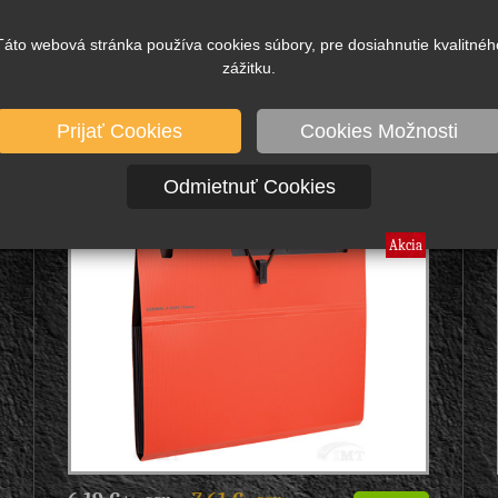
Skladom viac ako 100 ks
Táto webová stránka používa cookies súbory, pre dosiahnutie kvalitnéh
taška A6, s priehradkami, model: Marseilles, značka:
Comix, - na odkladanie dokumentov, 13 priehradok, -
zážitku.
uzatváranie poniklovaným...
Prijať Cookies
Cookies Možnosti
A7625 Obal A4 s priehradkami, oranžový,
Odmietnuť Cookies
Značka: Comix, obal s priehradkami, model:
GEMINI, KANCELÁRSKE POTREBY
Akcia