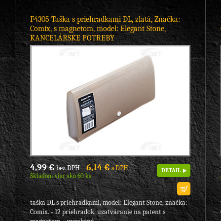
F4305 Taška s priehradkami DL, zlatá, Značka:
Comix, s magnetom, model: Elegant Stone,
KANCELÁRSKE POTREBY
4,99 €
6,14 €
bez DPH
s DPH
DETAIL
Skladom viac ako 60 ks
taška DL s priehradkami, model: Elegant Stone, značka:
Comix. - 12 priehradok, uzatváranie na patent s