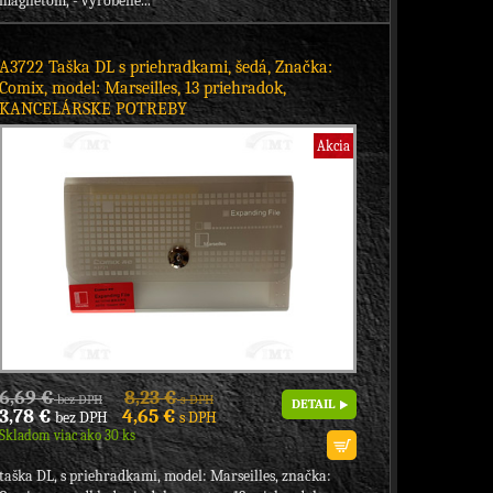
magnetom, - vyrobené...
A3722 Taška DL s priehradkami, šedá, Značka:
Comix, model: Marseilles, 13 priehradok,
KANCELÁRSKE POTREBY
Akcia
6,69 €
8,23 €
bez DPH
s DPH
DETAIL
3,78 €
4,65 €
bez DPH
s DPH
Skladom viac ako 30 ks
taška DL, s priehradkami, model: Marseilles, značka: