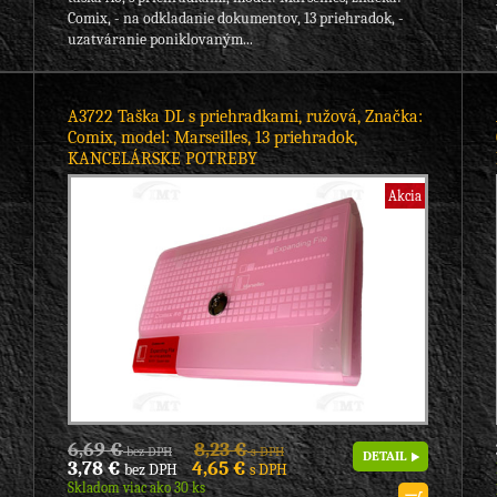
Comix, - na odkladanie dokumentov, 13 priehradok, -
uzatváranie poniklovaným...
A3722 Taška DL s priehradkami, ružová, Značka:
Comix, model: Marseilles, 13 priehradok,
KANCELÁRSKE POTREBY
Akcia
6,69 €
8,23 €
bez DPH
s DPH
DETAIL
3,78 €
4,65 €
bez DPH
s DPH
Skladom viac ako 30 ks