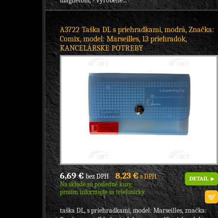
magnetom, - vyrobené...
A3722 Taška DL s priehradkami, modrá, Značka:
Comix, model: Marseilles, 13 priehradok,
KANCELÁRSKE POTREBY
6,69 €
8,23 €
bez DPH
s DPH
DETAIL
Na sklade sú posledné kusy,
prosím informujte sa telefonicky.
taška DL, s priehradkami, model: Marseilles, značka: