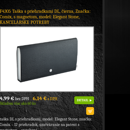
F4305 Taška s priehradkami DL, čierna, Značka:
Comix, s magnetom, model: Elegant Stone,
KANCELÁRSKE POTREBY
4,99 €
6,14 €
bez DPH
s DPH
DETAIL
Skladom viac ako 60 ks
taška DL s priehradkami, model: Elegant Stone, značka:
Comix. - 12 priehradok, uzatváranie na patent s