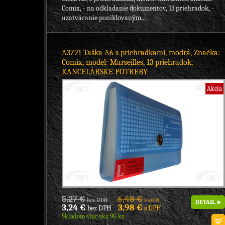
Comix, - na odkladanie dokumentov, 13 priehradok, -
uzatváranie poniklovaným...
A3721 Taška A6 s priehradkami, modrá, Značka:
Comix, model: Marseilles, 13 priehradok,
KANCELÁRSKE POTREBY
Akcia
5,27 €
6,48 €
bez DPH
s DPH
DETAIL
3,24 €
3,98 €
bez DPH
s DPH
Skladom viac ako 90 ks