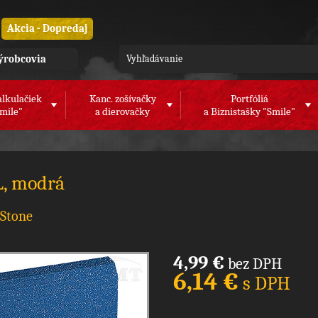
Akcia - Dopredaj
ýrobcovia
alkulačiek
Kanc. zošívačky
Portfóliá
mile"
a dierovačky
a Biznistašky "Smile"
L, modrá
 Stone
4,99 €
bez DPH
6,14 €
s DPH