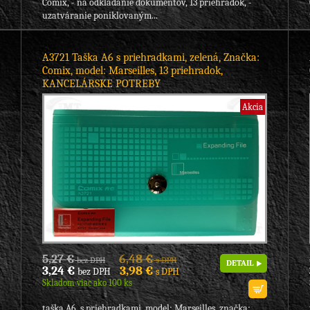
Comix, - na odkladanie dokumentov, 13 priehradok, -
uzatváranie poniklovaným...
A3721 Taška A6 s priehradkami, zelená, Značka:
Comix, model: Marseilles, 13 priehradok,
KANCELÁRSKE POTREBY
Akcia
5,27 €
6,48 €
bez DPH
s DPH
DETAIL
3,24 €
3,98 €
bez DPH
s DPH
Skladom viac ako 100 ks
taška A6, s priehradkami, model: Marseilles, značka: