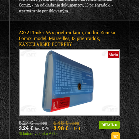
Comix, - na odkladanie dokumentov, 13 priehradok, -
uzatváranie poniklovaným...
A3721 Taška A6 s priehradkami, modrá, Značka:
Comix, model: Marseilles, 13 priehradok,
KANCELÁRSKE POTREBY
Akcia
5,27 €
6,48 €
bez DPH
s DPH
DETAIL
3,24 €
3,98 €
bez DPH
s DPH
Skladom viac ako 90 ks