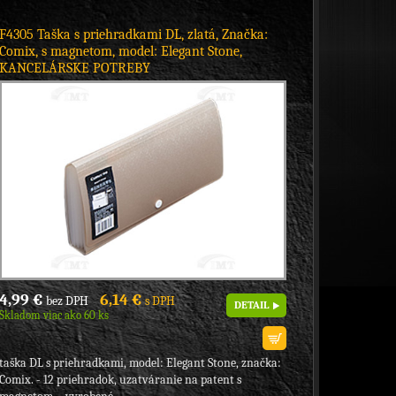
F4305 Taška s priehradkami DL, zlatá, Značka:
Comix, s magnetom, model: Elegant Stone,
KANCELÁRSKE POTREBY
4,99 €
6,14 €
bez DPH
s DPH
DETAIL
Skladom viac ako 60 ks
taška DL s priehradkami, model: Elegant Stone, značka:
Comix. - 12 priehradok, uzatváranie na patent s