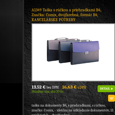
A1349 Taška s rúčkou a priehradkami B4,
Značka: Comix, dvojfarebná, formát B4,
KANCELÁRSKE POTREBY
13,52 €
16,63 €
bez DPH
s DPH
DETAIL
Skladom viac ako 20 ks
taška na dokumenty B4, s priehradkami, s rúčkou,
značka: Comix, - ideálna na odkladanie dokumentov, 13