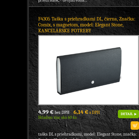
priehradok, - dvojfarebná...
F4305 Taška s priehradkami DL, čierna, Značka:
Comix, s magnetom, model: Elegant Stone,
KANCELÁRSKE POTREBY
4,99 €
6,14 €
bez DPH
s DPH
DETAIL
Skladom viac ako 60 ks
taška DL s priehradkami, model: Elegant Stone, značka: