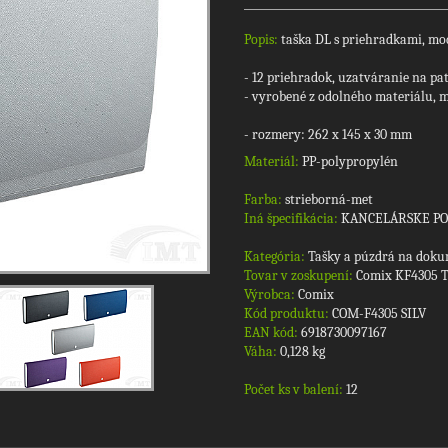
Popis:
taška DL s priehradkami, mod
- 12 priehradok, uzatváranie na pa
- vyrobené z odolného materiálu, 
- rozmery: 262 x 145 x 30 mm
Materiál:
PP-polypropylén
Farba:
strieborná-met
Iná špecifikácia:
KANCELÁRSKE P
Kategória:
Tašky a púzdrá na doku
Tovar v zoskupení:
Comix KF4305 T
Výrobca:
Comix
Kód produktu:
COM-F4305 SILV
EAN kód:
6918730097167
Váha:
0,128 kg
Počet ks v balení:
12