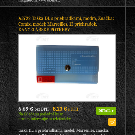
magnetom, - vyrobené...
A3722 Taška DL s priehradkami, modrá, Značka:
Comix, model: Marseilles, 13 priehradok,
KANCELÁRSKE POTREBY
6,69 €
8,23 €
bez DPH
s DPH
DETAIL
Na sklade sú posledné kusy,
prosím informujte sa telefonicky.
taška DL, s priehradkami, model: Marseilles, značka: