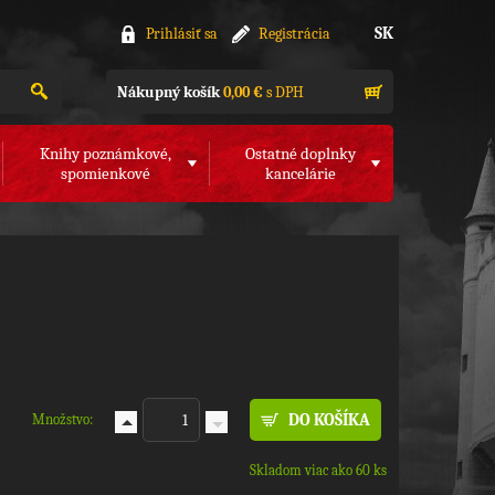
SK
Prihlásiť sa
Registrácia
Nákupný košík
0,00 €
s DPH
Knihy poznámkové,
Ostatné doplnky
spomienkové
kancelárie
Množstvo:
Skladom viac ako 60 ks