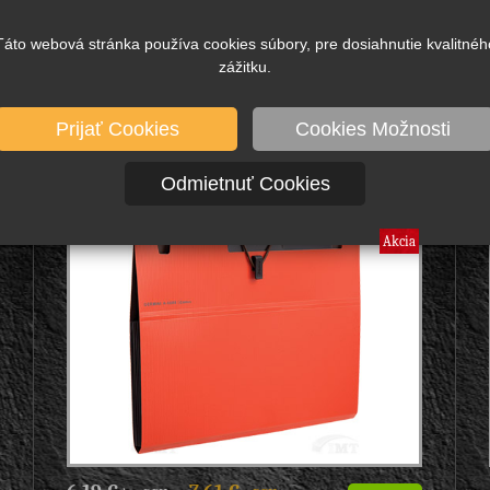
Skladom viac ako 100 ks
Táto webová stránka používa cookies súbory, pre dosiahnutie kvalitnéh
taška A6, s priehradkami, model: Marseilles, značka:
Comix, - na odkladanie dokumentov, 13 priehradok, -
zážitku.
uzatváranie poniklovaným...
Prijať Cookies
Cookies Možnosti
A7625 Obal A4 s priehradkami, oranžový,
Odmietnuť Cookies
Značka: Comix, obal s priehradkami, model:
GEMINI, KANCELÁRSKE POTREBY
Akcia