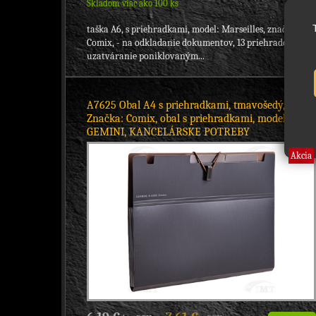
Skladom viac ako 100 ks
taška A6, s priehradkami, model: Marseilles, značka:
Comix, - na odkladanie dokumentov, 13 priehradok, -
uzatváranie poniklovaným...
A7625 Obal A4 s priehradkami, tmavošedý,
Značka: Comix, obal s priehradkami, model:
GEMINI, KANCELÁRSKE POTREBY
Akcia