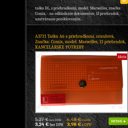
taška DL, s priehradkami, model: Marseilles, značka:
Comix, - na odkladanie dokumentov, 13 priehradok, -
uzatváranie poniklovaným...
A3721 Taška A6 s priehradkami, oranžová,
Značka: Comix, model: Marseilles, 13 priehradok,
KANCELÁRSKE POTREBY
Akcia
5,27 €
6,48 €
bez DPH
s DPH
DETAIL
3,24 €
3,98 €
bez DPH
s DPH