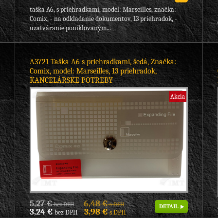
taška A6, s priehradkami, model: Marseilles, značka:
Comix, - na odkladanie dokumentov, 13 priehradok, -
uzatváranie poniklovaným...
A3721 Taška A6 s priehradkami, šedá, Značka:
Comix, model: Marseilles, 13 priehradok,
KANCELÁRSKE POTREBY
Akcia
5,27 €
6,48 €
bez DPH
s DPH
DETAIL
3,24 €
3,98 €
bez DPH
s DPH