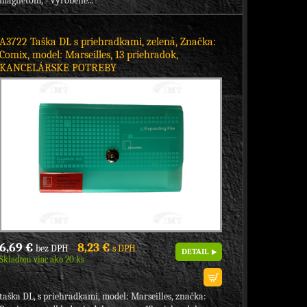
magnetom, - vyrobené...
A3722 Taška DL s priehradkami, zelená, Značka:
Comix, model: Marseilles, 13 priehradok,
KANCELÁRSKE POTREBY
6,69 €
8,23 €
bez DPH
s DPH
DETAIL
Skladom viac ako 20 ks
taška DL, s priehradkami, model: Marseilles, značka: