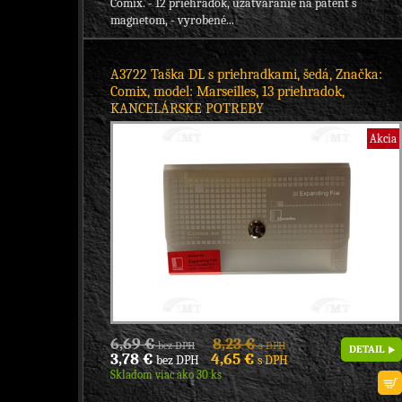
Comix. - 12 priehradok, uzatváranie na patent s
magnetom, - vyrobené...
A3722 Taška DL s priehradkami, šedá, Značka:
Comix, model: Marseilles, 13 priehradok,
KANCELÁRSKE POTREBY
Akcia
6,69 €
8,23 €
bez DPH
s DPH
DETAIL
3,78 €
4,65 €
bez DPH
s DPH
Skladom viac ako 30 ks