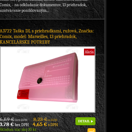
Comix, - na odkladanie dokumentov, 13 priehradok, -
uzatváranie poniklovaným...
A3722 Taška DL s priehradkami, ružová, Značka:
Comix, model: Marseilles, 13 priehradok,
KANCELÁRSKE POTREBY
Akcia
6,69 €
8,23 €
bez DPH
s DPH
DETAIL
3,78 €
4,65 €
bez DPH
s DPH
Skladom viac ako 30 ks