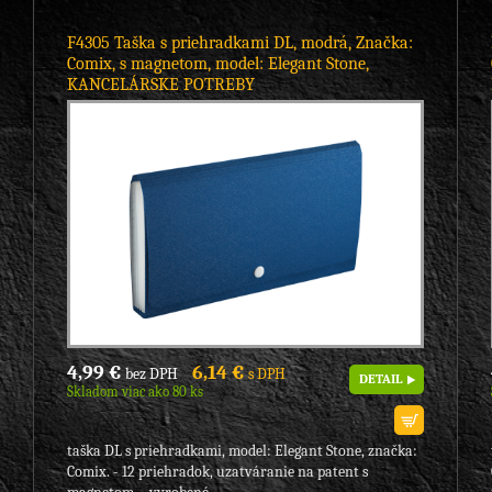
F4305 Taška s priehradkami DL, modrá, Značka:
Comix, s magnetom, model: Elegant Stone,
KANCELÁRSKE POTREBY
4,99 €
6,14 €
bez DPH
s DPH
DETAIL
Skladom viac ako 80 ks
taška DL s priehradkami, model: Elegant Stone, značka:
Comix. - 12 priehradok, uzatváranie na patent s