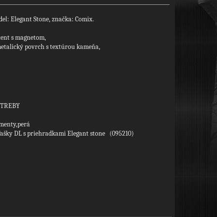
el: Elegant Stone, značka: Comix.
tent s magnetom,
metalický povrch s textúrou kameňa,
OTREBY
menty,perá
ašky DL s priehradkami Elegant stone (095210)