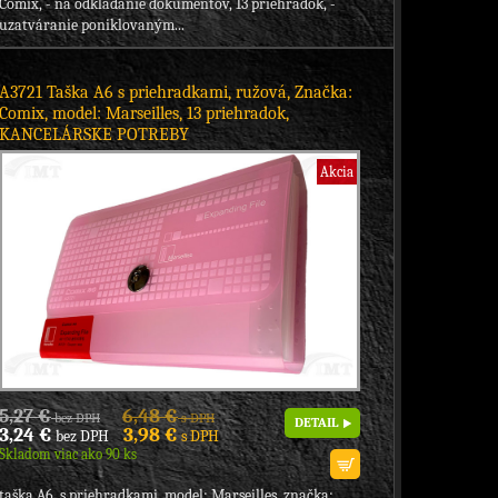
Comix, - na odkladanie dokumentov, 13 priehradok, -
uzatváranie poniklovaným...
A3721 Taška A6 s priehradkami, ružová, Značka:
Comix, model: Marseilles, 13 priehradok,
KANCELÁRSKE POTREBY
Akcia
5,27 €
6,48 €
bez DPH
s DPH
DETAIL
3,24 €
3,98 €
bez DPH
s DPH
Skladom viac ako 90 ks
taška A6, s priehradkami, model: Marseilles, značka: