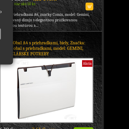
Skladom viac ako 50 ks
o
obal s priehradkami A4, značky Comix, model: Gemini, -
patentovaný dizajn s elegantnou prúžkovanou
plastickou textúrou a...
A7625 Obal A4 s priehradkami, biely, Značka:
Comix, obal s priehradkami, model: GEMINI,
KANCELÁRSKE POTREBY
Akcia