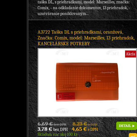
taška DL, s priehradkami, model: Marseilles, značka:
Comix, - na odkladanie dokumentov, 13 priehradok, -
uzatváranie poniklovaným...
A3722 Taška DL s priehradkami, oranžová,
Značka: Comix, model: Marseilles, 13 priehradok,
KANCELÁRSKE POTREBY
Akcia
6,69 €
8,23 €
bez DPH
s DPH
DETAIL
3,78 €
4,65 €
bez DPH
s DPH
Skladom viac ako 100 ks