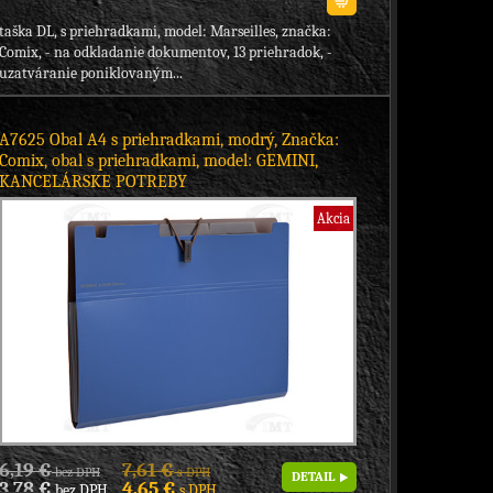
taška DL, s priehradkami, model: Marseilles, značka:
Comix, - na odkladanie dokumentov, 13 priehradok, -
uzatváranie poniklovaným...
A7625 Obal A4 s priehradkami, modrý, Značka:
Comix, obal s priehradkami, model: GEMINI,
KANCELÁRSKE POTREBY
Akcia
6,19 €
7,61 €
bez DPH
s DPH
DETAIL
3,78 €
4,65 €
bez DPH
s DPH