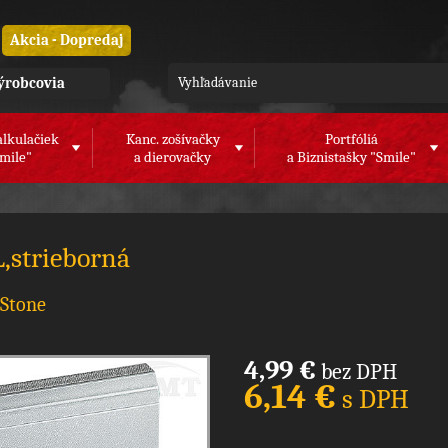
Akcia - Dopredaj
ýrobcovia
alkulačiek
Kanc. zošívačky
Portfóliá
mile"
a dierovačky
a Biznistašky "Smile"
,strieborná
 Stone
4,99 €
bez DPH
6,14 €
s DPH