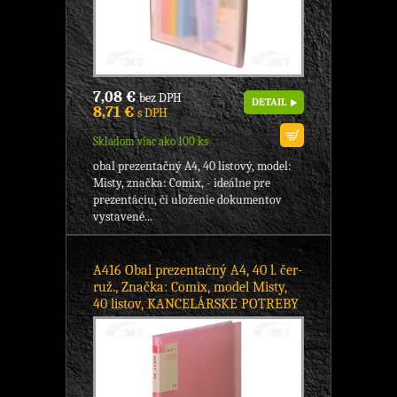
7,08 €
bez DPH
DETAIL
8,71 €
s DPH
Skladom viac ako 100 ks
obal prezentačný A4, 40 listový, model:
Misty, značka: Comix, - ideálne pre
prezentáciu, či uloženie dokumentov
vystavené...
A416 Obal prezentačný A4, 40 l. čer-
ruž., Značka: Comix, model Misty,
40 listov, KANCELÁRSKE POTREBY