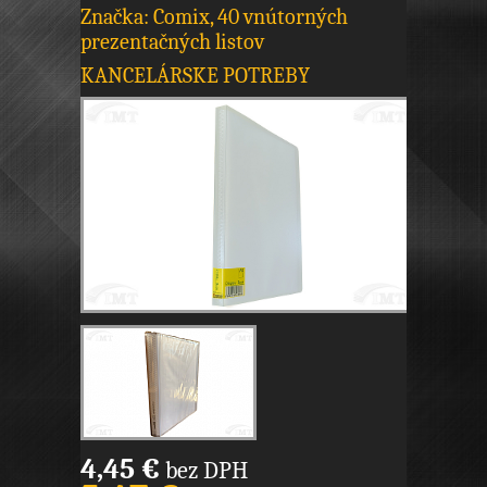
Značka: Comix, 40 vnútorných
prezentačných listov
KANCELÁRSKE POTREBY
4,45 €
bez DPH