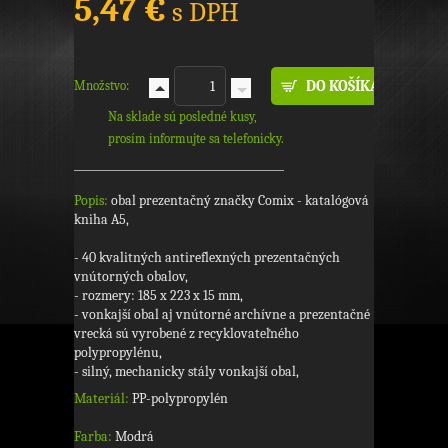
5,47 €
s DPH
Množstvo:
Na sklade sú posledné kusy,
prosím informujte sa telefonicky.
Popis:
obal prezentačný značky Comix - katalógová
kniha A5,
- 40 kvalitných antireflexných prezentačných
vnútorných obalov,
- rozmery: 185 x 223 x 15 mm,
- vonkajší obal aj vnútorné archívne a prezentačné
vrecká sú vyrobené z recyklovateľného
polypropylénu,
- silný, mechanicky stály vonkajší obal,
Materiál:
PP-polypropylén
Farba:
Modrá