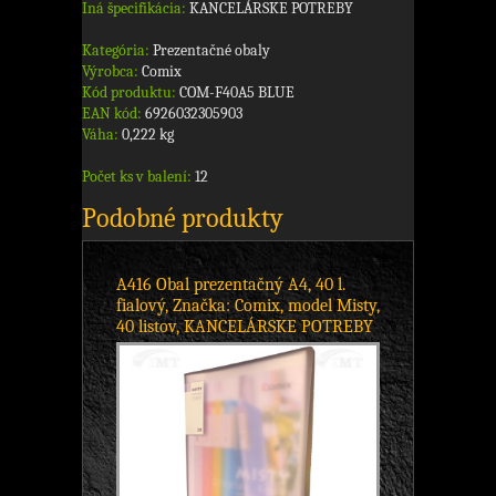
Iná špecifikácia:
KANCELÁRSKE POTREBY
Kategória:
Prezentačné obaly
Výrobca:
Comix
Kód produktu:
COM-F40A5 BLUE
EAN kód:
6926032305903
Váha:
0,222 kg
Počet ks v balení:
12
Podobné produkty
A416 Obal prezentačný A4, 40 l.
fialový, Značka: Comix, model Misty,
40 listov, KANCELÁRSKE POTREBY