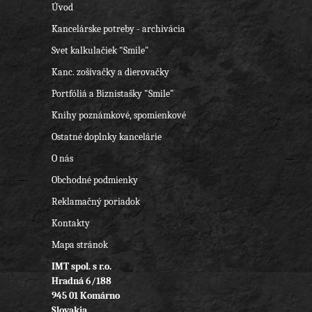
Úvod
Kancelárske potreby - archivácia
Svet kalkulačiek "Smile"
Kanc. zošívačky a dierovačky
Portfóliá a Biznistašky "Smile"
Knihy poznámkové, spomienkové
Ostatné doplnky kancelárie
O nás
Obchodné podmienky
Reklamačný poriadok
Kontakty
Mapa stránok
IMT spol. s r.o.
Hradná 6/188
945 01 Komárno
Slovakia