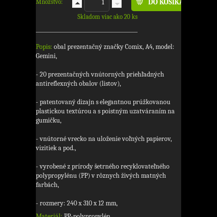
Množstvo:
Skladom viac ako 20 ks
Popis:
obal prezentačný značky Comix, A4, model:
Gemini,
- 20 prezentačných vnútorných priehľadných
antireflexných obalov (listov),
- patentovaný dizajn s elegantnou prúžkovanou
plastickou textúrou a s poistným uzatváraním na
gumičku,
- vnútorné vrecko na uloženie voľných papierov,
vizitiek a pod.,
- vyrobené z prírody šetrného recyklovateľného
polypropylénu (PP) v rôznych živých matných
farbách,
- rozmery: 240 x 310 x 12 mm,
Materiál:
PP-polypropylén