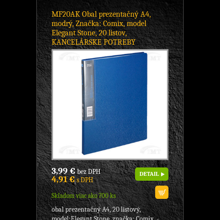
MF20AK Obal prezentačný A4,
modrý, Značka: Comix, model
Elegant Stone, 20 listov,
KANCELÁRSKE POTREBY
3,99 €
bez DPH
DETAIL
4,91 €
s DPH
Skladom viac ako 700 ks
obal prezentačný A4, 20 listový,
model:Elegant Stone, značka: Comix, -