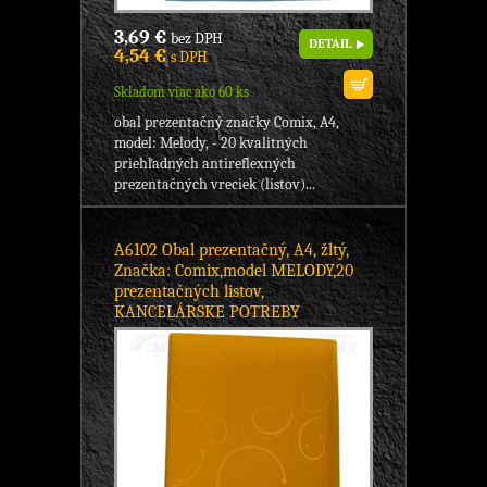
3,69 €
bez DPH
DETAIL
4,54 €
s DPH
Skladom viac ako 60 ks
obal prezentačný značky Comix, A4,
model: Melody, - 20 kvalitných
priehľadných antireflexných
prezentačných vreciek (listov)...
A6102 Obal prezentačný, A4, žltý,
Značka: Comix,model MELODY,20
prezentačných listov,
KANCELÁRSKE POTREBY