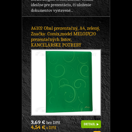
ideálne pre prezentáciu, či uloženie
dokumentov vystavené...
A6102 Obal prezentačný, A4, zelený,
Značka: Comix,model MELODY,20
prezentačných listov,
KANCELÁRSKE POTREBY
3,69 €
bez DPH
DETAIL
4,54 €
s DPH