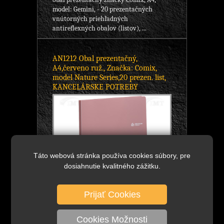
model: Gemini, - 20 prezentačných
vnútorných priehľadných
antireflexných obalov (listov), ...
AN1212 Obal prezentačný,
A4,červeno ruž., Značka: Comix,
model Nature Series,20 prezen. list,
KANCELÁRSKE POTREBY
Táto webová stránka používa cookies súbory, pre
dosiahnutie kvalitného zážitku.
Prijať Cookies
4,24 €
Cookies Možnosti
bez DPH
DETAIL