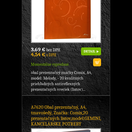
3,69 €
bez DPH
DETAIL
4,54 €
s DPH
Momentálne vypredané.
obal prezentačný značky Comix, A4,
model: Melody, - 20 kvalitných
priehľadných antireflexných
prezentačných vreciek (listov)...
A7620 Obal prezentačný, A4,
tmavošedý, Značka: Comix,20
prezentačných listov,model:GEMINI,
KANCELÁRSKE POTREBY