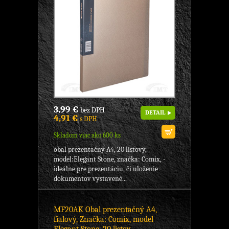
3,99 €
bez DPH
DETAIL
4,91 €
s DPH
Skladom viac ako 600 ks
obal prezentačný A4, 20 listový,
model:Elegant Stone, značka: Comix, -
ideálne pre prezentáciu, či uloženie
dokumentov vystavené...
MF20AK Obal prezentačný A4,
fialový, Značka: Comix, model