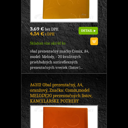
3,69 €
bez DPH
DETAIL
4,54 €
s DPH
Skladom viac ako 60 ks
obal prezentačný značky Comix, A4,
model: Melody, - 20 kvalitných
priehľadných antireflexných
prezentačných vreciek (listov)...
A6102 Obal prezentačný, A4,
oranžový, Značka: Comix,model
MELODY,20 prezentačných listov,
KANCELÁRSKE POTREBY