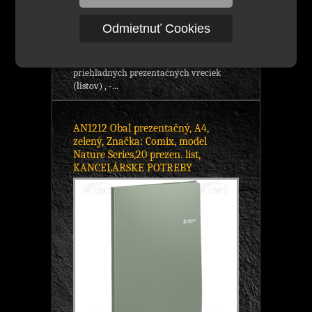
5,22 €
s DPH
Odmietnuť Cookies
Skladom viac ako 500 ks
obal prezentačný značky: Comix, A4,
model: Nature Series, - 20 kvalitných
priehľadných prezentačných vreciek
(listov) , -...
AN1212 Obal prezentačný, A4,
zelený, Značka: Comix, model
Nature Series,20 prezen. list,
KANCELÁRSKE POTREBY