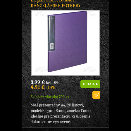
Elegant Stone, 20 listov,
KANCELÁRSKE POTREBY
3,99 €
bez DPH
DETAIL
4,91 €
s DPH
Skladom viac ako 700 ks
obal prezentačný A4, 20 listový,
model:Elegant Stone, značka: Comix, -
ideálne pre prezentáciu, či uloženie
dokumentov vystavené...