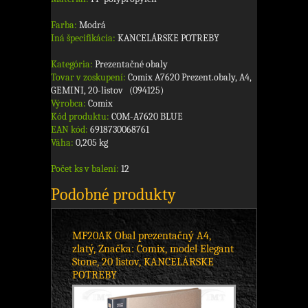
Farba:
Modrá
Iná špecifikácia:
KANCELÁRSKE POTREBY
Kategória:
Prezentačné obaly
Tovar v zoskupení:
Comix A7620 Prezent.obaly, A4,
GEMINI, 20-listov (094125)
Výrobca:
Comix
Kód produktu:
COM-A7620 BLUE
EAN kód:
6918730068761
Váha:
0,205 kg
Počet ks v balení:
12
Podobné produkty
MF20AK Obal prezentačný A4,
zlatý, Značka: Comix, model Elegant
Stone, 20 listov, KANCELÁRSKE
POTREBY