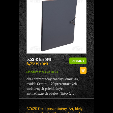
5,52 €
bez DPH
DETAIL
6,79 €
s DPH
Skladom viac ako 70 ks
obal prezentačný značky Comix, A4,
model: Gemini, - 20 prezentačných
vnútorných priehľadných
antireflexných obalov (listov), ...
A7620 Obal prezentačný, A4, biely,