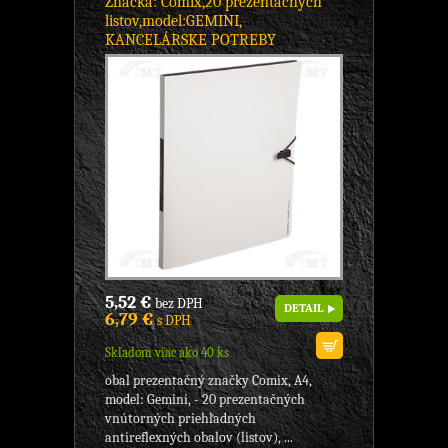
Značka: Comix,20 prezentačných
listov,model:GEMINI,
KANCELÁRSKE POTREBY
5,52 €
bez DPH
DETAIL
6,79 €
s DPH
Skladom viac ako 40 ks
obal prezentačný značky Comix, A4,
model: Gemini, - 20 prezentačných
vnútorných priehľadných
antireflexných obalov (listov), ...