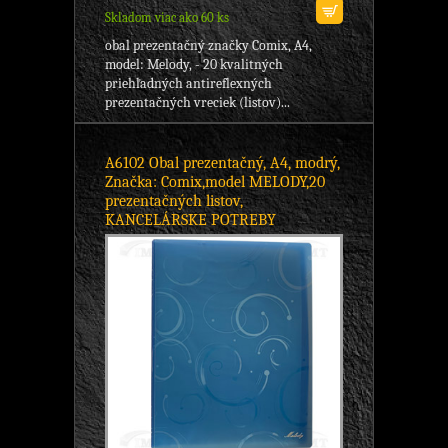
Skladom viac ako 60 ks
obal prezentačný značky Comix, A4,
model: Melody, - 20 kvalitných
priehľadných antireflexných
prezentačných vreciek (listov)...
A6102 Obal prezentačný, A4, modrý,
Značka: Comix,model MELODY,20
prezentačných listov,
KANCELÁRSKE POTREBY