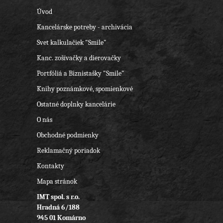
Úvod
Kancelárske potreby - archivácia
Svet kalkulačiek "Smile"
Kanc. zošívačky a dierovačky
Portfóliá a Biznistašky "Smile"
Knihy poznámkové, spomienkové
Ostatné doplnky kancelárie
O nás
Obchodné podmienky
Reklamačný poriadok
Kontakty
Mapa stránok
IMT spol. s r.o.
Hradná 6/188
945 01 Komárno