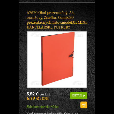
A7620 Obal prezentačný, A4,
oranžový, Značka: Comix,20
prezentačných listov,model:GEMINI,
KANCELÁRSKE POTREBY
5,52 €
bez DPH
DETAIL
6,79 €
s DPH
Skladom viac ako 40 ks
obal prezentačný značky Comix, A4,