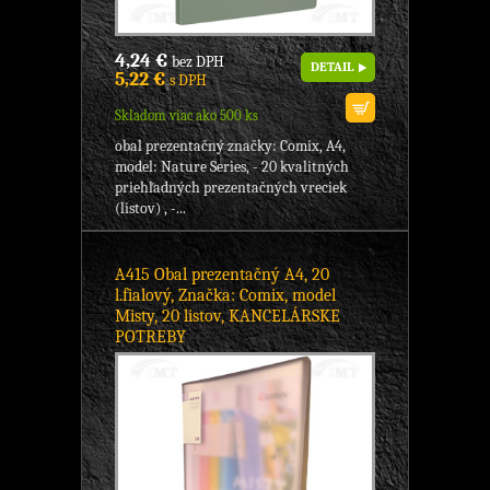
4,24 €
bez DPH
DETAIL
5,22 €
s DPH
Skladom viac ako 500 ks
obal prezentačný značky: Comix, A4,
model: Nature Series, - 20 kvalitných
priehľadných prezentačných vreciek
(listov) , -...
A415 Obal prezentačný A4, 20
l.fialový, Značka: Comix, model
Misty, 20 listov, KANCELÁRSKE
POTREBY