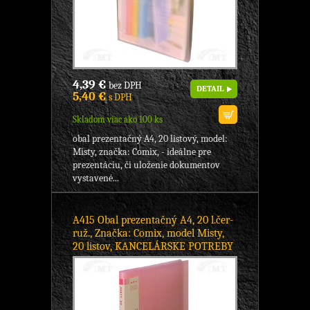
4,39 €
bez DPH
DETAIL
5,40 €
s DPH
Skladom viac ako 100 ks
obal prezentačný A4, 20 listový, model:
Misty, značka: Comix, - ideálne pre
prezentáciu, či uloženie dokumentov
vystavené...
A415 Obal prezentačný A4, 20 l.čer-
ruž., Značka: Comix, model Misty,
20 listov, KANCELÁRSKE POTREBY