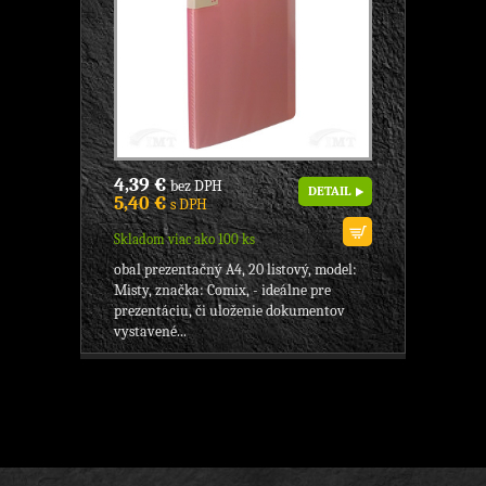
4,39 €
bez DPH
DETAIL
5,40 €
s DPH
Skladom viac ako 100 ks
obal prezentačný A4, 20 listový, model:
Misty, značka: Comix, - ideálne pre
prezentáciu, či uloženie dokumentov
vystavené...