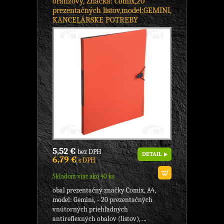
oranžový, Značka: Comix,20
prezentačných listov,model:GEMINI,
KANCELÁRSKE POTREBY
5,52 €
bez DPH
DETAIL
6,79 €
s DPH
Skladom viac ako 40 ks
obal prezentačný značky Comix, A4,
model: Gemini, - 20 prezentačných
vnútorných priehľadných
antireflexných obalov (listov), ...