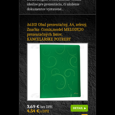
ideálne pre prezentáciu, či uloženie
dokumentov vystavené...
A6102 Obal prezentačný, A4, zelený,
Značka: Comix,model MELODY,20
prezentačných listov,
KANCELÁRSKE POTREBY
3,69 €
bez DPH
DETAIL
4,54 €
s DPH