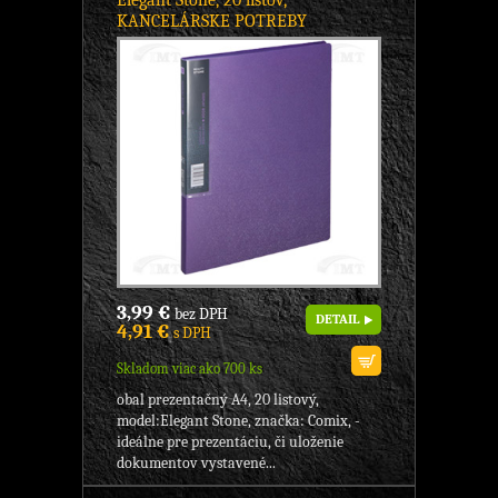
Elegant Stone, 20 listov,
KANCELÁRSKE POTREBY
3,99 €
bez DPH
DETAIL
4,91 €
s DPH
Skladom viac ako 700 ks
obal prezentačný A4, 20 listový,
model:Elegant Stone, značka: Comix, -
ideálne pre prezentáciu, či uloženie
dokumentov vystavené...