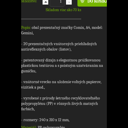
Množstvo:
Skladom viac ako 70 ks
Popis:
obal prezentačný značky Comix, A4, model:
Gemini,
- 20 prezentačných vnútorných priehľadných
antireflexných obalov (listov),
- patentovaný dizajn s elegantnou prúžkovanou
plastickou textúrou a s poistným uzatváraním na
gumičku,
- vnútorné vrecko na uloženie voľných papierov,
vizitiek a pod.,
- vyrobené z prírody šetrného recyklovateľného
polypropylénu (PP) v rôznych živých matných
farbách,
- rozmery: 240 x 310 x 12 mm,
Materiál:
PP-polypropylén