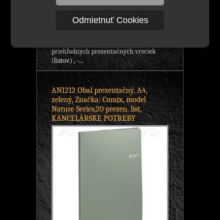
5,22 €
s DPH
Odmietnuť Cookies
Skladom viac ako 500 ks
obal prezentačný značky: Comix, A4,
model: Nature Series, - 20 kvalitných
priehľadných prezentačných vreciek
(listov) , -...
AN1212 Obal prezentačný, A4,
zelený, Značka: Comix, model
Nature Series,20 prezen. list,
KANCELÁRSKE POTREBY