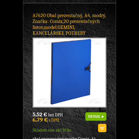
A7620 Obal prezentačný, A4, modrý,
Značka: Comix,20 prezentačných
listov,model:GEMINI,
KANCELÁRSKE POTREBY
5,52 €
bez DPH
DETAIL
6,79 €
s DPH
Skladom viac ako 20 ks
obal prezentačný značky Comix, A4,