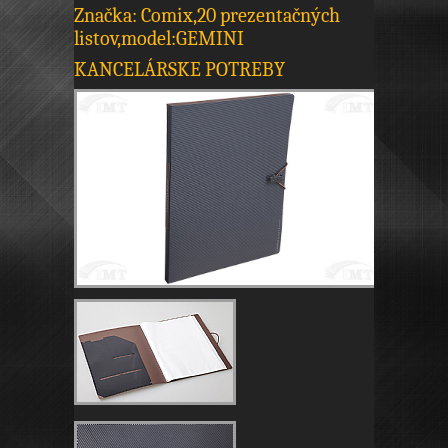
Značka: Comix,20 prezentačných
listov,model:GEMINI
KANCELÁRSKE POTREBY