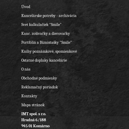
Úvod
Kancelárske potreby - archivácia
Svet kalkulačiek "Smile"
Kanc. zošívačky a dierovačky
Portfóliá a Biznistašky "Smile"
Knihy poznámkové, spomienkové
Ostatné doplnky kancelárie
O nás
Obchodné podmienky
Reklamačný poriadok
Kontakty
Mapa stránok
IMT spol. s r.o.
Hradná 6/188
945 01 Komárno