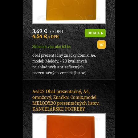
3,69 €
bez DPH
DETAIL
4,54 €
s DPH
Skladom viac ako 60 ks
obal prezentačný značky Comix, A4,
model: Melody, - 20 kvalitných
priehľadných antireflexných
prezentačných vreciek (listov)...
A6102 Obal prezentačný, A4,
oranžový, Značka: Comix,model
MELODY,20 prezentačných listov,
KANCELÁRSKE POTREBY