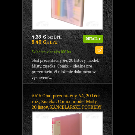
4,39 €
bez DPH
DETAIL
5,40 €
s DPH
Skladom viac ako 100 ks
obal prezentačný A4, 20 listový, model:
Misty, značka: Comix, - ideálne pre
prezentáciu, či uloženie dokumentov
vystavené...
A415 Obal prezentačný A4, 20 l.čer-
ruž., Značka: Comix, model Misty,
20 listov, KANCELÁRSKE POTREBY