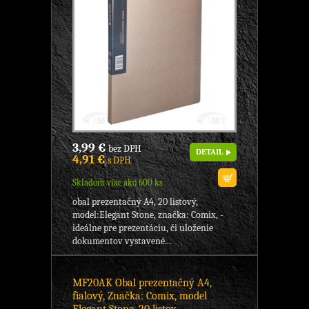
3,99 €
bez DPH
DETAIL
4,91 €
s DPH
Skladom viac ako 600 ks
obal prezentačný A4, 20 listový,
model:Elegant Stone, značka: Comix, -
ideálne pre prezentáciu, či uloženie
dokumentov vystavené...
MF20AK Obal prezentačný A4,
fialový, Značka: Comix, model