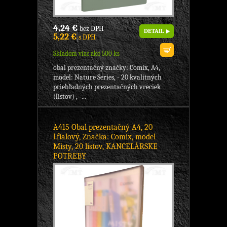
4,24 €
bez DPH
DETAIL
5,22 €
s DPH
Skladom viac ako 500 ks
obal prezentačný značky: Comix, A4,
model: Nature Series, - 20 kvalitných
priehľadných prezentačných vreciek
(listov) , -...
A415 Obal prezentačný A4, 20
l.fialový, Značka: Comix, model
Misty, 20 listov, KANCELÁRSKE
POTREBY