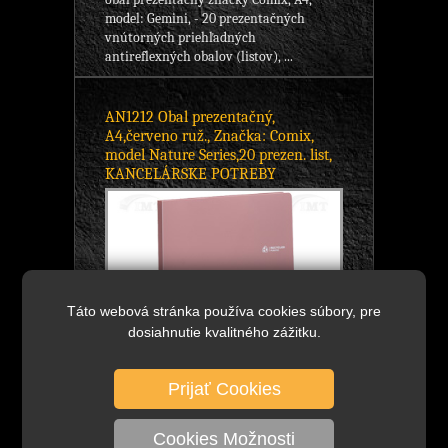
model: Gemini, - 20 prezentačných
vnútorných priehľadných
antireflexných obalov (listov), ...
AN1212 Obal prezentačný,
A4,červeno ruž., Značka: Comix,
model Nature Series,20 prezen. list,
KANCELÁRSKE POTREBY
Táto webová stránka používa cookies súbory, pre
dosiahnutie kvalitného zážitku.
Prijať Cookies
4,24 €
Cookies Možnosti
bez DPH
DETAIL