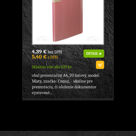
4,39 €
bez DPH
DETAIL
5,40 €
s DPH
Skladom viac ako 100 ks
obal prezentačný A4, 20 listový, model:
Misty, značka: Comix, - ideálne pre
prezentáciu, či uloženie dokumentov
vystavené...