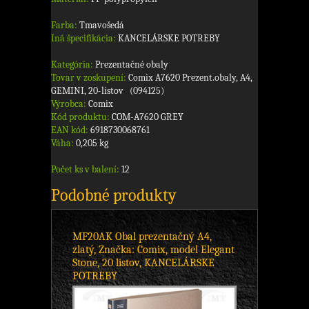
Farba:
Tmavošedá
Iná špecifikácia:
KANCELÁRSKE POTREBY
Kategória:
Prezentačné obaly
Tovar v zoskupení:
Comix A7620 Prezent.obaly, A4,
GEMINI, 20-listov (094125)
Výrobca:
Comix
Kód produktu:
COM-A7620 GREY
EAN kód:
6918730068761
Váha:
0,205 kg
Počet ks v balení:
12
Podobné produkty
MF20AK Obal prezentačný A4,
zlatý, Značka: Comix, model Elegant
Stone, 20 listov, KANCELÁRSKE
POTREBY