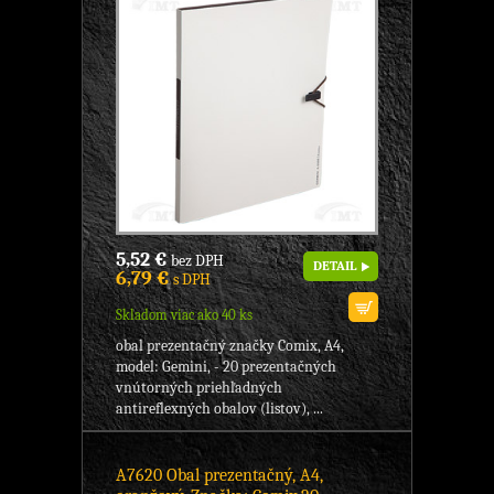
5,52 €
bez DPH
DETAIL
6,79 €
s DPH
Skladom viac ako 40 ks
obal prezentačný značky Comix, A4,
model: Gemini, - 20 prezentačných
vnútorných priehľadných
antireflexných obalov (listov), ...
A7620 Obal prezentačný, A4,