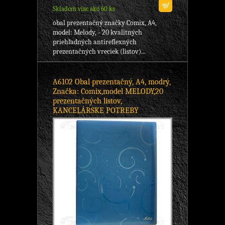
Skladom viac ako 60 ks
obal prezentačný značky Comix, A4,
model: Melody, - 20 kvalitných
priehľadných antireflexných
prezentačných vreciek (listov)...
A6102 Obal prezentačný, A4, modrý,
Značka: Comix,model MELODY,20
prezentačných listov,
KANCELÁRSKE POTREBY