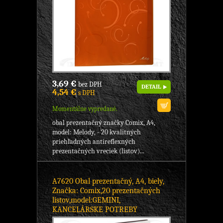
3,69 €
bez DPH
DETAIL
4,54 €
s DPH
Momentálne vypredané.
obal prezentačný značky Comix, A4,
model: Melody, - 20 kvalitných
priehľadných antireflexných
prezentačných vreciek (listov)...
A7620 Obal prezentačný, A4, biely,
Značka: Comix,20 prezentačných
listov,model:GEMINI,
KANCELÁRSKE POTREBY