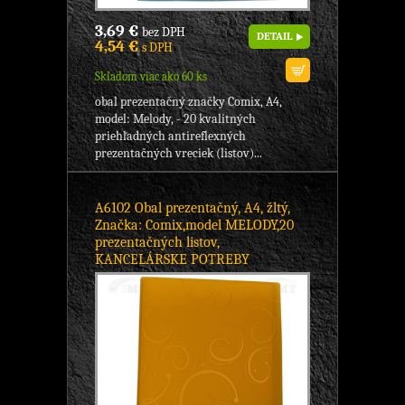
3,69 €
bez DPH
DETAIL
4,54 €
s DPH
Skladom viac ako 60 ks
obal prezentačný značky Comix, A4,
model: Melody, - 20 kvalitných
priehľadných antireflexných
prezentačných vreciek (listov)...
A6102 Obal prezentačný, A4, žltý,
Značka: Comix,model MELODY,20
prezentačných listov,
KANCELÁRSKE POTREBY