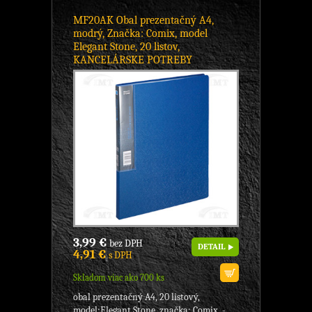
MF20AK Obal prezentačný A4,
modrý, Značka: Comix, model
Elegant Stone, 20 listov,
KANCELÁRSKE POTREBY
3,99 €
bez DPH
DETAIL
4,91 €
s DPH
Skladom viac ako 700 ks
obal prezentačný A4, 20 listový,
model:Elegant Stone, značka: Comix, -