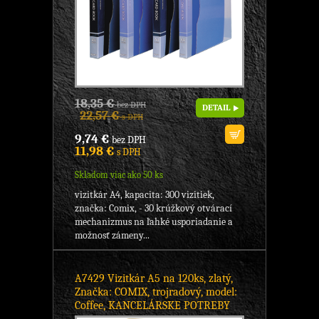
18,35 €
bez DPH
DETAIL
22,57 €
s DPH
9,74 €
bez DPH
11,98 €
s DPH
Skladom viac ako 50 ks
vizitkár A4, kapacita: 300 vizitiek,
značka: Comix, - 30 krúžkový otvárací
mechanizmus na ľahké usporiadanie a
možnosť zámeny...
A7429 Vizitkár A5 na 120ks, zlatý,
Značka: COMIX, trojradový, model:
Coffee, KANCELÁRSKE POTREBY