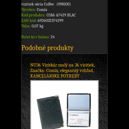
vizitiek-séria Coffee (098100)
Výrobca:
Comix
Kód produktu:
COM-A7429 BLAC
EAN kód:
6926032374299
Váha:
0,07 kg
Počet ks v balení:
24
Podobné produkty
NU36 Vizitkár malý na 36 vizitiek,
Značka: Comix, elegantný vzhľad,
KANCELÁRSKE POTREBY