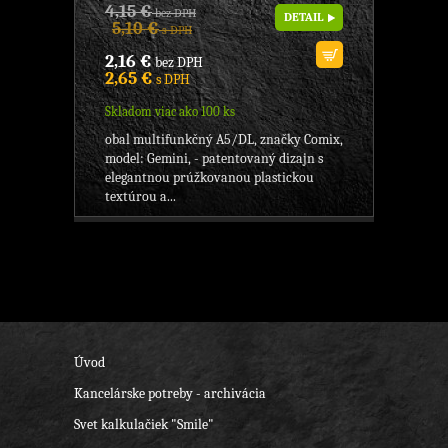
4,15 €
bez DPH
DETAIL
5,10 €
s DPH
2,16 €
bez DPH
2,65 €
s DPH
Skladom viac ako 100 ks
obal multifunkčný A5/DL, značky Comix,
model: Gemini, - patentovaný dizajn s
elegantnou prúžkovanou plastickou
textúrou a...
Úvod
Kancelárske potreby - archivácia
Svet kalkulačiek "Smile"