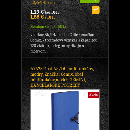
2,64 €
s DPH
1,29 €
bez DPH
1,58 €
s DPH
Skladom viac ako 50 ks
vizitkár A5/DL, model: Coffee, značka:
Comix, - trojradový vizitkár s kapacitou
120 vizitiek, - elegantný dizajn s
motívom...
A7623 Obal A5/DL multifunkčný,
modrý, Značka: Comix, obal
miltifunkčný,model: GEMINI,
KANCELÁRSKE POTREBY
Akcia