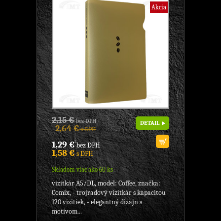
Akcia
2,15 €
bez DPH
DETAIL
2,64 €
s DPH
1,29 €
bez DPH
1,58 €
s DPH
Skladom viac ako 60 ks
vizitkár A5/DL, model: Coffee, značka:
Comix, - trojradový vizitkár s kapacitou
120 vizitiek, - elegantný dizajn s
motívom...