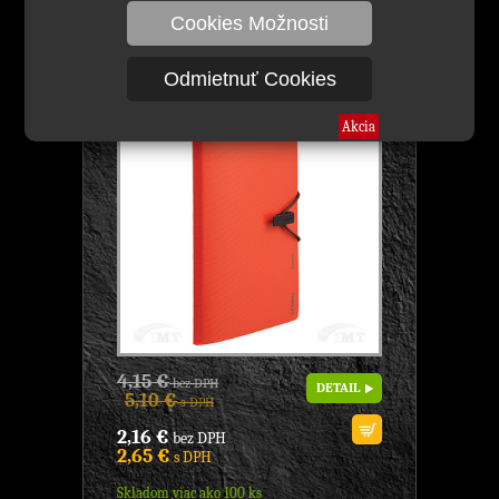
Cookies Možnosti
A7623 Obal A5/DL multifunkčný,
oranžový, Značka: Comix, obal
miltifunkčný,model: GEMINI,
Odmietnuť Cookies
KANCELÁRSKE POTREBY
Akcia
4,15 €
bez DPH
DETAIL
5,10 €
s DPH
2,16 €
bez DPH
2,65 €
s DPH
Skladom viac ako 100 ks