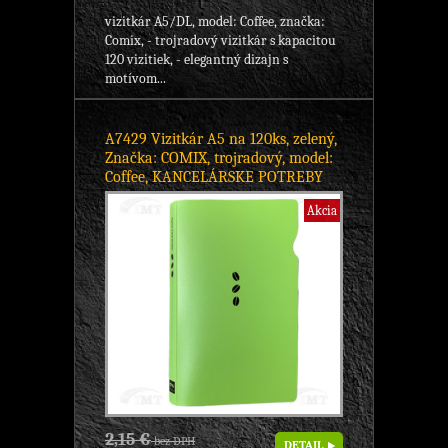
vizitkár A5/DL, model: Coffee, značka:
Comix, - trojradový vizitkár s kapacitou
120 vizitiek, - elegantný dizajn s
motívom...
A7429 Vizitkár A5 na 120ks, zelený,
Značka: COMIX, trojradový, model:
Coffee, KANCELÁRSKE POTREBY
Akcia
2,15 €
bez DPH
DETAIL