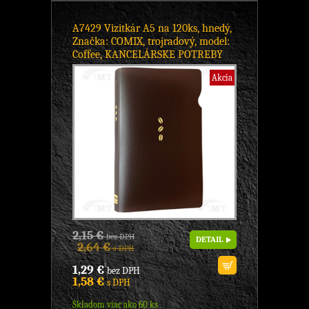
A7429 Vizitkár A5 na 120ks, hnedý,
Značka: COMIX, trojradový, model:
Coffee, KANCELÁRSKE POTREBY
Akcia
2,15 €
bez DPH
DETAIL
2,64 €
s DPH
1,29 €
bez DPH
1,58 €
s DPH
Skladom viac ako 60 ks