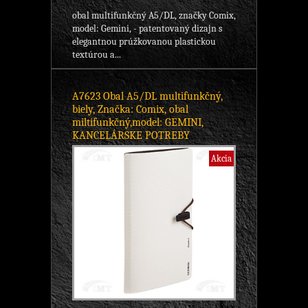
obal multifunkčný A5/DL, značky Comix,
model: Gemini, - patentovaný dizajn s
elegantnou prúžkovanou plastickou
textúrou a...
A7623 Obal A5/DL multifunkčný,
biely, Značka: Comix, obal
miltifunkčný,model: GEMINI,
KANCELÁRSKE POTREBY
Akcia