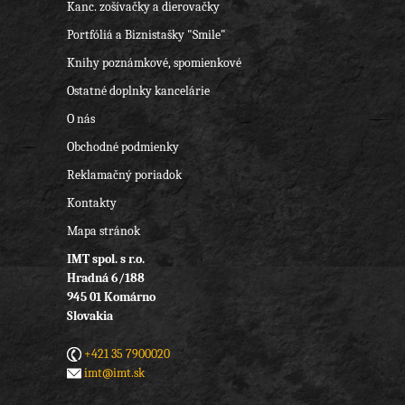
Kanc. zošívačky a dierovačky
Portfóliá a Biznistašky "Smile"
Knihy poznámkové, spomienkové
Ostatné doplnky kancelárie
O nás
Obchodné podmienky
Reklamačný poriadok
Kontakty
Mapa stránok
IMT spol. s r.o.
Hradná 6/188
945 01 Komárno
Slovakia
+421 35 7900020
imt@imt.sk