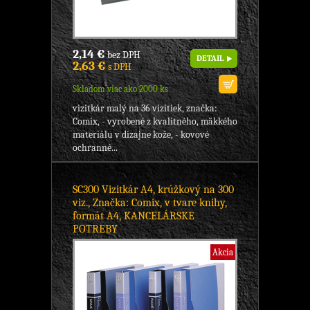
2,14 €
bez DPH
DETAIL
2,63 €
s DPH
Skladom viac ako 2000 ks
vizitkár malý na 36 vizitiek, značka:
Comix, - vyrobené z kvalitného, mäkkého
materiálu v dizajne kože, - kovové
ochranné...
SC300 Vizitkár A4, krúžkový na 300
viz., Značka: Comix, v tvare knihy,
formát A4, KANCELÁRSKE
POTREBY
Akcia