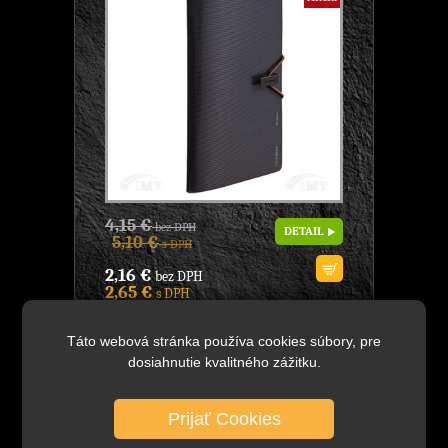
4,15 €
bez DPH
DETAIL
5,10 €
s DPH
2,16 €
bez DPH
2,65 €
s DPH
Skladom viac ako 100 ks
Táto webová stránka používa cookies súbory, pre
obal multifunkčný A5/DL, značky Comix,
dosiahnutie kvalitného zážitku.
model: Gemini, - patentovaný dizajn s
elegantnou prúžkovanou plastickou
textúrou a...
Prijať Cookies