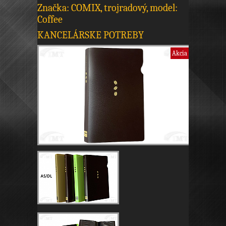
Značka: COMIX, trojradový, model:
Coffee
KANCELÁRSKE POTREBY
Akcia