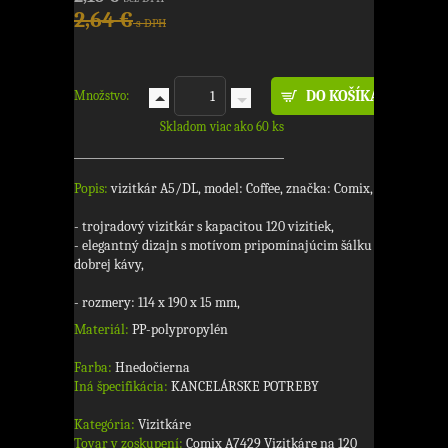
2,64 €
s DPH
Množstvo:
Skladom viac ako 60 ks
Popis:
vizitkár A5/DL, model: Coffee, značka: Comix,
- trojradový vizitkár s kapacitou 120 vizitiek,
- elegantný dizajn s motívom pripomínajúcim šálku
dobrej kávy,
- rozmery: 114 x 190 x 15 mm,
Materiál:
PP-polypropylén
Farba:
Hnedočierna
Iná špecifikácia:
KANCELÁRSKE POTREBY
Kategória:
Vizitkáre
Tovar v zoskupení:
Comix A7429 Vizitkáre na 120