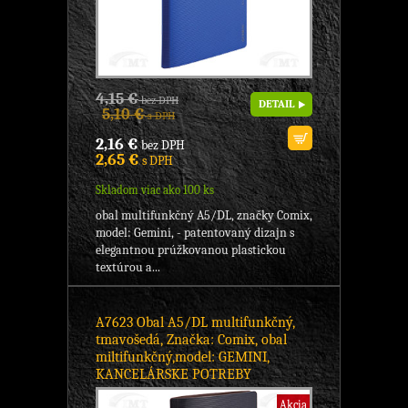
4,15 €
bez DPH
DETAIL
5,10 €
s DPH
2,16 €
bez DPH
2,65 €
s DPH
Skladom viac ako 100 ks
obal multifunkčný A5/DL, značky Comix,
model: Gemini, - patentovaný dizajn s
elegantnou prúžkovanou plastickou
textúrou a...
A7623 Obal A5/DL multifunkčný,
tmavošedá, Značka: Comix, obal
miltifunkčný,model: GEMINI,
KANCELÁRSKE POTREBY
Akcia