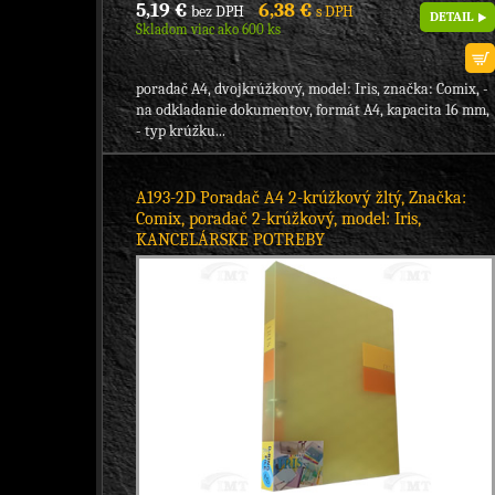
5,19 €
6,38 €
bez DPH
s DPH
DETAIL
Skladom viac ako 600 ks
poradač A4, dvojkrúžkový, model: Iris, značka: Comix, -
na odkladanie dokumentov, formát A4, kapacita 16 mm,
- typ krúžku...
A193-2D Poradač A4 2-krúžkový žltý, Značka:
Comix, poradač 2-krúžkový, model: Iris,
KANCELÁRSKE POTREBY