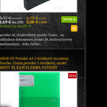
5,47 €
6,73 €
bez DPH
s DPH
DETAIL
1,69 €
2,08 €
bez DPH
s DPH
Skladom viac ako 200 ks
poradač A4, dvojkrúžkový, značka: Comix, - na
odkladanie dokumentov, formát A4, kvalitný kovový
mechanizmus, - šírka chrbta:...
A8118-2D Poradač A4 2-krúžkový tm.zelený,
Značka: Comix,poradač 2-krúžkový, model:
MISTY III, KANCELÁRSKE POTREBY
Akcia