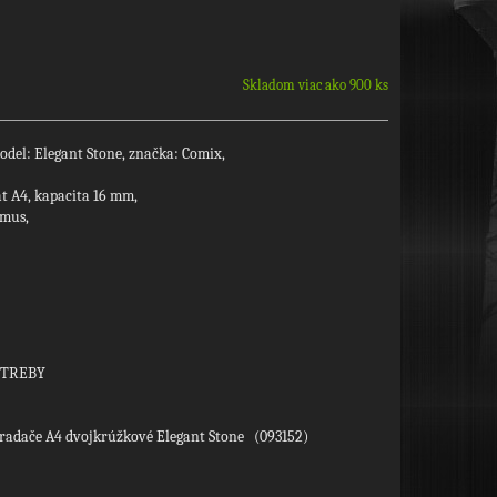
Skladom viac ako 900 ks
del: Elegant Stone, značka: Comix,
t A4, kapacita 16 mm,
zmus,
OTREBY
adače A4 dvojkrúžkové Elegant Stone (093152)