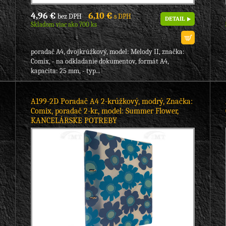
4,96 €
6,10 €
bez DPH
s DPH
DETAIL
Skladom viac ako 700 ks
poradač A4, dvojkrúžkový, model: Melody II, značka:
Comix, - na odkladanie dokumentov, formát A4,
kapacita: 25 mm, - typ...
A199-2D Poradač A4 2-krúžkový, modrý, Značka:
Comix, poradač 2-kr., model: Summer Flower,
KANCELÁRSKE POTREBY