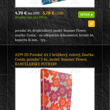
4,70 €
5,78 €
bez DPH
s DPH
DETAIL
Skladom viac ako 500 ks
poradač A4, dvojkrúžkový, model: Summer Flower,
značka: Comix, - na odkladanie dokumentov, formát A4,
kapacita 16 mm, - typ...
A199-2D Poradač A4 2-krúžkový, ružový, Značka:
Comix, poradač 2-kr., model: Summer Flower,
KANCELÁRSKE POTREBY