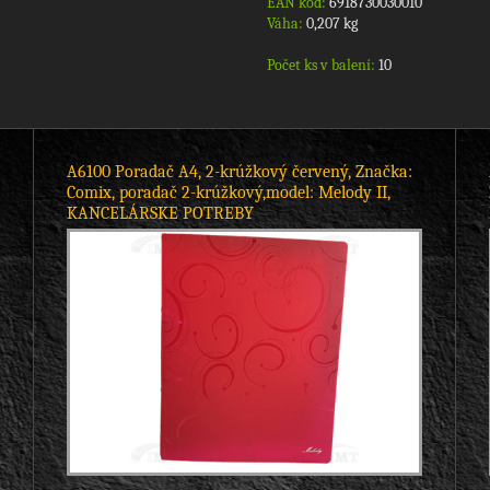
EAN kód:
6918730030010
Váha:
0,207 kg
Počet ks v balení:
10
A6100 Poradač A4, 2-krúžkový červený, Značka:
Comix, poradač 2-krúžkový,model: Melody II,
KANCELÁRSKE POTREBY