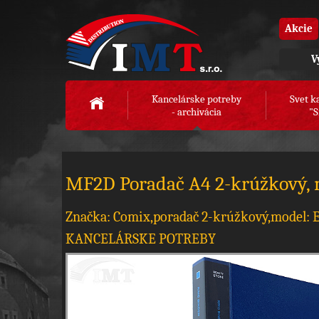
Akcie
V
Kancelárske potreby
Svet k
- archivácia
"S
MF2D Poradač A4 2-krúžkový,
Značka: Comix,poradač 2-krúžkový,model: E
KANCELÁRSKE POTREBY