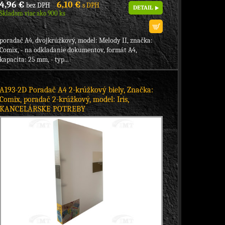
4,96 €
6,10 €
bez DPH
s DPH
DETAIL
Skladom viac ako 900 ks
poradač A4, dvojkrúžkový, model: Melody II, značka:
Comix, - na odkladanie dokumentov, formát A4,
kapacita: 25 mm, - typ...
A193-2D Poradač A4 2-krúžkový biely, Značka:
Comix, poradač 2-krúžkový, model: Iris,
KANCELÁRSKE POTREBY