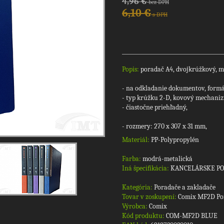
4,96 €
bez DPH
6,10 €
s DPH
Popis:
poradač A4, dvojkrúžkový, mo
- na odkladanie dokumentov, formá
- typ krúžku 2-D, kovový mechani
- čiastočne priehľadný,
- rozmery: 270 x 307 x 31 mm,
Materiál:
PP-Polypropylén
Farba:
modrá-metalická
Iná špecifikácia:
KANCELÁRSKE P
Kategória:
Poradače a zakladače
Tovar v zoskupení:
Comix MF2D Por
Výrobca:
Comix
Kód produktu:
COM-MF2D BLUE