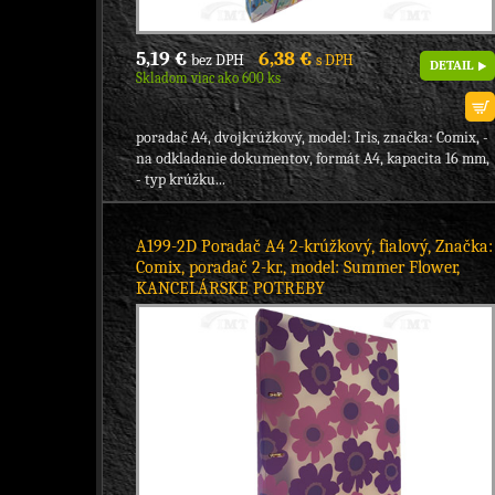
5,19 €
6,38 €
bez DPH
s DPH
DETAIL
Skladom viac ako 600 ks
poradač A4, dvojkrúžkový, model: Iris, značka: Comix, -
na odkladanie dokumentov, formát A4, kapacita 16 mm,
- typ krúžku...
A199-2D Poradač A4 2-krúžkový, fialový, Značka:
Comix, poradač 2-kr., model: Summer Flower,
KANCELÁRSKE POTREBY