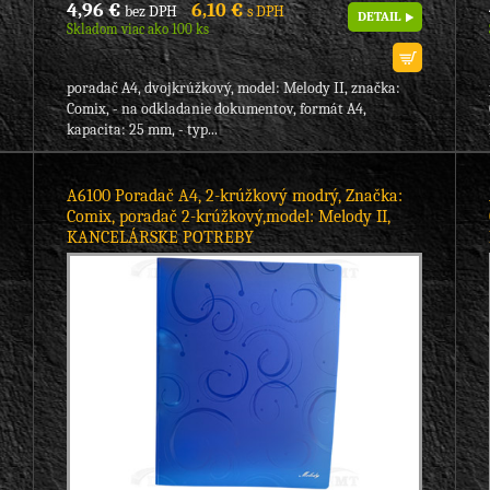
4,96 €
6,10 €
bez DPH
s DPH
DETAIL
Skladom viac ako 100 ks
poradač A4, dvojkrúžkový, model: Melody II, značka:
Comix, - na odkladanie dokumentov, formát A4,
kapacita: 25 mm, - typ...
A6100 Poradač A4, 2-krúžkový modrý, Značka:
Comix, poradač 2-krúžkový,model: Melody II,
KANCELÁRSKE POTREBY