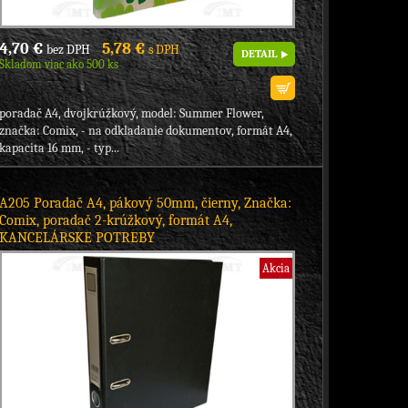
4,70 €
5,78 €
bez DPH
s DPH
DETAIL
Skladom viac ako 500 ks
poradač A4, dvojkrúžkový, model: Summer Flower,
značka: Comix, - na odkladanie dokumentov, formát A4,
kapacita 16 mm, - typ...
A205 Poradač A4, pákový 50mm, čierny, Značka:
Comix, poradač 2-krúžkový, formát A4,
KANCELÁRSKE POTREBY
Akcia