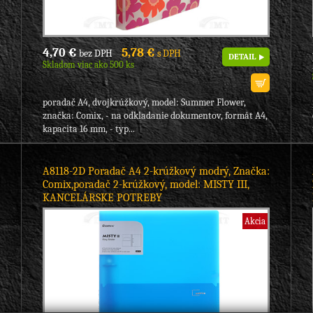
4,70 €
5,78 €
bez DPH
s DPH
DETAIL
Skladom viac ako 500 ks
poradač A4, dvojkrúžkový, model: Summer Flower,
značka: Comix, - na odkladanie dokumentov, formát A4,
kapacita 16 mm, - typ...
A8118-2D Poradač A4 2-krúžkový modrý, Značka:
Comix,poradač 2-krúžkový, model: MISTY III,
KANCELÁRSKE POTREBY
Akcia