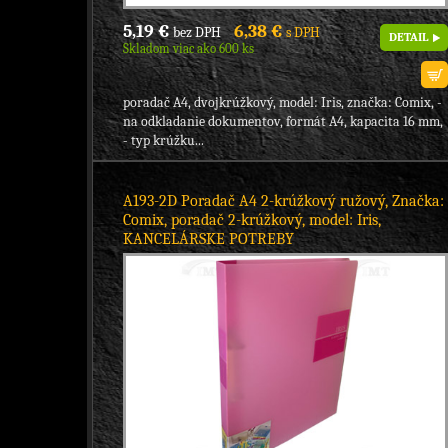
5,19 €
6,38 €
bez DPH
s DPH
DETAIL
Skladom viac ako 600 ks
poradač A4, dvojkrúžkový, model: Iris, značka: Comix, -
na odkladanie dokumentov, formát A4, kapacita 16 mm,
- typ krúžku...
A193-2D Poradač A4 2-krúžkový ružový, Značka:
Comix, poradač 2-krúžkový, model: Iris,
KANCELÁRSKE POTREBY