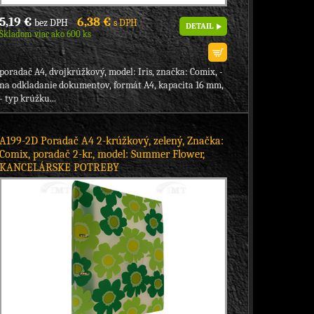
5,19 €
6,38 €
bez DPH
s DPH
DETAIL
Skladom viac ako 600 ks
poradač A4, dvojkrúžkový, model: Iris, značka: Comix, -
na odkladanie dokumentov, formát A4, kapacita 16 mm,
- typ krúžku...
A199-2D Poradač A4 2-krúžkový, zelený, Značka:
Comix, poradač 2-kr., model: Summer Flower,
KANCELÁRSKE POTREBY