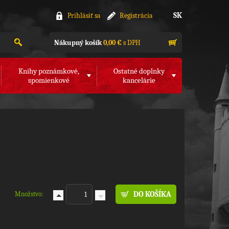
SK
Prihlásiť sa
Registrácia
Nákupný košík
0,00 €
s DPH
Knihy poznámkové,
Ostatné doplnky
spomienkové
kancelárie
Množstvo: