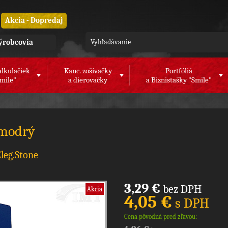
Akcia - Dopredaj
ýrobcovia
alkulačiek
Kanc. zošívačky
Portfóliá
mile"
a dierovačky
a Biznistašky "Smile"
 modrý
leg.Stone
3,29 €
bez DPH
Akcia
4,05 €
s DPH
Cena pôvodná pred zľavou: