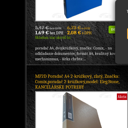
5,47 €
6,73 €
bez DPH
s DPH
DETAIL
1,69 €
2,08 €
bez DPH
s DPH
Skladom viac ako 60 ks
poradač A4, dvojkrúžkový, značka: Comix, - na
odkladanie dokumentov, formát A4, kvalitný kovový
mechanizmus, - šírka chrbta:...
MF2D Poradač A4 2-krúžkový, zlatý, Značka:
Comix,poradač 2-krúžkový,model: Eleg.Stone,
KANCELÁRSKE POTREBY
Akcia