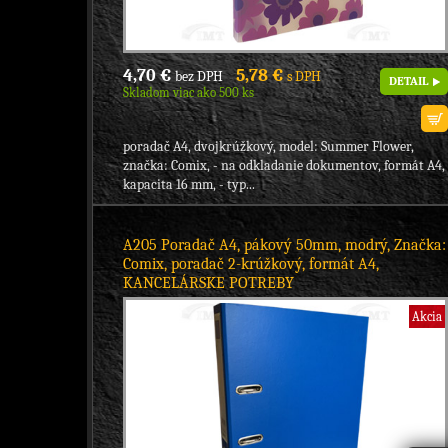
4,70 €
5,78 €
bez DPH
s DPH
DETAIL
Skladom viac ako 500 ks
poradač A4, dvojkrúžkový, model: Summer Flower,
značka: Comix, - na odkladanie dokumentov, formát A4,
kapacita 16 mm, - typ...
A205 Poradač A4, pákový 50mm, modrý, Značka:
Comix, poradač 2-krúžkový, formát A4,
KANCELÁRSKE POTREBY
Akcia