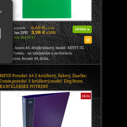
o
5,41 €
6,65 €
bez DPH
s DPH
DETAIL
3,24 €
3,98 €
bez DPH
s DPH
Skladom viac ako 50 ks
poradač, šanón A4, dvojkrúžkový, model: MISTY III,
značka: Comix, - na zakladanie a archiváciu
dokumentov, formát A4, šírka...
MF2D Poradač A4 2-krúžkový, fialový, Značka:
Comix,poradač 2-krúžkový,model: Eleg.Stone,
KANCELÁRSKE POTREBY
Akcia