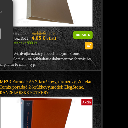
o
4,96 €
6,10 €
bez DPH
s DPH
DETAIL
3,29 €
4,05 €
bez DPH
s DPH
Skladom viac ako 900 ks
poradač A4, dvojkrúžkový, model: Elegant Stone,
značka: Comix, - na odkladanie dokumentov, formát A4,
kapacita 16 mm, - typ...
MF2D Poradač A4 2-krúžkový, oranžový, Značka:
Comix,poradač 2-krúžkový,model: Eleg.Stone,
KANCELÁRSKE POTREBY
Akcia