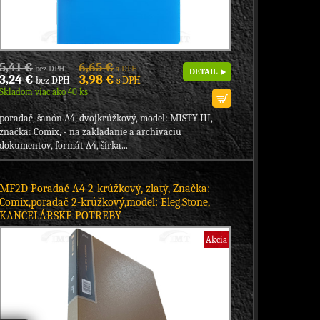
5,41 €
6,65 €
bez DPH
s DPH
DETAIL
3,24 €
3,98 €
bez DPH
s DPH
Skladom viac ako 40 ks
poradač, šanón A4, dvojkrúžkový, model: MISTY III,
značka: Comix, - na zakladanie a archiváciu
dokumentov, formát A4, šírka...
MF2D Poradač A4 2-krúžkový, zlatý, Značka:
Comix,poradač 2-krúžkový,model: Eleg.Stone,
KANCELÁRSKE POTREBY
Akcia