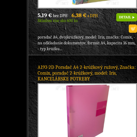
5,19 €
6,38 €
bez DPH
s DPH
DETAIL
Skladom viac ako 600 ks
poradač A4, dvojkrúžkový, model: Iris, značka: Comix, -
na odkladanie dokumentov, formát A4, kapacita 16 mm,
- typ krúžku...
A193-2D Poradač A4 2-krúžkový ružový, Značka:
Comix, poradač 2-krúžkový, model: Iris,
KANCELÁRSKE POTREBY