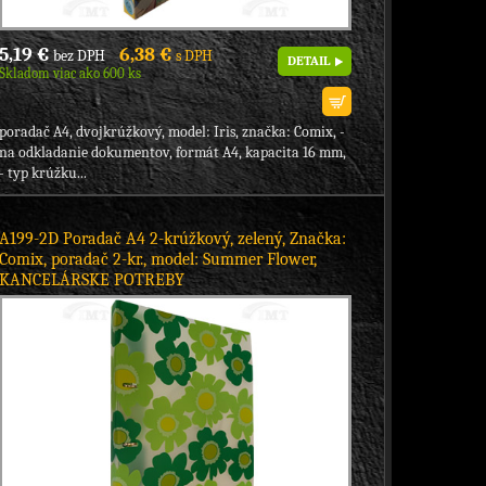
5,19 €
6,38 €
bez DPH
s DPH
DETAIL
Skladom viac ako 600 ks
poradač A4, dvojkrúžkový, model: Iris, značka: Comix, -
na odkladanie dokumentov, formát A4, kapacita 16 mm,
- typ krúžku...
A199-2D Poradač A4 2-krúžkový, zelený, Značka:
Comix, poradač 2-kr., model: Summer Flower,
KANCELÁRSKE POTREBY