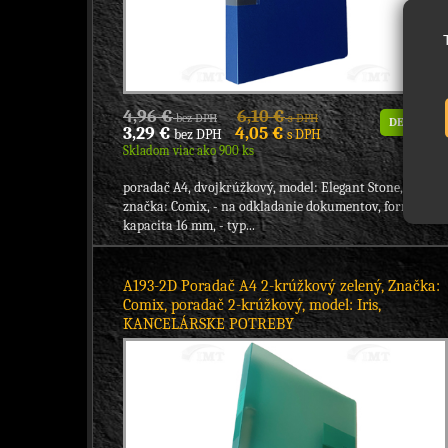
4,96 €
6,10 €
bez DPH
s DPH
DETAIL
3,29 €
4,05 €
bez DPH
s DPH
Skladom viac ako 900 ks
poradač A4, dvojkrúžkový, model: Elegant Stone,
značka: Comix, - na odkladanie dokumentov, formát A4,
kapacita 16 mm, - typ...
A193-2D Poradač A4 2-krúžkový zelený, Značka:
Comix, poradač 2-krúžkový, model: Iris,
KANCELÁRSKE POTREBY