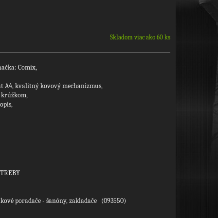
Skladom viac ako 60 ks
načka: Comix,
át A4, kvalitný kovový mechanizmus,
m krúžkom,
opis,
OTREBY
ákové poradače - šanóny, zakladače (093550)