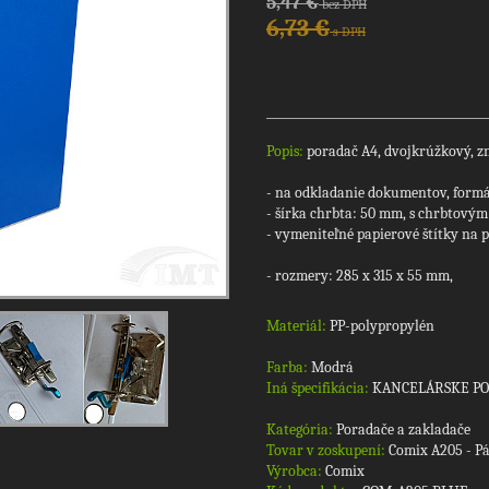
5,47 €
bez DPH
6,73 €
s DPH
Popis:
poradač A4, dvojkrúžkový, z
- na odkladanie dokumentov, form
- šírka chrbta: 50 mm, s chrbtový
- vymeniteľné papierové štítky na p
- rozmery: 285 x 315 x 55 mm,
Materiál:
PP-polypropylén
Farba:
Modrá
Iná špecifikácia:
KANCELÁRSKE P
Kategória:
Poradače a zakladače
Tovar v zoskupení:
Comix A205 - P
Výrobca:
Comix