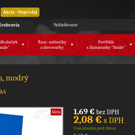
Akcia - Dopredaj
ýrobcovia
alkulačiek
Kanc. zošívačky
Portfóliá
mile"
a dierovačky
a Biznistašky "Smile"
m, modrý
 A4
1,69 €
bez DPH
Akcia
2,08 €
s DPH
Cena pôvodná pred zľavou: