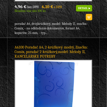
4,96 €
6,10 €
bez DPH
s DPH
DETAIL
Skladom viac ako 100 ks
poradač A4, dvojkrúžkový, model: Melody II, značka:
Comix, - na odkladanie dokumentov, formát A4,
kapacita: 25 mm, - typ...
A6100 Poradač A4, 2-krúžkový modrý, Značka:
Comix, poradač 2-krúžkový,model: Melody II,
KANCELÁRSKE POTREBY