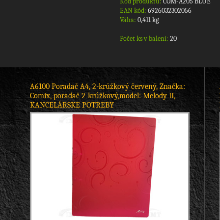
Kód produktu:
COM-A205 BLUE
EAN kód:
6926032302056
Váha:
0,411 kg
Počet ks v balení:
20
A6100 Poradač A4, 2-krúžkový červený, Značka:
Comix, poradač 2-krúžkový,model: Melody II,
KANCELÁRSKE POTREBY