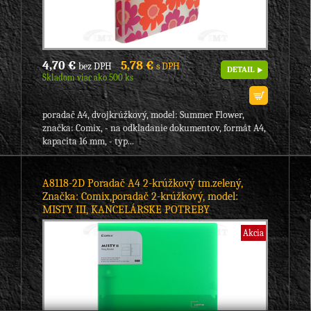
4,70 €
5,78 €
bez DPH
s DPH
DETAIL
Skladom viac ako 500 ks
poradač A4, dvojkrúžkový, model: Summer Flower,
značka: Comix, - na odkladanie dokumentov, formát A4,
kapacita 16 mm, - typ...
A8118-2D Poradač A4 2-krúžkový tm.zelený,
Značka: Comix,poradač 2-krúžkový, model:
MISTY III, KANCELÁRSKE POTREBY
Akcia