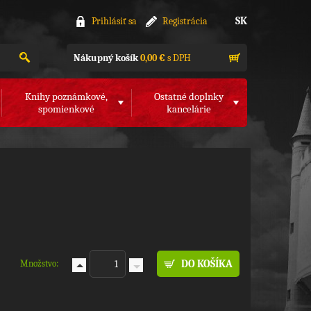
SK
Prihlásiť sa
Registrácia
Nákupný košík
0,00 €
s DPH
Knihy poznámkové,
Ostatné doplnky
spomienkové
kancelárie
Množstvo: