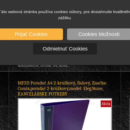
Táto webová stránka používa cookies súbory, pre dosiahnutie kvalitnéh
zážitku.
5,41 €
6,65 €
Prijať Cookies
Cookies Možnosti
bez DPH
s DPH
DETAIL
3,24 €
3,98 €
bez DPH
s DPH
Skladom viac ako 50 ks
Odmietnuť Cookies
poradač, šanón A4, dvojkrúžkový, model: MISTY III,
značka: Comix, - na zakladanie a archiváciu
dokumentov, formát A4, šírka...
MF2D Poradač A4 2-krúžkový, fialový, Značka:
Comix,poradač 2-krúžkový,model: Eleg.Stone,
KANCELÁRSKE POTREBY
Akcia