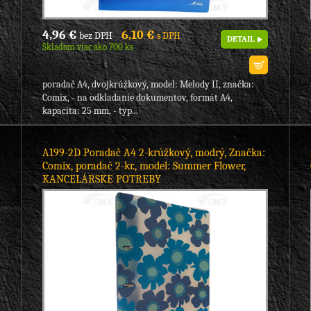
4,96 €
6,10 €
bez DPH
s DPH
DETAIL
Skladom viac ako 700 ks
poradač A4, dvojkrúžkový, model: Melody II, značka:
Comix, - na odkladanie dokumentov, formát A4,
kapacita: 25 mm, - typ...
A199-2D Poradač A4 2-krúžkový, modrý, Značka:
Comix, poradač 2-kr., model: Summer Flower,
KANCELÁRSKE POTREBY