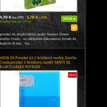
4,70 €
5,78 €
bez DPH
s DPH
DETAIL
Skladom viac ako 500 ks
poradač A4, dvojkrúžkový, model: Summer Flower,
značka: Comix, - na odkladanie dokumentov, formát A4,
kapacita 16 mm, - typ...
A8118-2D Poradač A4 2-krúžkový modrý, Značka:
Comix,poradač 2-krúžkový, model: MISTY III,
KANCELÁRSKE POTREBY
Akcia