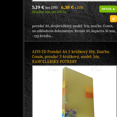
5,19 €
6,38 €
bez DPH
s DPH
DETAIL
Skladom viac ako 600 ks
poradač A4, dvojkrúžkový, model: Iris, značka: Comix, -
na odkladanie dokumentov, formát A4, kapacita 16 mm,
- typ krúžku...
A193-2D Poradač A4 2-krúžkový žltý, Značka:
Comix, poradač 2-krúžkový, model: Iris,
KANCELÁRSKE POTREBY