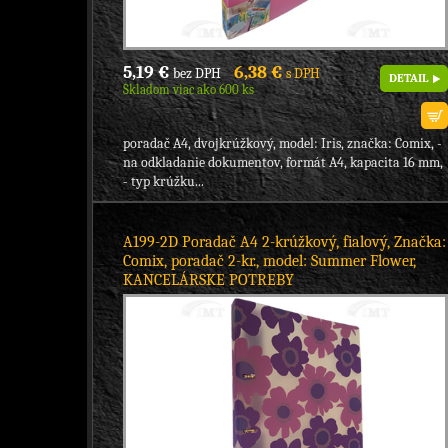
5,19 €
6,38 €
bez DPH
s DPH
DETAIL
Skladom viac ako 600 ks
poradač A4, dvojkrúžkový, model: Iris, značka: Comix, -
na odkladanie dokumentov, formát A4, kapacita 16 mm,
- typ krúžku...
A199-2D Poradač A4 2-krúžkový, fialový, Značka:
Comix, poradač 2-kr., model: Summer Flower,
KANCELÁRSKE POTREBY