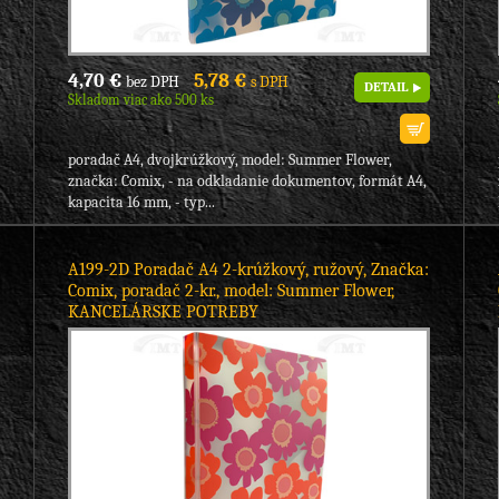
4,70 €
5,78 €
bez DPH
s DPH
DETAIL
Skladom viac ako 500 ks
poradač A4, dvojkrúžkový, model: Summer Flower,
značka: Comix, - na odkladanie dokumentov, formát A4,
kapacita 16 mm, - typ...
A199-2D Poradač A4 2-krúžkový, ružový, Značka:
Comix, poradač 2-kr., model: Summer Flower,
KANCELÁRSKE POTREBY