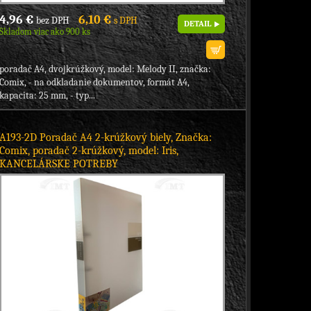
4,96 €
6,10 €
bez DPH
s DPH
DETAIL
Skladom viac ako 900 ks
poradač A4, dvojkrúžkový, model: Melody II, značka:
Comix, - na odkladanie dokumentov, formát A4,
kapacita: 25 mm, - typ...
A193-2D Poradač A4 2-krúžkový biely, Značka:
Comix, poradač 2-krúžkový, model: Iris,
KANCELÁRSKE POTREBY