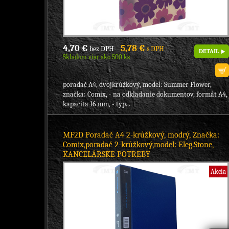
4,70 €
5,78 €
bez DPH
s DPH
DETAIL
Skladom viac ako 500 ks
poradač A4, dvojkrúžkový, model: Summer Flower,
značka: Comix, - na odkladanie dokumentov, formát A4,
kapacita 16 mm, - typ...
MF2D Poradač A4 2-krúžkový, modrý, Značka:
Comix,poradač 2-krúžkový,model: Eleg.Stone,
KANCELÁRSKE POTREBY
Akcia