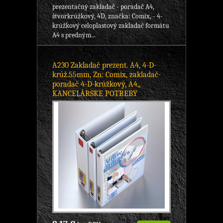
prezentačný zakladač - poradač A4,
štvorkrúžkový, 4D, značka: Comix, - 4-
krúžkový celoplastový zakladač formátu
A4 s predným...
A230 Zakladač prezent. A4, 4-D-
krúž.55mm, Zn: Comix, zakladač-
poradač 4-D-krúžkový, A4,,
KANCELÁRSKE POTREBY