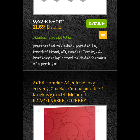
9,42 €
bez DPH
DETAIL
11,59 €
s DPH
Skladom viac ako 40 ks
prezentačný zakladač - poradač A4,
štvorkrúžkový, 4D, značka: Comix, - 4-
krúžkový celoplastový zakladač formátu
A4 s predným...
A6101 Poradač A4, 4-krúžkový
červený, Značka: Comix, poradač 4-
krúžkový,model: Melody II,
KANCELÁRSKE POTREBY