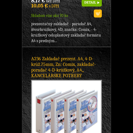
8,17 €
bez DPH
DETAIL
10,05 €
s DPH
Skladom viac ako 70 ks
prezentačný zakladač - poradač A4,
štvorkrúžkový, 4D, značka: Comix, - 4-
krúžkový celoplastový zakladač formátu
A4 s predným...
A236 Zakladač prezent. A4, 4-D-
krúž.75mm, Zn: Comix, zakladač-
poradač 4-D-krúžkový, A4,,
KANCELÁRSKE POTREBY