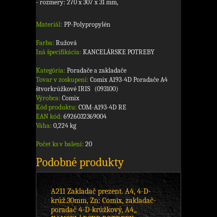
- rozmery: 270 x 307 x 31 mm,
Materiál:
PP-Polypropylén
Farba:
Ružová
Iná špecifikácia:
KANCELÁRSKE POTREBY
Kategória:
Poradače a zakladače
Tovar v zoskupení:
Comix A193-4D Poradače A4
štvorkrúžkové IRIS (093100)
Výrobca:
Comix
Kód produktu:
COM-A193-4D RE
EAN kód:
6926032369004
Váha:
0,224 kg
Počet ks v balení:
20
Podobné produkty
A211 Zakladač prezent. A4, 4-D-
krúž.30mm, Zn: Comix, zakladač-
poradač 4-D-krúžkový, A4,,