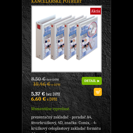
KANCELÁRSKE POTREBY
Akcia
8,50 €
bez DPH
DETAIL
10,46 €
s DPH
5,37 €
bez DPH
6,60 €
s DPH
Momentálne vypredané.
prezentačný zakladač - poradač A4,
štvorkrúžkový, 4D, značka: Comix, - 4-
krúžkový celoplastový zakladač formátu