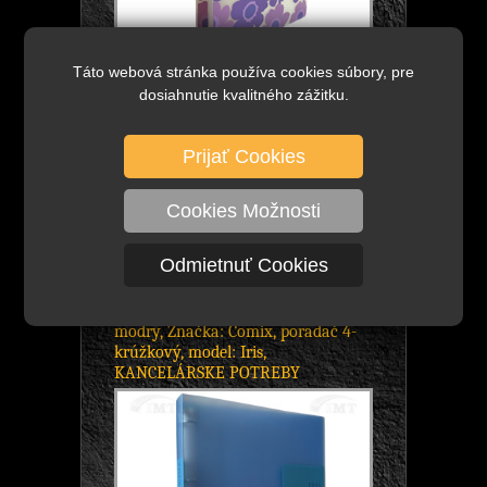
Táto webová stránka používa cookies súbory, pre
dosiahnutie kvalitného zážitku.
5,48 €
bez DPH
DETAIL
6,74 €
s DPH
Skladom viac ako 800 ks
Prijať Cookies
poradač A4, štvorkrúžkový, model:
Summer Flower, značka: Comix, - na
Cookies Možnosti
odkladanie dokumentov, formát A4,
kapacita 16 mm, -...
Odmietnuť Cookies
A193-4D Poradač A4 4-krúžkový
modrý, Značka: Comix, poradač 4-
krúžkový, model: Iris,
KANCELÁRSKE POTREBY