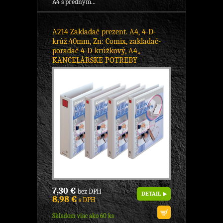
A4 s predným...
A214 Zakladač prezent. A4, 4-D-
krúž.40mm, Zn: Comix, zakladač-
poradač 4-D-krúžkový, A4,,
KANCELÁRSKE POTREBY
7,30 €
bez DPH
DETAIL
8,98 €
s DPH
Skladom viac ako 60 ks