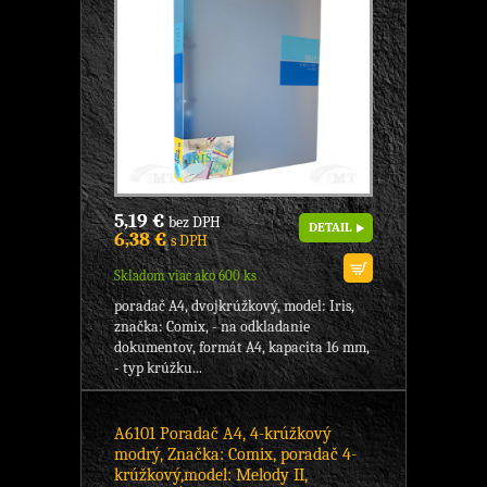
5,19 €
bez DPH
DETAIL
6,38 €
s DPH
Skladom viac ako 600 ks
poradač A4, dvojkrúžkový, model: Iris,
značka: Comix, - na odkladanie
dokumentov, formát A4, kapacita 16 mm,
- typ krúžku...
A6101 Poradač A4, 4-krúžkový
modrý, Značka: Comix, poradač 4-
krúžkový,model: Melody II,