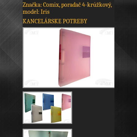
Značka: Comix, poradač 4-krúžkový,
model: Iris
KANCELÁRSKE POTREBY