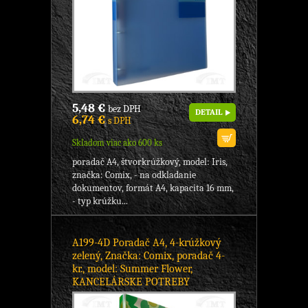
5,48 €
bez DPH
DETAIL
6,74 €
s DPH
Skladom viac ako 600 ks
poradač A4, štvorkrúžkový, model: Iris,
značka: Comix, - na odkladanie
dokumentov, formát A4, kapacita 16 mm,
- typ krúžku...
A199-4D Poradač A4, 4-krúžkový
zelený, Značka: Comix, poradač 4-
kr., model: Summer Flower,
KANCELÁRSKE POTREBY