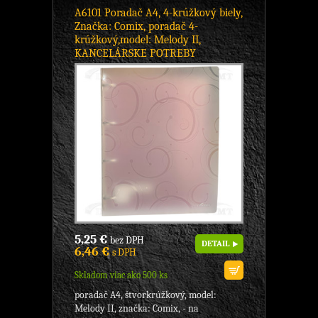
A6101 Poradač A4, 4-krúžkový biely,
Značka: Comix, poradač 4-
krúžkový,model: Melody II,
KANCELÁRSKE POTREBY
5,25 €
bez DPH
DETAIL
6,46 €
s DPH
Skladom viac ako 500 ks
poradač A4, štvorkrúžkový, model:
Melody II, značka: Comix, - na