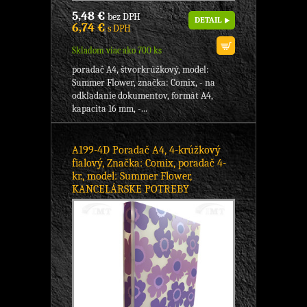
5,48 €
bez DPH
DETAIL
6,74 €
s DPH
Skladom viac ako 700 ks
poradač A4, štvorkrúžkový, model:
Summer Flower, značka: Comix, - na
odkladanie dokumentov, formát A4,
kapacita 16 mm, -...
A199-4D Poradač A4, 4-krúžkový
fialový, Značka: Comix, poradač 4-
kr., model: Summer Flower,
KANCELÁRSKE POTREBY