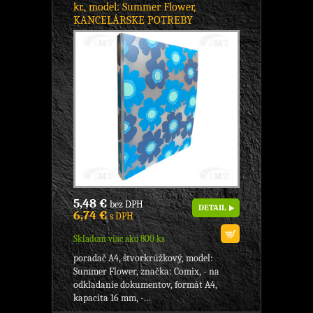
kr., model: Summer Flower,
KANCELÁRSKE POTREBY
5,48 €
bez DPH
DETAIL
6,74 €
s DPH
Skladom viac ako 800 ks
poradač A4, štvorkrúžkový, model:
Summer Flower, značka: Comix, - na
odkladanie dokumentov, formát A4,
kapacita 16 mm, -...