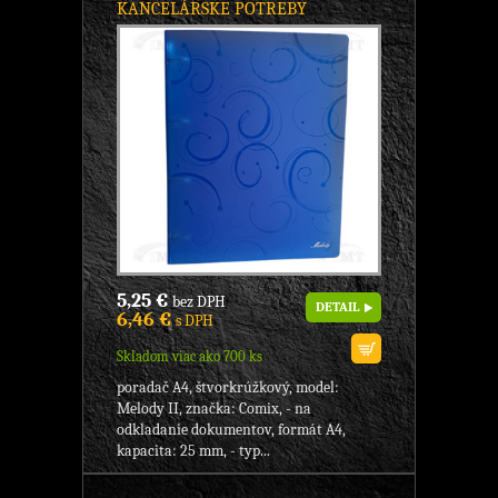
KANCELÁRSKE POTREBY
5,25 €
bez DPH
DETAIL
6,46 €
s DPH
Skladom viac ako 700 ks
poradač A4, štvorkrúžkový, model:
Melody II, značka: Comix, - na
odkladanie dokumentov, formát A4,
kapacita: 25 mm, - typ...