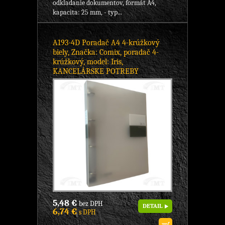
odkladanie dokumentov, formát A4,
kapacita: 25 mm, - typ...
A193-4D Poradač A4 4-krúžkový
biely, Značka: Comix, poradač 4-
krúžkový, model: Iris,
KANCELÁRSKE POTREBY
5,48 €
bez DPH
DETAIL
6,74 €
s DPH