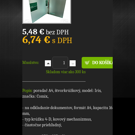
5,48 €
bez DPH
6,74 €
s DPH
Množstvo:
Skladom viac ako 300 ks
Popis:
poradač A4, štvorkrúžkový, model: Iris,
značka: Comix,
- na odkladanie dokumentov, formát A4, kapacita 16
mm,
- typ krúžku 4-D, kovový mechanizmus,
- čiastočne priehľadný,