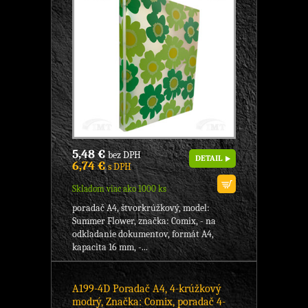
5,48 €
bez DPH
DETAIL
6,74 €
s DPH
Skladom viac ako 1000 ks
poradač A4, štvorkrúžkový, model:
Summer Flower, značka: Comix, - na
odkladanie dokumentov, formát A4,
kapacita 16 mm, -...
A199-4D Poradač A4, 4-krúžkový
modrý, Značka: Comix, poradač 4-