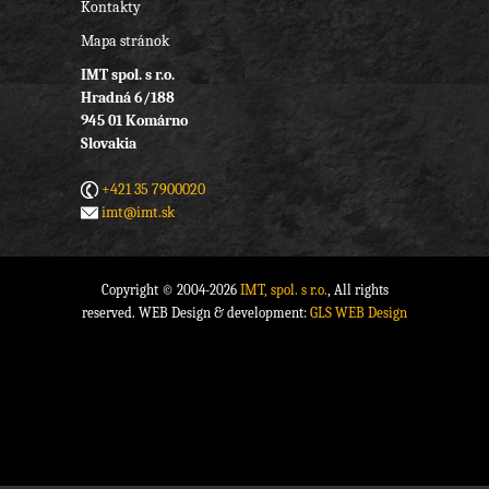
Kontakty
Mapa stránok
IMT spol. s r.o.
Hradná 6/188
945 01 Komárno
Slovakia
+421 35 7900020
imt@imt.sk
Copyright © 2004-2026
IMT, spol. s r.o.
, All rights
reserved. WEB Design & development:
GLS WEB Design