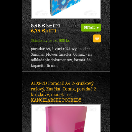
5,48 €
bez DPH
DETAIL
6,74 €
s DPH
Skladom viac ako 800 ks
poradač A4, štvorkrúžkový, model:
Summer Flower, značka: Comix, - na
odkladanie dokumentov, formát A4,
kapacita 16 mm, -...
A193-2D Poradač A4 2-krúžkový
ružový, Značka: Comix, poradač 2-
krúžkový, model: Iris,
KANCELÁRSKE POTREBY