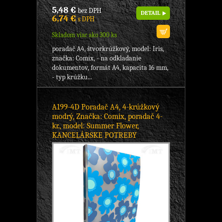
5,48 €
bez DPH
DETAIL
6,74 €
s DPH
Skladom viac ako 300 ks
poradač A4, štvorkrúžkový, model: Iris,
značka: Comix, - na odkladanie
dokumentov, formát A4, kapacita 16 mm,
- typ krúžku...
A199-4D Poradač A4, 4-krúžkový
modrý, Značka: Comix, poradač 4-
kr., model: Summer Flower,
KANCELÁRSKE POTREBY