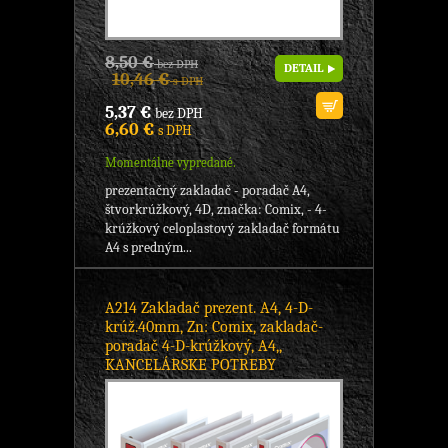
8,50 €
bez DPH
DETAIL
10,46 €
s DPH
5,37 €
bez DPH
6,60 €
s DPH
Momentálne vypredané.
prezentačný zakladač - poradač A4,
štvorkrúžkový, 4D, značka: Comix, - 4-
krúžkový celoplastový zakladač formátu
A4 s predným...
A214 Zakladač prezent. A4, 4-D-
krúž.40mm, Zn: Comix, zakladač-
poradač 4-D-krúžkový, A4,,
KANCELÁRSKE POTREBY