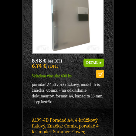
5,48 €
bez DPH
DETAIL
6,74 €
s DPH
Skladom viac ako 600 ks
poradač A4, štvorkrúžkový, model: Iris,
značka: Comix, - na odkladanie
dokumentov, formát A4, kapacita 16 mm,
- typ krúžku...
A199-4D Poradač A4, 4-krúžkový
fialový, Značka: Comix, poradač 4-
kr., model: Summer Flower,