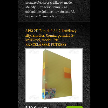
poradač A4, štvorkrúžkový, model:
Melody II, značka: Comix, - na
odkladanie dokumentov, formát A4,
kapacita: 25 mm, - typ...
A193-2D Poradač A4 2-krúžkový
žltý, Značka: Comix, poradač 2-
krúžkový, model: Iris,
KANCELÁRSKE POTREBY
5,19 €