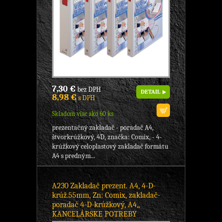
7,30 €
bez DPH
DETAIL
8,98 €
s DPH
Skladom viac ako 60 ks
prezentačný zakladač - poradač A4,
štvorkrúžkový, 4D, značka: Comix, - 4-
krúžkový celoplastový zakladač formátu
A4 s predným...
A230 Zakladač prezent. A4, 4-D-
krúž.55mm, Zn: Comix, zakladač-
poradač 4-D-krúžkový, A4,,
KANCELÁRSKE POTREBY