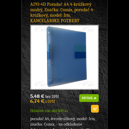
A193-4D Poradač A4 4-krúžkový
modrý, Značka: Comix, poradač 4-
krúžkový, model: Iris,
KANCELÁRSKE POTREBY
5,48 €
bez DPH
DETAIL
6,74 €
s DPH
Skladom viac ako 600 ks
poradač A4, štvorkrúžkový, model: Iris,
značka: Comix, - na odkladanie