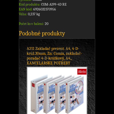
Kód produktu:
COM-A199-4D RE
EAN kód:
6926032370956
Váha:
0,237 kg
Počet ks v balení:
20
Podobné produkty
A211 Zakladač prezent. A4, 4-D-
krúž.30mm, Zn: Comix, zakladač-
poradač 4-D-krúžkový, A4,,
KANCELÁRSKE POTREBY
Akcia