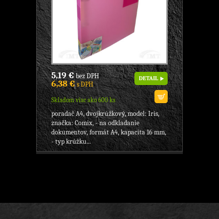
5,19 €
bez DPH
DETAIL
6,38 €
s DPH
Skladom viac ako 600 ks
poradač A4, dvojkrúžkový, model: Iris,
značka: Comix, - na odkladanie
dokumentov, formát A4, kapacita 16 mm,
- typ krúžku...