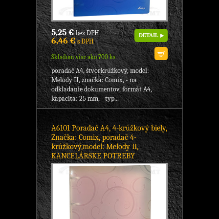
5,25 €
bez DPH
DETAIL
6,46 €
s DPH
Skladom viac ako 700 ks
poradač A4, štvorkrúžkový, model:
Melody II, značka: Comix, - na
odkladanie dokumentov, formát A4,
kapacita: 25 mm, - typ...
A6101 Poradač A4, 4-krúžkový biely,
Značka: Comix, poradač 4-
krúžkový,model: Melody II,
KANCELÁRSKE POTREBY