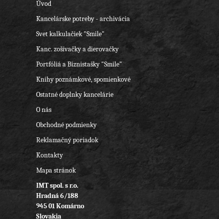
Úvod
Kancelárske potreby - archivácia
Svet kalkulačiek "Smile"
Kanc. zošívačky a dierovačky
Portfóliá a Biznistašky "Smile"
Knihy poznámkové, spomienkové
Ostatné doplnky kancelárie
O nás
Obchodné podmienky
Reklamačný poriadok
Kontakty
Mapa stránok
IMT spol. s r.o.
Hradná 6/188
945 01 Komárno
Slovakia