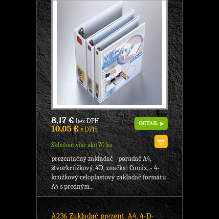
8,17 €
bez DPH
DETAIL
10,05 €
s DPH
Skladom viac ako 70 ks
prezentačný zakladač - poradač A4,
štvorkrúžkový, 4D, značka: Comix, - 4-
krúžkový celoplastový zakladač formátu
A4 s predným...
A236 Zakladač prezent. A4, 4-D-