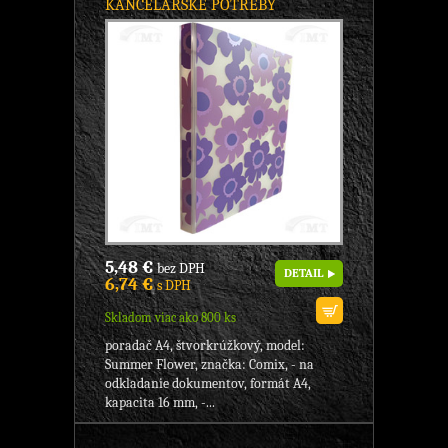
KANCELÁRSKE POTREBY
5,48 €
bez DPH
DETAIL
6,74 €
s DPH
Skladom viac ako 800 ks
poradač A4, štvorkrúžkový, model:
Summer Flower, značka: Comix, - na
odkladanie dokumentov, formát A4,
kapacita 16 mm, -...