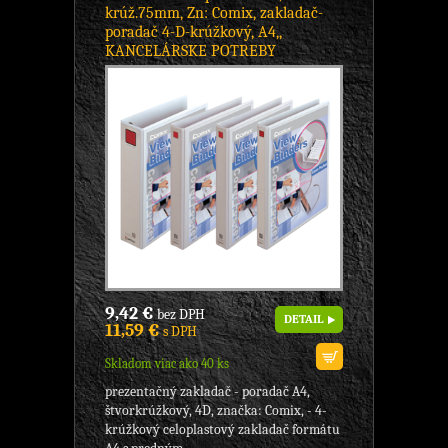
krúž.75mm, Zn: Comix, zakladač-
poradač 4-D-krúžkový, A4,,
KANCELÁRSKE POTREBY
9,42 €
bez DPH
DETAIL
11,59 €
s DPH
Skladom viac ako 40 ks
prezentačný zakladač - poradač A4,
štvorkrúžkový, 4D, značka: Comix, - 4-
krúžkový celoplastový zakladač formátu