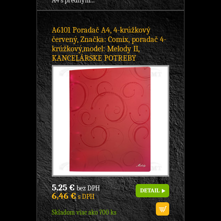
A4 s predným...
A6101 Poradač A4, 4-krúžkový
červený, Značka: Comix, poradač 4-
krúžkový,model: Melody II,
KANCELÁRSKE POTREBY
5,25 €
bez DPH
DETAIL
6,46 €
s DPH
Skladom viac ako 700 ks