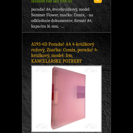
Skladom viac ako 1000 ks
poradač A4, štvorkrúžkový, model:
Summer Flower, značka: Comix, - na
odkladanie dokumentov, formát A4,
kapacita 16 mm, -...
A193-4D Poradač A4 4-krúžkový
ružový, Značka: Comix, poradač 4-
krúžkový, model: Iris,
KANCELÁRSKE POTREBY