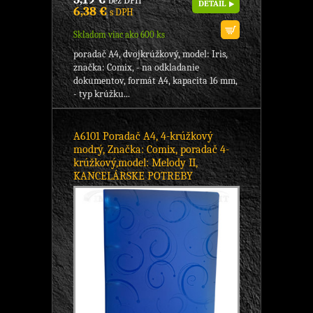
bez DPH
DETAIL
6,38 €
s DPH
Skladom viac ako 600 ks
poradač A4, dvojkrúžkový, model: Iris,
značka: Comix, - na odkladanie
dokumentov, formát A4, kapacita 16 mm,
- typ krúžku...
A6101 Poradač A4, 4-krúžkový
modrý, Značka: Comix, poradač 4-
krúžkový,model: Melody II,
KANCELÁRSKE POTREBY