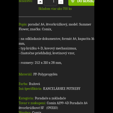
Množstvo:
Skladom viac ako 700 ks
Popis:
poradač A4, štvorkrúžkový, model: Summer
Flower, značka: Comix,
- na odkladanie dokumentov, formát A4, kapacita 16
mm,
- typ krúžku 4-D, kovový mechanizmus,
- čiastočne priehľadný, kvetinový vzor,
- rozmery: 252 x 310 x 28 mm,
Materiál:
PP-Polypropylén
Farba:
Ružová
Iná špecifikácia:
KANCELÁRSKE POTREBY
Kategória:
Poradače a zakladače
Tovar v zoskupení:
Comix A199-4D Poradače A4
štvorkrúžkové SF (093110)
Výrobca:
Comix