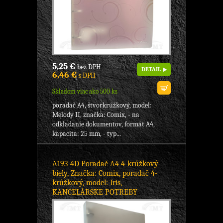
5,25 €
bez DPH
DETAIL
6,46 €
s DPH
Skladom viac ako 500 ks
poradač A4, štvorkrúžkový, model:
Melody II, značka: Comix, - na
odkladanie dokumentov, formát A4,
kapacita: 25 mm, - typ...
A193-4D Poradač A4 4-krúžkový
biely, Značka: Comix, poradač 4-
krúžkový, model: Iris,
KANCELÁRSKE POTREBY