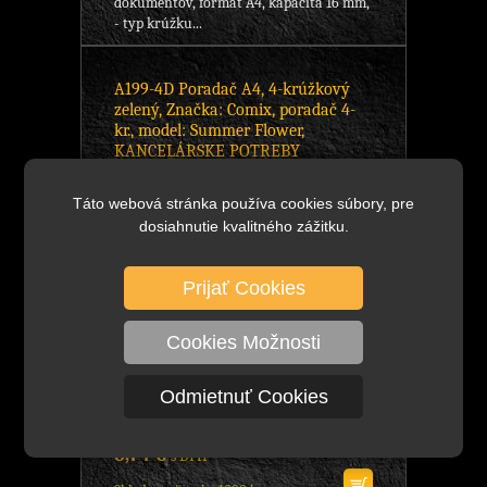
dokumentov, formát A4, kapacita 16 mm,
- typ krúžku...
A199-4D Poradač A4, 4-krúžkový
zelený, Značka: Comix, poradač 4-
kr., model: Summer Flower,
KANCELÁRSKE POTREBY
Táto webová stránka používa cookies súbory, pre
dosiahnutie kvalitného zážitku.
Prijať Cookies
Cookies Možnosti
Odmietnuť Cookies
5,48 €
bez DPH
DETAIL
6,74 €
s DPH