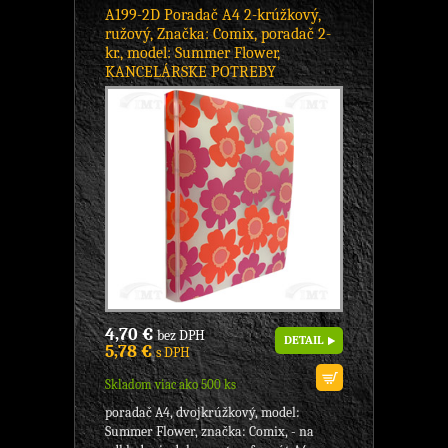
A199-2D Poradač A4 2-krúžkový,
ružový, Značka: Comix, poradač 2-
kr., model: Summer Flower,
KANCELÁRSKE POTREBY
4,70 €
bez DPH
DETAIL
5,78 €
s DPH
Skladom viac ako 500 ks
poradač A4, dvojkrúžkový, model:
Summer Flower, značka: Comix, - na