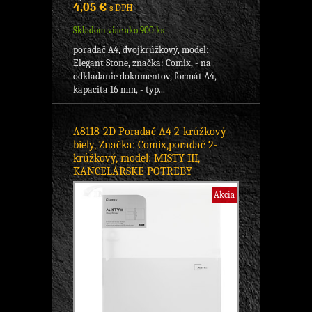
4,05 €
s DPH
Skladom viac ako 900 ks
poradač A4, dvojkrúžkový, model:
Elegant Stone, značka: Comix, - na
odkladanie dokumentov, formát A4,
kapacita 16 mm, - typ...
A8118-2D Poradač A4 2-krúžkový
biely, Značka: Comix,poradač 2-
krúžkový, model: MISTY III,
KANCELÁRSKE POTREBY
Akcia