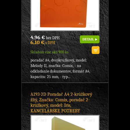
4,96 €
bez DPH
DETAIL
6,10 €
s DPH
Skladom viac ako 900 ks
poradač A4, dvojkrúžkový, model:
Melody II, značka: Comix, - na
odkladanie dokumentov, formát A4,
kapacita: 25 mm, - typ...
A193-2D Poradač A4 2-krúžkový
žltý, Značka: Comix, poradač 2-
krúžkový, model: Iris,
KANCELÁRSKE POTREBY