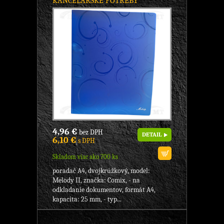
KANCELÁRSKE POTREBY
4,96 €
bez DPH
DETAIL
6,10 €
s DPH
Skladom viac ako 700 ks
poradač A4, dvojkrúžkový, model:
Melody II, značka: Comix, - na
odkladanie dokumentov, formát A4,
kapacita: 25 mm, - typ...