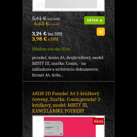
5,41 €
bez DPH
DETAIL
6,65 €
s DPH
3,24 €
bez DPH
3,98 €
s DPH
Skladom viac ako 50 ks
poradač, šanón A4, dvojkrúžkový, model:
MISTY III, značka: Comix, - na
zakladanie a archiváciu dokumentov,
formát A4, šírka...
A8118-2D Poradač A4 2-krúžkový
červený, Značka: Comix,poradač 2-
krúžkový, model: MISTY III,
KANCELÁRSKE POTREBY
Akcia