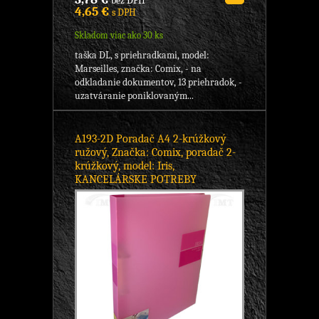
bez DPH
4,65 €
s DPH
Skladom viac ako 30 ks
taška DL, s priehradkami, model:
Marseilles, značka: Comix, - na
odkladanie dokumentov, 13 priehradok, -
uzatváranie poniklovaným...
A193-2D Poradač A4 2-krúžkový
ružový, Značka: Comix, poradač 2-
krúžkový, model: Iris,
KANCELÁRSKE POTREBY