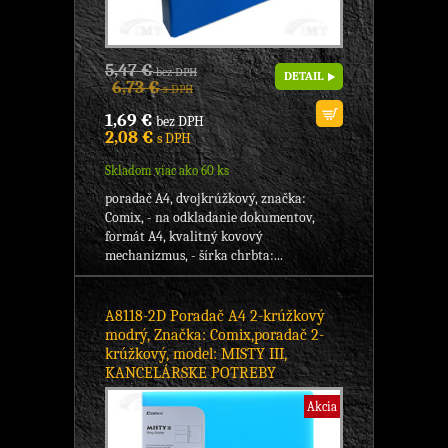
5,47 €
bez DPH
DETAIL
6,73 €
s DPH
1,69 €
bez DPH
2,08 €
s DPH
Skladom viac ako 60 ks
poradač A4, dvojkrúžkový, značka:
Comix, - na odkladanie dokumentov,
formát A4, kvalitný kovový
mechanizmus, - šírka chrbta:...
A8118-2D Poradač A4 2-krúžkový
modrý, Značka: Comix,poradač 2-
krúžkový, model: MISTY III,
KANCELÁRSKE POTREBY
Akcia