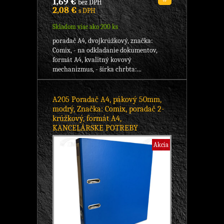
1,69 €
bez DPH
2,08 €
s DPH
Skladom viac ako 200 ks
poradač A4, dvojkrúžkový, značka:
Comix, - na odkladanie dokumentov,
formát A4, kvalitný kovový
mechanizmus, - šírka chrbta:...
A205 Poradač A4, pákový 50mm,
modrý, Značka: Comix, poradač 2-
krúžkový, formát A4,
KANCELÁRSKE POTREBY
Akcia