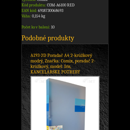
Kód produktu:
COM-A6100 RED
EAN kód:
6918730068693
Váha:
0,154 kg
Počet ks v balení:
10
Podobné produkty
A193-2D Poradač A4 2-krúžkový
modrý, Značka: Comix, poradač 2-
krúžkový, model: Iris,
KANCELÁRSKE POTREBY