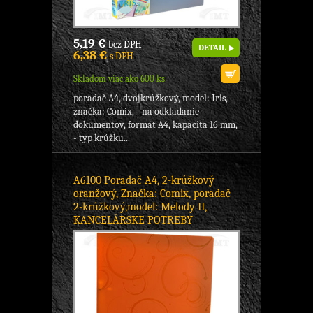
5,19 €
bez DPH
DETAIL
6,38 €
s DPH
Skladom viac ako 600 ks
poradač A4, dvojkrúžkový, model: Iris,
značka: Comix, - na odkladanie
dokumentov, formát A4, kapacita 16 mm,
- typ krúžku...
A6100 Poradač A4, 2-krúžkový
oranžový, Značka: Comix, poradač
2-krúžkový,model: Melody II,
KANCELÁRSKE POTREBY