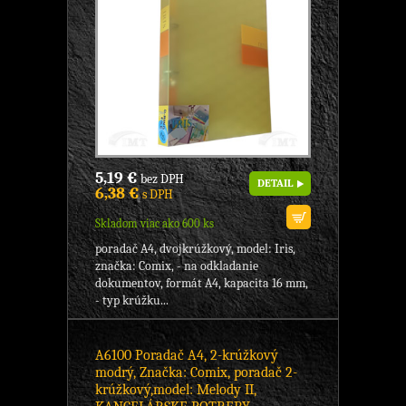
5,19 €
bez DPH
DETAIL
6,38 €
s DPH
Skladom viac ako 600 ks
poradač A4, dvojkrúžkový, model: Iris,
značka: Comix, - na odkladanie
dokumentov, formát A4, kapacita 16 mm,
- typ krúžku...
A6100 Poradač A4, 2-krúžkový
modrý, Značka: Comix, poradač 2-
krúžkový,model: Melody II,