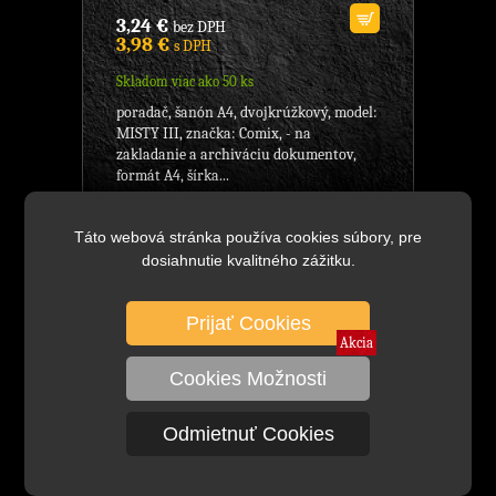
3,24 €
bez DPH
3,98 €
s DPH
Skladom viac ako 50 ks
poradač, šanón A4, dvojkrúžkový, model:
MISTY III, značka: Comix, - na
zakladanie a archiváciu dokumentov,
formát A4, šírka...
Táto webová stránka používa cookies súbory, pre
MF2D Poradač A4 2-krúžkový,
dosiahnutie kvalitného zážitku.
zlatý, Značka: Comix,poradač 2-
krúžkový,model: Eleg.Stone,
KANCELÁRSKE POTREBY
Prijať Cookies
Akcia
Cookies Možnosti
Odmietnuť Cookies