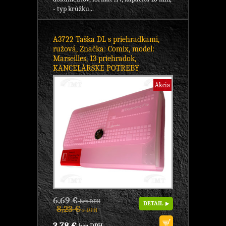
- typ krúžku...
A3722 Taška DL s priehradkami,
ružová, Značka: Comix, model:
Marseilles, 13 priehradok,
KANCELÁRSKE POTREBY
Akcia
6,69 €
bez DPH
DETAIL
8,23 €
s DPH
3,78 €