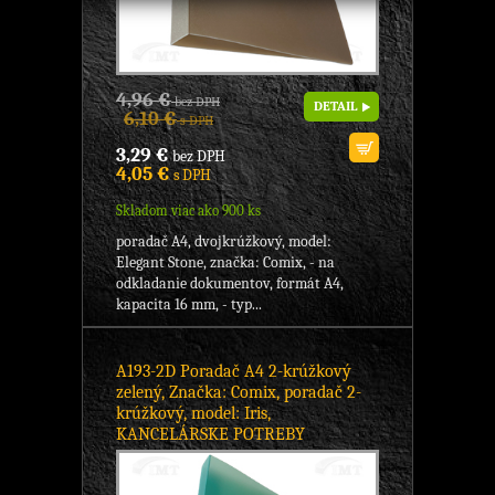
4,96 €
bez DPH
DETAIL
6,10 €
s DPH
3,29 €
bez DPH
4,05 €
s DPH
Skladom viac ako 900 ks
poradač A4, dvojkrúžkový, model:
Elegant Stone, značka: Comix, - na
odkladanie dokumentov, formát A4,
kapacita 16 mm, - typ...
A193-2D Poradač A4 2-krúžkový
zelený, Značka: Comix, poradač 2-
krúžkový, model: Iris,
KANCELÁRSKE POTREBY