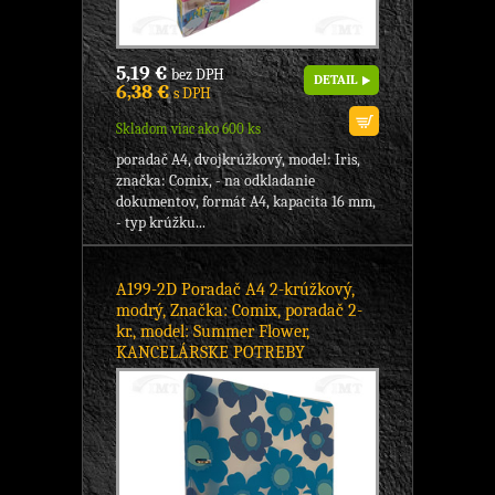
5,19 €
bez DPH
DETAIL
6,38 €
s DPH
Skladom viac ako 600 ks
poradač A4, dvojkrúžkový, model: Iris,
značka: Comix, - na odkladanie
dokumentov, formát A4, kapacita 16 mm,
- typ krúžku...
A199-2D Poradač A4 2-krúžkový,
modrý, Značka: Comix, poradač 2-
kr., model: Summer Flower,
KANCELÁRSKE POTREBY