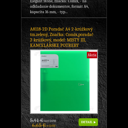
Elegant Stone, značka: Comix, - na
odkladanie dokumentov, formát A4,
kapacita 16 mm, - typ...
A8118-2D Poradač A4 2-krúžkový
tm.zelený, Značka: Comix,poradač
2-krúžkový, model: MISTY III,
KANCELÁRSKE POTREBY
Akcia
5,41 €
bez DPH
DETAIL
6,65 €
s DPH