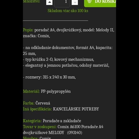
Množstvo:
Skladom viac ako 100 ks
Popis:
poradač A4, dvojkrúžkový, model: Melody II,
značka: Comix,
- na odkladanie dokumentov, formát A4, kapacita:
25 mm,
- typ krúžku 2-O, kovový mechanizmus,
- elegantný a jemnou potlačou, odolný materiál,
- rozmery: 315 x 240 x 30 mm,
Materiál:
PP-polypropylén
Farba:
Červená
Iná špecifikácia:
KANCELÁRSKE POTREBY
Kategória:
Poradače a zakladače
Tovar v zoskupení:
Comix A6100 Poradače A4
dvojkrúžkové MELODY (093140)
Výrobca:
Comix