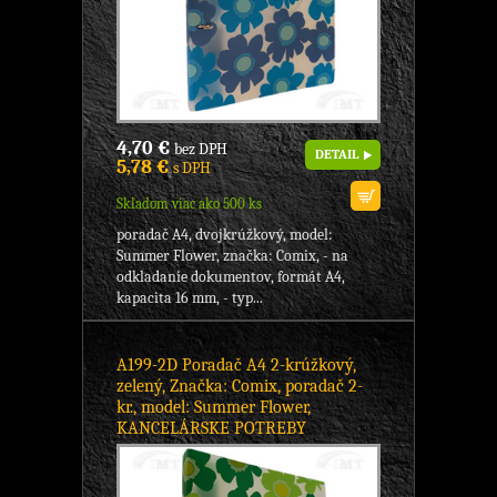
4,70 €
bez DPH
DETAIL
5,78 €
s DPH
Skladom viac ako 500 ks
poradač A4, dvojkrúžkový, model:
Summer Flower, značka: Comix, - na
odkladanie dokumentov, formát A4,
kapacita 16 mm, - typ...
A199-2D Poradač A4 2-krúžkový,
zelený, Značka: Comix, poradač 2-
kr., model: Summer Flower,
KANCELÁRSKE POTREBY