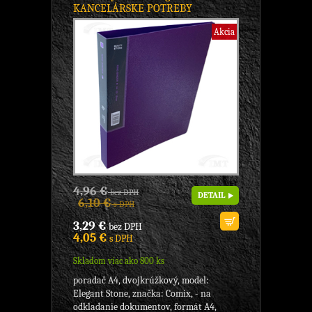
KANCELÁRSKE POTREBY
Akcia
4,96 €
bez DPH
DETAIL
6,10 €
s DPH
3,29 €
bez DPH
4,05 €
s DPH
Skladom viac ako 800 ks
poradač A4, dvojkrúžkový, model:
Elegant Stone, značka: Comix, - na
odkladanie dokumentov, formát A4,