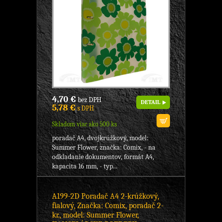
4,70 €
bez DPH
DETAIL
5,78 €
s DPH
Skladom viac ako 500 ks
poradač A4, dvojkrúžkový, model:
Summer Flower, značka: Comix, - na
odkladanie dokumentov, formát A4,
kapacita 16 mm, - typ...
A199-2D Poradač A4 2-krúžkový,
fialový, Značka: Comix, poradač 2-
kr., model: Summer Flower,