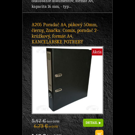
odkladanie dokumentov, formát A4,
kapacita 16 mm, - typ...
A205 Poradač A4, pákový 50mm,
čierny, Značka: Comix, poradač 2-
krúžkový, formát A4,
KANCELÁRSKE POTREBY
Akcia
5,47 €
bez DPH
DETAIL
6,73 €
s DPH