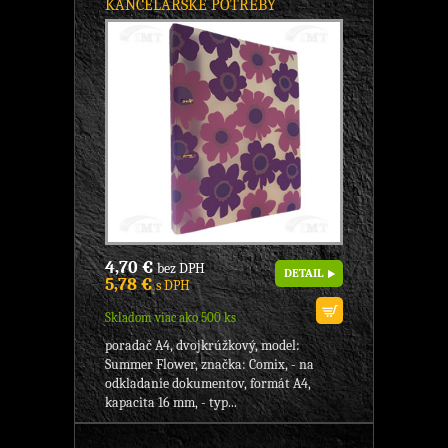
KANCELÁRSKE POTREBY
4,70 €
bez DPH
DETAIL
5,78 €
s DPH
Skladom viac ako 500 ks
poradač A4, dvojkrúžkový, model:
Summer Flower, značka: Comix, - na
odkladanie dokumentov, formát A4,
kapacita 16 mm, - typ...