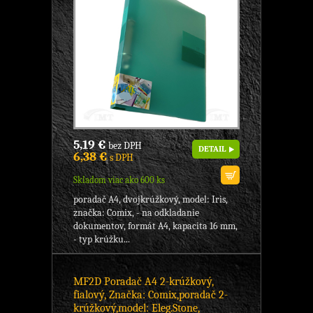
5,19 €
bez DPH
DETAIL
6,38 €
s DPH
Skladom viac ako 600 ks
poradač A4, dvojkrúžkový, model: Iris,
značka: Comix, - na odkladanie
dokumentov, formát A4, kapacita 16 mm,
- typ krúžku...
MF2D Poradač A4 2-krúžkový,
fialový, Značka: Comix,poradač 2-
krúžkový,model: Eleg.Stone,