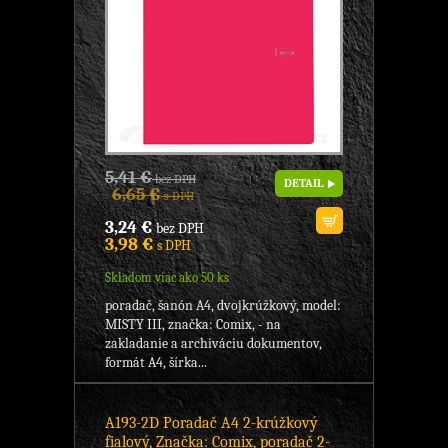
5,41 €
bez DPH
DETAIL
6,65 €
s DPH
3,24 €
bez DPH
3,98 €
s DPH
Skladom viac ako 50 ks
poradač, šanón A4, dvojkrúžkový, model:
MISTY III, značka: Comix, - na
zakladanie a archiváciu dokumentov,
formát A4, šírka...
A193-2D Poradač A4 2-krúžkový
fialový, Značka: Comix, poradač 2-