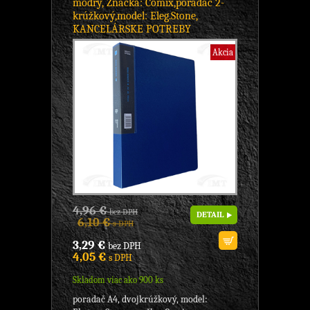
modrý, Značka: Comix,poradač 2-
krúžkový,model: Eleg.Stone,
KANCELÁRSKE POTREBY
Akcia
4,96 €
bez DPH
DETAIL
6,10 €
s DPH
3,29 €
bez DPH
4,05 €
s DPH
Skladom viac ako 900 ks
poradač A4, dvojkrúžkový, model: