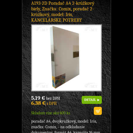
A193-2D Poradač A4 2-krúžkový
biely, Značka: Comix, poradač 2-
krúžkový, model: Iris,
KANCELÁRSKE POTREBY
5,19 €
bez DPH
DETAIL
6,38 €
s DPH
Skladom viac ako 600 ks
poradač A4, dvojkrúžkový, model: Iris,
značka: Comix, - na odkladanie
dokumentov, formát A4, kapacita 16 mm,