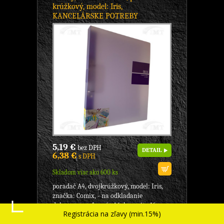
krúžkový, model: Iris,
KANCELÁRSKE POTREBY
5,19 €
bez DPH
DETAIL
6,38 €
s DPH
Skladom viac ako 600 ks
poradač A4, dvojkrúžkový, model: Iris,
značka: Comix, - na odkladanie
dokumentov, formát A4, kapacita 16 mm,
Registrácia na zľavy (min.15%)
- typ krúžku...