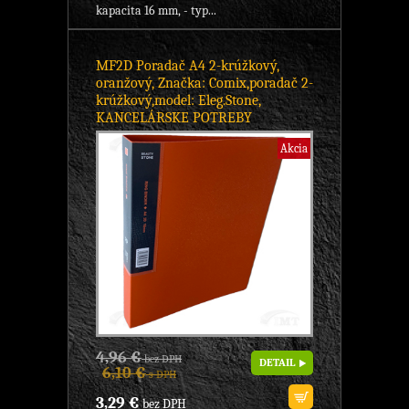
kapacita 16 mm, - typ...
MF2D Poradač A4 2-krúžkový,
oranžový, Značka: Comix,poradač 2-
krúžkový,model: Eleg.Stone,
KANCELÁRSKE POTREBY
Akcia
4,96 €
bez DPH
DETAIL
6,10 €
s DPH
3,29 €
bez DPH