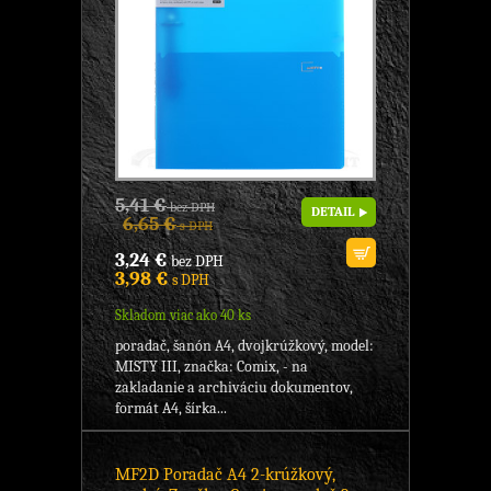
5,41 €
bez DPH
DETAIL
6,65 €
s DPH
3,24 €
bez DPH
3,98 €
s DPH
Skladom viac ako 40 ks
poradač, šanón A4, dvojkrúžkový, model:
MISTY III, značka: Comix, - na
zakladanie a archiváciu dokumentov,
formát A4, šírka...
MF2D Poradač A4 2-krúžkový,