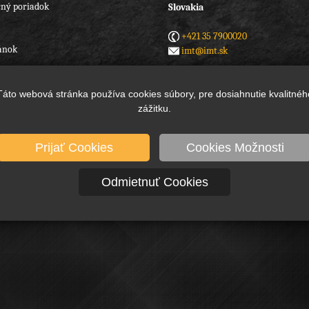
ný poriadok
Slovakia
+421 35 7900020
ánok
imt@imt.sk
Táto webová stránka používa cookies súbory, pre dosiahnutie kvalitnéh
zážitku.
Prijať Cookies
Cookies Možnosti
 © 2004-2026
IMT, spol. s r.o.
, All rights reserved. WEB Design & development:
GLS 
Odmietnuť Cookies