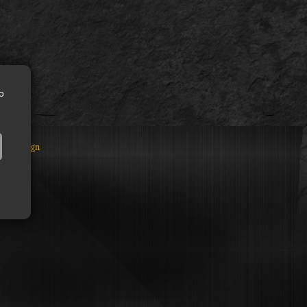
o
WEB Design