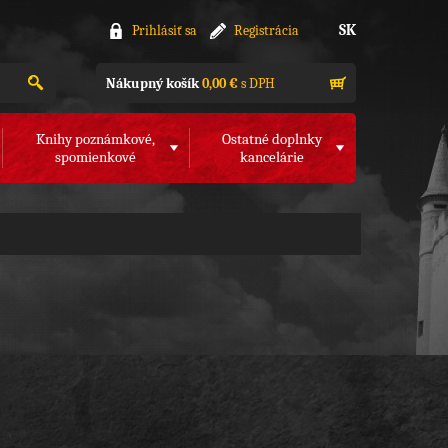
SK
Prihlásiť sa
Registrácia
Nákupný košík
0,00 €
s DPH
Knihy poznámkové,
Ostatné doplnky
spomienkové
kancelárie