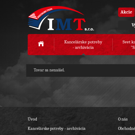
Akcie
V
Kancelárske potreby
Svet k
- archivácia
"S
Tovar sa nenašiel.
Úvod
O nás
Kancelárske potreby - archivácia
Obchodné