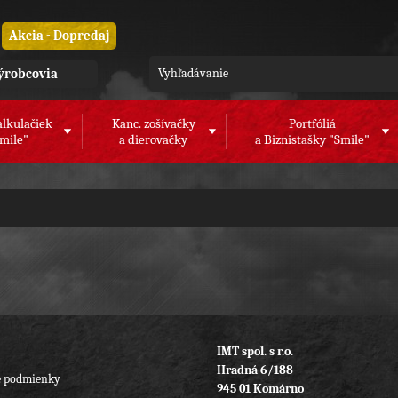
Akcia - Dopredaj
ýrobcovia
alkulačiek
Kanc. zošívačky
Portfóliá
mile"
a dierovačky
a Biznistašky "Smile"
IMT spol. s r.o.
Hradná 6/188
 podmienky
945 01 Komárno