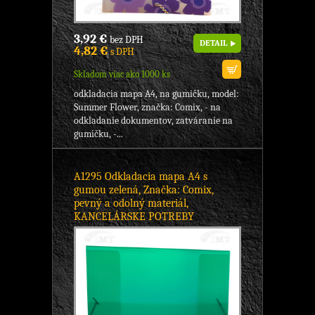
3,92 €
bez DPH
DETAIL
4,82 €
s DPH
Skladom viac ako 1000 ks
odkladacia mapa A4, na gumičku, model:
Summer Flower, značka: Comix, - na
odkladanie dokumentov, zatváranie na
gumičku, -...
A1295 Odkladacia mapa A4 s
gumou zelená, Značka: Comix,
pevný a odolný materiál,
KANCELÁRSKE POTREBY