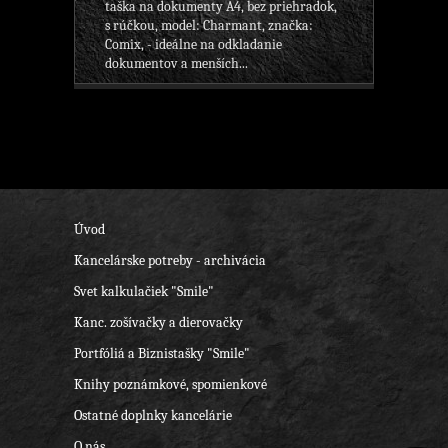
taška na dokumenty A4, bez priehradok,
s rúčkou, model: Charmant, značka:
Comix, - ideálne na odkladanie
dokumentov a menších...
Úvod
Kancelárske potreby - archivácia
Svet kalkulačiek "Smile"
Kanc. zošívačky a dierovačky
Portfóliá a Biznistašky "Smile"
Knihy poznámkové, spomienkové
Ostatné doplnky kancelárie
O nás