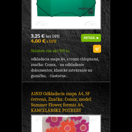
3,25 €
bez DPH
DETAIL
4,00 €
s DPH
Skladom viac ako 900 ks
odkladacia mapa A4, s tromi chlopňami,
značka: Comix, - na odkladanie
dokumentov, klasické zatváranie na
gumičku, - čiastočne...
A1833 Odkladacia mapa A4, SF
červená, Značka: Comix, model:
Summer Flower, formát A4,
KANCELÁRSKE POTREBY