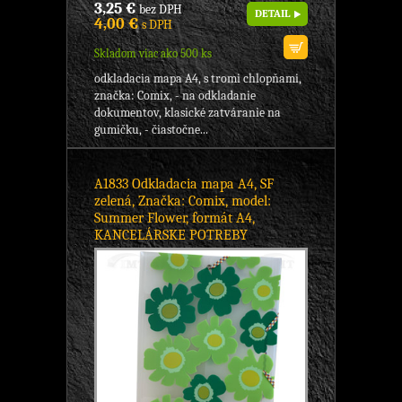
3,25 €
bez DPH
DETAIL
4,00 €
s DPH
Skladom viac ako 500 ks
odkladacia mapa A4, s tromi chlopňami,
značka: Comix, - na odkladanie
dokumentov, klasické zatváranie na
gumičku, - čiastočne...
A1833 Odkladacia mapa A4, SF
zelená, Značka: Comix, model:
Summer Flower, formát A4,
KANCELÁRSKE POTREBY