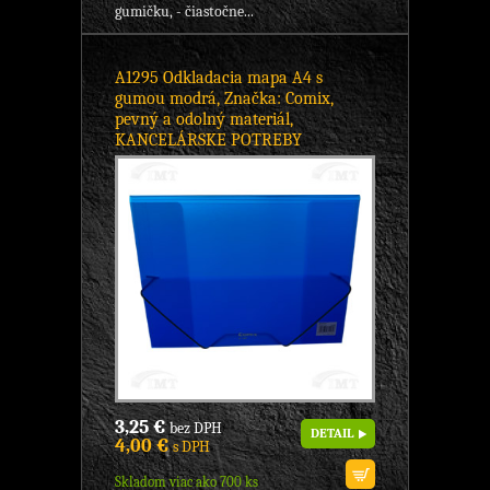
gumičku, - čiastočne...
A1295 Odkladacia mapa A4 s
gumou modrá, Značka: Comix,
pevný a odolný materiál,
KANCELÁRSKE POTREBY
3,25 €
bez DPH
DETAIL
4,00 €
s DPH
Skladom viac ako 700 ks