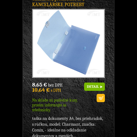
KANCELÁRSKE POTREBY
8,65 €
bez DPH
DETAIL
10,64 €
s DPH
Na sklade sú posledné kusy,
prosím informujte sa
telefonicky.
taška na dokumenty A4, bez priehradok,
s rúčkou, model: Charmant, značka:
Comix, - ideálne na odkladanie
dokumentov a menších...