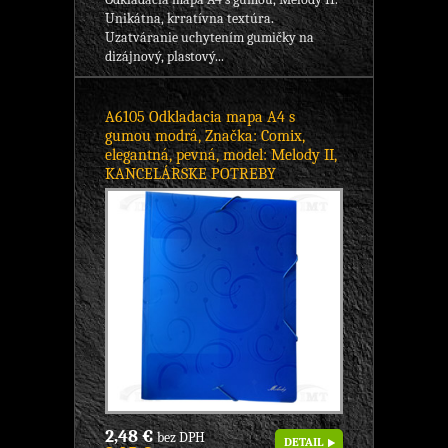
Unikátna, krratívna textúra.
Uzatváranie uchytením gumičky na
dizájnový, plastový...
A6105 Odkladacia mapa A4 s
gumou modrá, Značka: Comix,
elegantná, pevná, model: Melody II,
KANCELÁRSKE POTREBY
2,48 €
bez DPH
DETAIL