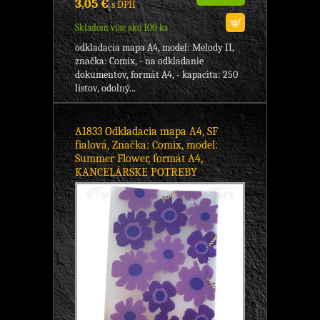
3,05 €
s DPH
Skladom viac ako 100 ks
odkladacia mapa A4, model: Melody II,
značka: Comix, - na odkladanie
dokumentov, formát A4, - kapacita: 250
listov, odolný...
A1833 Odkladacia mapa A4, SF
fialová, Značka: Comix, model:
Summer Flower, formát A4,
KANCELÁRSKE POTREBY