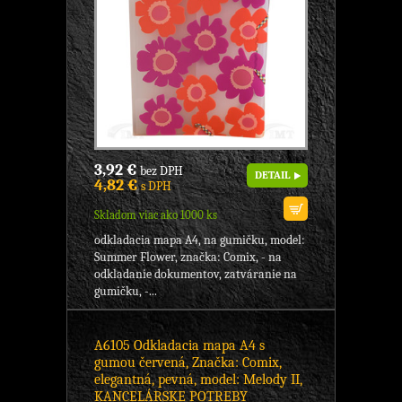
3,92 €
bez DPH
DETAIL
4,82 €
s DPH
Skladom viac ako 1000 ks
odkladacia mapa A4, na gumičku, model:
Summer Flower, značka: Comix, - na
odkladanie dokumentov, zatváranie na
gumičku, -...
A6105 Odkladacia mapa A4 s
gumou červená, Značka: Comix,
elegantná, pevná, model: Melody II,
KANCELÁRSKE POTREBY