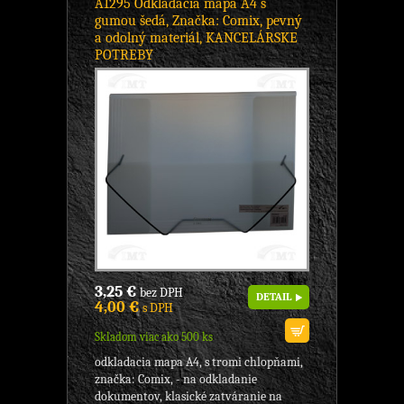
A1295 Odkladacia mapa A4 s
gumou šedá, Značka: Comix, pevný
a odolný materiál, KANCELÁRSKE
POTREBY
3,25 €
bez DPH
DETAIL
4,00 €
s DPH
Skladom viac ako 500 ks
odkladacia mapa A4, s tromi chlopňami,
značka: Comix, - na odkladanie
dokumentov, klasické zatváranie na