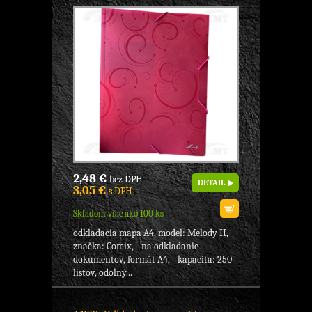
2,48 €
bez DPH
DETAIL
3,05 €
s DPH
Skladom viac ako 100 ks
odkladacia mapa A4, model: Melody II,
značka: Comix, - na odkladanie
dokumentov, formát A4, - kapacita: 250
listov, odolný...