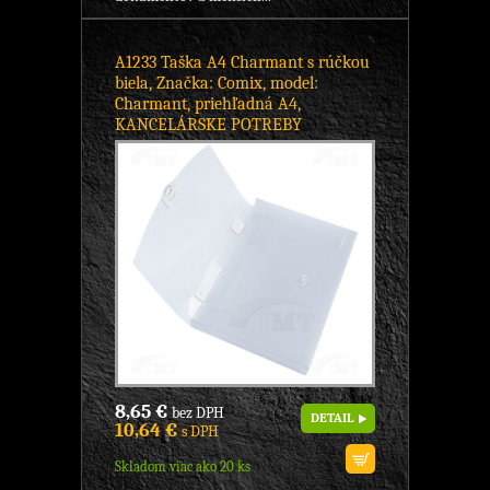
A1233 Taška A4 Charmant s rúčkou
biela, Značka: Comix, model:
Charmant, priehľadná A4,
KANCELÁRSKE POTREBY
8,65 €
bez DPH
DETAIL
10,64 €
s DPH
Skladom viac ako 20 ks