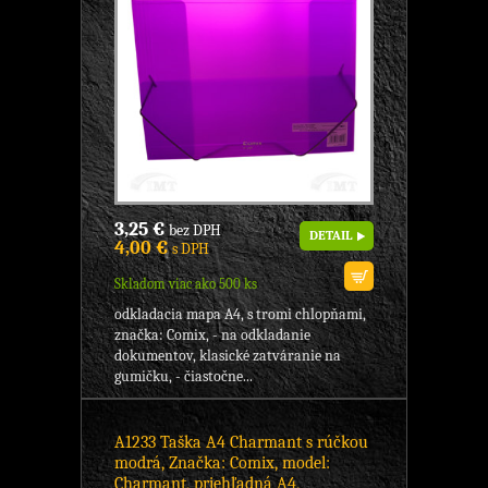
3,25 €
bez DPH
DETAIL
4,00 €
s DPH
Skladom viac ako 500 ks
odkladacia mapa A4, s tromi chlopňami,
značka: Comix, - na odkladanie
dokumentov, klasické zatváranie na
gumičku, - čiastočne...
A1233 Taška A4 Charmant s rúčkou
modrá, Značka: Comix, model:
Charmant, priehľadná A4,