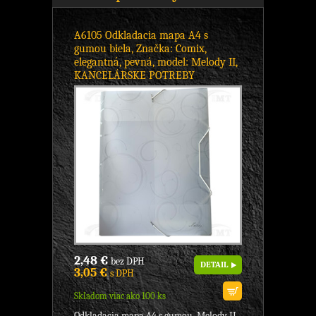
A6105 Odkladacia mapa A4 s
gumou biela, Značka: Comix,
elegantná, pevná, model: Melody II,
KANCELÁRSKE POTREBY
2,48 €
bez DPH
DETAIL
3,05 €
s DPH
Skladom viac ako 100 ks
Odkladacia mapa A4 s gumou, Melody II.