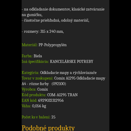
- na odkladanie dokumentov, klasické zatváranie
na gumičku,
- čiastočne priehľadná, odolný materiál,
- rozmery: 315 x 240 mm,
Materiál:
PP-Polypropylén
Farba:
Biela
Iná špecifikácia:
KANCELÁRSKE POTREBY
Kategória:
Odkladacie mapy a rýchloviazače
Tovar v zoskupení:
Comix A1295 Odkladacie mapy
A4 - rôzne farby (092100)
Výrobca:
Comix
Kód produktu:
COM-A1295 TRAN
EAN kód:
6929032312956
Váha:
0,056 kg
Počet ks v balení:
25
Podobné produkty