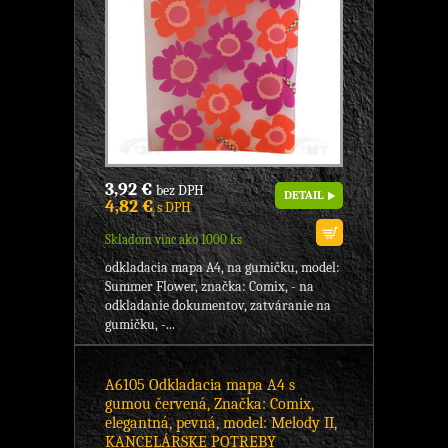
3,92 €
bez DPH
DETAIL
4,82 €
s DPH
Skladom viac ako 1000 ks
odkladacia mapa A4, na gumičku, model:
Summer Flower, značka: Comix, - na
odkladanie dokumentov, zatváranie na
gumičku, -...
A6105 Odkladacia mapa A4 s
gumou červená, Značka: Comix,
elegantná, pevná, model: Melody II,
KANCELÁRSKE POTREBY