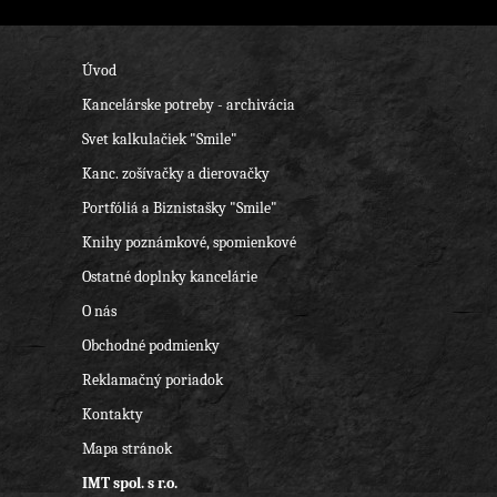
Úvod
Kancelárske potreby - archivácia
Svet kalkulačiek "Smile"
Kanc. zošívačky a dierovačky
Portfóliá a Biznistašky "Smile"
Knihy poznámkové, spomienkové
Ostatné doplnky kancelárie
O nás
Obchodné podmienky
Reklamačný poriadok
Kontakty
Mapa stránok
IMT spol. s r.o.