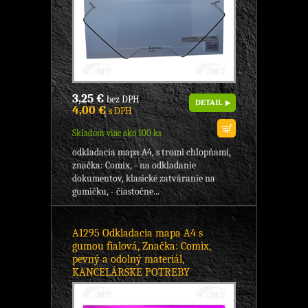
3,25 €
bez DPH
DETAIL
4,00 €
s DPH
Skladom viac ako 100 ks
odkladacia mapa A4, s tromi chlopňami,
značka: Comix, - na odkladanie
dokumentov, klasické zatváranie na
gumičku, - čiastočne...
A1295 Odkladacia mapa A4 s
gumou fialová, Značka: Comix,
pevný a odolný materiál,
KANCELÁRSKE POTREBY