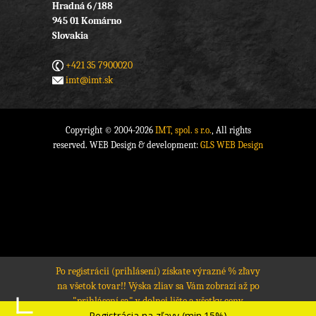
Hradná 6/188
945 01 Komárno
Slovakia
+421 35 7900020
imt@imt.sk
Copyright © 2004-2026
IMT, spol. s r.o.
, All rights
reserved. WEB Design & development:
GLS WEB Design
Po registrácii (prihlásení) získate výrazné % zľavy
na všetok tovar!! Výska zliav sa Vám zobrazí až po
"prihlásení sa" v dolnej lište a všetky ceny
Registrácia na zľavy (min.15%)
produktov sa prepočítajú na zľavnené ceny.