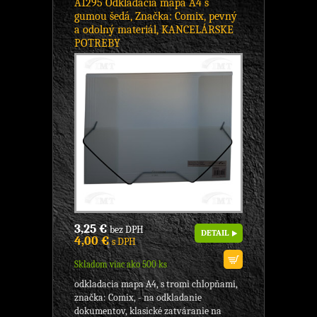
A1295 Odkladacia mapa A4 s
gumou šedá, Značka: Comix, pevný
a odolný materiál, KANCELÁRSKE
POTREBY
3,25 €
bez DPH
DETAIL
4,00 €
s DPH
Skladom viac ako 500 ks
odkladacia mapa A4, s tromi chlopňami,
značka: Comix, - na odkladanie
dokumentov, klasické zatváranie na