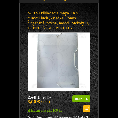
A6105 Odkladacia mapa A4 s
gumou biela, Značka: Comix,
elegantná, pevná, model: Melody II,
KANCELÁRSKE POTREBY
2,48 €
bez DPH
DETAIL
3,05 €
s DPH
Skladom viac ako 100 ks
Odkladacia mapa A4 s gumou, Melody II.