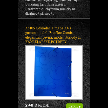
Unikátna, krratívna textúra.
Uzatváranie uchytením gumičky na
dizájnový, plastový...
A6105 Odkladacia mapa A4 s
gumou modrá, Značka: Comix,
elegantná, pevná, model: Melody II,
KANCELÁRSKE POTREBY
2,48 €
bez DPH
DETAIL