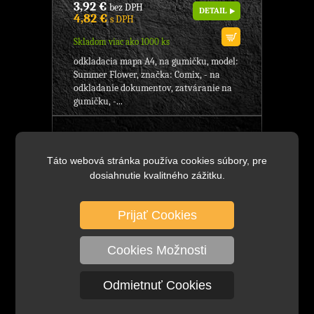
3,92 €
bez DPH
DETAIL
4,82 €
s DPH
Skladom viac ako 1000 ks
odkladacia mapa A4, na gumičku, model:
Summer Flower, značka: Comix, - na
odkladanie dokumentov, zatváranie na
gumičku, -...
A1833 Odkladacia mapa A4, SF
modrá, Značka: Comix, model:
Táto webová stránka používa cookies súbory, pre
Summer Flower, formát A4,
dosiahnutie kvalitného zážitku.
KANCELÁRSKE POTREBY
Prijať Cookies
Cookies Možnosti
Odmietnuť Cookies