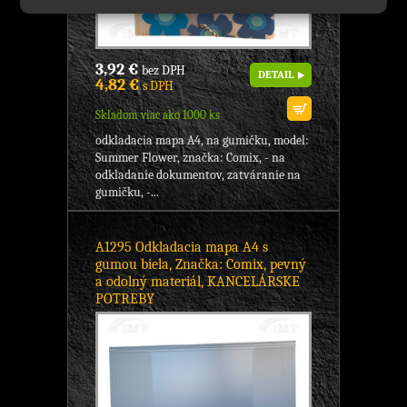
3,92 €
bez DPH
DETAIL
4,82 €
s DPH
Skladom viac ako 1000 ks
odkladacia mapa A4, na gumičku, model:
Summer Flower, značka: Comix, - na
odkladanie dokumentov, zatváranie na
gumičku, -...
A1295 Odkladacia mapa A4 s
gumou biela, Značka: Comix, pevný
a odolný materiál, KANCELÁRSKE
POTREBY