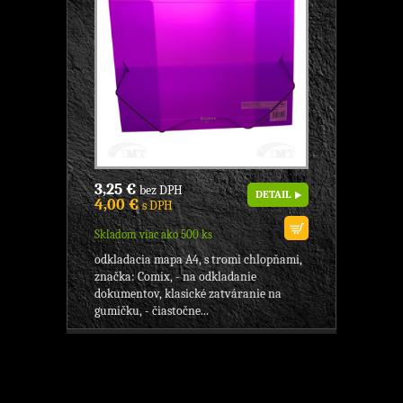
3,25 €
bez DPH
DETAIL
4,00 €
s DPH
Skladom viac ako 500 ks
odkladacia mapa A4, s tromi chlopňami,
značka: Comix, - na odkladanie
dokumentov, klasické zatváranie na
gumičku, - čiastočne...