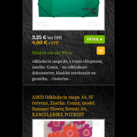
3,25 €
bez DPH
DETAIL
4,00 €
s DPH
Skladom viac ako 900 ks
odkladacia mapa A4, s tromi chlopňami,
značka: Comix, - na odkladanie
dokumentov, klasické zatváranie na
gumičku, - čiastočne...
A1833 Odkladacia mapa A4, SF
červená, Značka: Comix, model:
Summer Flower, formát A4,
KANCELÁRSKE POTREBY