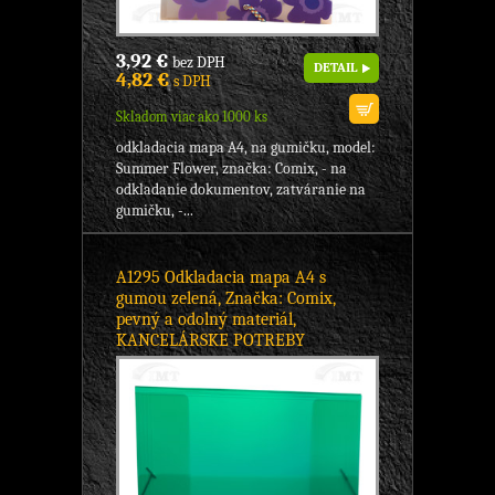
3,92 €
bez DPH
DETAIL
4,82 €
s DPH
Skladom viac ako 1000 ks
odkladacia mapa A4, na gumičku, model:
Summer Flower, značka: Comix, - na
odkladanie dokumentov, zatváranie na
gumičku, -...
A1295 Odkladacia mapa A4 s
gumou zelená, Značka: Comix,
pevný a odolný materiál,
KANCELÁRSKE POTREBY