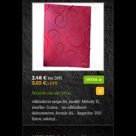
2,48 €
bez DPH
DETAIL
3,05 €
s DPH
Skladom viac ako 100 ks
odkladacia mapa A4, model: Melody II,
značka: Comix, - na odkladanie
dokumentov, formát A4, - kapacita: 250
listov, odolný...