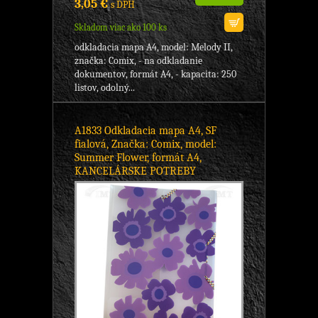
3,05 €
s DPH
Skladom viac ako 100 ks
odkladacia mapa A4, model: Melody II,
značka: Comix, - na odkladanie
dokumentov, formát A4, - kapacita: 250
listov, odolný...
A1833 Odkladacia mapa A4, SF
fialová, Značka: Comix, model:
Summer Flower, formát A4,
KANCELÁRSKE POTREBY