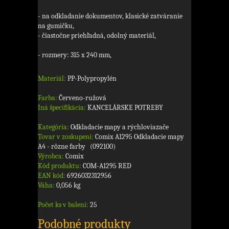
- na odkladanie dokumentov, klasické zatváranie
na gumičku,
- čiastočne priehľadná, odolný materiál,
- rozmery: 315 x 240 mm,
Materiál:
PP-Polypropylén
Farba:
Červeno-ružová
Iná špecifikácia:
KANCELÁRSKE POTREBY
Kategória:
Odkladacie mapy a rýchloviazače
Tovar v zoskupení:
Comix A1295 Odkladacie mapy
A4 - rôzne farby (092100)
Výrobca:
Comix
Kód produktu:
COM-A1295 RED
EAN kód:
6926032312956
Váha:
0,056 kg
Počet ks v balení:
25
Podobné produkty