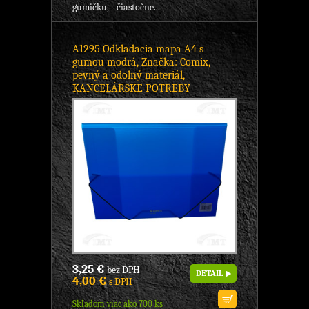
gumičku, - čiastočne...
A1295 Odkladacia mapa A4 s
gumou modrá, Značka: Comix,
pevný a odolný materiál,
KANCELÁRSKE POTREBY
3,25 €
bez DPH
DETAIL
4,00 €
s DPH
Skladom viac ako 700 ks