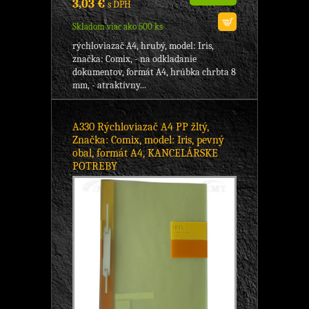
3,03 €
s DPH
Skladom viac ako 500 ks
rýchloviazač A4, hrubý, model: Iris,
značka: Comix, - na odkladanie
dokumentov, formát A4, hrúbka chrbta 8
mm, - atraktívny...
A330 Rýchloviazač A4 PP žltý,
Značka: Comix, model: Iris, pevný
obal, formát A4, KANCELÁRSKE
POTREBY