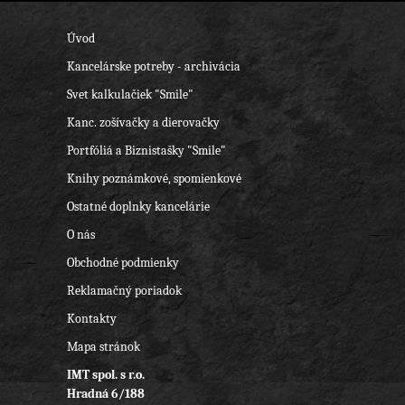
Úvod
Kancelárske potreby - archivácia
Svet kalkulačiek "Smile"
Kanc. zošívačky a dierovačky
Portfóliá a Biznistašky "Smile"
Knihy poznámkové, spomienkové
Ostatné doplnky kancelárie
O nás
Obchodné podmienky
Reklamačný poriadok
Kontakty
Mapa stránok
IMT spol. s r.o.
Hradná 6/188