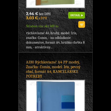
2,46 €
bez DPH
DETAIL
3,03 €
s DPH
Skladom viac ako 400 ks
rýchloviazač A4, hrubý, model: Iris,
značka: Comix, - na odkladanie
dokumentov, formát A4, hrúbka chrbta 8
mm, - atraktívny...
A330 Rýchloviazač A4 PP modrý,
Značka: Comix, model: Iris, pevný
obal, formát A4, KANCELÁRSKE
POTREBY