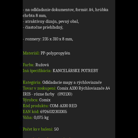
- na odkladanie dokumentov, formát A4, hrúbka
chrbta 8 mm,
- atraktívny dizajn, pevný obal,
- čiastočne priehľadný,
- rozmery: 235 x 310 x 8 mm,
Materiál:
PP-polypropylén
Farba:
Ružová
Iná špecifikácia:
KANCELÁRSKE POTREBY
Kategória:
Odkladacie mapy a rýchloviazače
Tovar v zoskupení:
Comix A330 Rýchloviazače A4
IRIS - rôzne farby (092130)
Výrobca:
Comix
Kód produktu:
COM-A330 RED
EAN kód:
6926032303305
Váha:
0,075 kg
Počet ks v balení:
50