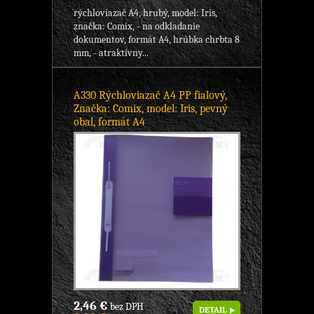
rýchloviazač A4, hrubý, model: Iris,
značka: Comix, - na odkladanie
dokumentov, formát A4, hrúbka chrbta 8
mm, - atraktívny...
A330 Rýchloviazač A4 PP fialový,
Značka: Comix, model: Iris, pevný
obal, formát A4
2,46 €
bez DPH
DETAIL