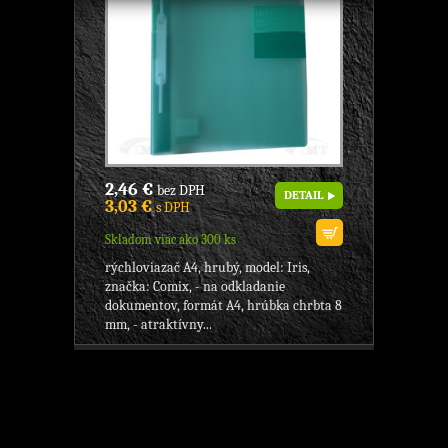
2,46 €
bez DPH
DETAIL
3,03 €
s DPH
Skladom viac ako 300 ks
rýchloviazač A4, hrubý, model: Iris,
značka: Comix, - na odkladanie
dokumentov, formát A4, hrúbka chrbta 8
mm, - atraktívny...