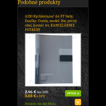
Podobné produkty
A330 Rýchloviazač A4 PP biely,
Značka: Comix, model: Iris, pevný
obal, formát A4, KANCELÁRSKE
POTREBY
2,46 €
bez DPH
DETAIL
3,03 €
s DPH
Skladom viac ako 300 ks