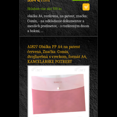
3,04 €
s DPH
Skladom viac ako 700 ks
obálka A4, rozšírená, na patent, značka:
Comix, - na odkladanie dokumentov a
menších predmetov, - s rozšíreným dnom
a bokmi, ...
A1827 Obálka PP A4 na patent
červená, Značka: Comix,
dvojfarebná s vreckom, formát A4,
KANCELÁRSKE POTREBY