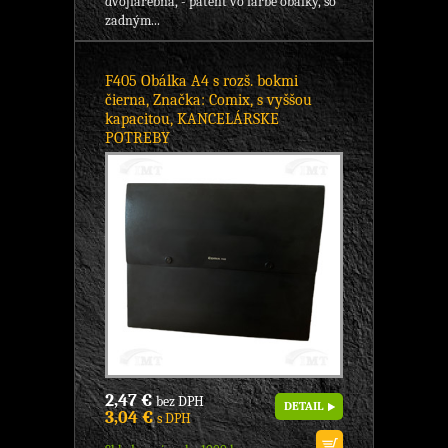
dvojfarebná, - patent vo farbe obálky, so
zadným...
F405 Obálka A4 s rozš. bokmi
čierna, Značka: Comix, s vyššou
kapacitou, KANCELÁRSKE
POTREBY
2,47 €
bez DPH
DETAIL
3,04 €
s DPH