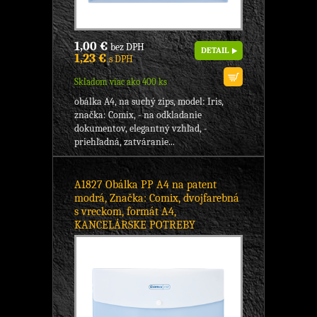
1,00 €
bez DPH
DETAIL
1,23 €
s DPH
Skladom viac ako 400 ks
obálka A4, na suchý zips, model: Iris,
značka: Comix, - na odkladanie
dokumentov, elegantný vzhľad, -
priehľadná, zatváranie...
A1827 Obálka PP A4 na patent
modrá, Značka: Comix, dvojfarebná
s vreckom, formát A4,
KANCELÁRSKE POTREBY