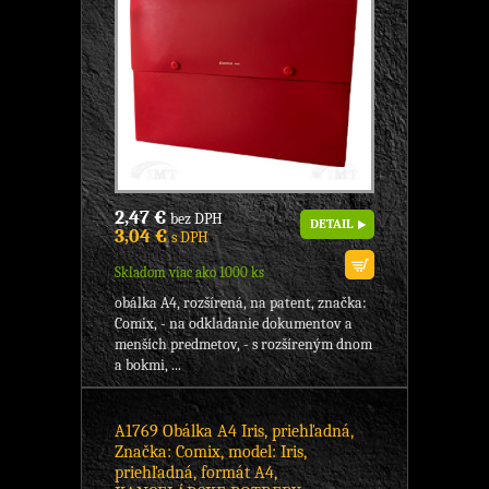
2,47 €
bez DPH
DETAIL
3,04 €
s DPH
Skladom viac ako 1000 ks
obálka A4, rozšírená, na patent, značka:
Comix, - na odkladanie dokumentov a
menších predmetov, - s rozšíreným dnom
a bokmi, ...
A1769 Obálka A4 Iris, priehľadná,
Značka: Comix, model: Iris,
priehľadná, formát A4,