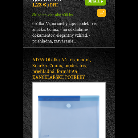
DETAIL
1,23 €
s DPH
Skladom viac ako 400 ks
obálka A4, na suchý zips, model: Iris,
značka: Comix, - na odkladanie
dokumentov, elegantný vzhľad, -
priehľadná, zatváranie...
A1769 Obálka A4 Iris, modrá,
Značka: Comix, model: Iris,
priehľadná, formát A4,
KANCELÁRSKE POTREBY