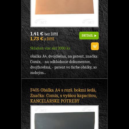
1,41 €
bez DPH
DETAIL
1,73 €
s DPH
Skladom viac ako 2000 ks
obálka A4, dvojdielna, na patent, značka:
Comix, - na odkladanie dokumentov,
dvojfarebná, - patent vo farbe obálky, so
zadným...
F405 Obálka A4 s rozš. bokmi šedá,
Značka: Comix, s vyššou kapacitou,
KANCELÁRSKE POTREBY