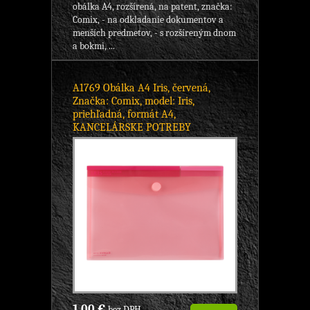
obálka A4, rozšírená, na patent, značka:
Comix, - na odkladanie dokumentov a
menších predmetov, - s rozšíreným dnom
a bokmi, ...
A1769 Obálka A4 Iris, červená,
Značka: Comix, model: Iris,
priehľadná, formát A4,
KANCELÁRSKE POTREBY
1,00 €
bez DPH