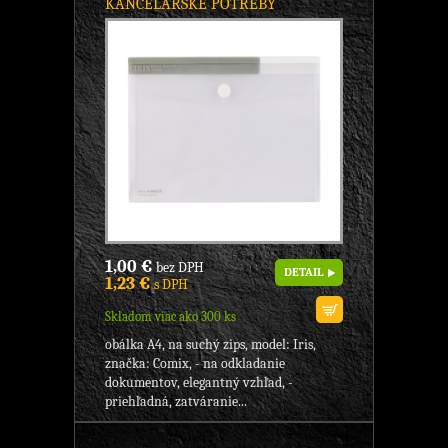
KANCELÁRSKE POTREBY
1,00 €
bez DPH
DETAIL
1,23 €
s DPH
Skladom viac ako 300 ks
obálka A4, na suchý zips, model: Iris,
značka: Comix, - na odkladanie
dokumentov, elegantný vzhľad, -
priehľadná, zatváranie...