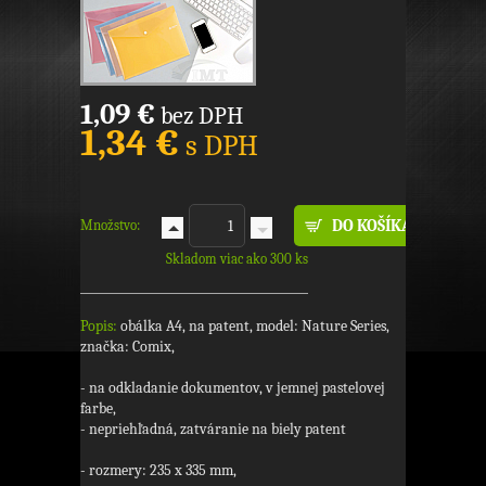
1,09 €
bez DPH
1,34 €
s DPH
Množstvo:
Skladom viac ako 300 ks
Popis:
obálka A4, na patent, model: Nature Series,
značka: Comix,
- na odkladanie dokumentov, v jemnej pastelovej
farbe,
- nepriehľadná, zatváranie na biely patent
- rozmery: 235 x 335 mm,