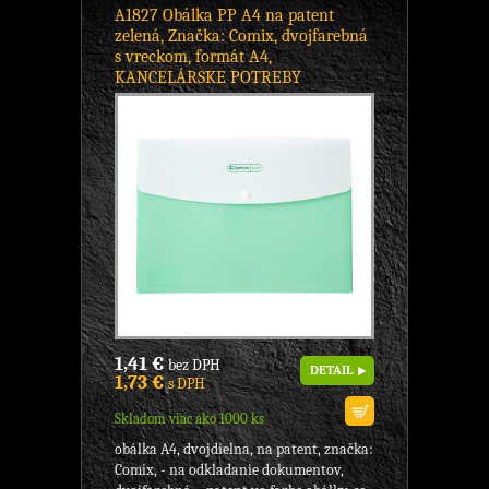
A1827 Obálka PP A4 na patent
zelená, Značka: Comix, dvojfarebná
s vreckom, formát A4,
KANCELÁRSKE POTREBY
1,41 €
bez DPH
DETAIL
1,73 €
s DPH
Skladom viac ako 1000 ks
obálka A4, dvojdielna, na patent, značka:
Comix, - na odkladanie dokumentov,