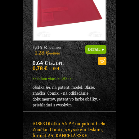
1,04 €
bez DPH
DETAIL
1,28 €
s DPH
0,64 €
bez DPH
0,78 €
s DPH
Skladom viac ako 300 ks
obálka A4, na patent, model: Blaze,
značka: Comix, - na odkladanie
dokumentov, patent vo farbe obálky, -
priehľadná s vysokým...
A1853 Obálka A4 PP na patent biela,
Značka: Comix, s vysokým leskom,
formát A4, KANCELÁRSKE