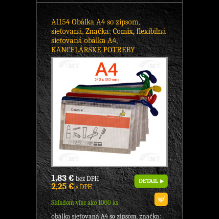
A1154 Obálka A4 so zipsom,
sieťovaná, Značka: Comix, flexibilná
sieťovaná obálka A4,
KANCELÁRSKE POTREBY
1,83 €
bez DPH
DETAIL
2,25 €
s DPH
Skladom viac ako 1000 ks
obálka sieťovaná A4 so zipsom, značka: