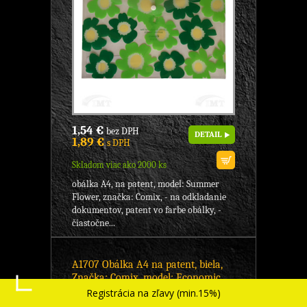
1,54 €
bez DPH
DETAIL
1,89 €
s DPH
Skladom viac ako 2000 ks
obálka A4, na patent, model: Summer
Flower, značka: Comix, - na odkladanie
dokumentov, patent vo farbe obálky, -
čiastočne...
A1707 Obálka A4 na patent, biela,
Značka: Comix, model: Economic,
formát A4, KANCELÁRSKE
Registrácia na zľavy (min.15%)
POTREBY