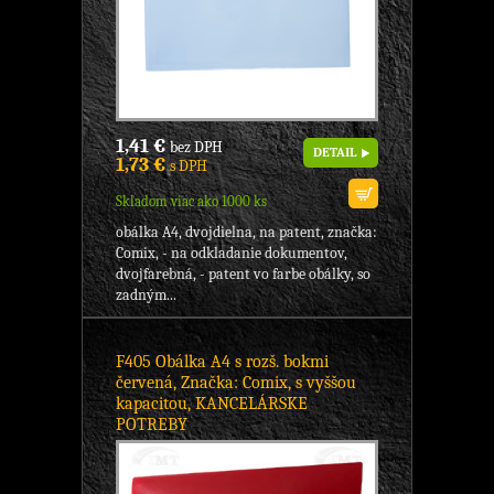
1,41 €
bez DPH
DETAIL
1,73 €
s DPH
Skladom viac ako 1000 ks
obálka A4, dvojdielna, na patent, značka:
Comix, - na odkladanie dokumentov,
dvojfarebná, - patent vo farbe obálky, so
zadným...
F405 Obálka A4 s rozš. bokmi
červená, Značka: Comix, s vyššou
kapacitou, KANCELÁRSKE
POTREBY