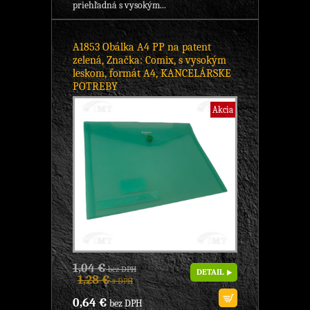
priehľadná s vysokým...
A1853 Obálka A4 PP na patent
zelená, Značka: Comix, s vysokým
leskom, formát A4, KANCELÁRSKE
POTREBY
Akcia
1,04 €
bez DPH
DETAIL
1,28 €
s DPH
0,64 €
bez DPH