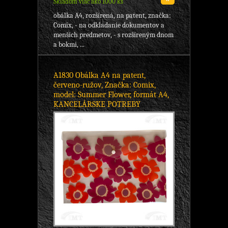
Skladom viac ako 1000 ks
obálka A4, rozšírená, na patent, značka:
Comix, - na odkladanie dokumentov a
menších predmetov, - s rozšíreným dnom
a bokmi, ...
A1830 Obálka A4 na patent,
červeno-ružov, Značka: Comix,
model: Summer Flower, formát A4,
KANCELÁRSKE POTREBY