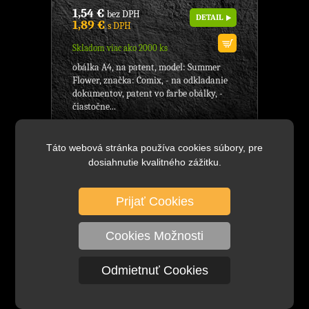
1,54 €
bez DPH
DETAIL
1,89 €
s DPH
Skladom viac ako 2000 ks
obálka A4, na patent, model: Summer
Flower, značka: Comix, - na odkladanie
dokumentov, patent vo farbe obálky, -
čiastočne...
Táto webová stránka používa cookies súbory, pre
A1707 Obálka A4 na patent, modrá,
Značka: Comix, model: Economic,
dosiahnutie kvalitného zážitku.
formát A4, KANCELÁRSKE
POTREBY
Prijať Cookies
Cookies Možnosti
Odmietnuť Cookies