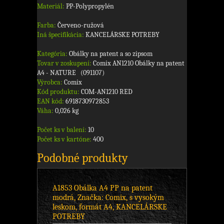
Materiál:
PP-Polypropylén
Farba:
Červeno-ružová
Iná špecifikácia:
KANCELÁRSKE POTREBY
Kategória:
Obálky na patent a so zipsom
Tovar v zoskupení:
Comix AN1210 Obálky na patent
A4 - NATURE (091107)
Výrobca:
Comix
Kód produktu:
COM-AN1210 RED
EAN kód:
6918730972853
Váha:
0,026 kg
Počet ks v balení:
10
Počet ks v kartóne:
400
Podobné produkty
A1853 Obálka A4 PP na patent
modrá, Značka: Comix, s vysokým
leskom, formát A4, KANCELÁRSKE
POTREBY