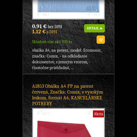
0,91 €
bez DPH
DETAIL
1,12 €
s DPH
Skladom viac ako 700 ks
obálka A4, na patent, model: Ecomonic,
značka: Comix, - na odkladanie
dokumentov, s jemným vzorom, -
čiastočne priehľadná, ...
A1853 Obálka A4 PP na patent
červená, Značka: Comix, s vysokým
leskom, formát A4, KANCELÁRSKE
POTREBY
Akcia