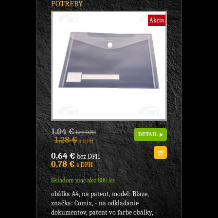
POTREBY
Akcia
1,04 €
bez DPH
DETAIL
1,28 €
s DPH
0,64 €
bez DPH
0,78 €
s DPH
Skladom viac ako 800 ks
obálka A4, na patent, model: Blaze,
značka: Comix, - na odkladanie
dokumentov, patent vo farbe obálky, -