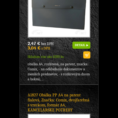
2,47 €
bez DPH
DETAIL
3,04 €
s DPH
Skladom viac ako 1000 ks
obálka A4, rozšírená, na patent, značka:
Comix, - na odkladanie dokumentov a
menších predmetov, - s rozšíreným dnom
a bokmi, ...
A1827 Obálka PP A4 na patent
fialová, Značka: Comix, dvojfarebná
s vreckom, formát A4,
KANCELÁRSKE POTREBY