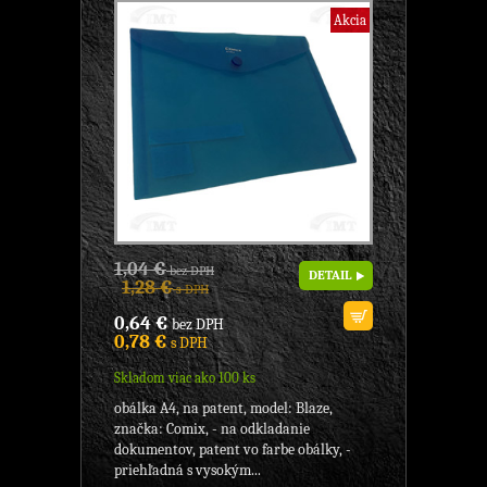
Akcia
1,04 €
bez DPH
DETAIL
1,28 €
s DPH
0,64 €
bez DPH
0,78 €
s DPH
Skladom viac ako 100 ks
obálka A4, na patent, model: Blaze,
značka: Comix, - na odkladanie
dokumentov, patent vo farbe obálky, -
priehľadná s vysokým...