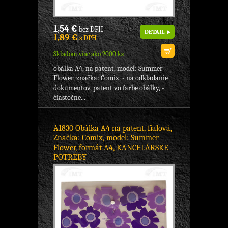
1,54 €
bez DPH
DETAIL
1,89 €
s DPH
Skladom viac ako 2000 ks
obálka A4, na patent, model: Summer
Flower, značka: Comix, - na odkladanie
dokumentov, patent vo farbe obálky, -
čiastočne...
A1830 Obálka A4 na patent, fialová,
Značka: Comix, model: Summer
Flower, formát A4, KANCELÁRSKE
POTREBY