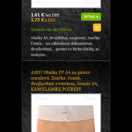
1,41 €
bez DPH
DETAIL
1,73 €
s DPH
Skladom viac ako 3000 ks
obálka A4, dvojdielna, na patent, značka:
Comix, - na odkladanie dokumentov,
dvojfarebná, - patent vo farbe obálky, so
zadným...
A1827 Obálka PP A4 na patent
oranžová, Značka: Comix,
dvojfarebná s vreckom, formát A4,
KANCELÁRSKE POTREBY