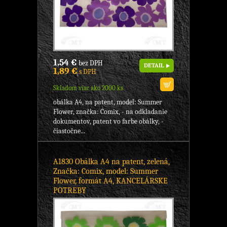
1,54 €
bez DPH
DETAIL
1,89 €
s DPH
Skladom viac ako 2000 ks
obálka A4, na patent, model: Summer
Flower, značka: Comix, - na odkladanie
dokumentov, patent vo farbe obálky, -
čiastočne...
A1830 Obálka A4 na patent, zelená,
Značka: Comix, model: Summer
Flower, formát A4, KANCELÁRSKE
POTREBY