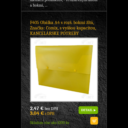
a bokmi, ...
F405 Obálka A4 s rozš. bokmi žltá,
Značka: Comix, s vyššou kapacitou,
KANCELÁRSKE POTREBY
2,47 €
bez DPH
DETAIL
3,04 €
s DPH
Skladom viac ako 1000 ks