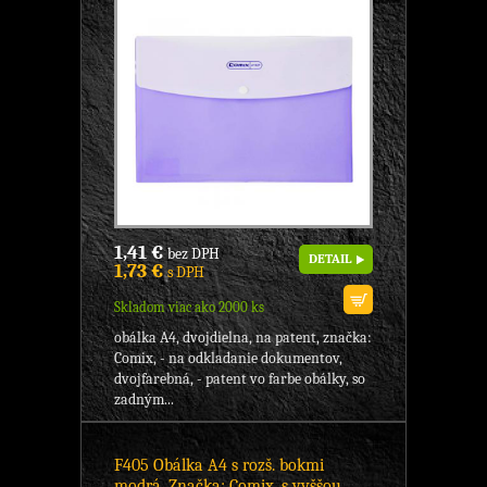
1,41 €
bez DPH
DETAIL
1,73 €
s DPH
Skladom viac ako 2000 ks
obálka A4, dvojdielna, na patent, značka:
Comix, - na odkladanie dokumentov,
dvojfarebná, - patent vo farbe obálky, so
zadným...
F405 Obálka A4 s rozš. bokmi
modrá, Značka: Comix, s vyššou