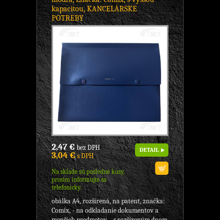
kapacitou, KANCELÁRSKE
POTREBY
2,47 €
bez DPH
DETAIL
3,04 €
s DPH
Na sklade sú posledné kusy,
prosím informujte sa
telefonicky.
obálka A4, rozšírená, na patent, značka:
Comix, - na odkladanie dokumentov a
menších predmetov, - s rozšíreným dnom