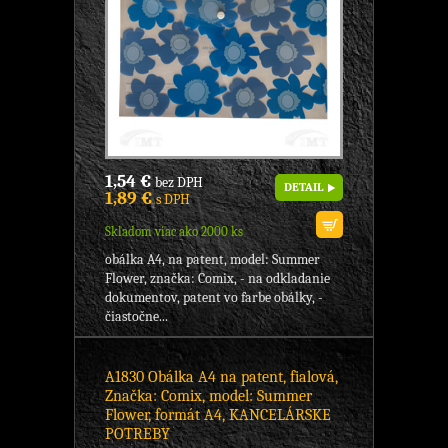
1,54 €
bez DPH
DETAIL
1,89 €
s DPH
Skladom viac ako 2000 ks
obálka A4, na patent, model: Summer
Flower, značka: Comix, - na odkladanie
dokumentov, patent vo farbe obálky, -
čiastočne...
A1830 Obálka A4 na patent, fialová,
Značka: Comix, model: Summer
Flower, formát A4, KANCELÁRSKE
POTREBY