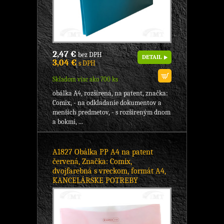
2,47 €
bez DPH
DETAIL
3,04 €
s DPH
Skladom viac ako 700 ks
obálka A4, rozšírená, na patent, značka:
Comix, - na odkladanie dokumentov a
menších predmetov, - s rozšíreným dnom
a bokmi, ...
A1827 Obálka PP A4 na patent
červená, Značka: Comix,
dvojfarebná s vreckom, formát A4,
KANCELÁRSKE POTREBY