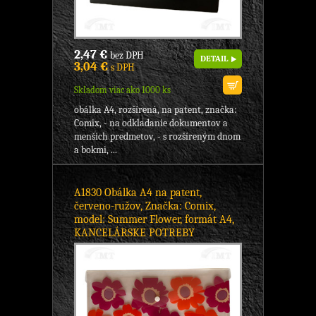
2,47 €
bez DPH
DETAIL
3,04 €
s DPH
Skladom viac ako 1000 ks
obálka A4, rozšírená, na patent, značka:
Comix, - na odkladanie dokumentov a
menších predmetov, - s rozšíreným dnom
a bokmi, ...
A1830 Obálka A4 na patent,
červeno-ružov, Značka: Comix,
model: Summer Flower, formát A4,
KANCELÁRSKE POTREBY