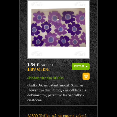
1,54 €
bez DPH
DETAIL
1,89 €
s DPH
Skladom viac ako 2000 ks
obálka A4, na patent, model: Summer
Flower, značka: Comix, - na odkladanie
dokumentov, patent vo farbe obálky, -
čiastočne...
A1830 Obálka A4 na patent, zelená,