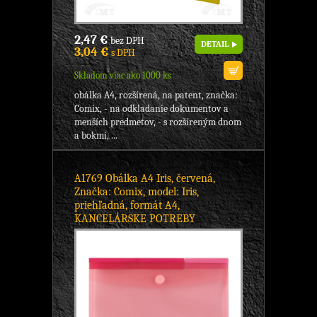
2,47 €
bez DPH
DETAIL
3,04 €
s DPH
Skladom viac ako 1000 ks
obálka A4, rozšírená, na patent, značka:
Comix, - na odkladanie dokumentov a
menších predmetov, - s rozšíreným dnom
a bokmi, ...
A1769 Obálka A4 Iris, červená,
Značka: Comix, model: Iris,
priehľadná, formát A4,
KANCELÁRSKE POTREBY