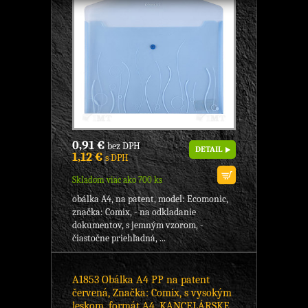
0,91 €
bez DPH
DETAIL
1,12 €
s DPH
Skladom viac ako 700 ks
obálka A4, na patent, model: Ecomonic,
značka: Comix, - na odkladanie
dokumentov, s jemným vzorom, -
čiastočne priehľadná, ...
A1853 Obálka A4 PP na patent
červená, Značka: Comix, s vysokým
leskom, formát A4, KANCELÁRSKE