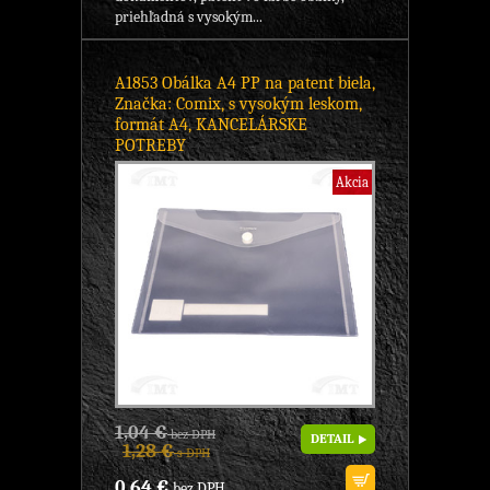
priehľadná s vysokým...
A1853 Obálka A4 PP na patent biela,
Značka: Comix, s vysokým leskom,
formát A4, KANCELÁRSKE
POTREBY
Akcia
1,04 €
bez DPH
DETAIL
1,28 €
s DPH
0,64 €
bez DPH