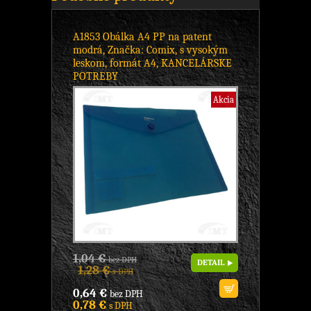
A1853 Obálka A4 PP na patent
modrá, Značka: Comix, s vysokým
leskom, formát A4, KANCELÁRSKE
POTREBY
Akcia
1,04 €
bez DPH
DETAIL
1,28 €
s DPH
0,64 €
bez DPH
0,78 €
s DPH