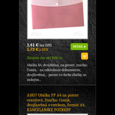
1,41 €
bez DPH
DETAIL
1,73 €
s DPH
Skladom viac ako 3000 ks
obálka A4, dvojdielna, na patent, značka:
Comix, - na odkladanie dokumentov,
dvojfarebná, - patent vo farbe obálky, so
zadným...
A1827 Obálka PP A4 na patent
oranžová, Značka: Comix,
dvojfarebná s vreckom, formát A4,
KANCELÁRSKE POTREBY