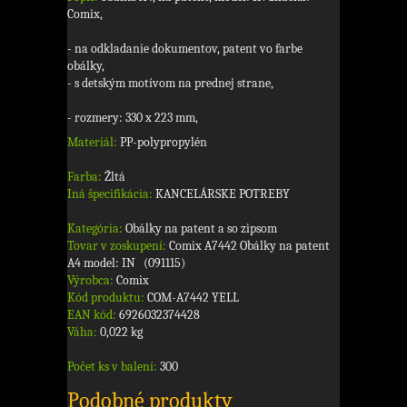
Comix,
- na odkladanie dokumentov, patent vo farbe
obálky,
- s detským motívom na prednej strane,
- rozmery: 330 x 223 mm,
Materiál:
PP-polypropylén
Farba:
Žltá
Iná špecifikácia:
KANCELÁRSKE POTREBY
Kategória:
Obálky na patent a so zipsom
Tovar v zoskupení:
Comix A7442 Obálky na patent
A4 model: IN (091115)
Výrobca:
Comix
Kód produktu:
COM-A7442 YELL
EAN kód:
6926032374428
Váha:
0,022 kg
Počet ks v balení:
300
Podobné produkty