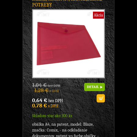
POTREBY
Akcia
1,04 €
bez DPH
DETAIL
1,28 €
s DPH
0,64 €
bez DPH
0,78 €
s DPH
Skladom viac ako 300 ks
obálka A4, na patent, model: Blaze,
značka: Comix, - na odkladanie
dokumentov, patent vo farbe obálky, -