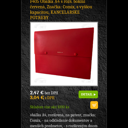
F405 Obálka A4 s rozš. bokmi
červená, Značka: Comix, s vyššou
kapacitou, KANCELÁRSKE
POTREBY
2,47 €
bez DPH
DETAIL
3,04 €
s DPH
Skladom viac ako 1000 ks
obálka A4, rozšírená, na patent, značka:
Comix, - na odkladanie dokumentov a
menších predmetov, - s rozšíreným dnom