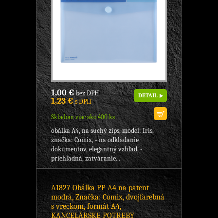
1,00 €
bez DPH
DETAIL
1,23 €
s DPH
Skladom viac ako 400 ks
obálka A4, na suchý zips, model: Iris,
značka: Comix, - na odkladanie
dokumentov, elegantný vzhľad, -
priehľadná, zatváranie...
A1827 Obálka PP A4 na patent
modrá, Značka: Comix, dvojfarebná
s vreckom, formát A4,
KANCELÁRSKE POTREBY