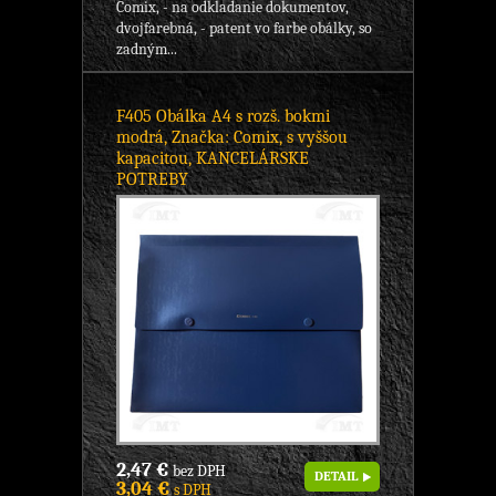
Comix, - na odkladanie dokumentov,
dvojfarebná, - patent vo farbe obálky, so
zadným...
F405 Obálka A4 s rozš. bokmi
modrá, Značka: Comix, s vyššou
kapacitou, KANCELÁRSKE
POTREBY
2,47 €
bez DPH
DETAIL
3,04 €
s DPH