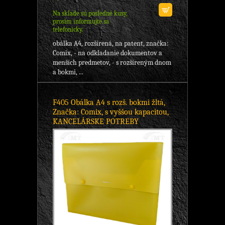
Na sklade sú posledné kusy,
prosím informujte sa
telefonicky.
obálka A4, rozšírená, na patent, značka:
Comix, - na odkladanie dokumentov a
menších predmetov, - s rozšíreným dnom
a bokmi, ...
F405 Obálka A4 s rozš. bokmi žltá,
Značka: Comix, s vyššou kapacitou,
KANCELÁRSKE POTREBY