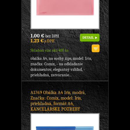
1,00 €
bez DPH
DETAIL
1,23 €
s DPH
Skladom viac ako 400 ks
obálka A4, na suchý zips, model: Iris,
značka: Comix, - na odkladanie
dokumentov, elegantný vzhľad, -
priehľadná, zatváranie...
A1769 Obálka A4 Iris, modrá,
Značka: Comix, model: Iris,
priehľadná, formát A4,
KANCELÁRSKE POTREBY