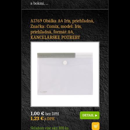
a bokmi, ...
A1769 Obálka A4 Iris, priehľadná,
Značka: Comix, model: Iris,
priehľadná, formát A4,
KANCELÁRSKE POTREBY
1,00 €
bez DPH
DETAIL
1,23 €
s DPH
Skladom viac ako 300 ks