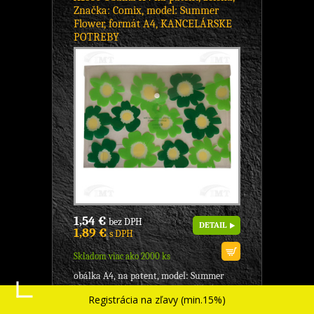
Značka: Comix, model: Summer
Flower, formát A4, KANCELÁRSKE
POTREBY
1,54 €
bez DPH
DETAIL
1,89 €
s DPH
Skladom viac ako 2000 ks
obálka A4, na patent, model: Summer
Flower, značka: Comix, - na odkladanie
Registrácia na zľavy (min.15%)
dokumentov, patent vo farbe obálky, -