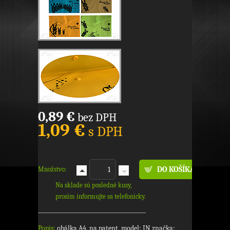
0,89 €
bez DPH
1,09 €
s DPH
Množstvo:
Na sklade sú posledné kusy,
prosím informujte sa telefonicky.
Popis:
obálka A4, na patent, model: IN značka: