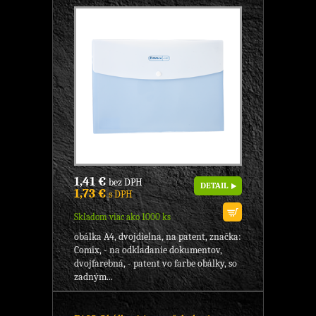
1,41 €
bez DPH
DETAIL
1,73 €
s DPH
Skladom viac ako 1000 ks
obálka A4, dvojdielna, na patent, značka:
Comix, - na odkladanie dokumentov,
dvojfarebná, - patent vo farbe obálky, so
zadným...