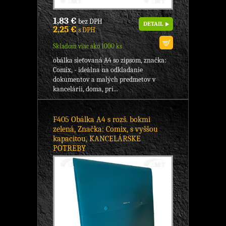
1,83 €
bez DPH
DETAIL
2,25 €
s DPH
Skladom viac ako 1000 ks
obálka sieťovaná A4 so zipsom, značka:
Comix, - ideálna na odkladanie
dokumentov a malých predmetov v
kancelárii, doma, pri...
F405 Obálka A4 s rozš. bokmi
zelená, Značka: Comix, s vyššou
kapacitou, KANCELÁRSKE
POTREBY