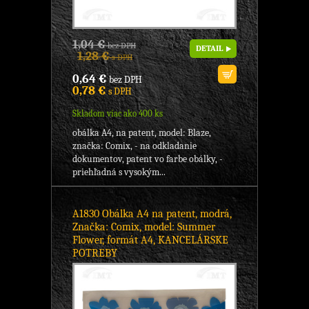
1,04 €
bez DPH
DETAIL
1,28 €
s DPH
0,64 €
bez DPH
0,78 €
s DPH
Skladom viac ako 400 ks
obálka A4, na patent, model: Blaze,
značka: Comix, - na odkladanie
dokumentov, patent vo farbe obálky, -
priehľadná s vysokým...
A1830 Obálka A4 na patent, modrá,
Značka: Comix, model: Summer
Flower, formát A4, KANCELÁRSKE
POTREBY