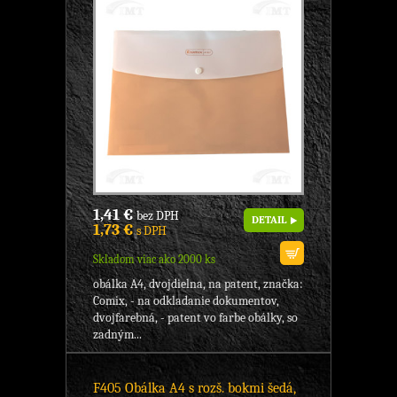
1,41 €
bez DPH
DETAIL
1,73 €
s DPH
Skladom viac ako 2000 ks
obálka A4, dvojdielna, na patent, značka:
Comix, - na odkladanie dokumentov,
dvojfarebná, - patent vo farbe obálky, so
zadným...
F405 Obálka A4 s rozš. bokmi šedá,