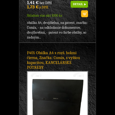
1,41 €
bez DPH
DETAIL
1,73 €
s DPH
Skladom viac ako 1000 ks
obálka A4, dvojdielna, na patent, značka:
Comix, - na odkladanie dokumentov,
dvojfarebná, - patent vo farbe obálky, so
zadným...
F405 Obálka A4 s rozš. bokmi
čierna, Značka: Comix, s vyššou
kapacitou, KANCELÁRSKE
POTREBY