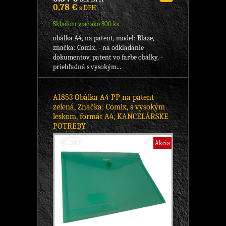
0,78 €
s DPH
Skladom viac ako 800 ks
obálka A4, na patent, model: Blaze,
značka: Comix, - na odkladanie
dokumentov, patent vo farbe obálky, -
priehľadná s vysokým...
A1853 Obálka A4 PP na patent
zelená, Značka: Comix, s vysokým
leskom, formát A4, KANCELÁRSKE
POTREBY
Akcia