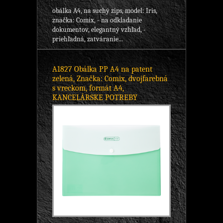
obálka A4, na suchý zips, model: Iris,
značka: Comix, - na odkladanie
dokumentov, elegantný vzhľad, -
priehľadná, zatváranie...
A1827 Obálka PP A4 na patent
zelená, Značka: Comix, dvojfarebná
s vreckom, formát A4,
KANCELÁRSKE POTREBY