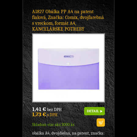
A1827 Obálka PP A4 na patent
fialová, Značka: Comix, dvojfarebná
s vreckom, formát A4,
KANCELÁRSKE POTREBY
1,41 €
bez DPH
DETAIL
1,73 €
s DPH
Skladom viac ako 2000 ks
obálka A4, dvojdielna, na patent, značka: