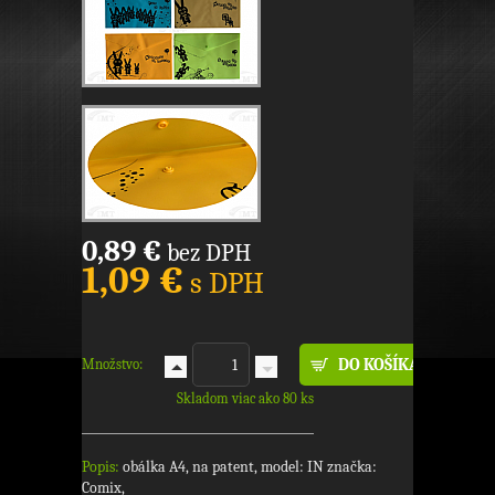
0,89 €
bez DPH
1,09 €
s DPH
Množstvo:
Skladom viac ako 80 ks
Popis:
obálka A4, na patent, model: IN značka:
Comix,