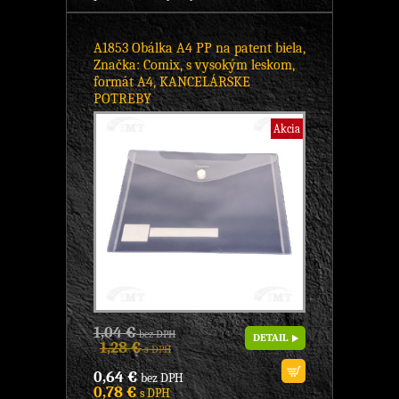
A1853 Obálka A4 PP na patent biela,
Značka: Comix, s vysokým leskom,
formát A4, KANCELÁRSKE
POTREBY
Akcia
1,04 €
bez DPH
DETAIL
1,28 €
s DPH
0,64 €
bez DPH
0,78 €
s DPH