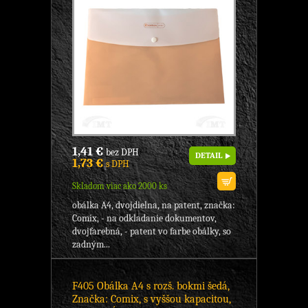
1,41 €
bez DPH
DETAIL
1,73 €
s DPH
Skladom viac ako 2000 ks
obálka A4, dvojdielna, na patent, značka:
Comix, - na odkladanie dokumentov,
dvojfarebná, - patent vo farbe obálky, so
zadným...
F405 Obálka A4 s rozš. bokmi šedá,
Značka: Comix, s vyššou kapacitou,