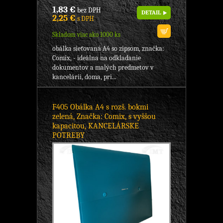
1,83 €
bez DPH
DETAIL
2,25 €
s DPH
Skladom viac ako 1000 ks
obálka sieťovaná A4 so zipsom, značka:
Comix, - ideálna na odkladanie
dokumentov a malých predmetov v
kancelárii, doma, pri...
F405 Obálka A4 s rozš. bokmi
zelená, Značka: Comix, s vyššou
kapacitou, KANCELÁRSKE
POTREBY