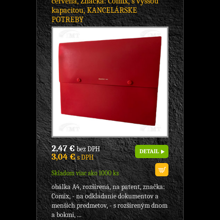
červená, Značka: Comix, s vyššou
kapacitou, KANCELÁRSKE
POTREBY
2,47 €
bez DPH
DETAIL
3,04 €
s DPH
Skladom viac ako 1000 ks
obálka A4, rozšírená, na patent, značka:
Comix, - na odkladanie dokumentov a
menších predmetov, - s rozšíreným dnom
a bokmi, ...