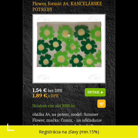
Flower, formát A4, KANCELÁRSKE
POTREBY
1,54 €
bez DPH
DETAIL
1,89 €
s DPH
Skladom viac ako 2000 ks
obálka A4, na patent, model: Summer
Flower, značka: Comix, - na odkladanie
dokumentov, patent vo farbe obálky, -
Registrácia na zľavy (min.15%)
čiastočne...