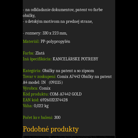
- na odkladanie dokumentov, patent vo farbe
obálky,
- s detským motívom na prednej strane,
- rozmery: 330 x 223 mm,
Materiál:
PP-polypropylén
Farba:
Zlatá
Iná špecifikácia:
KANCELÁRSKE POTREBY
Kategória:
Obálky na patent a so zipsom
Tovar v zoskupení:
Comix A7442 Obálky na patent
A4 model: IN (091115)
Výrobca:
Comix
Kód produktu:
COM-A7442 GOLD
EAN kód:
6926032374428
Váha:
0,022 kg
Počet ks v balení:
300
Podobné produkty