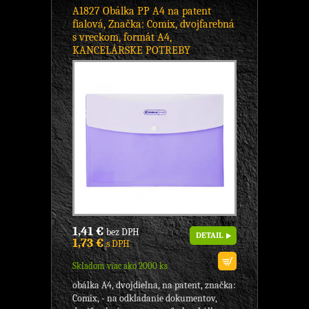
A1827 Obálka PP A4 na patent
fialová, Značka: Comix, dvojfarebná
s vreckom, formát A4,
KANCELÁRSKE POTREBY
1,41 €
bez DPH
DETAIL
1,73 €
s DPH
Skladom viac ako 2000 ks
obálka A4, dvojdielna, na patent, značka:
Comix, - na odkladanie dokumentov,