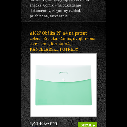
značka: Comix, - na odkladanie
dokumentov, elegantný vzhľad, -
priehľadná, zatváranie...
A1827 Obálka PP A4 na patent
zelená, Značka: Comix, dvojfarebná
s vreckom, formát A4,
KANCELÁRSKE POTREBY
1,41 €
bez DPH
DETAIL