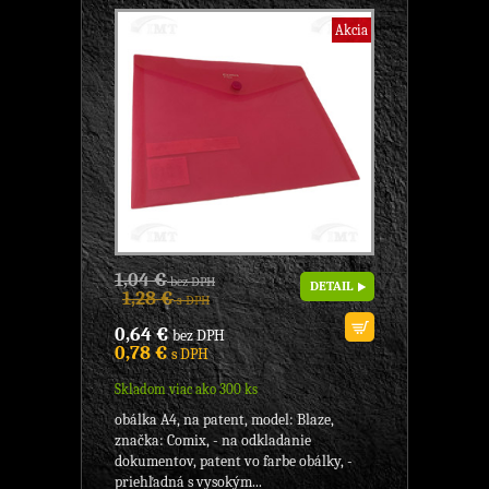
Akcia
1,04 €
bez DPH
DETAIL
1,28 €
s DPH
0,64 €
bez DPH
0,78 €
s DPH
Skladom viac ako 300 ks
obálka A4, na patent, model: Blaze,
značka: Comix, - na odkladanie
dokumentov, patent vo farbe obálky, -
priehľadná s vysokým...