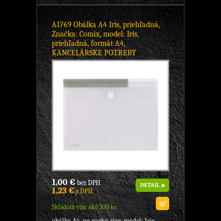
A1769 Obálka A4 Iris, priehľadná,
Značka: Comix, model: Iris,
priehľadná, formát A4,
KANCELÁRSKE POTREBY
1,00 €
bez DPH
DETAIL
1,23 €
s DPH
Skladom viac ako 300 ks
obálka A4, na suchý zips, model: Iris,