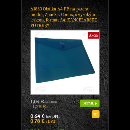
A1853 Obálka A4 PP na patent
modrá, Značka: Comix, s vysokým
leskom, formát A4, KANCELÁRSKE
POTREBY
Akcia
1,04 €
bez DPH
DETAIL
1,28 €
s DPH
0,64 €
bez DPH
0,78 €
s DPH