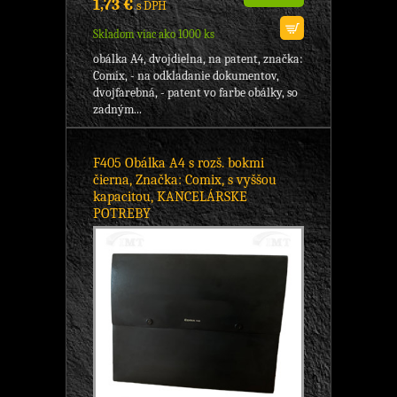
1,73 €
s DPH
Skladom viac ako 1000 ks
obálka A4, dvojdielna, na patent, značka:
Comix, - na odkladanie dokumentov,
dvojfarebná, - patent vo farbe obálky, so
zadným...
F405 Obálka A4 s rozš. bokmi
čierna, Značka: Comix, s vyššou
kapacitou, KANCELÁRSKE
POTREBY