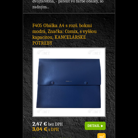
dvojfarebná, - patent vo farbe obálky, so
zadným...
F405 Obálka A4 s rozš. bokmi
modrá, Značka: Comix, s vyššou
kapacitou, KANCELÁRSKE
POTREBY
2,47 €
bez DPH
DETAIL
3,04 €
s DPH