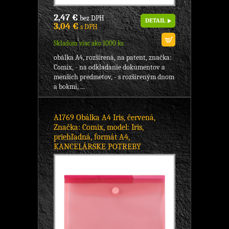
2,47 €
bez DPH
DETAIL
3,04 €
s DPH
Skladom viac ako 1000 ks
obálka A4, rozšírená, na patent, značka:
Comix, - na odkladanie dokumentov a
menších predmetov, - s rozšíreným dnom
a bokmi, ...
A1769 Obálka A4 Iris, červená,
Značka: Comix, model: Iris,
priehľadná, formát A4,
KANCELÁRSKE POTREBY