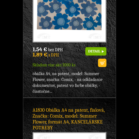
1,54 €
bez DPH
DETAIL
1,89 €
s DPH
Skladom viac ako 2000 ks
obálka A4, na patent, model: Summer
Flower, značka: Comix, - na odkladanie
dokumentov, patent vo farbe obálky, -
čiastočne...
A1830 Obálka A4 na patent, fialová,
Značka: Comix, model: Summer
Flower, formát A4, KANCELÁRSKE
POTREBY