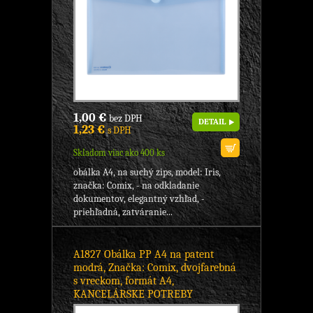
1,00 €
bez DPH
DETAIL
1,23 €
s DPH
Skladom viac ako 400 ks
obálka A4, na suchý zips, model: Iris,
značka: Comix, - na odkladanie
dokumentov, elegantný vzhľad, -
priehľadná, zatváranie...
A1827 Obálka PP A4 na patent
modrá, Značka: Comix, dvojfarebná
s vreckom, formát A4,
KANCELÁRSKE POTREBY