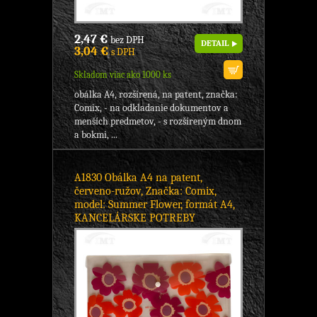
2,47 €
bez DPH
DETAIL
3,04 €
s DPH
Skladom viac ako 1000 ks
obálka A4, rozšírená, na patent, značka:
Comix, - na odkladanie dokumentov a
menších predmetov, - s rozšíreným dnom
a bokmi, ...
A1830 Obálka A4 na patent,
červeno-ružov, Značka: Comix,
model: Summer Flower, formát A4,
KANCELÁRSKE POTREBY