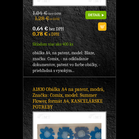
1,04 €
bez DPH
DETAIL
1,28 €
s DPH
0,64 €
bez DPH
0,78 €
s DPH
Skladom viac ako 400 ks
obálka A4, na patent, model: Blaze,
značka: Comix, - na odkladanie
dokumentov, patent vo farbe obálky, -
priehľadná s vysokým...
A1830 Obálka A4 na patent, modrá,
Značka: Comix, model: Summer
Flower, formát A4, KANCELÁRSKE
POTREBY