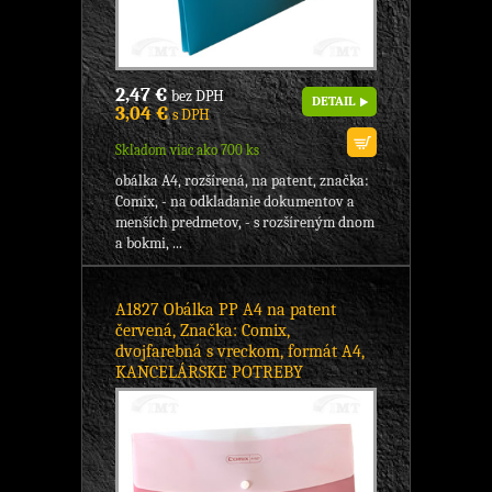
2,47 €
bez DPH
DETAIL
3,04 €
s DPH
Skladom viac ako 700 ks
obálka A4, rozšírená, na patent, značka:
Comix, - na odkladanie dokumentov a
menších predmetov, - s rozšíreným dnom
a bokmi, ...
A1827 Obálka PP A4 na patent
červená, Značka: Comix,
dvojfarebná s vreckom, formát A4,
KANCELÁRSKE POTREBY