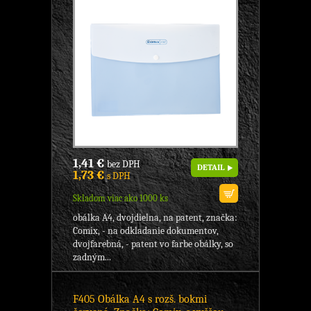
1,41 €
bez DPH
DETAIL
1,73 €
s DPH
Skladom viac ako 1000 ks
obálka A4, dvojdielna, na patent, značka:
Comix, - na odkladanie dokumentov,
dvojfarebná, - patent vo farbe obálky, so
zadným...
F405 Obálka A4 s rozš. bokmi