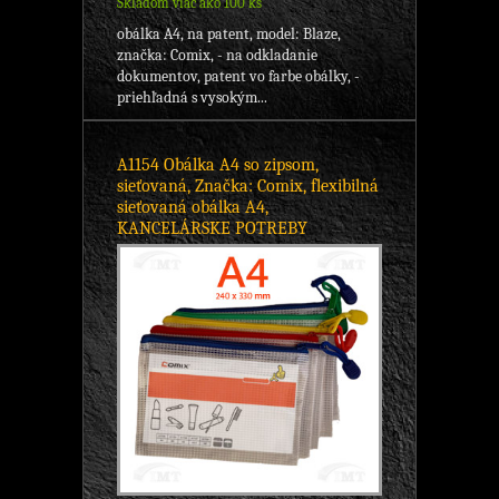
Skladom viac ako 100 ks
obálka A4, na patent, model: Blaze,
značka: Comix, - na odkladanie
dokumentov, patent vo farbe obálky, -
priehľadná s vysokým...
A1154 Obálka A4 so zipsom,
sieťovaná, Značka: Comix, flexibilná
sieťovaná obálka A4,
KANCELÁRSKE POTREBY