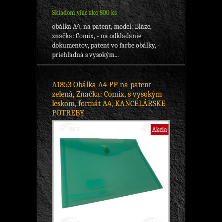
Skladom viac ako 800 ks
obálka A4, na patent, model: Blaze,
značka: Comix, - na odkladanie
dokumentov, patent vo farbe obálky, -
priehľadná s vysokým...
A1853 Obálka A4 PP na patent
zelená, Značka: Comix, s vysokým
leskom, formát A4, KANCELÁRSKE
POTREBY
Akcia