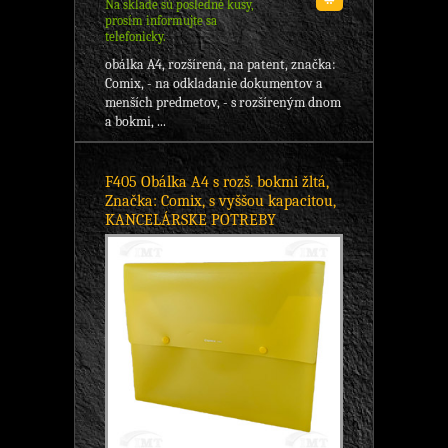
Na sklade sú posledné kusy,
prosím informujte sa
telefonicky.
obálka A4, rozšírená, na patent, značka:
Comix, - na odkladanie dokumentov a
menších predmetov, - s rozšíreným dnom
a bokmi, ...
F405 Obálka A4 s rozš. bokmi žltá,
Značka: Comix, s vyššou kapacitou,
KANCELÁRSKE POTREBY