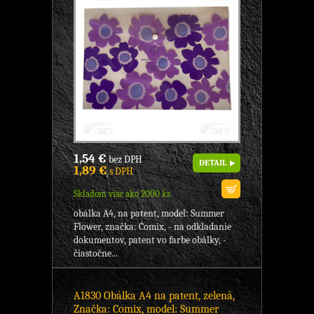
1,54 €
bez DPH
DETAIL
1,89 €
s DPH
Skladom viac ako 2000 ks
obálka A4, na patent, model: Summer
Flower, značka: Comix, - na odkladanie
dokumentov, patent vo farbe obálky, -
čiastočne...
A1830 Obálka A4 na patent, zelená,
Značka: Comix, model: Summer