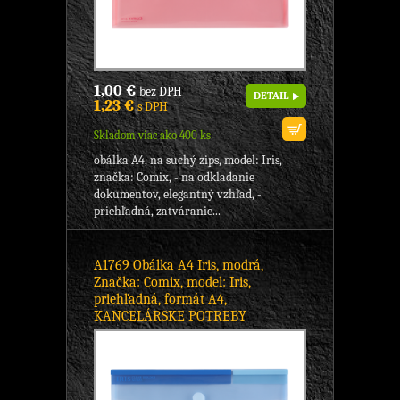
1,00 €
bez DPH
DETAIL
1,23 €
s DPH
Skladom viac ako 400 ks
obálka A4, na suchý zips, model: Iris,
značka: Comix, - na odkladanie
dokumentov, elegantný vzhľad, -
priehľadná, zatváranie...
A1769 Obálka A4 Iris, modrá,
Značka: Comix, model: Iris,
priehľadná, formát A4,
KANCELÁRSKE POTREBY