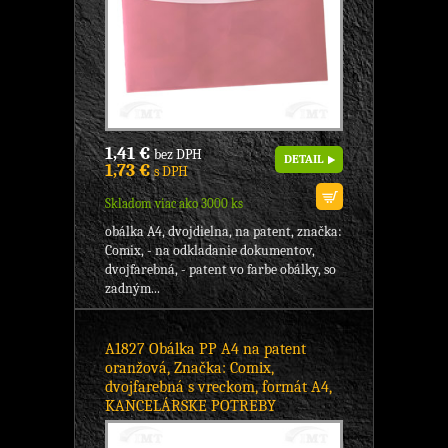
1,41 €
bez DPH
DETAIL
1,73 €
s DPH
Skladom viac ako 3000 ks
obálka A4, dvojdielna, na patent, značka:
Comix, - na odkladanie dokumentov,
dvojfarebná, - patent vo farbe obálky, so
zadným...
A1827 Obálka PP A4 na patent
oranžová, Značka: Comix,
dvojfarebná s vreckom, formát A4,
KANCELÁRSKE POTREBY