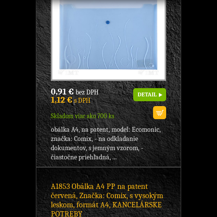
0,91 €
bez DPH
DETAIL
1,12 €
s DPH
Skladom viac ako 700 ks
obálka A4, na patent, model: Ecomonic,
značka: Comix, - na odkladanie
dokumentov, s jemným vzorom, -
čiastočne priehľadná, ...
A1853 Obálka A4 PP na patent
červená, Značka: Comix, s vysokým
leskom, formát A4, KANCELÁRSKE
POTREBY