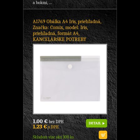
a bokmi, ...
A1769 Obálka A4 Iris, priehľadná,
Značka: Comix, model: Iris,
priehľadná, formát A4,
KANCELÁRSKE POTREBY
1,00 €
bez DPH
DETAIL
1,23 €
s DPH
Skladom viac ako 300 ks