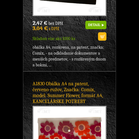
2,47 €
bez DPH
DETAIL
3,04 €
s DPH
Skladom viac ako 1000 ks
obálka A4, rozšírená, na patent, značka:
Comix, - na odkladanie dokumentov a
menších predmetov, - s rozšíreným dnom
a bokmi, ...
A1830 Obálka A4 na patent,
červeno-ružov, Značka: Comix,
model: Summer Flower, formát A4,
KANCELÁRSKE POTREBY