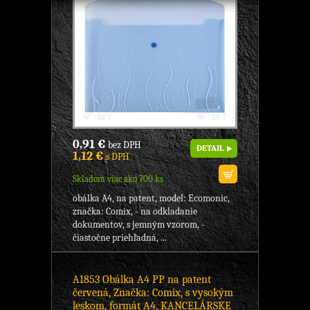
0,91 €
bez DPH
DETAIL
1,12 €
s DPH
Skladom viac ako 700 ks
obálka A4, na patent, model: Ecomonic,
značka: Comix, - na odkladanie
dokumentov, s jemným vzorom, -
čiastočne priehľadná, ...
A1853 Obálka A4 PP na patent
červená, Značka: Comix, s vysokým
leskom, formát A4, KANCELÁRSKE