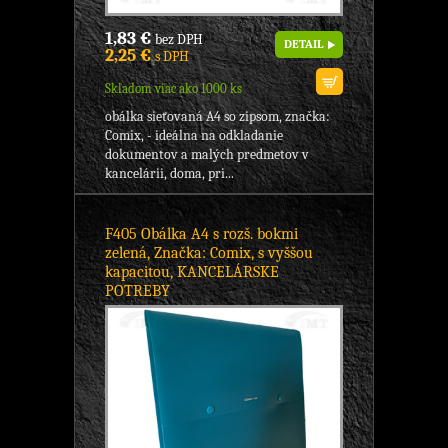
1,83 €
bez DPH
DETAIL
2,25 €
s DPH
Skladom viac ako 1000 ks
obálka sieťovaná A4 so zipsom, značka:
Comix, - ideálna na odkladanie
dokumentov a malých predmetov v
kancelárii, doma, pri...
F405 Obálka A4 s rozš. bokmi
zelená, Značka: Comix, s vyššou
kapacitou, KANCELÁRSKE
POTREBY