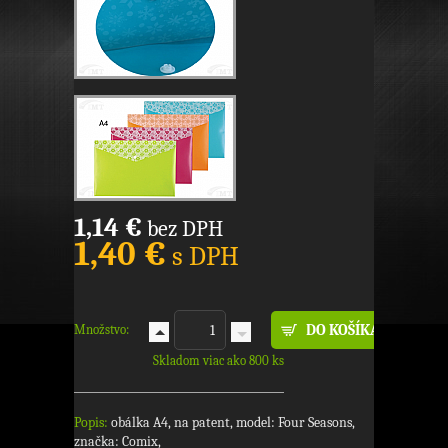
1,14 €
bez DPH
1,40 €
s DPH
Množstvo:
Skladom viac ako 800 ks
Popis:
obálka A4, na patent, model: Four Seasons,
značka: Comix,