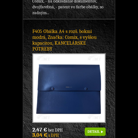
Comix, - na odkladanie dokumentov,
dvojfarebná, - patent vo farbe obálky, so
zadným...
F405 Obálka A4 s rozš. bokmi
modrá, Značka: Comix, s vyššou
kapacitou, KANCELÁRSKE
POTREBY
2,47 €
bez DPH
DETAIL
3,04 €
s DPH