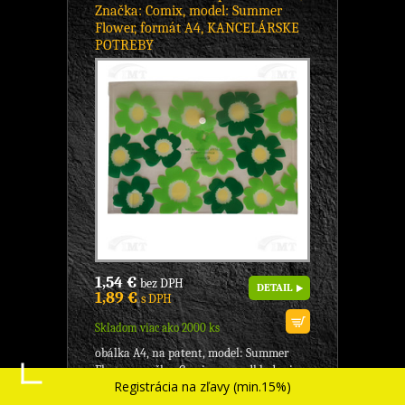
Značka: Comix, model: Summer
Flower, formát A4, KANCELÁRSKE
POTREBY
1,54 €
bez DPH
DETAIL
1,89 €
s DPH
Skladom viac ako 2000 ks
obálka A4, na patent, model: Summer
Flower, značka: Comix, - na odkladanie
Registrácia na zľavy (min.15%)
dokumentov, patent vo farbe obálky, -
čiastočne...