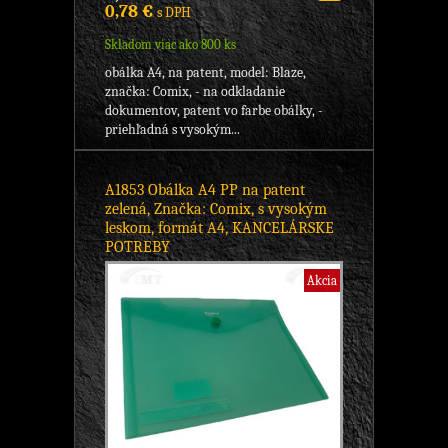
0,78 €
s DPH
Skladom viac ako 800 ks
obálka A4, na patent, model: Blaze,
značka: Comix, - na odkladanie
dokumentov, patent vo farbe obálky, -
priehľadná s vysokým...
A1853 Obálka A4 PP na patent
zelená, Značka: Comix, s vysokým
leskom, formát A4, KANCELÁRSKE
POTREBY
Akcia