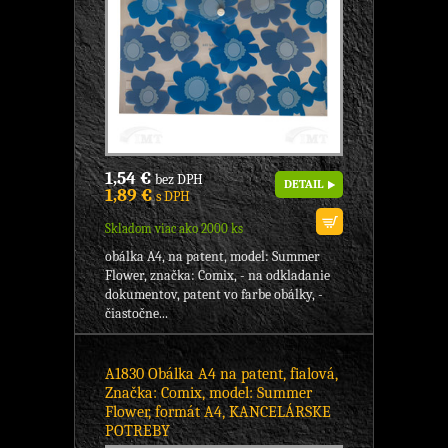
1,54 €
bez DPH
DETAIL
1,89 €
s DPH
Skladom viac ako 2000 ks
obálka A4, na patent, model: Summer
Flower, značka: Comix, - na odkladanie
dokumentov, patent vo farbe obálky, -
čiastočne...
A1830 Obálka A4 na patent, fialová,
Značka: Comix, model: Summer
Flower, formát A4, KANCELÁRSKE
POTREBY