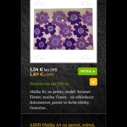
1,54 €
bez DPH
DETAIL
1,89 €
s DPH
Skladom viac ako 2000 ks
obálka A4, na patent, model: Summer
Flower, značka: Comix, - na odkladanie
dokumentov, patent vo farbe obálky, -
čiastočne...
A1830 Obálka A4 na patent, zelená,