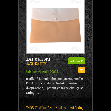
1,41 €
bez DPH
DETAIL
1,73 €
s DPH
Skladom viac ako 2000 ks
obálka A4, dvojdielna, na patent, značka:
Comix, - na odkladanie dokumentov,
dvojfarebná, - patent vo farbe obálky, so
zadným...
F405 Obálka A4 s rozš. bokmi šedá,