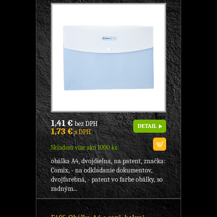
1,41 €
bez DPH
DETAIL
1,73 €
s DPH
Skladom viac ako 1000 ks
obálka A4, dvojdielna, na patent, značka:
Comix, - na odkladanie dokumentov,
dvojfarebná, - patent vo farbe obálky, so
zadným...