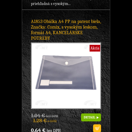
priehľadná s vysokým...
A1853 Obálka A4 PP na patent biela,
Značka: Comix, s vysokým leskom,
formát A4, KANCELÁRSKE
POTREBY
Akcia
1,04 €
bez DPH
DETAIL
1,28 €
s DPH
0,64 €
bez DPH