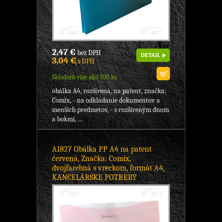
2,47 €
bez DPH
DETAIL
3,04 €
s DPH
Skladom viac ako 700 ks
obálka A4, rozšírená, na patent, značka:
Comix, - na odkladanie dokumentov a
menších predmetov, - s rozšíreným dnom
a bokmi, ...
A1827 Obálka PP A4 na patent
červená, Značka: Comix,
dvojfarebná s vreckom, formát A4,
KANCELÁRSKE POTREBY