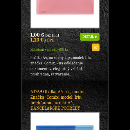
1,00 €
bez DPH
DETAIL
1,23 €
s DPH
Skladom viac ako 400 ks
obálka A4, na suchý zips, model: Iris,
značka: Comix, - na odkladanie
dokumentov, elegantný vzhľad, -
priehľadná, zatváranie...
A1769 Obálka A4 Iris, modrá,
Značka: Comix, model: Iris,
priehľadná, formát A4,
KANCELÁRSKE POTREBY