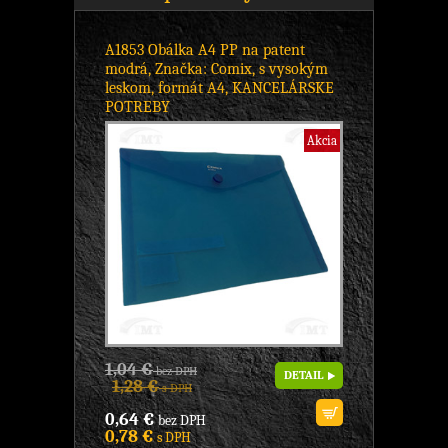
A1853 Obálka A4 PP na patent
modrá, Značka: Comix, s vysokým
leskom, formát A4, KANCELÁRSKE
POTREBY
Akcia
1,04 €
bez DPH
DETAIL
1,28 €
s DPH
0,64 €
bez DPH
0,78 €
s DPH