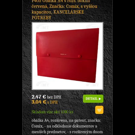
F405 Obálka A4 s rozš. bokmi
červená, Značka: Comix, s vyššou
kapacitou, KANCELÁRSKE
POTREBY
2,47 €
bez DPH
DETAIL
3,04 €
s DPH
Skladom viac ako 1000 ks
obálka A4, rozšírená, na patent, značka:
Comix, - na odkladanie dokumentov a
menších predmetov, - s rozšíreným dnom