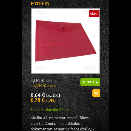
POTREBY
Akcia
1,04 €
bez DPH
DETAIL
1,28 €
s DPH
0,64 €
bez DPH
0,78 €
s DPH
Skladom viac ako 300 ks
obálka A4, na patent, model: Blaze,
značka: Comix, - na odkladanie
dokumentov, patent vo farbe obálky, -