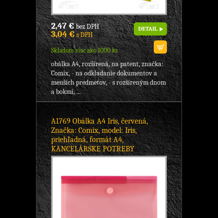
2,47 €
bez DPH
DETAIL
3,04 €
s DPH
Skladom viac ako 1000 ks
obálka A4, rozšírená, na patent, značka:
Comix, - na odkladanie dokumentov a
menších predmetov, - s rozšíreným dnom
a bokmi, ...
A1769 Obálka A4 Iris, červená,
Značka: Comix, model: Iris,
priehľadná, formát A4,
KANCELÁRSKE POTREBY