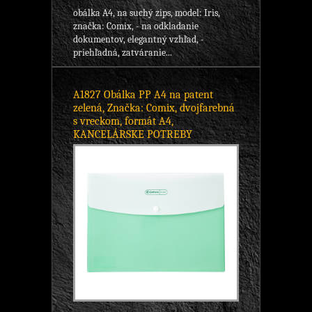
obálka A4, na suchý zips, model: Iris,
značka: Comix, - na odkladanie
dokumentov, elegantný vzhľad, -
priehľadná, zatváranie...
A1827 Obálka PP A4 na patent
zelená, Značka: Comix, dvojfarebná
s vreckom, formát A4,
KANCELÁRSKE POTREBY