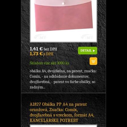
1,41 €
bez DPH
DETAIL
1,73 €
s DPH
Skladom viac ako 3000 ks
obálka A4, dvojdielna, na patent, značka:
Comix, - na odkladanie dokumentov,
dvojfarebná, - patent vo farbe obálky, so
zadným...
A1827 Obálka PP A4 na patent
oranžová, Značka: Comix,
dvojfarebná s vreckom, formát A4,
KANCELÁRSKE POTREBY