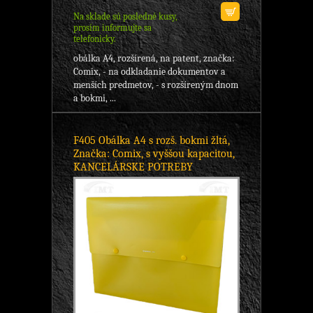
Na sklade sú posledné kusy,
prosím informujte sa
telefonicky.
obálka A4, rozšírená, na patent, značka:
Comix, - na odkladanie dokumentov a
menších predmetov, - s rozšíreným dnom
a bokmi, ...
F405 Obálka A4 s rozš. bokmi žltá,
Značka: Comix, s vyššou kapacitou,
KANCELÁRSKE POTREBY