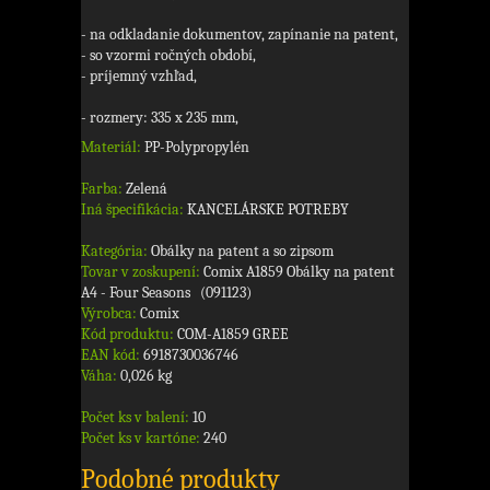
- na odkladanie dokumentov, zapínanie na patent,
- so vzormi ročných období,
- príjemný vzhľad,
- rozmery: 335 x 235 mm,
Materiál:
PP-Polypropylén
Farba:
Zelená
Iná špecifikácia:
KANCELÁRSKE POTREBY
Kategória:
Obálky na patent a so zipsom
Tovar v zoskupení:
Comix A1859 Obálky na patent
A4 - Four Seasons (091123)
Výrobca:
Comix
Kód produktu:
COM-A1859 GREE
EAN kód:
6918730036746
Váha:
0,026 kg
Počet ks v balení:
10
Počet ks v kartóne:
240
Podobné produkty