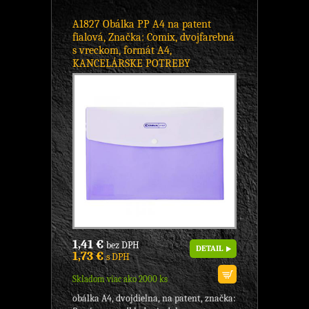
A1827 Obálka PP A4 na patent
fialová, Značka: Comix, dvojfarebná
s vreckom, formát A4,
KANCELÁRSKE POTREBY
1,41 €
bez DPH
DETAIL
1,73 €
s DPH
Skladom viac ako 2000 ks
obálka A4, dvojdielna, na patent, značka: