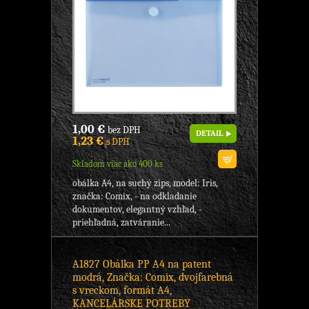
1,00 €
bez DPH
DETAIL
1,23 €
s DPH
Skladom viac ako 400 ks
obálka A4, na suchý zips, model: Iris,
značka: Comix, - na odkladanie
dokumentov, elegantný vzhľad, -
priehľadná, zatváranie...
A1827 Obálka PP A4 na patent
modrá, Značka: Comix, dvojfarebná
s vreckom, formát A4,
KANCELÁRSKE POTREBY