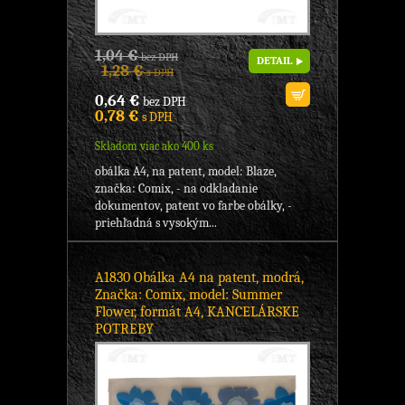
1,04 €
bez DPH
DETAIL
1,28 €
s DPH
0,64 €
bez DPH
0,78 €
s DPH
Skladom viac ako 400 ks
obálka A4, na patent, model: Blaze,
značka: Comix, - na odkladanie
dokumentov, patent vo farbe obálky, -
priehľadná s vysokým...
A1830 Obálka A4 na patent, modrá,
Značka: Comix, model: Summer
Flower, formát A4, KANCELÁRSKE
POTREBY