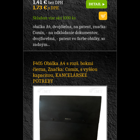
1,41 €
bez DPH
DETAIL
1,73 €
s DPH
Skladom viac ako 1000 ks
obálka A4, dvojdielna, na patent, značka:
Comix, - na odkladanie dokumentov,
dvojfarebná, - patent vo farbe obálky, so
zadným...
F405 Obálka A4 s rozš. bokmi
čierna, Značka: Comix, s vyššou
kapacitou, KANCELÁRSKE
POTREBY