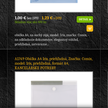
1,00 €
1,23 €
bez DPH
s DPH
DETAIL
Skladom viac ako 400 ks
obálka A4, na suchý zips, model: Iris, značka: Comix, -
na odkladanie dokumentov, elegantný vzhľad, -
priehľadná, zatváranie...
A1769 Obálka A4 Iris, priehľadná, Značka: Comix,
model: Iris, priehľadná, formát A4,
KANCELÁRSKE POTREBY