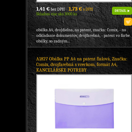
1,41 €
1,73 €
bez DPH
s DPH
DETAIL
Skladom viac ako 3000 ks
obálka A4, dvojdielna, na patent, značka: Comix, - na
odkladanie dokumentov, dvojfarebná, - patent vo farbe
obálky, so zadným...
A1827 Obálka PP A4 na patent fialová, Značka:
Comix, dvojfarebná s vreckom, formát A4,
KANCELÁRSKE POTREBY