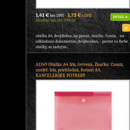
1,41 €
1,73 €
bez DPH
s DPH
DETAIL
Skladom viac ako 2000 ks
obálka A4, dvojdielna, na patent, značka: Comix, - na
odkladanie dokumentov, dvojfarebná, - patent vo farbe
obálky, so zadným...
A1769 Obálka A4 Iris, červená, Značka: Comix,
model: Iris, priehľadná, formát A4,
KANCELÁRSKE POTREBY