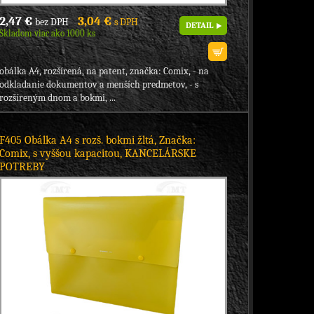
2,47 €
3,04 €
bez DPH
s DPH
DETAIL
Skladom viac ako 1000 ks
obálka A4, rozšírená, na patent, značka: Comix, - na
odkladanie dokumentov a menších predmetov, - s
rozšíreným dnom a bokmi, ...
F405 Obálka A4 s rozš. bokmi žltá, Značka:
Comix, s vyššou kapacitou, KANCELÁRSKE
POTREBY