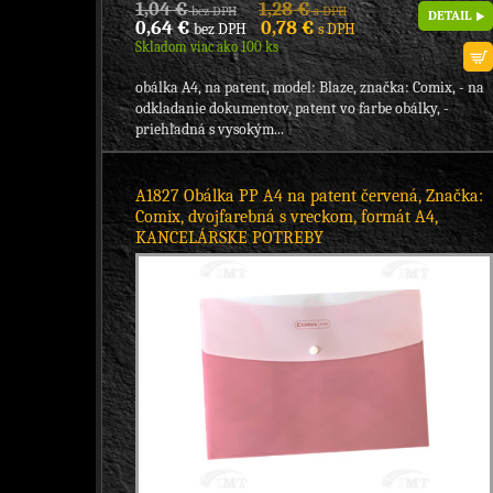
1,04 €
1,28 €
bez DPH
s DPH
DETAIL
0,64 €
0,78 €
bez DPH
s DPH
Skladom viac ako 100 ks
obálka A4, na patent, model: Blaze, značka: Comix, - na
odkladanie dokumentov, patent vo farbe obálky, -
priehľadná s vysokým...
A1827 Obálka PP A4 na patent červená, Značka:
Comix, dvojfarebná s vreckom, formát A4,
KANCELÁRSKE POTREBY