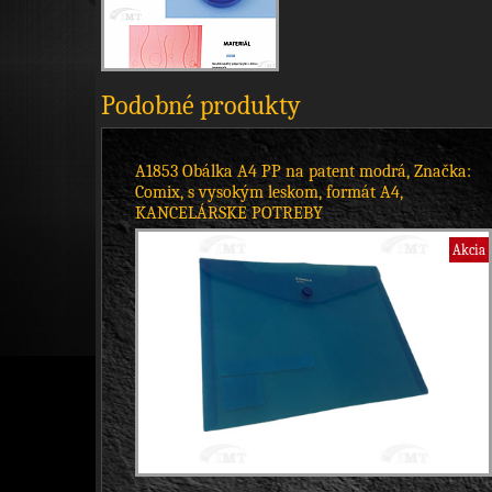
Podobné produkty
A1853 Obálka A4 PP na patent modrá, Značka:
Comix, s vysokým leskom, formát A4,
KANCELÁRSKE POTREBY
Akcia