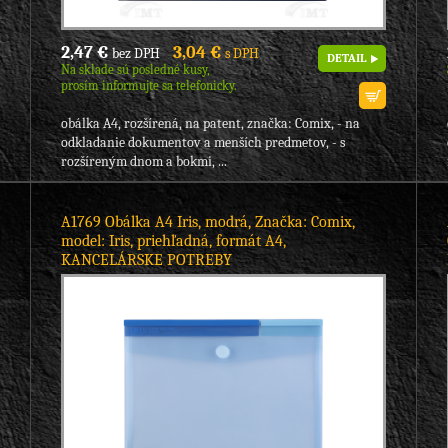
2,47 €
3,04 €
bez DPH
s DPH
DETAIL
Na sklade sú posledné kusy,
prosím informujte sa telefonicky.
obálka A4, rozšírená, na patent, značka: Comix, - na
odkladanie dokumentov a menších predmetov, - s
rozšíreným dnom a bokmi, ...
A1769 Obálka A4 Iris, modrá, Značka: Comix,
model: Iris, priehľadná, formát A4,
KANCELÁRSKE POTREBY