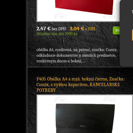
2,47 €
3,04 €
bez DPH
s DPH
DETAIL
Skladom viac ako 1000 ks
obálka A4, rozšírená, na patent, značka: Comix, - na
odkladanie dokumentov a menších predmetov, - s
rozšíreným dnom a bokmi, ...
F405 Obálka A4 s rozš. bokmi čierna, Značka:
Comix, s vyššou kapacitou, KANCELÁRSKE
POTREBY