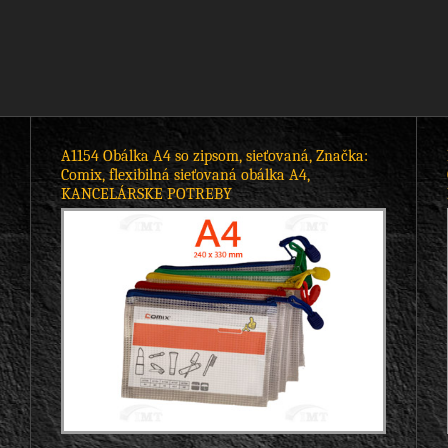
A1154 Obálka A4 so zipsom, sieťovaná, Značka:
Comix, flexibilná sieťovaná obálka A4,
KANCELÁRSKE POTREBY