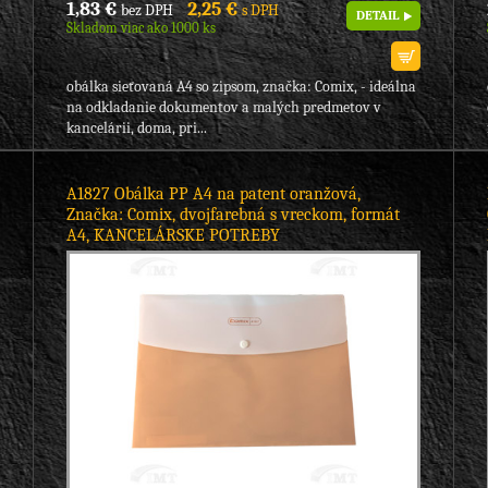
1,83 €
2,25 €
bez DPH
s DPH
DETAIL
Skladom viac ako 1000 ks
obálka sieťovaná A4 so zipsom, značka: Comix, - ideálna
na odkladanie dokumentov a malých predmetov v
kancelárii, doma, pri...
A1827 Obálka PP A4 na patent oranžová,
Značka: Comix, dvojfarebná s vreckom, formát
A4, KANCELÁRSKE POTREBY