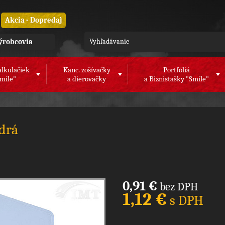
Akcia - Dopredaj
ýrobcovia
alkulačiek
Kanc. zošívačky
Portfóliá
mile"
a dierovačky
a Biznistašky "Smile"
drá
0,91 €
bez DPH
1,12 €
s DPH