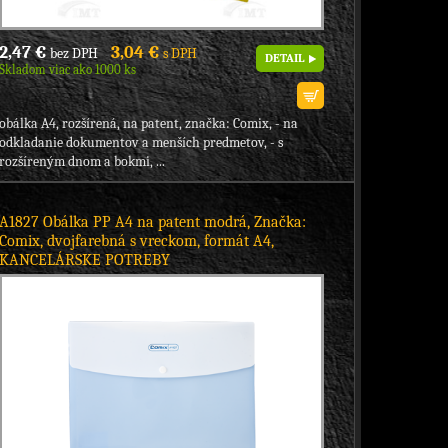
2,47 €
3,04 €
bez DPH
s DPH
DETAIL
Skladom viac ako 1000 ks
obálka A4, rozšírená, na patent, značka: Comix, - na
odkladanie dokumentov a menších predmetov, - s
rozšíreným dnom a bokmi, ...
A1827 Obálka PP A4 na patent modrá, Značka:
Comix, dvojfarebná s vreckom, formát A4,
KANCELÁRSKE POTREBY