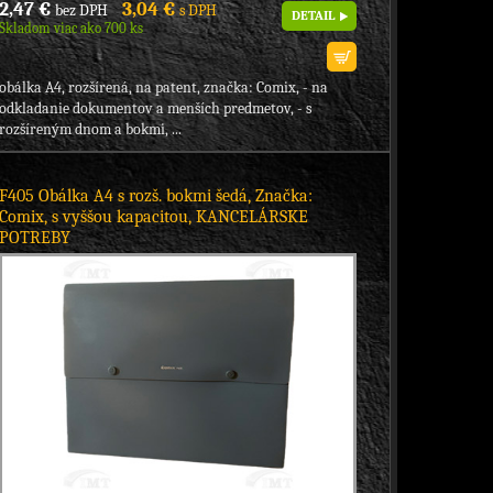
2,47 €
3,04 €
bez DPH
s DPH
DETAIL
Skladom viac ako 700 ks
obálka A4, rozšírená, na patent, značka: Comix, - na
odkladanie dokumentov a menších predmetov, - s
rozšíreným dnom a bokmi, ...
F405 Obálka A4 s rozš. bokmi šedá, Značka:
Comix, s vyššou kapacitou, KANCELÁRSKE
POTREBY