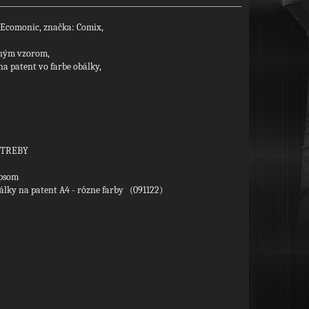
 Ecomonic, značka: Comix,
mným vzorom,
na patent vo farbe obálky,
OTREBY
ipsom
lky na patent A4 - rôzne farby (091122)