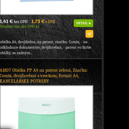
1,41 €
1,73 €
bez DPH
s DPH
DETAIL
Skladom viac ako 1000 ks
obálka A4, dvojdielna, na patent, značka: Comix, - na
odkladanie dokumentov, dvojfarebná, - patent vo farbe
obálky, so zadným...
A1827 Obálka PP A4 na patent zelená, Značka:
Comix, dvojfarebná s vreckom, formát A4,
KANCELÁRSKE POTREBY