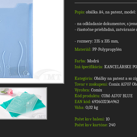
Popis:
obálka A4, na patent, model:
- na odkladanie dokumentov, s je
- čiastočne priehľadná, zatváranie 
- rozmery: 235 x 335 mm,
Materiál:
PP-Polypropylén
Farba:
Modrá
Iná špecifikácia:
KANCELÁRSKE P
Kategória:
Obálky na patent a so z
Tovar v zoskupení:
Comix A1707 Obá
Výrobca:
Comix
Kód produktu:
COM-A1707 BLUE
EAN kód:
6926032364962
Váha:
0,02 kg
Počet ks v balení:
10
Počet ks v kartóne:
240