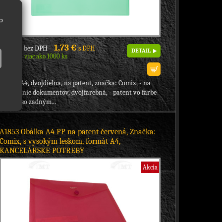
o
1,41 €
1,73 €
bez DPH
s DPH
DETAIL
Skladom viac ako 1000 ks
obálka A4, dvojdielna, na patent, značka: Comix, - na
odkladanie dokumentov, dvojfarebná, - patent vo farbe
obálky, so zadným...
A1853 Obálka A4 PP na patent červená, Značka:
Comix, s vysokým leskom, formát A4,
KANCELÁRSKE POTREBY
Akcia