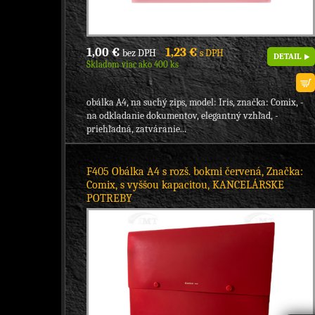
1,00 €
1,23 €
bez DPH
s DPH
DETAIL
Skladom viac ako 400 ks
obálka A4, na suchý zips, model: Iris, značka: Comix, -
na odkladanie dokumentov, elegantný vzhľad, -
priehľadná, zatváranie...
F405 Obálka A4 s rozš. bokmi červená, Značka:
Comix, s vyššou kapacitou, KANCELÁRSKE
POTREBY