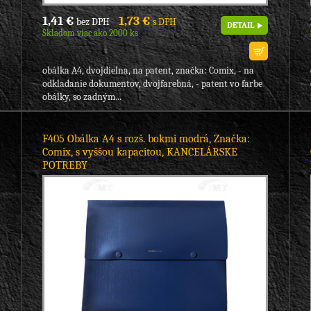
1,41 €
1,73 €
bez DPH
s DPH
DETAIL
Skladom viac ako 2000 ks
obálka A4, dvojdielna, na patent, značka: Comix, - na
odkladanie dokumentov, dvojfarebná, - patent vo farbe
obálky, so zadným...
F405 Obálka A4 s rozš. bokmi modrá, Značka:
Comix, s vyššou kapacitou, KANCELÁRSKE
POTREBY