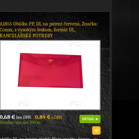
A1855 Obálka PP, DL na patent červená, Značka:
Comix, s vysokým leskom, formát DL,
KANCELÁRSKE POTREBY
0,68 €
0,84 €
bez DPH
s DPH
DETAIL
Skladom viac ako 200 ks