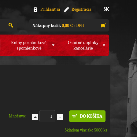
SK
Prihlásiť sa
Registrácia
Nákupný košík
0,00 €
s DPH
Knihy poznámkové,
Ostatné doplnky
spomienkové
kancelárie
Množstvo:
Skladom viac ako 5000 ks