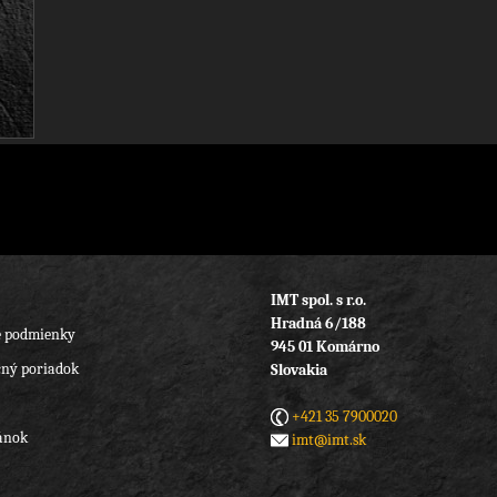
IMT spol. s r.o.
Hradná 6/188
 podmienky
945 01 Komárno
ný poriadok
Slovakia
+421 35 7900020
ánok
imt@imt.sk