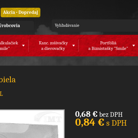
Akcia - Dopredaj
ýrobcovia
alkulačiek
Kanc. zošívačky
Portfóliá
mile"
a dierovačky
a Biznistašky "Smile"
biela
DL
0,68 €
bez DPH
0,84 €
s DPH