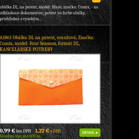
obálka DL, na patent, model: Blaze, značka: Comix, - na
odkladanie dokumentov, patent vo farbe obálky, -
priehľadná s vysokým...
A1861 Obálka DL na patent, oranžová, Značka:
Comix, model: Four Seasons, formát DL,
KANCELÁRSKE POTREBY
0,99 €
1,22 €
bez DPH
s DPH
DETAIL
Skladom viac ako 600 ks