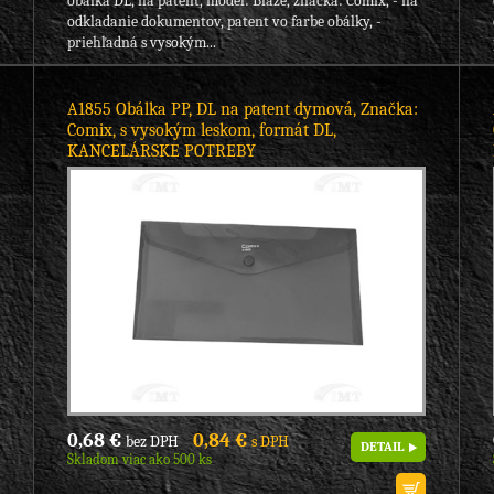
obálka DL, na patent, model: Blaze, značka: Comix, - na
odkladanie dokumentov, patent vo farbe obálky, -
priehľadná s vysokým...
A1855 Obálka PP, DL na patent dymová, Značka:
Comix, s vysokým leskom, formát DL,
KANCELÁRSKE POTREBY
0,68 €
0,84 €
bez DPH
s DPH
DETAIL
Skladom viac ako 500 ks