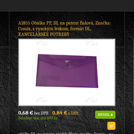
A1855 Obálka PP, DL na patent fialová, Značka:
Comix, s vysokým leskom, formát DL,
KANCELÁRSKE POTREBY
0,68 €
0,84 €
bez DPH
s DPH
DETAIL
Skladom viac ako 600 ks