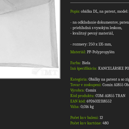
Popis:
obálka DL, na patent, model:
- na odkladanie dokumentov, patent
- priehľadná s vysokým leskom,
- kvalitný pevný materiál,
- rozmery: 250 x 135 mm,
Materiál:
PP-Polypropylén
Farba:
Biela
Iná špecifikácia:
KANCELÁRSKE P
Kategória:
Obálky na patent a so z
Tovar v zoskupení:
Comix A1855 Obá
Výrobca:
Comix
Kód produktu:
COM-A1855 TRAN
EAN kód:
6926032318552
Váha:
0,016 kg
Počet ks v balení:
12
Počet ks v kartóne:
480