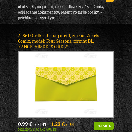
obálka DL, na patent, model: Blaze, značka: Comix, - na
odkladanie dokumentov, patent vo farbe obálky, -
priehľadná s vysokým...
A1861 Obálka DL na patent, zelená, Značka:
Comix, model: Four Seasons, formát DL,
KANCELÁRSKE POTREBY
0,99 €
1,22 €
bez DPH
s DPH
DETAIL
Skladom viac ako 600 ks