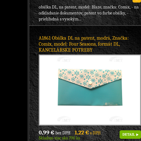
obálka DL, na patent, model: Blaze, značka: Comix, - na
odkladanie dokumentov, patent vo farbe obálky, -
priehľadná s vysokým...
A1861 Obálka DL na patent, modrá, Značka:
Comix, model: Four Seasons, formát DL,
KANCELÁRSKE POTREBY
0,99 €
1,22 €
bez DPH
s DPH
DETAIL
Skladom viac ako 700 ks