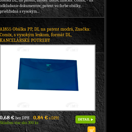
obálka DL, na patent, model: Blaze, značka: Comix, - na
odkladanie dokumentov, patent vo farbe obálky, -
priehľadná s vysokým...
A1855 Obálka PP, DL na patent modrá, Značka:
Comix, s vysokým leskom, formát DL,
KANCELÁRSKE POTREBY
0,68 €
0,84 €
bez DPH
s DPH
DETAIL
Skladom viac ako 300 ks