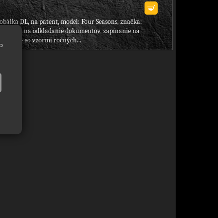
obálka DL, na patent, model: Four Seasons, značka:
Comix, - na odkladanie dokumentov, zapínanie na
patent, - so vzormi ročných...
o