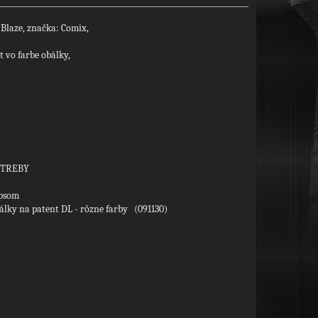
 Blaze, značka: Comix,
 vo farbe obálky,
OTREBY
ipsom
lky na patent DL - rôzne farby (091130)