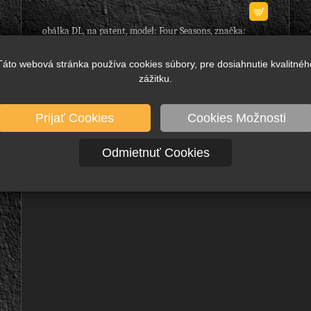
obálka DL, na patent, model: Four Seasons, značka:
Comix, - na odkladanie dokumentov, zapínanie na
patent, - so vzormi ročných...
Táto webová stránka používa cookies súbory, pre dosiahnutie kvalitnéh
zážitku.
Prijať Cookies
Cookies Možnosti
Odmietnuť Cookies