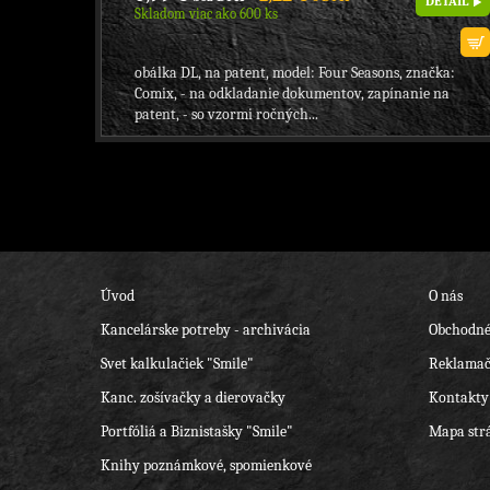
DETAIL
Skladom viac ako 600 ks
obálka DL, na patent, model: Four Seasons, značka:
Comix, - na odkladanie dokumentov, zapínanie na
patent, - so vzormi ročných...
Úvod
O nás
Kancelárske potreby - archivácia
Obchodné
Svet kalkulačiek "Smile"
Reklamač
Kanc. zošívačky a dierovačky
Kontakty
Portfóliá a Biznistašky "Smile"
Mapa str
Knihy poznámkové, spomienkové