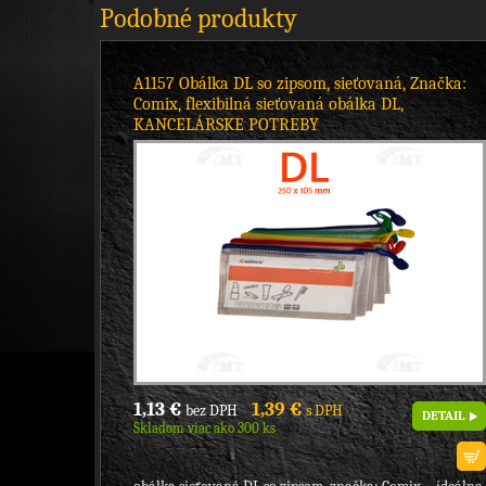
Podobné produkty
A1157 Obálka DL so zipsom, sieťovaná, Značka:
Comix, flexibilná sieťovaná obálka DL,
KANCELÁRSKE POTREBY
1,13 €
1,39 €
bez DPH
s DPH
DETAIL
Skladom viac ako 300 ks