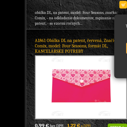
obálka DL, na patent, model: Four Seasons, značka:
Comix, - na odkladanie dokumentov, zapínanie na
patent, - so vzormi ročných...
A1861 Obálka DL na patent, červená, Značka:
Comix, model: Four Seasons, formát DL,
KANCELÁRSKE POTREBY
0,99 €
1,22 €
bez DPH
s DPH