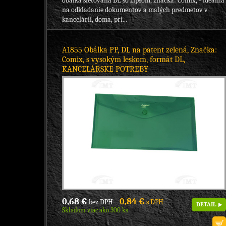
obálka sieťovaná DL so zipsom, značka: Comix, - ideálna
na odkladanie dokumentov a malých predmetov v
kancelárii, doma, pri...
A1855 Obálka PP, DL na patent zelená, Značka:
Comix, s vysokým leskom, formát DL,
KANCELÁRSKE POTREBY
0,68 €
0,84 €
bez DPH
s DPH
DETAIL
Skladom viac ako 300 ks