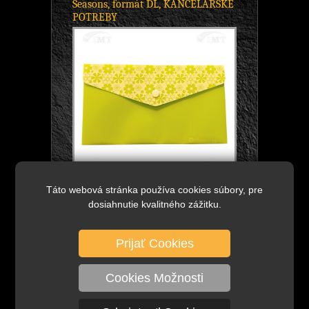
Seasons, formát DL, KANCELÁRSKE
POTREBY
Táto webová stránka používa cookies súbory, pre
0,99 €
bez DPH
DETAIL
dosiahnutie kvalitného zážitku.
1,22 €
s DPH
Skladom viac ako 600 ks
Prijať Cookies
obálka DL, na patent, model: Four
Seasons, značka: Comix, - na odkladanie
Cookies Možnosti
dokumentov, zapínanie na patent, - so
vzormi ročných...