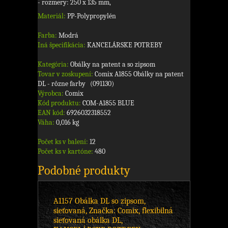
- rozmery: 250 x 135 mm,
Materiál:
PP-Polypropylén
Farba:
Modrá
Iná špecifikácia:
KANCELÁRSKE POTREBY
Kategória:
Obálky na patent a so zipsom
Tovar v zoskupení:
Comix A1855 Obálky na patent
DL - rôzne farby (091130)
Výrobca:
Comix
Kód produktu:
COM-A1855 BLUE
EAN kód:
6926032318552
Váha:
0,016 kg
Počet ks v balení:
12
Počet ks v kartóne:
480
Podobné produkty
A1157 Obálka DL so zipsom,
sieťovaná, Značka: Comix, flexibilná
sieťovaná obálka DL,