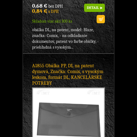
0,68 €
bez DPH
DETAIL
0,84 €
s DPH
Skladom viac ako 300 ks
obálka DL, na patent, model: Blaze,
značka: Comix, - na odkladanie
dokumentov, patent vo farbe obálky, -
priehľadná s vysokým...
A1855 Obálka PP, DL na patent
dymová, Značka: Comix, s vysokým
leskom, formát DL, KANCELÁRSKE
POTREBY