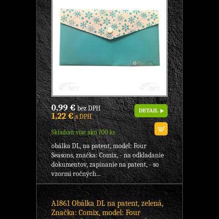
0,99 €
bez DPH
DETAIL
1,22 €
s DPH
Skladom viac ako 700 ks
obálka DL, na patent, model: Four
Seasons, značka: Comix, - na odkladanie
dokumentov, zapínanie na patent, - so
vzormi ročných...
A1861 Obálka DL na patent, zelená,
Značka: Comix, model: Four