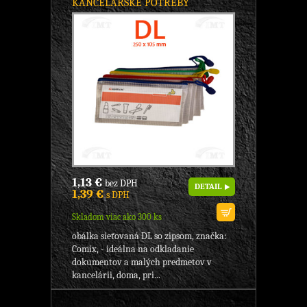
KANCELÁRSKE POTREBY
1,13 €
bez DPH
DETAIL
1,39 €
s DPH
Skladom viac ako 300 ks
obálka sieťovaná DL so zipsom, značka:
Comix, - ideálna na odkladanie
dokumentov a malých predmetov v
kancelárii, doma, pri...