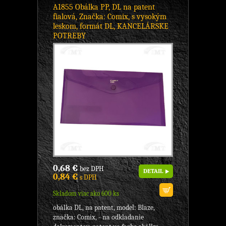
A1855 Obálka PP, DL na patent
fialová, Značka: Comix, s vysokým
leskom, formát DL, KANCELÁRSKE
POTREBY
0,68 €
bez DPH
DETAIL
0,84 €
s DPH
Skladom viac ako 600 ks
obálka DL, na patent, model: Blaze,
značka: Comix, - na odkladanie