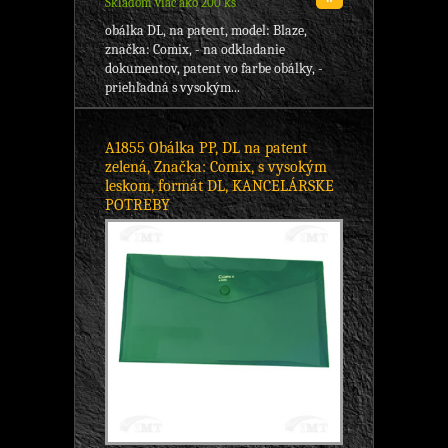
Skladom viac ako 200 ks
obálka DL, na patent, model: Blaze,
značka: Comix, - na odkladanie
dokumentov, patent vo farbe obálky, -
priehľadná s vysokým...
A1855 Obálka PP, DL na patent
zelená, Značka: Comix, s vysokým
leskom, formát DL, KANCELÁRSKE
POTREBY