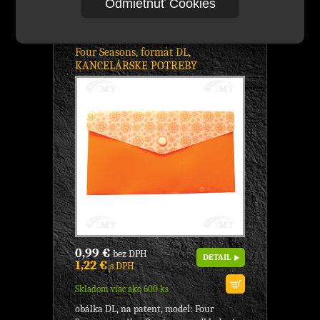
Odmietnuť Cookies
A1861 Obálka DL na patent,
oranžová, Značka: Comix, model:
Four Seasons, formát DL,
KANCELÁRSKE POTREBY
0,99 €
bez DPH
DETAIL
1,22 €
s DPH
Skladom viac ako 600 ks
obálka DL, na patent, model: Four