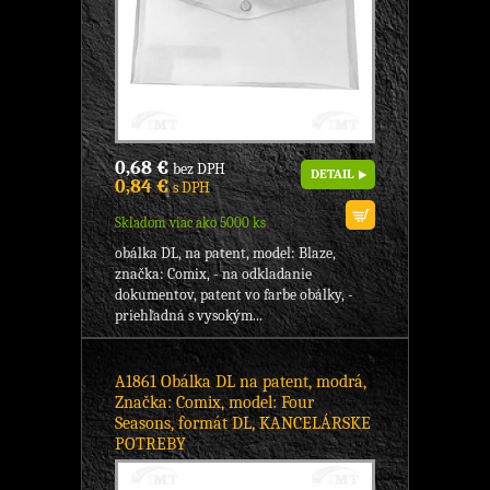
0,68 €
bez DPH
DETAIL
0,84 €
s DPH
Skladom viac ako 5000 ks
obálka DL, na patent, model: Blaze,
značka: Comix, - na odkladanie
dokumentov, patent vo farbe obálky, -
priehľadná s vysokým...
A1861 Obálka DL na patent, modrá,
Značka: Comix, model: Four
Seasons, formát DL, KANCELÁRSKE
POTREBY