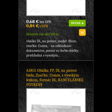
0,68 €
bez DPH
DETAIL
0,84 €
s DPH
Skladom viac ako 500 ks
obálka DL, na patent, model: Blaze,
značka: Comix, - na odkladanie
dokumentov, patent vo farbe obálky, -
priehľadná s vysokým...
A1855 Obálka PP, DL na patent
biela, Značka: Comix, s vysokým
leskom, formát DL, KANCELÁRSKE
POTREBY