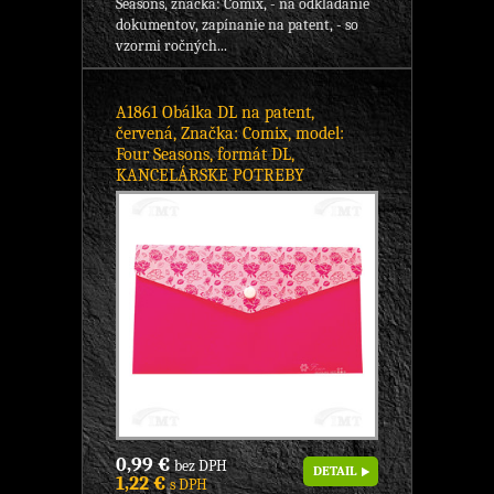
Seasons, značka: Comix, - na odkladanie
dokumentov, zapínanie na patent, - so
vzormi ročných...
A1861 Obálka DL na patent,
červená, Značka: Comix, model:
Four Seasons, formát DL,
KANCELÁRSKE POTREBY
0,99 €
bez DPH
DETAIL
1,22 €
s DPH