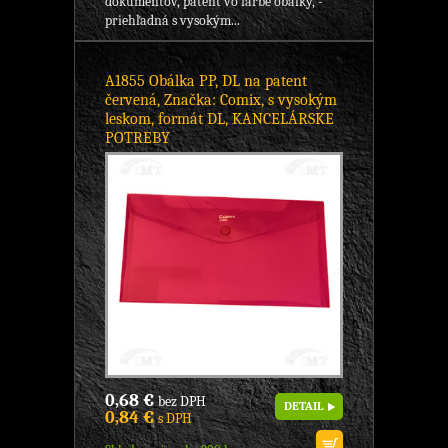
dokumentov, patent vo farbe obálky, -
priehľadná s vysokým...
A1855 Obálka PP, DL na patent
červená, Značka: Comix, s vysokým
leskom, formát DL, KANCELÁRSKE
POTREBY
0,68 €
bez DPH
DETAIL
0,84 €
s DPH