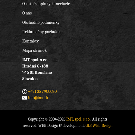
Ostatné doplnky kancelárie
O nás
Obchodné podmienky
Reklamačný poriadok
Kontakty
Mapa stránok
IMT spol. s r.o.
Hradná 6/188
945 01 Komárno
Slovakia
+421 35 7900020
imt@imt.sk
Copyright © 2004-2026
IMT, spol. s r.o.
, All rights
reserved. WEB Design & development:
GLS WEB Design