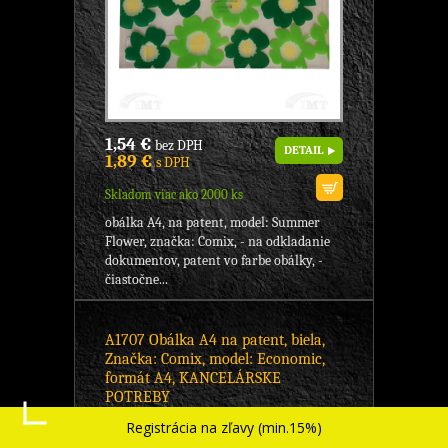
1,54 €
bez DPH
DETAIL
1,89 €
s DPH
Skladom viac ako 2000 ks
obálka A4, na patent, model: Summer
Flower, značka: Comix, - na odkladanie
dokumentov, patent vo farbe obálky, -
čiastočne...
A1707 Obálka A4 na patent, biela,
Značka: Comix, model: Economic,
formát A4, KANCELÁRSKE
POTREBY
Registrácia na zľavy (min.15%)