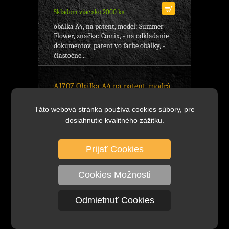
Skladom viac ako 2000 ks
obálka A4, na patent, model: Summer
Flower, značka: Comix, - na odkladanie
dokumentov, patent vo farbe obálky, -
čiastočne...
A1707 Obálka A4 na patent, modrá,
Značka: Comix, model: Economic,
formát A4, KANCELÁRSKE
Táto webová stránka používa cookies súbory, pre
POTREBY
dosiahnutie kvalitného zážitku.
Prijať Cookies
Cookies Možnosti
Odmietnuť Cookies