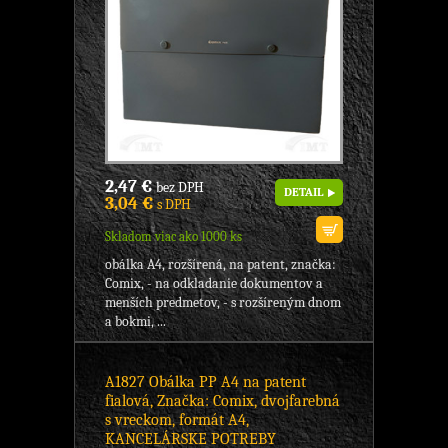
2,47 €
bez DPH
DETAIL
3,04 €
s DPH
Skladom viac ako 1000 ks
obálka A4, rozšírená, na patent, značka:
Comix, - na odkladanie dokumentov a
menších predmetov, - s rozšíreným dnom
a bokmi, ...
A1827 Obálka PP A4 na patent
fialová, Značka: Comix, dvojfarebná
s vreckom, formát A4,
KANCELÁRSKE POTREBY