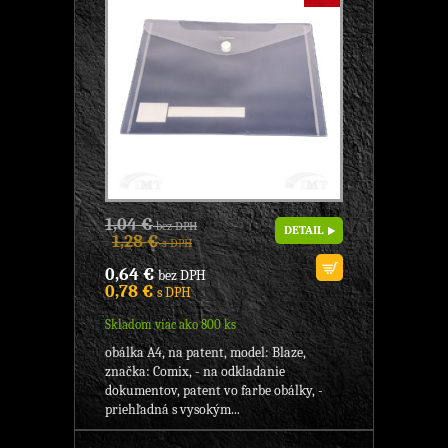
1,04 €
bez DPH
DETAIL
1,28 €
s DPH
0,64 €
bez DPH
0,78 €
s DPH
Skladom viac ako 800 ks
obálka A4, na patent, model: Blaze,
značka: Comix, - na odkladanie
dokumentov, patent vo farbe obálky, -
priehľadná s vysokým...