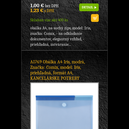
1,00 €
bez DPH
DETAIL
1,23 €
s DPH
Skladom viac ako 400 ks
obálka A4, na suchý zips, model: Iris,
značka: Comix, - na odkladanie
dokumentov, elegantný vzhľad, -
priehľadná, zatváranie...
A1769 Obálka A4 Iris, modrá,
Značka: Comix, model: Iris,
priehľadná, formát A4,
KANCELÁRSKE POTREBY