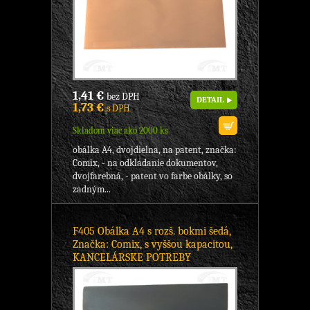
1,41 €
bez DPH
DETAIL
1,73 €
s DPH
Skladom viac ako 2000 ks
obálka A4, dvojdielna, na patent, značka:
Comix, - na odkladanie dokumentov,
dvojfarebná, - patent vo farbe obálky, so
zadným...
F405 Obálka A4 s rozš. bokmi šedá,
Značka: Comix, s vyššou kapacitou,
KANCELÁRSKE POTREBY