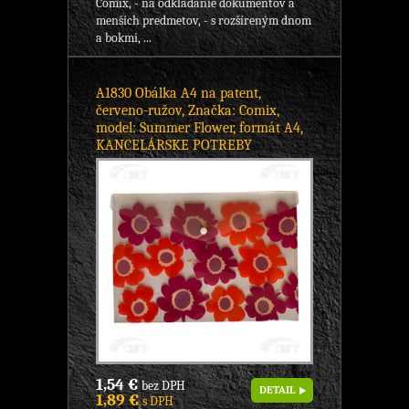
Comix, - na odkladanie dokumentov a
menších predmetov, - s rozšíreným dnom
a bokmi, ...
A1830 Obálka A4 na patent,
červeno-ružov, Značka: Comix,
model: Summer Flower, formát A4,
KANCELÁRSKE POTREBY
1,54 €
bez DPH
DETAIL
1,89 €
s DPH