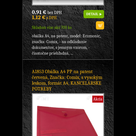
0,91 €
bez DPH
DETAIL
1,12 €
s DPH
Skladom viac ako 700 ks
obálka A4, na patent, model: Ecomonic,
značka: Comix, - na odkladanie
dokumentov, s jemným vzorom, -
čiastočne priehľadná, ...
A1853 Obálka A4 PP na patent
červená, Značka: Comix, s vysokým
leskom, formát A4, KANCELÁRSKE
POTREBY
Akcia