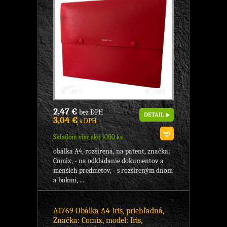
2,47 €
bez DPH
DETAIL
3,04 €
s DPH
Skladom viac ako 1000 ks
obálka A4, rozšírená, na patent, značka:
Comix, - na odkladanie dokumentov a
menších predmetov, - s rozšíreným dnom
a bokmi, ...
A1769 Obálka A4 Iris, priehľadná,
Značka: Comix, model: Iris,