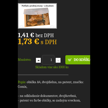
1,41 €
bez DPH
1,73 €
s DPH
Množstvo:
Skladom viac ako 1000 ks
Popis:
obálka A4, dvojdielna, na patent, značka:
Comix,
- na odkladanie dokumentov, dvojfarebná,
- patent vo farbe obálky, so zadným vreckom,