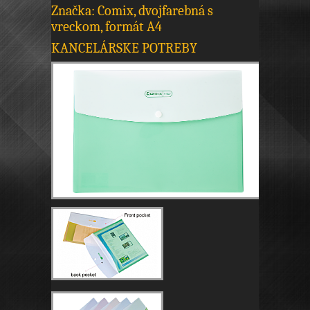
Značka: Comix, dvojfarebná s
vreckom, formát A4
KANCELÁRSKE POTREBY