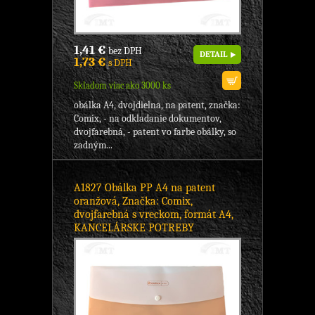
1,41 €
bez DPH
DETAIL
1,73 €
s DPH
Skladom viac ako 3000 ks
obálka A4, dvojdielna, na patent, značka:
Comix, - na odkladanie dokumentov,
dvojfarebná, - patent vo farbe obálky, so
zadným...
A1827 Obálka PP A4 na patent
oranžová, Značka: Comix,
dvojfarebná s vreckom, formát A4,
KANCELÁRSKE POTREBY