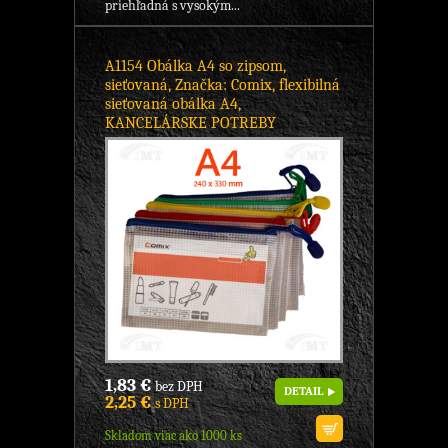
priehľadná s vysokým...
A1154 Obálka A4 so zipsom,
sieťovaná, Značka: Comix, flexibilná
sieťovaná obálka A4,
KANCELÁRSKE POTREBY
1,83 €
bez DPH
DETAIL
2,25 €
s DPH
Skladom viac ako 1000 ks