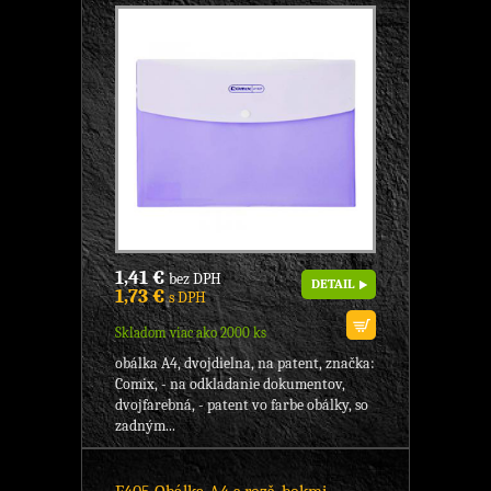
1,41 €
bez DPH
DETAIL
1,73 €
s DPH
Skladom viac ako 2000 ks
obálka A4, dvojdielna, na patent, značka:
Comix, - na odkladanie dokumentov,
dvojfarebná, - patent vo farbe obálky, so
zadným...