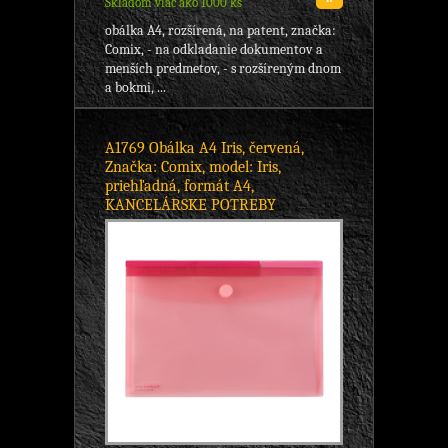
Skladom viac ako 1000 ks
obálka A4, rozšírená, na patent, značka:
Comix, - na odkladanie dokumentov a
menších predmetov, - s rozšíreným dnom
a bokmi, ...
A1769 Obálka A4 Iris, červená,
Značka: Comix, model: Iris,
priehľadná, formát A4,
KANCELÁRSKE POTREBY