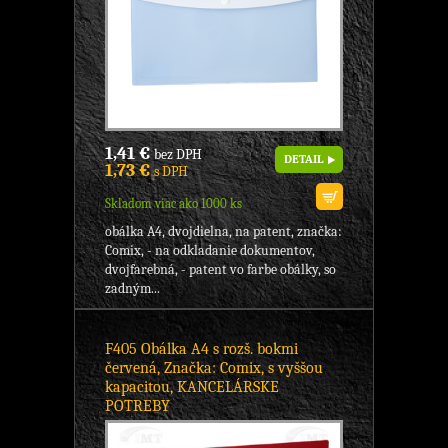
1,41 €
bez DPH
DETAIL
1,73 €
s DPH
Skladom viac ako 1000 ks
obálka A4, dvojdielna, na patent, značka:
Comix, - na odkladanie dokumentov,
dvojfarebná, - patent vo farbe obálky, so
zadným...
F405 Obálka A4 s rozš. bokmi
červená, Značka: Comix, s vyššou
kapacitou, KANCELÁRSKE
POTREBY