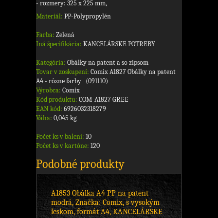
- rozmery: 325 x 225 mm,
Materiál:
PP-Polypropylén
Farba:
Zelená
Iná špecifikácia:
KANCELÁRSKE POTREBY
Kategória:
Obálky na patent a so zipsom
Tovar v zoskupení:
Comix A1827 Obálky na patent
A4 - rôzne farby (091110)
Výrobca:
Comix
Kód produktu:
COM-A1827 GREE
EAN kód:
6926032318279
Váha:
0,045 kg
Počet ks v balení:
10
Počet ks v kartóne:
120
Podobné produkty
A1853 Obálka A4 PP na patent
modrá, Značka: Comix, s vysokým
leskom, formát A4, KANCELÁRSKE