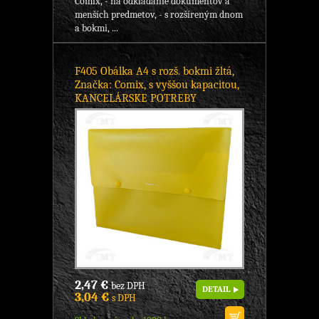
Comix, - na odkladanie dokumentov a
menších predmetov, - s rozšíreným dnom
a bokmi, ...
F405 Obálka A4 s rozš. bokmi žltá,
Značka: Comix, s vyššou kapacitou,
KANCELÁRSKE POTREBY
2,47 €
bez DPH
DETAIL
3,04 €
s DPH