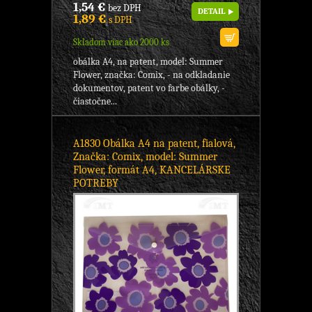
1,54 €
bez DPH
DETAIL
1,89 €
s DPH
Skladom viac ako 2000 ks
obálka A4, na patent, model: Summer
Flower, značka: Comix, - na odkladanie
dokumentov, patent vo farbe obálky, -
čiastočne...
A1830 Obálka A4 na patent, fialová,
Značka: Comix, model: Summer
Flower, formát A4, KANCELÁRSKE
POTREBY