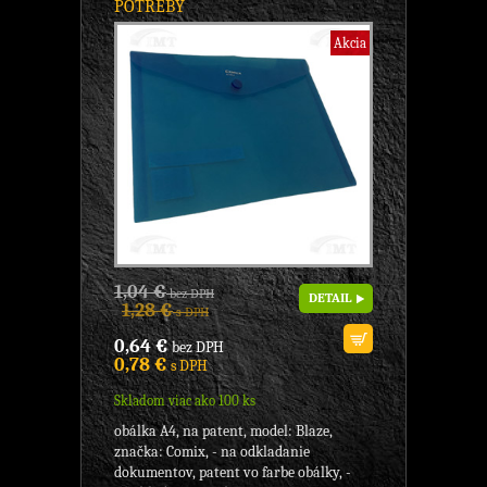
POTREBY
Akcia
1,04 €
bez DPH
DETAIL
1,28 €
s DPH
0,64 €
bez DPH
0,78 €
s DPH
Skladom viac ako 100 ks
obálka A4, na patent, model: Blaze,
značka: Comix, - na odkladanie
dokumentov, patent vo farbe obálky, -