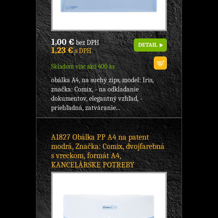
1,00 €
bez DPH
DETAIL
1,23 €
s DPH
Skladom viac ako 400 ks
obálka A4, na suchý zips, model: Iris,
značka: Comix, - na odkladanie
dokumentov, elegantný vzhľad, -
priehľadná, zatváranie...
A1827 Obálka PP A4 na patent
modrá, Značka: Comix, dvojfarebná
s vreckom, formát A4,
KANCELÁRSKE POTREBY