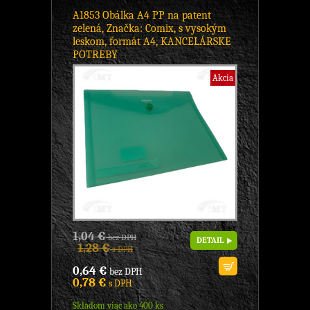
A1853 Obálka A4 PP na patent
zelená, Značka: Comix, s vysokým
leskom, formát A4, KANCELÁRSKE
POTREBY
Akcia
1,04 €
bez DPH
DETAIL
1,28 €
s DPH
0,64 €
bez DPH
0,78 €
s DPH
Skladom viac ako 400 ks