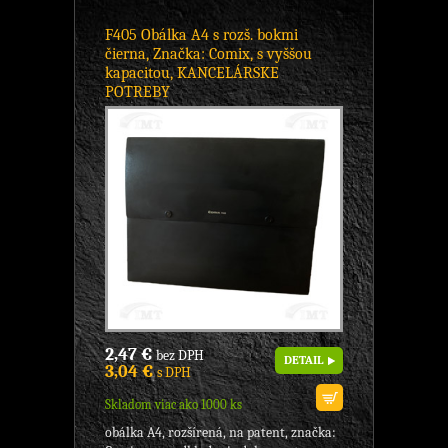
F405 Obálka A4 s rozš. bokmi
čierna, Značka: Comix, s vyššou
kapacitou, KANCELÁRSKE
POTREBY
2,47 €
bez DPH
DETAIL
3,04 €
s DPH
Skladom viac ako 1000 ks
obálka A4, rozšírená, na patent, značka: