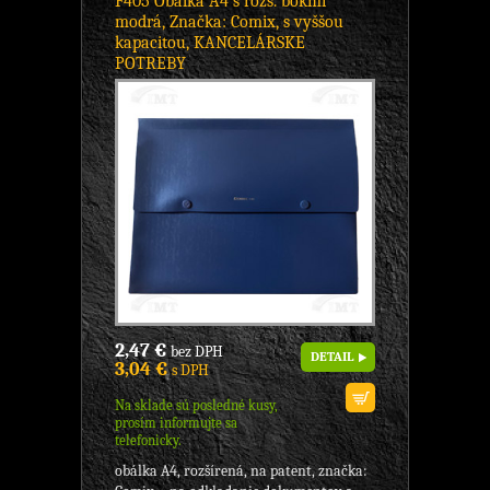
F405 Obálka A4 s rozš. bokmi
modrá, Značka: Comix, s vyššou
kapacitou, KANCELÁRSKE
POTREBY
2,47 €
bez DPH
DETAIL
3,04 €
s DPH
Na sklade sú posledné kusy,
prosím informujte sa
telefonicky.
obálka A4, rozšírená, na patent, značka: