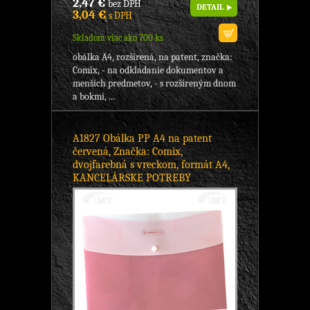
2,47 €
bez DPH
DETAIL
3,04 €
s DPH
Skladom viac ako 700 ks
obálka A4, rozšírená, na patent, značka:
Comix, - na odkladanie dokumentov a
menších predmetov, - s rozšíreným dnom
a bokmi, ...
A1827 Obálka PP A4 na patent
červená, Značka: Comix,
dvojfarebná s vreckom, formát A4,
KANCELÁRSKE POTREBY