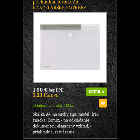
priehľadná, formát A4,
KANCELÁRSKE POTREBY
1,00 €
bez DPH
DETAIL
1,23 €
s DPH
Skladom viac ako 300 ks
obálka A4, na suchý zips, model: Iris,
značka: Comix, - na odkladanie
dokumentov, elegantný vzhľad, -
priehľadná, zatváranie...