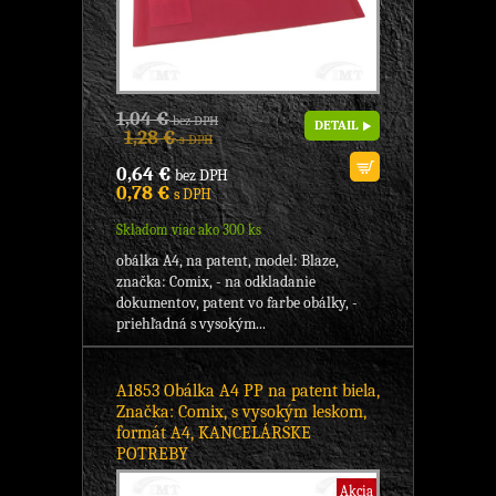
1,04 €
bez DPH
DETAIL
1,28 €
s DPH
0,64 €
bez DPH
0,78 €
s DPH
Skladom viac ako 300 ks
obálka A4, na patent, model: Blaze,
značka: Comix, - na odkladanie
dokumentov, patent vo farbe obálky, -
priehľadná s vysokým...
A1853 Obálka A4 PP na patent biela,
Značka: Comix, s vysokým leskom,
formát A4, KANCELÁRSKE
POTREBY
Akcia