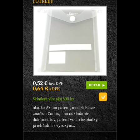
POTREBY
0,52 €
bez DPH
DETAIL
0,64 €
s DPH
Skladom viac ako 500 ks
obálka A7, na patent, model: Blaze,
značka: Comix, - na odkladanie
dokumentov, patent vo farbe obálky, -
priehľadná s vysokým...