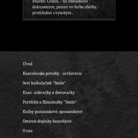
značka: Comix, - na odkladanie
dokumentov, patent vo farbe obálky, -
priehľadná s vysokým...
Úvod
Kancelárske potreby - archivácia
Svet kalkulačiek "Smile"
Kanc. zošívačky a dierovačky
Portfóliá a Biznistašky "Smile"
Knihy poznámkové, spomienkové
Ostatné doplnky kancelárie
O nás