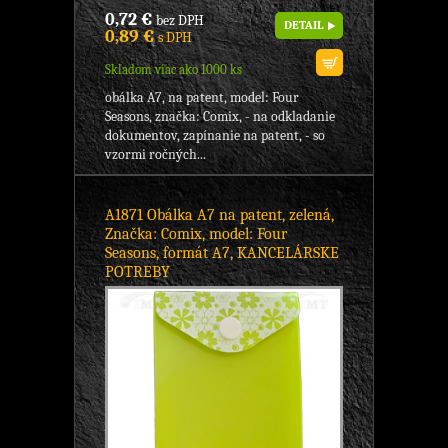
0,72 €
bez DPH
DETAIL
0,89 €
s DPH
Skladom viac ako 1000 ks
obálka A7, na patent, model: Four
Seasons, značka: Comix, - na odkladanie
dokumentov, zapínanie na patent, - so
vzormi ročných...
A1871 Obálka A7 na patent, zelená,
Značka: Comix, model: Four
Seasons, formát A7, KANCELÁRSKE
POTREBY