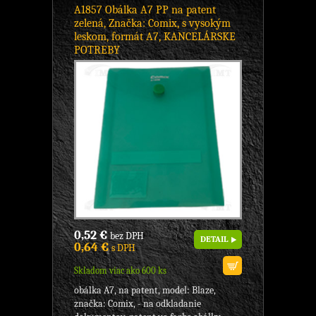
A1857 Obálka A7 PP na patent
zelená, Značka: Comix, s vysokým
leskom, formát A7, KANCELÁRSKE
POTREBY
0,52 €
bez DPH
DETAIL
0,64 €
s DPH
Skladom viac ako 600 ks
obálka A7, na patent, model: Blaze,
značka: Comix, - na odkladanie