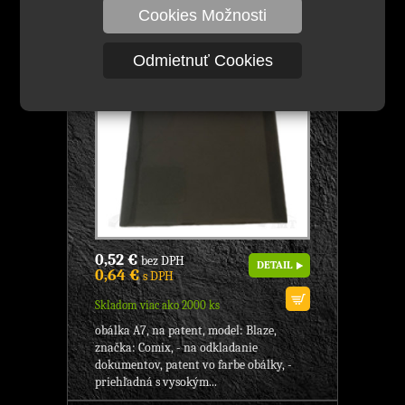
leskom, formát A7, KANCELÁRSKE
Cookies Možnosti
POTREBY
Odmietnuť Cookies
0,52 €
bez DPH
DETAIL
0,64 €
s DPH
Skladom viac ako 2000 ks
obálka A7, na patent, model: Blaze,
značka: Comix, - na odkladanie
dokumentov, patent vo farbe obálky, -
priehľadná s vysokým...