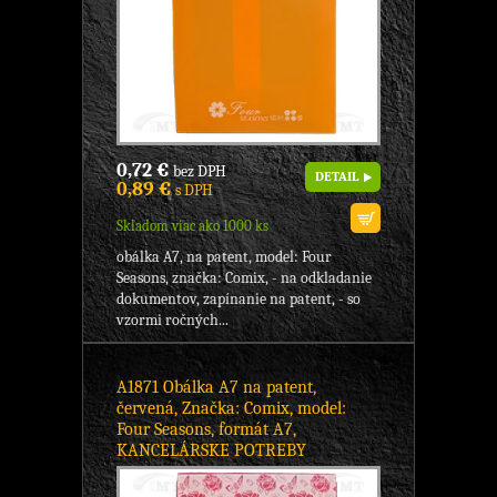
0,72 €
bez DPH
DETAIL
0,89 €
s DPH
Skladom viac ako 1000 ks
obálka A7, na patent, model: Four
Seasons, značka: Comix, - na odkladanie
dokumentov, zapínanie na patent, - so
vzormi ročných...
A1871 Obálka A7 na patent,
červená, Značka: Comix, model:
Four Seasons, formát A7,
KANCELÁRSKE POTREBY