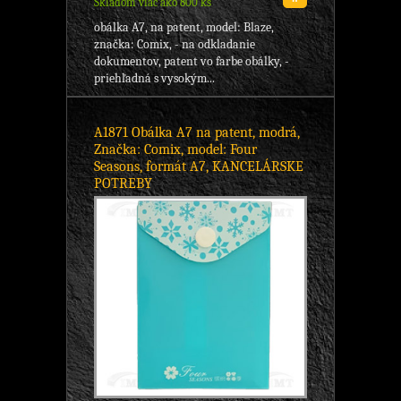
Skladom viac ako 800 ks
obálka A7, na patent, model: Blaze,
značka: Comix, - na odkladanie
dokumentov, patent vo farbe obálky, -
priehľadná s vysokým...
A1871 Obálka A7 na patent, modrá,
Značka: Comix, model: Four
Seasons, formát A7, KANCELÁRSKE
POTREBY