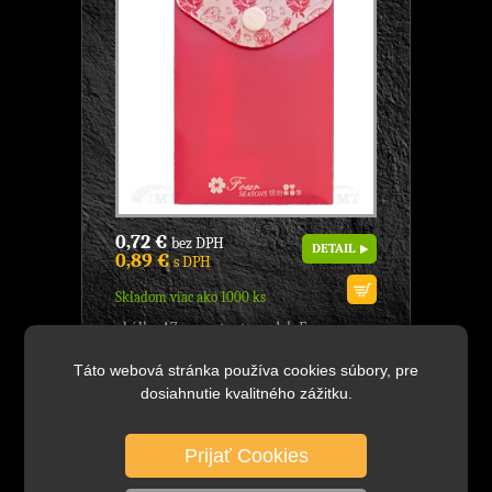
0,72 €
bez DPH
DETAIL
0,89 €
s DPH
Skladom viac ako 1000 ks
obálka A7, na patent, model: Four
Seasons, značka: Comix, - na odkladanie
dokumentov, zapínanie na patent, - so
Táto webová stránka používa cookies súbory, pre
vzormi ročných...
dosiahnutie kvalitného zážitku.
Prijať Cookies
A1857 Obálka A7 PP na patent
dymová, Značka: Comix, s vysokým