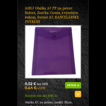
A1857 Obálka A7 PP na patent
fialová, Značka: Comix, s vysokým
leskom, formát A7, KANCELÁRSKE
POTREBY
0,52 €
bez DPH
DETAIL
0,64 €
s DPH
Skladom viac ako 2000 ks
obálka A7, na patent, model: Blaze,