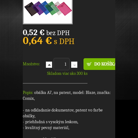
0,52 €
bez DPH
0,64 €
s DPH
Množstvo:
Skladom viac ako 300 ks
Popis:
obálka A7, na patent, model: Blaze, značka:
Comix,
- na odkladanie dokumentov, patent vo farbe
obálky,
- priehľadná s vysokým leskom,
- kvalitný pevný materiál,