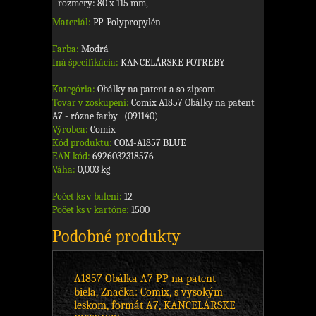
- rozmery: 80 x 115 mm,
Materiál:
PP-Polypropylén
Farba:
Modrá
Iná špecifikácia:
KANCELÁRSKE POTREBY
Kategória:
Obálky na patent a so zipsom
Tovar v zoskupení:
Comix A1857 Obálky na patent
A7 - rôzne farby (091140)
Výrobca:
Comix
Kód produktu:
COM-A1857 BLUE
EAN kód:
6926032318576
Váha:
0,003 kg
Počet ks v balení:
12
Počet ks v kartóne:
1500
Podobné produkty
A1857 Obálka A7 PP na patent
biela, Značka: Comix, s vysokým
leskom, formát A7, KANCELÁRSKE