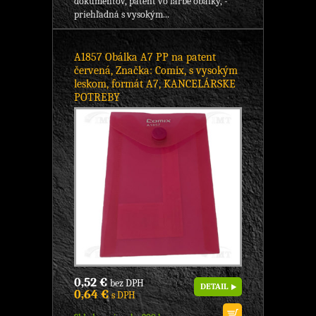
dokumentov, patent vo farbe obálky, -
priehľadná s vysokým...
A1857 Obálka A7 PP na patent
červená, Značka: Comix, s vysokým
leskom, formát A7, KANCELÁRSKE
POTREBY
0,52 €
bez DPH
DETAIL
0,64 €
s DPH