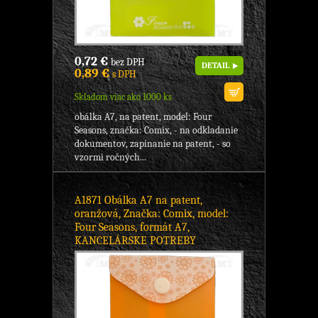
0,72 €
bez DPH
DETAIL
0,89 €
s DPH
Skladom viac ako 1000 ks
obálka A7, na patent, model: Four
Seasons, značka: Comix, - na odkladanie
dokumentov, zapínanie na patent, - so
vzormi ročných...
A1871 Obálka A7 na patent,
oranžová, Značka: Comix, model:
Four Seasons, formát A7,
KANCELÁRSKE POTREBY