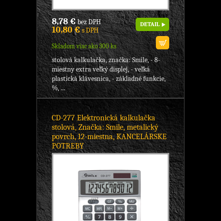
8,78 €
bez DPH
DETAIL
10,80 €
s DPH
Skladom viac ako 300 ks
stolová kalkulačka, značka: Smile, - 8-
miestny extra veľký displej, - veľká
plastická klávesnica, - základné funkcie,
%, ...
CD-277 Elektronická kalkulačka
stolová, Značka: Smile, metalický
povrch, 12-miestna, KANCELÁRSKE
POTREBY