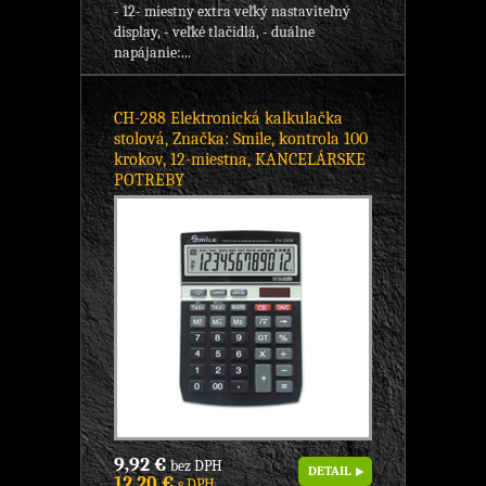
- 12- miestny extra veľký nastaviteľný
display, - veľké tlačidlá, - duálne
napájanie:...
CH-288 Elektronická kalkulačka
stolová, Značka: Smile, kontrola 100
krokov, 12-miestna, KANCELÁRSKE
POTREBY
9,92 €
bez DPH
DETAIL
12,20 €
s DPH