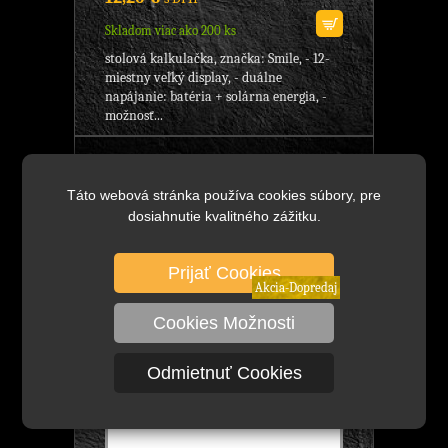
Skladom viac ako 200 ks
stolová kalkulačka, značka: Smile, - 12-
miestny veľký display, - duálne
napájanie: batéria + solárna energia, -
možnosť...
CH-384A Elektronická kalkulačka
stolová, Značka: Smile, veľký displej,
Táto webová stránka používa cookies súbory, pre
12-miestna, KANCELÁRSKE
dosiahnutie kvalitného zážitku.
POTREBY
Prijať Cookies
Akcia-Dopredaj
Cookies Možnosti
Odmietnuť Cookies