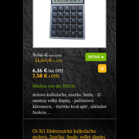
9,46 €
bez DPH
DETAIL
11,64 €
s DPH
6,16 €
bez DPH
7,58 €
s DPH
Skladom viac ako 1000 ks
stolová kalkulačka, značka: Smile, - 12-
miestny veľký displej, - počítačová
klávesnica, - tlačítko krok späť , základné
funkcie, ...
CS-351 Elektronická kalkulačka
stolová, Značka: Smile, veľký displej,