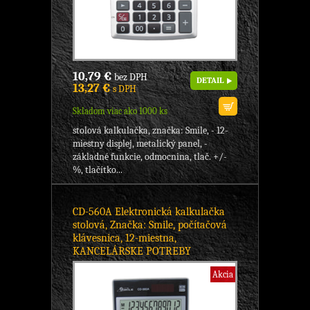
10,79 €
bez DPH
DETAIL
13,27 €
s DPH
Skladom viac ako 1000 ks
stolová kalkulačka, značka: Smile, - 12-
miestny displej, metalický panel, -
základné funkcie, odmocnina, tlač. +/-
%, tlačítko...
CD-560A Elektronická kalkulačka
stolová, Značka: Smile, počítačová
klávesnica, 12-miestna,
KANCELÁRSKE POTREBY
Akcia