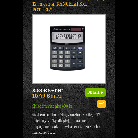
12-miestna, KANCELÁRSKE
POTREBY
8,53 €
bez DPH
DETAIL
10,49 €
s DPH
Skladom viac ako 400 ks
stolová kalkulačka, značka: Smile, - 12-
miestny veľký displej, - duálne
napájanie: solárne+batéria, - základné
funkcie, %, ...