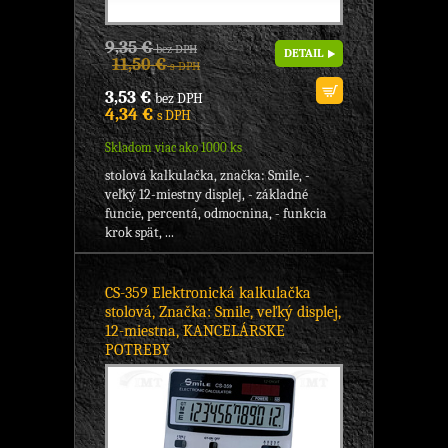
9,35 €
bez DPH
DETAIL
11,50 €
s DPH
3,53 €
bez DPH
4,34 €
s DPH
Skladom viac ako 1000 ks
stolová kalkulačka, značka: Smile, -
veľký 12-miestny displej, - základné
funcie, percentá, odmocnina, - funkcia
krok spät, ...
CS-359 Elektronická kalkulačka
stolová, Značka: Smile, veľký displej,
12-miestna, KANCELÁRSKE
POTREBY