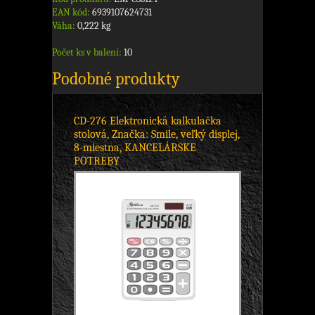
EAN kód:
6939107624731
Váha:
0,222 kg
Počet ks v balení:
10
Podobné produkty
CD-276 Elektronická kalkulačka
stolová, Značka: Smile, veľký displej,
8-miestna, KANCELÁRSKE
POTREBY