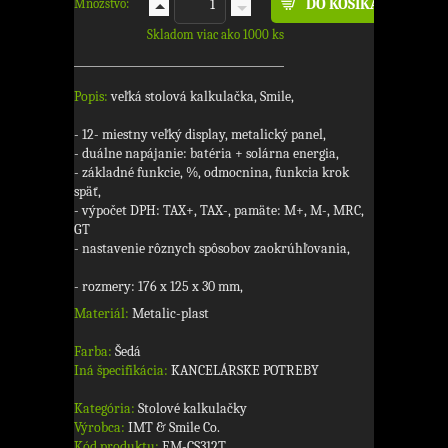
Množstvo:
Skladom viac ako 1000 ks
Popis:
veľká stolová kalkulačka, Smile,
- 12- miestny veľký display, metalický panel,
- duálne napájanie: batéria + solárna energia,
- základné funkcie, %, odmocnina, funkcia krok
späť,
- výpočet DPH: TAX+, TAX-, pamäte: M+, M-, MRC,
GT
- nastavenie rôznych spôsobov zaokrúhľovania,
- rozmery: 176 x 125 x 30 mm,
Materiál:
Metalic-plast
Farba:
Šedá
Iná špecifikácia:
KANCELÁRSKE POTREBY
Kategória:
Stolové kalkulačky
Výrobca:
IMT & Smile Co.
Kód produktu:
EM-CS312T