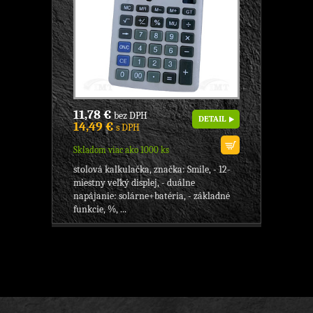
11,78 €
bez DPH
DETAIL
14,49 €
s DPH
Skladom viac ako 1000 ks
stolová kalkulačka, značka: Smile, - 12-
miestny veľký displej, - duálne
napájanie: solárne+batéria, - základné
funkcie, %, ...