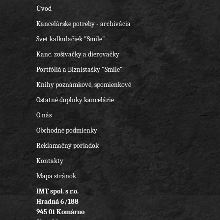
Úvod
Kancelárske potreby - archivácia
Svet kalkulačiek "Smile"
Kanc. zošívačky a dierovačky
Portfóliá a Biznistašky "Smile"
Knihy poznámkové, spomienkové
Ostatné doplnky kancelárie
O nás
Obchodné podmienky
Reklamačný poriadok
Kontakty
Mapa stránok
IMT spol. s r.o.
Hradná 6/188
945 01 Komárno