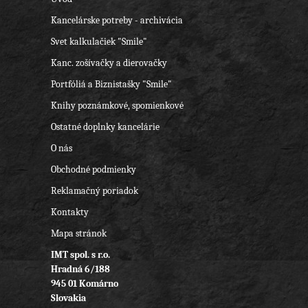
Kancelárske potreby - archivácia
Svet kalkulačiek "Smile"
Kanc. zošívačky a dierovačky
Portfóliá a Biznistašky "Smile"
Knihy poznámkové, spomienkové
Ostatné doplnky kancelárie
O nás
Obchodné podmienky
Reklamačný poriadok
Kontakty
Mapa stránok
IMT spol. s r.o.
Hradná 6/188
945 01 Komárno
Slovakia