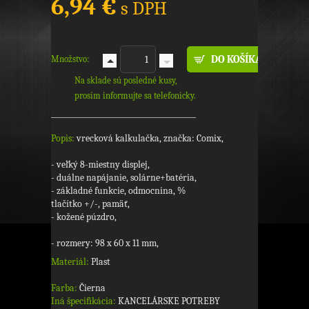
6,94 €
s DPH
Množstvo:
Na sklade sú posledné kusy,
prosím informujte sa telefonicky.
Popis:
vrecková kalkulačka, značka: Comix,
- veľký 8-miestny displej,
- duálne napájanie, solárne+batéria,
- základné funkcie, odmocnina, %
tlačítko +/-, pamäť,
- kožené púzdro,
- rozmery: 98 x 60 x 11 mm,
Materiál:
Plast
Farba:
Čierna
Iná špecifikácia:
KANCELÁRSKE POTREBY