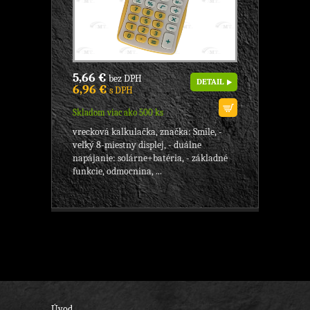
5,66 €
bez DPH
DETAIL
6,96 €
s DPH
Skladom viac ako 500 ks
vrecková kalkulačka, značka: Smile, -
veľký 8-miestny displej, - duálne
napájanie: solárne+batéria, - základné
funkcie, odmocnina, ...
Úvod