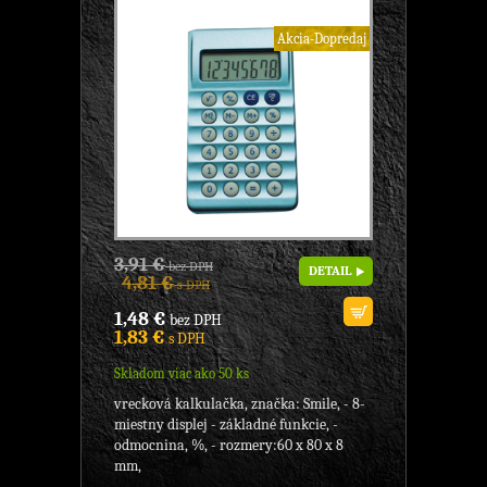
Akcia-Dopredaj
3,91 €
bez DPH
DETAIL
4,81 €
s DPH
1,48 €
bez DPH
1,83 €
s DPH
Skladom viac ako 50 ks
vrecková kalkulačka, značka: Smile, - 8-
miestny displej - základné funkcie, -
odmocnina, %, - rozmery:60 x 80 x 8
mm,