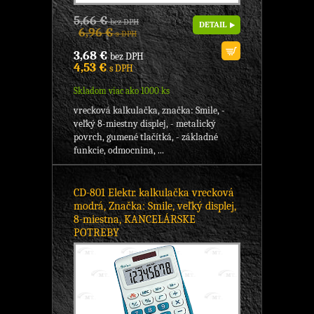
5,66 €
bez DPH
DETAIL
6,96 €
s DPH
3,68 €
bez DPH
4,53 €
s DPH
Skladom viac ako 1000 ks
vrecková kalkulačka, značka: Smile, -
veľký 8-miestny displej, - metalický
povrch, gumené tlačítká, - základné
funkcie, odmocnina, ...
CD-801 Elektr. kalkulačka vrecková
modrá, Značka: Smile, veľký displej,
8-miestna, KANCELÁRSKE
POTREBY