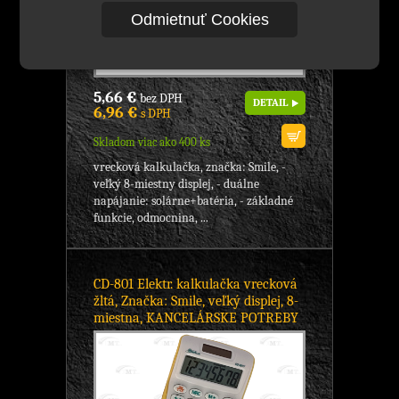
Odmietnuť Cookies
5,66 €
bez DPH
DETAIL
6,96 €
s DPH
Skladom viac ako 400 ks
vrecková kalkulačka, značka: Smile, -
veľký 8-miestny displej, - duálne
napájanie: solárne+batéria, - základné
funkcie, odmocnina, ...
CD-801 Elektr. kalkulačka vrecková
žltá, Značka: Smile, veľký displej, 8-
miestna, KANCELÁRSKE POTREBY