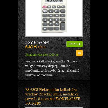
5,37 €
bez DPH
DETAIL
6,61 €
s DPH
Skladom viac ako 1000 ks
vrecková kalkulačka, zančka: Smile, -
veľký 8-miestny displej, - duálne
napájanie, solárne+batéria, - základné
funkcie, odmocnina, ...
ES-6808 Elektronická kalkulačka
vreckov, Značka: Smile, metalický
povrch, 8-miestna, KANCELÁRSKE
POTREBY