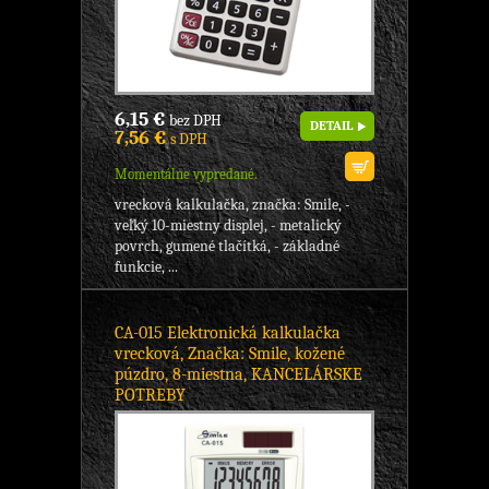
6,15 €
bez DPH
DETAIL
7,56 €
s DPH
Momentálne vypredané.
vrecková kalkulačka, značka: Smile, -
veľký 10-miestny displej, - metalický
povrch, gumené tlačítká, - základné
funkcie, ...
CA-015 Elektronická kalkulačka
vrecková, Značka: Smile, kožené
púzdro, 8-miestna, KANCELÁRSKE
POTREBY