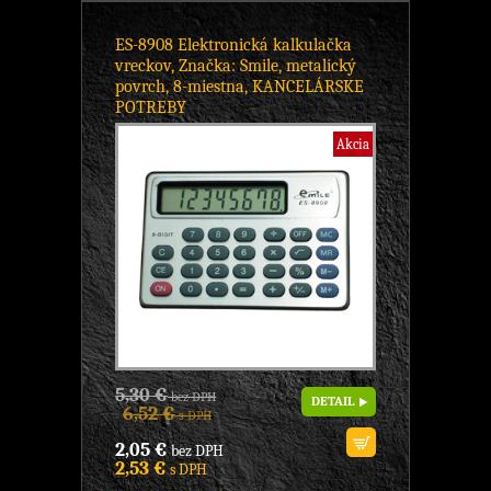
ES-8908 Elektronická kalkulačka
vreckov, Značka: Smile, metalický
povrch, 8-miestna, KANCELÁRSKE
POTREBY
Akcia
5,30 €
bez DPH
DETAIL
6,52 €
s DPH
2,05 €
bez DPH
2,53 €
s DPH