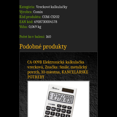
Kategória:
Vreckové kalkulačky
Výrobca:
Comix
Kód produktu:
COM-CS202
EAN kód:
6918730004578
Váha:
0,069 kg
Počet ks v balení:
160
Podobné produkty
CA-009B Elektronická kalkulačka
vrecková, Značka: Smile, metalický
povrch, 10-miestna, KANCELÁRSKE
POTREBY