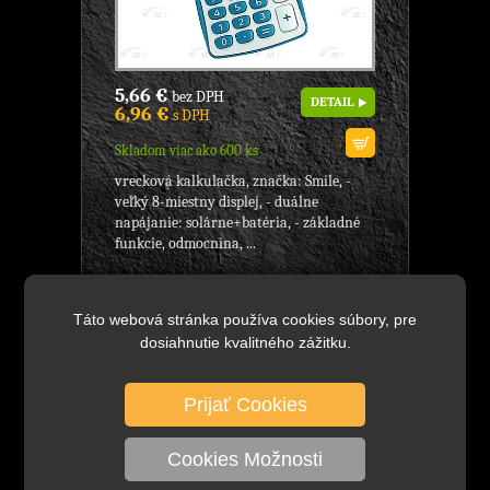
5,66 €
bez DPH
DETAIL
6,96 €
s DPH
Skladom viac ako 600 ks
vrecková kalkulačka, značka: Smile, -
veľký 8-miestny displej, - duálne
napájanie: solárne+batéria, - základné
funkcie, odmocnina, ...
Táto webová stránka používa cookies súbory, pre
CD-801 Elektr. kalkulačka vrecková
dosiahnutie kvalitného zážitku.
oranž, Značka: Smile, veľký displej,
8-miestna, KANCELÁRSKE
POTREBY
Prijať Cookies
Cookies Možnosti